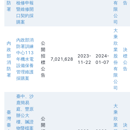
防
檢修申報
有
告
署
暨維修開
限
口契約採
公
購案
司
大
乘
內政部消
內
公
欣
防署訓練
政
開
業
決
中心113
部
招
2023-
2024-
股
標
年機水電
7,021,628
消
標
11-22
01-07
份
公
設備保養
防
公
有
告
管理維護
署
告
限
採購案
公
司
臺中、沙
鹿簡易
大
庭、豐原
臺
乘
辦公大
灣
公
欣
樓、贓證
臺
開
業
決
物暨檔案