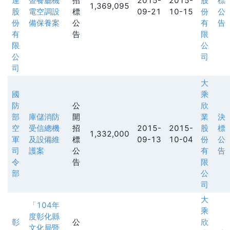
運
暨餐廳機
招
2015-
2015-
股
標
1,369,095
股
電空調設
標
09-21
10-15
份
公
份
備保養案
公
有
告
有
告
限
限
公
公
司
司
大
國
乘
防
公
欣
部
庫儲消防
開
業
決
空
受信總機
招
2015-
2015-
股
標
1,332,000
軍
及設備維
標
09-13
10-04
份
公
司
護案
公
有
告
令
告
限
部
公
司
大
「104年
乘
度彰化縣
彰
公
欣
文化局暨