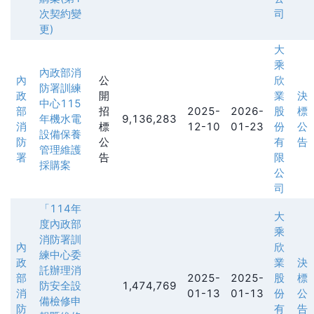
次契約變
司
更)
大
乘
內政部消
內
公
欣
防署訓練
政
開
業
決
中心115
部
招
2025-
2026-
股
標
年機水電
9,136,283
消
標
12-10
01-23
份
公
設備保養
防
公
有
告
管理維護
署
告
限
採購案
公
司
「114年
大
度內政部
乘
消防署訓
內
欣
練中心委
政
業
決
託辦理消
部
2025-
2025-
股
標
防安全設
1,474,769
消
01-13
01-13
份
公
備檢修申
防
有
告