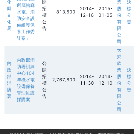
化
開
業
決
所屬館廳
縣
招
2014-
2015-
股
標
水電、消
813,600
文
標
12-18
01-05
份
公
防安全設
化
公
有
告
備維護保
局
告
限
養工作委
公
託案」
司
大
乘
內政部消
內
公
欣
防署訓練
政
開
業
決
中心104
部
招
2014-
2014-
股
標
年機水電
2,767,800
消
標
11-30
12-10
份
公
設備保養
防
公
有
告
管理維護
署
告
限
採購案
公
司