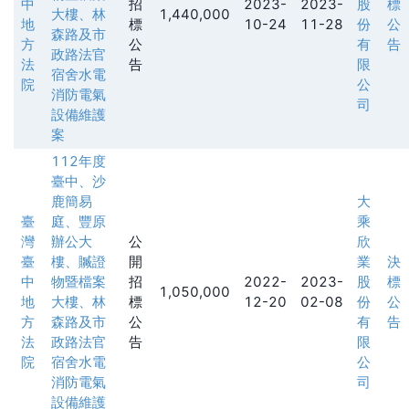
中
招
2023-
2023-
股
標
大樓、林
1,440,000
地
標
10-24
11-28
份
公
森路及市
方
公
有
告
政路法官
法
告
限
宿舍水電
院
公
消防電氣
司
設備維護
案
112年度
臺中、沙
鹿簡易
大
臺
庭、豐原
乘
灣
辦公大
公
欣
臺
樓、贓證
開
業
決
中
物暨檔案
招
2022-
2023-
股
標
1,050,000
地
大樓、林
標
12-20
02-08
份
公
方
森路及市
公
有
告
法
政路法官
告
限
院
宿舍水電
公
消防電氣
司
設備維護