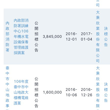
司
大
乘
內政部消
內
公
欣
防署訓練
政
開
業
決
中心106
部
招
2016-
2017-
股
標
年機水電
3,845,000
消
標
12-01
01-04
份
公
設備保養
防
公
有
告
管理維護
署
告
限
採購案
公
司
臺
大
中
乘
市
公
欣
106年度
中
開
業
決
臺中市中
山
招
2016-
2016-
股
標
山地政大
1,600,000
地
標
10-06
12-26
份
公
樓機電維
政
公
有
告
護案
事
告
限