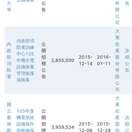
大
公
有
告
學
告
限
公
司
大
乘
內政部消
內
公
欣
防署訓練
政
開
業
決
中心105
部
招
2015-
2016-
股
標
年機水電
2,855,000
消
標
12-14
01-11
份
公
設備保養
防
公
有
告
管理維護
署
告
限
採購案
公
司
大
國
乘
立
105年度
公
欣
臺
機電系統
開
業
決
南
設備操作
招
2015-
2015-
股
標
3,959,534
藝
與維修保
標
12-06
12-28
份
公