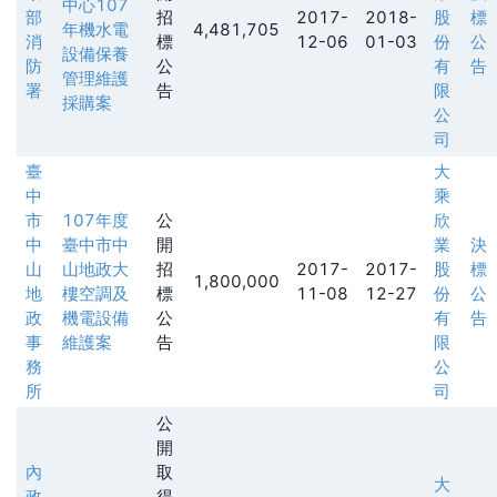
中心107
部
招
2017-
2018-
股
標
年機水電
4,481,705
消
標
12-06
01-03
份
公
設備保養
防
公
有
告
管理維護
署
告
限
採購案
公
司
臺
大
中
乘
市
107年度
公
欣
中
臺中市中
開
業
決
山
山地政大
招
2017-
2017-
股
標
1,800,000
地
樓空調及
標
11-08
12-27
份
公
政
機電設備
公
有
告
事
維護案
告
限
務
公
所
司
公
開
內
取
大
政
得