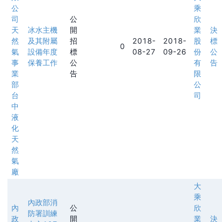
公
乘
司
公
欣
天
冰水主機
開
業
決
然
及其附屬
招
2018-
2018-
股
標
0
氣
設備年度
標
08-27
09-26
份
公
事
保養工作
公
有
告
業
告
限
部
公
台
司
中
液
化
天
然
氣
廠
大
乘
內政部消
內
公
欣
防署訓練
政
開
業
決