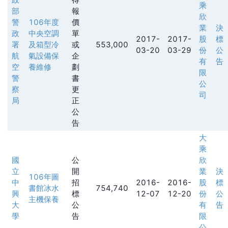
乘
部
報
欣
警
106年度
價
業
決
政
中央空調
單
2017-
2017-
股
標
署
及箱型冷
或
553,000
03-20
03-29
份
公
航
氣設備保
企
有
告
空
養維修
劃
限
警
書
公
察
更
司
局
正
公
告
大
乘
國
公
欣
立
開
業
決
106年圖
中
招
2016-
2016-
股
標
書館冰水
754,740
興
標
12-07
12-20
份
公
主機保養
大
公
有
告
學
告
限
公