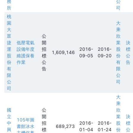
務
公
所
司
桃
園
大
大
乘
眾
公
欣
捷
低壓電氣
開
業
決
運
設備年度
招
2016-
2016-
股
標
1,609,146
股
維護保養
標
09-05
09-20
份
公
份
作業
公
有
告
有
告
限
限
公
公
司
司
大
乘
國
公
欣
立
開
業
決
105年圖
中
招
2016-
2016-
股
標
書館冰水
689,273
興
標
01-04
01-24
份
公
主機保養