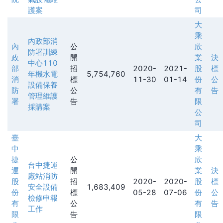
護案
司
大
乘
內政部消
內
公
欣
防署訓練
政
開
業
決
中心110
部
招
2020-
2021-
股
標
年機水電
5,754,760
消
標
11-30
01-14
份
公
設備保養
防
公
有
告
管理維護
署
告
限
採購案
公
司
臺
大
中
乘
捷
公
欣
台中捷運
運
開
業
決
廠站消防
股
招
2020-
2020-
股
標
安全設備
1,683,409
份
標
05-28
07-06
份
公
檢修申報
有
公
有
告
工作
限
告
限