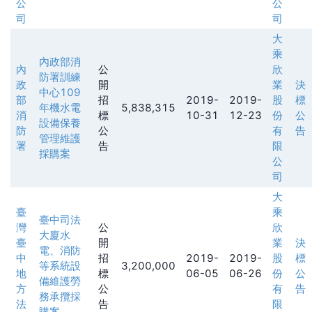
公
公
司
司
大
乘
內政部消
內
公
欣
防署訓練
政
開
業
決
中心109
部
招
2019-
2019-
股
標
年機水電
5,838,315
消
標
10-31
12-23
份
公
設備保養
防
公
有
告
管理維護
署
告
限
採購案
公
司
大
臺
乘
臺中司法
灣
公
欣
大廈水
臺
開
業
決
電、消防
中
招
2019-
2019-
股
標
等系統設
3,200,000
地
標
06-05
06-26
份
公
備維護勞
方
公
有
告
務承攬採
法
告
限
購案