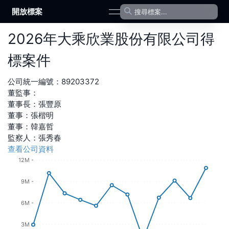
開放標案
open navigation menu
2026
年
大乘欣業股份有限公司
得
標案件
公司統一編號：
89203372
董監事：
董事長
：
張豐原
董事
：
張楷明
董事
：
韓嘉哲
監察人
：
張秀春
查看公司資料
12M
9M
6M
3M