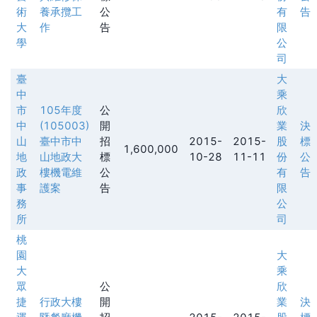
術
養承攬工
公
有
告
大
作
告
限
學
公
司
臺
大
中
乘
市
105年度
公
欣
中
(105003)
開
業
決
山
臺中市中
招
2015-
2015-
股
標
1,600,000
地
山地政大
標
10-28
11-11
份
公
政
樓機電維
公
有
告
事
護案
告
限
務
公
所
司
桃
園
大
大
乘
眾
公
欣
捷
行政大樓
開
業
決