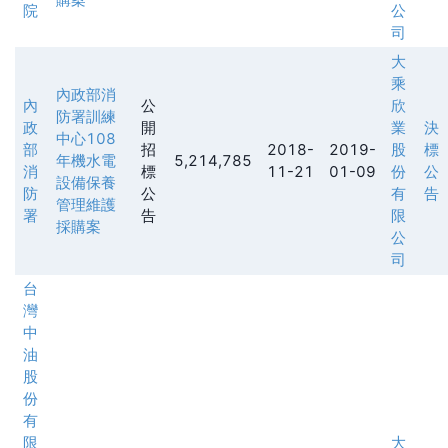
院
公
司
大
乘
內政部消
內
公
欣
防署訓練
政
開
業
決
中心108
部
招
2018-
2019-
股
標
年機水電
5,214,785
消
標
11-21
01-09
份
公
設備保養
防
公
有
告
管理維護
署
告
限
採購案
公
司
台
灣
中
油
股
份
有
限
大