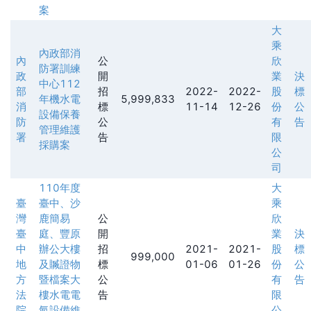
案
大
乘
內政部消
內
公
欣
防署訓練
政
開
業
決
中心112
部
招
2022-
2022-
股
標
年機水電
5,999,833
消
標
11-14
12-26
份
公
設備保養
防
公
有
告
管理維護
署
告
限
採購案
公
司
110年度
大
臺
臺中、沙
乘
灣
鹿簡易
公
欣
臺
庭、豐原
開
業
決
中
辦公大樓
招
2021-
2021-
股
標
999,000
地
及贓證物
標
01-06
01-26
份
公
方
暨檔案大
公
有
告
法
樓水電電
告
限
院
氣設備維
公