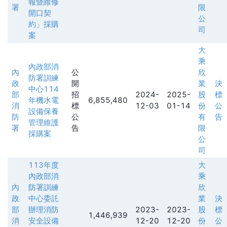
報暨維修
署
限
開口契
公
約」採購
司
案
大
乘
內政部消
內
公
欣
防署訓練
政
開
業
決
中心114
部
招
2024-
2025-
股
標
年機水電
6,855,480
消
標
12-03
01-14
份
公
設備保養
防
公
有
告
管理維護
署
告
限
採購案
公
司
113年度
大
內政部消
乘
內
防署訓練
欣
政
中心委託
業
決
部
辦理消防
2023-
2023-
股
標
1,446,939
消
安全設備
12-20
12-20
份
公