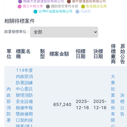
桃園大眾捷運股份有限公司
臺中捷運股份有限公司
國立中興大學
國防部空軍司令部
彰化縣文化局
台灣中油股份有限公司
內政部
相關得標案件
篩選發標單位：
得
原
單
標案名
類
招標
決標
標
始
標案金額
位
稱
型
日期
日期
廠
公
商
告
114年度
內政部消
大
防署訓練
乘
內
中心委託
欣
政
辦理消防
業
決
部
安全設備
2025-
2025-
股
標
657,240
消
檢修申報
12-16
12-16
份
公
防
暨維修開
有
告
署
口契約採
限
購案(第1
公