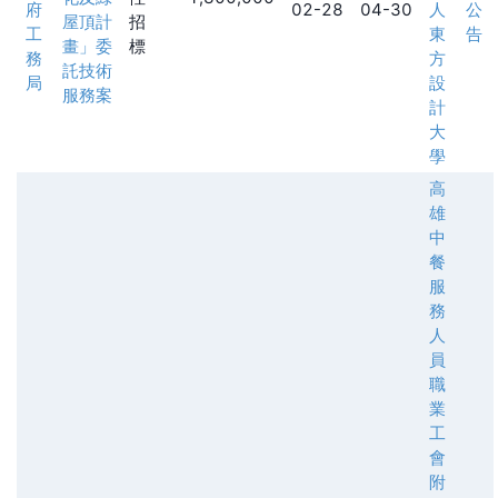
府
02-28
04-30
人
公
屋頂計
招
工
東
告
畫」委
標
務
方
託技術
局
設
服務案
計
大
學
高
雄
中
餐
服
務
人
員
職
業
工
會
附