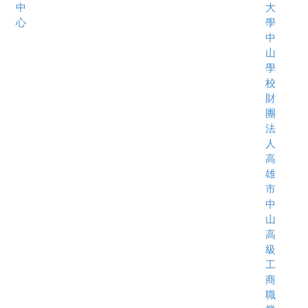
中
大
心
學
中
山
學
校
財
團
法
人
高
雄
市
中
山
高
級
工
商
職