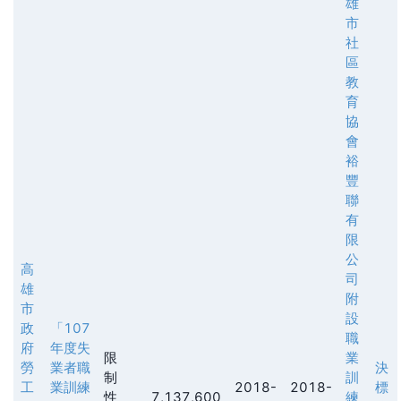
雄
市
社
區
教
育
協
會
裕
豐
聯
有
限
公
高
司
雄
附
市
設
政
「107
職
府
年度失
限
業
勞
業者職
決
制
訓
工
業訓練
2018-
2018-
標
性
7,137,600
練