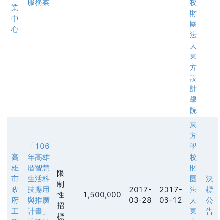
服務案
校
業
財
中
團
心
法
人
東
方
設
計
學
院
東
方
「106
學
高
年高雄
校
雄
厝智慧
財
限
市
生活科
團
決
制
政
技應用
2017-
2017-
法
標
性
1,500,000
府
與推廣
03-28
06-12
人
公
招
工
計畫」
東
告
標