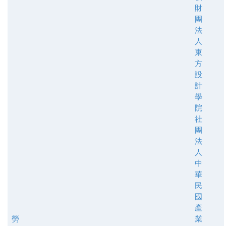
財
團
法
人
東
方
設
計
學
院
社
團
法
人
中
華
民
國
產
勞
業