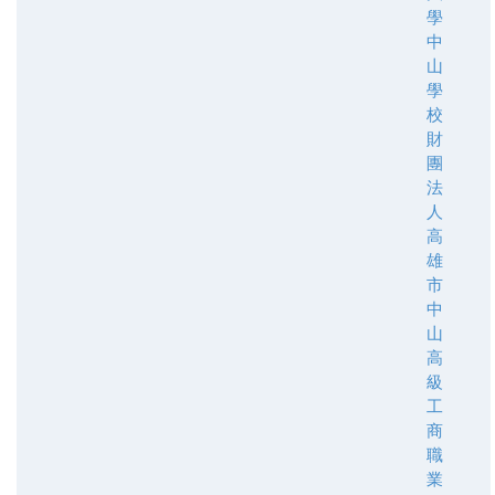
學
中
山
學
校
財
團
法
人
高
雄
市
中
山
高
級
工
商
職
業