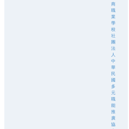
商
職
業
學
校
社
團
法
人
中
華
民
國
多
元
職
能
推
廣
協