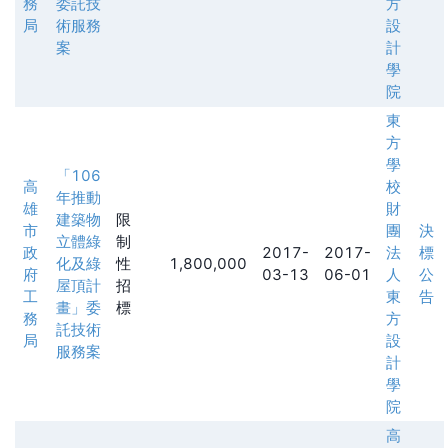
務
委託技
方
局
術服務
設
案
計
學
院
東
方
學
「106
高
校
年推動
雄
財
建築物
限
市
團
決
立體綠
制
政
2017-
2017-
法
標
化及綠
性
1,800,000
府
03-13
06-01
人
公
屋頂計
招
工
東
告
畫」委
標
務
方
託技術
局
設
服務案
計
學
院
高