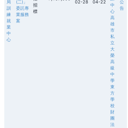
局
(二)」
02-28
04-22
公
招
中
訓
委託專
告
標
心
練
業服務
高
就
案
雄
業
市
中
私
心
立
大
榮
高
級
中
學
東
方
學
校
財
團
法