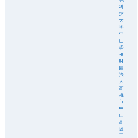
科
技
大
學
中
山
學
校
財
團
法
人
高
雄
市
中
山
高
級
工