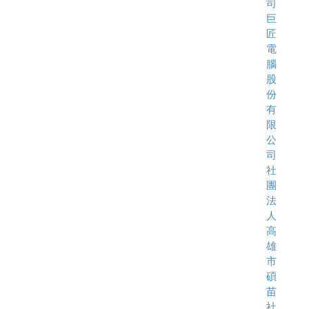
司
巨
匠
電
腦
股
份
有
限
公
司
社
團
法
人
高
雄
市
碩
苗
社