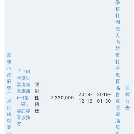
學
校
社
團
法
人
高
雄
高
市
雄
社
市
區
「108
政
教
年度失
府
育
業者職
限
勞
協
決
業訓練
制
工
2018-
2019-
會
標
(一)第
性
7,330,000
局
12-12
01-30
巨
公
一區」
招
訓
匠
告
委託專
標
練
電
業服務
就
腦
案
業
股
中
份