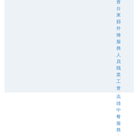
會
台
東
縣
外
燴
服
務
人
員
職
業
工
會
高
雄
中
餐
服
務