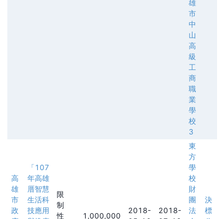
雄
市
中
山
高
級
工
商
職
業
學
校
3
東
方
「107
學
高
年高雄
校
雄
厝智慧
財
限
市
生活科
團
決
制
政
技應用
2018-
2018-
法
標
性
1,000,000