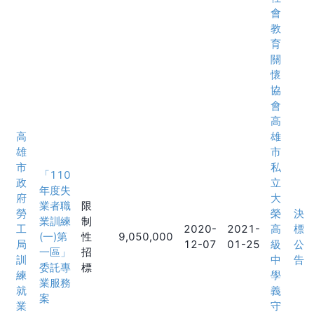
會
教
育
關
懷
協
會
高
高
雄
雄
市
市
私
「110
政
立
年度失
府
大
業者職
限
勞
榮
決
業訓練
制
工
2020-
2021-
高
標
(一)第
性
9,050,000
局
12-07
01-25
級
公
一區」
招
訓
中
告
委託專
標
練
學
業服務
就
義
案
業
守