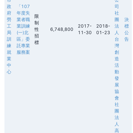
政
「107
司
府
年度失
社
限
勞
業者職
團
決
制
工
業訓練
2017-
2018-
法
標
性
6,748,800
局
(一)北
11-30
01-23
人
公
招
訓
區」委
台
告
標
練
託專業
灣
就
服務案
創
業
造
中
活
心
動
發
展
協
會
社
團
法
人
高