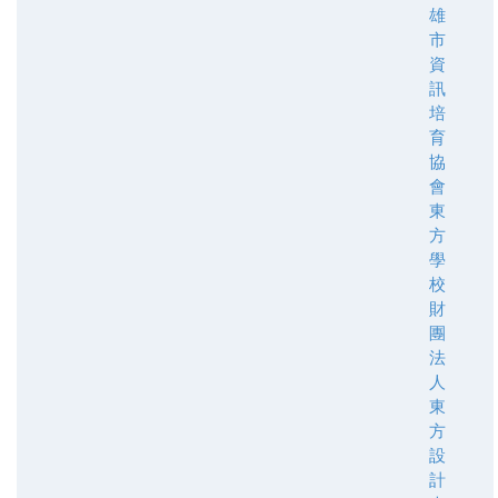
雄
市
資
訊
培
育
協
會
東
方
學
校
財
團
法
人
東
方
設
計