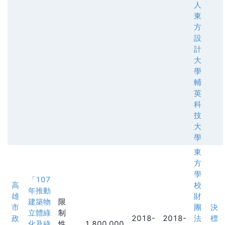
人
東
方
設
計
大
學
輔
英
科
技
大
學
東
方
學
「107
高
校
年推動
雄
財
建築物
限
市
團
決
立體綠
制
政
2018-
2018-
法
標
化及綠
性
1,800,000