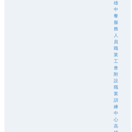
雄
中
餐
服
務
人
員
職
業
工
會
附
設
職
業
訓
練
中
心
高