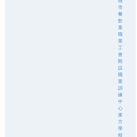
雄
市
餐
飲
業
職
業
工
會
附
設
職
業
訓
練
中
心
東
方
學
校