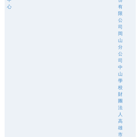
心
有
限
公
司
岡
山
分
公
司
中
山
學
校
財
團
法
人
高
雄
市