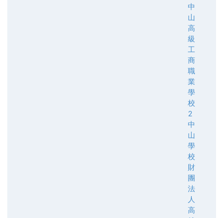
中
山
高
級
工
商
職
業
學
校
2
中
山
學
校
財
團
法
人
高