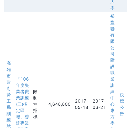
大
學
裕
豐
聯
有
限
公
司
附
高
設
雄
職
市
「106
業
政
年度失
訓
府
業者職
限
練
勞
決
業訓練
制
中
工
2017-
2017-
標
(三)指
性
4,648,800
心
局
05-18
06-21
公
定區
招
東
訓
告
域」委
標
方
練
託專業
學
就