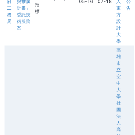
府
與推廣
05-16
07-18
人
公
招
工
計畫」
東
告
標
務
委託技
方
局
術服務
設
案
計
大
學
高
雄
市
立
空
中
大
學
社
團
法
人
高