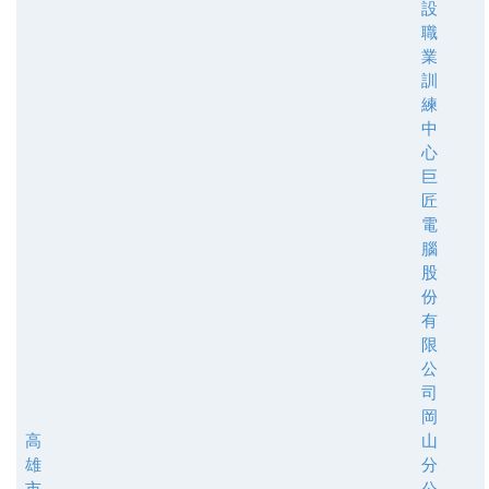
設
職
業
訓
練
中
心
巨
匠
電
腦
股
份
有
限
公
司
岡
高
山
雄
分
市
公