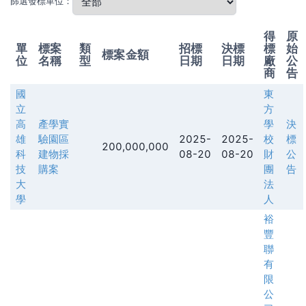
篩選發標單位：
得
原
單
標案
類
招標
決標
標
始
標案金額
位
名稱
型
日期
日期
廠
公
商
告
國
東
立
方
高
產學實
學
決
雄
驗園區
2025-
2025-
校
標
200,000,000
科
建物採
08-20
08-20
財
公
技
購案
團
告
大
法
學
人
裕
豐
聯
有
限
公