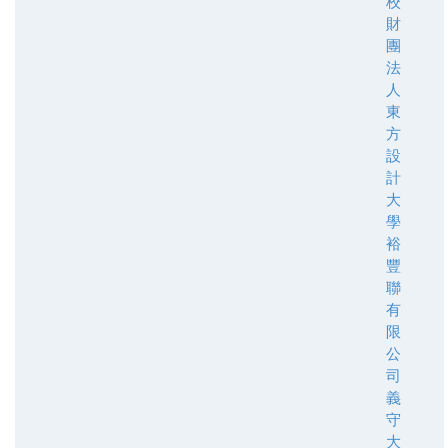
校
財
團
法
人
東
方
設
計
大
學
裕
豐
聯
有
限
公
司
義
守
大