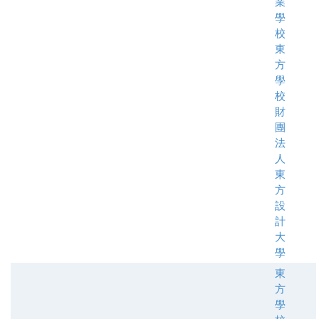
業
學
校
東
方
學
校
財
團
法
人
東
方
設
計
大
學
東
方
學