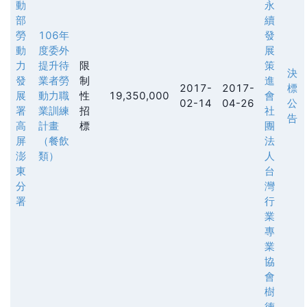
動
永
部
續
勞
106年
發
動
度委外
展
力
提升待
限
策
決
發
業者勞
制
進
2017-
2017-
標
展
動力職
性
19,350,000
會
02-14
04-26
公
署
業訓練
招
社
告
高
計畫
標
團
屏
（餐飲
法
澎
類）
人
東
台
分
灣
署
行
業
專
業
協
會
樹
德