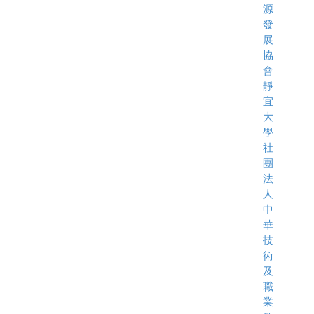
源
發
展
協
會
靜
宜
大
學
社
團
法
人
中
華
技
術
及
職
業