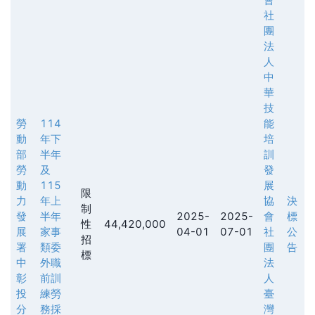
社
團
法
人
中
華
技
勞
114
能
動
年下
培
部
半年
訓
勞
及
發
動
115
展
限
力
年上
協
決
制
發
半年
2025-
2025-
會
標
性
44,420,000
展
家事
04-01
07-01
社
公
招
署
類委
團
告
標
中
外職
法
彰
前訓
人
投
練勞
臺
分
務採
灣