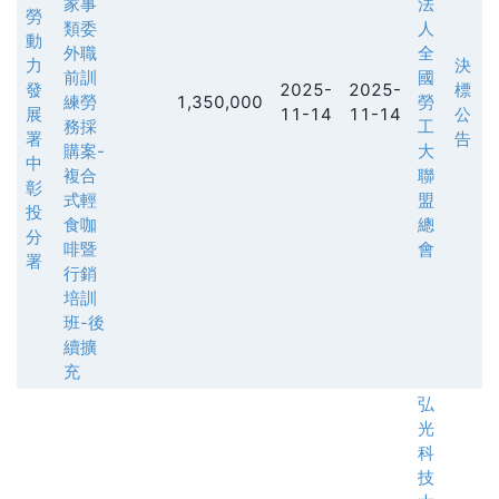
家事
法
勞
類委
⼈
動
外職
全
力
決
前訓
國
發
2025-
2025-
標
練勞
1,350,000
勞
展
11-14
11-14
公
務採
⼯
署
告
購案-
⼤
中
複合
聯
彰
式輕
盟
投
食咖
總
分
啡暨
會
署
行銷
培訓
班-後
續擴
充
弘
光
科
技