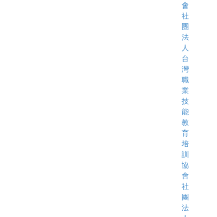
會
社
團
法
人
台
灣
職
業
技
能
教
育
培
訓
協
會
社
團
法