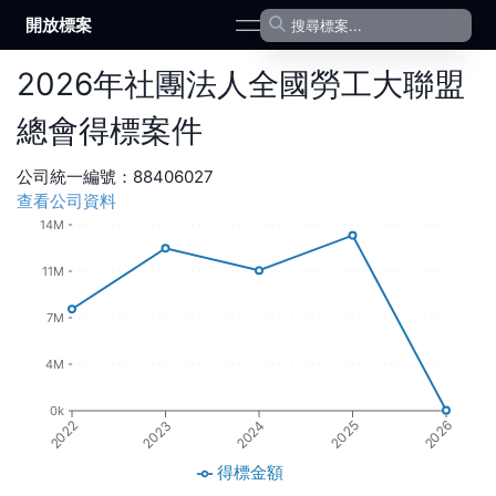
開放標案
open navigation menu
2026
年
社團法人全國勞工大聯盟
總會
得標案件
公司統一編號：
88406027
查看公司資料
14M
11M
7M
4M
0k
2022
2023
2024
2025
2026
得標金額