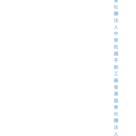
會
社
團
法
人
中
華
民
國
手
創
工
藝
發
展
協
會
社
團
法
人