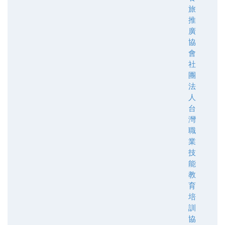
旅
推
廣
協
會
社
團
法
人
台
灣
職
業
技
能
教
育
培
訓
協