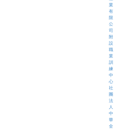
業
有
限
公
司
附
設
職
業
訓
練
中
心
社
團
法
人
中
華
全