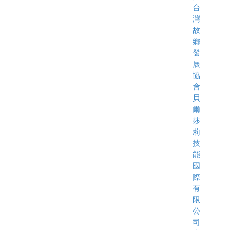
台
灣
故
鄉
發
展
協
會
貝
爾
莎
莉
技
能
國
際
有
限
公
司