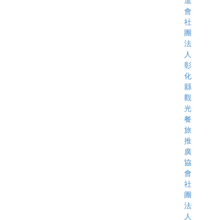
進
會
社
團
法
人
彰
化
縣
觀
光
餐
旅
推
廣
協
會
社
團
法
人