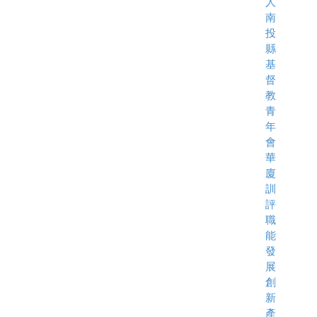
人
南
投
縣
基
督
教
青
年
會
華
廈
訓
評
職
能
發
展
創
新
產