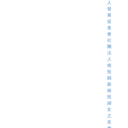
人
發
展
促
進
會
社
團
法
人
南
投
縣
新
南
投
婦
女
之
友