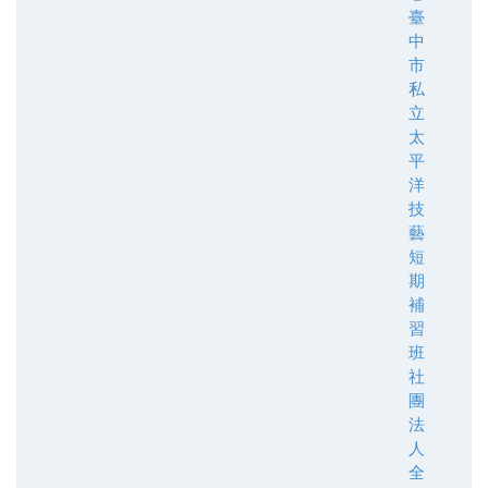
臺
中
市
私
立
太
平
洋
技
藝
短
期
補
習
班
社
團
法
人
全