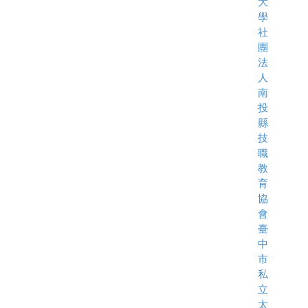
大
學
社
團
法
人
南
投
縣
技
職
教
育
協
會
臺
中
市
私
立
太