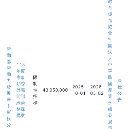
教
育
促
進
協
會
社
團
勞
法
動
人
部
115
中
勞
年度
華
動
家事
限
民
力
決
類委
制
國
發
2025-
2026-
標
外職
性
43,950,000
產
展
10-01
03-02
公
前訓
招
業
署
告
練勞
標
永
中
務採
續
彰
購案
發
投
展
分
策