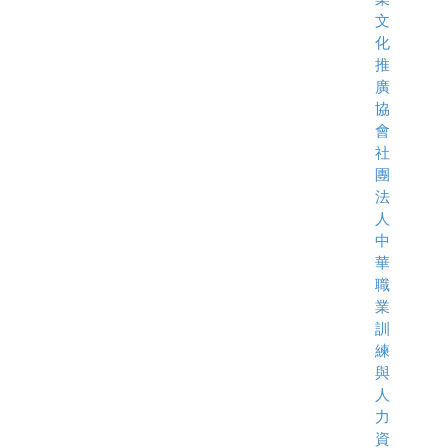
文
化
推
廣
協
會
社
團
法
人
中
華
職
業
訓
練
與
人
力
資