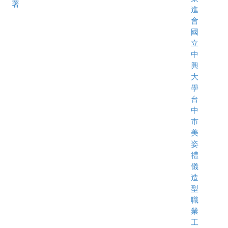
署
進
會
國
立
中
興
大
學
台
中
市
美
姿
禮
儀
造
型
職
業
工