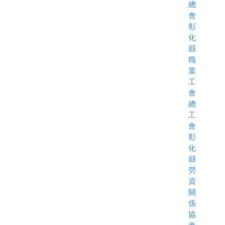
總
會
彰
化
縣
職
業
工
會
總
工
會
彰
化
縣
勞
資
關
係
協