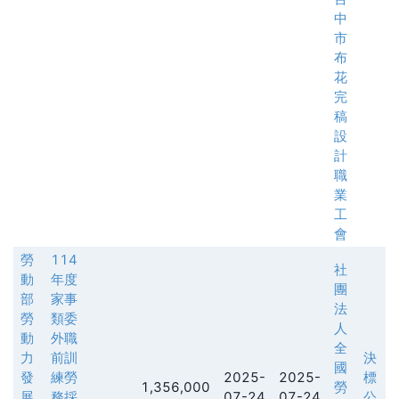
中
市
布
花
完
稿
設
計
職
業
工
會
勞
114
社
動
年度
團
部
家事
法
勞
類委
人
動
外職
全
力
前訓
決
國
發
練勞
2025-
2025-
標
1,356,000
勞
展
務採
07-24
07-24
公