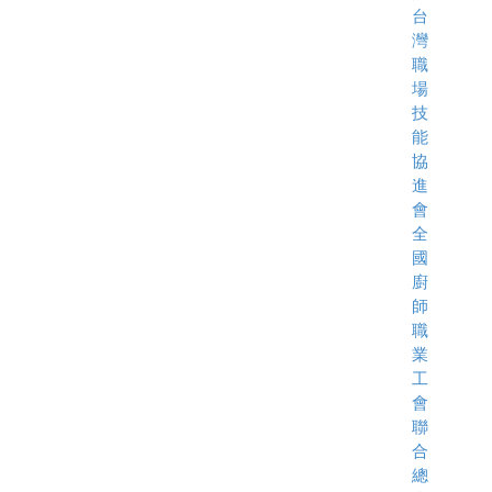
台
灣
職
場
技
能
協
進
會
全
國
廚
師
職
業
工
會
聯
合
總