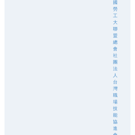
國
勞
工
大
聯
盟
總
會
社
團
法
人
台
灣
職
場
技
能
協
進
會