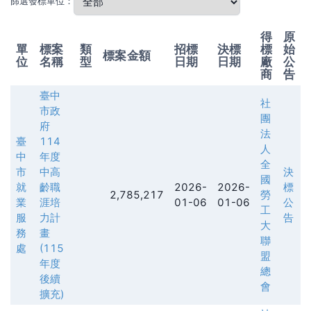
篩選發標單位：
得
原
單
標案
類
招標
決標
標
始
標案金額
位
名稱
型
日期
日期
廠
公
商
告
臺中
社
市政
團
府
法
臺
114
人
中
年度
全
市
中高
決
國
就
齡職
2026-
2026-
標
2,785,217
勞
業
涯培
01-06
01-06
公
工
服
力計
告
大
務
畫
聯
處
(115
盟
年度
總
後續
會
擴充)