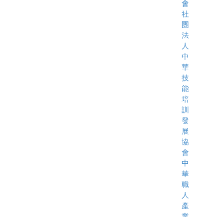
會
社
團
法
人
中
華
技
能
培
訓
發
展
協
會
中
華
職
人
產
業