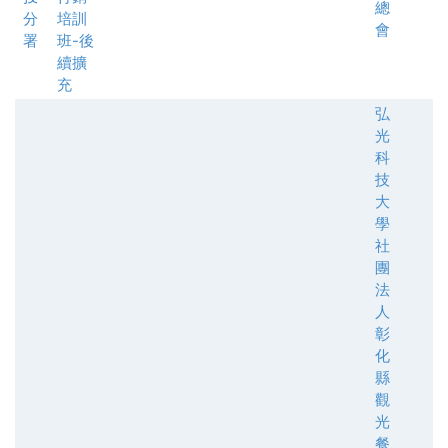
總
分
培訓
會
署
班-後
續擴
充
弘
光
科
技
大
學
社
團
法
人
彰
化
縣
觀
光
餐