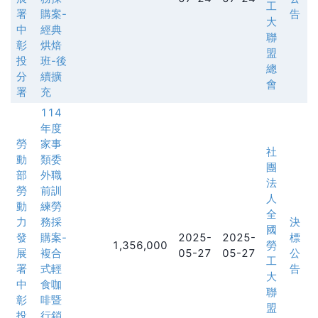
工
署
購案-
告
大
中
經典
聯
彰
烘焙
盟
投
班-後
總
分
續擴
會
署
充
114
年度
勞
家事
社
動
類委
團
部
外職
法
勞
前訓
人
動
練勞
全
力
務採
決
國
發
購案-
2025-
2025-
標
1,356,000
勞
展
複合
05-27
05-27
公
工
署
式輕
告
大
中
食咖
聯
彰
啡暨
盟
投
行銷