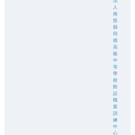
法
人
南
投
縣
同
德
高
級
中
等
學
校
附
設
職
業
訓
練
中
心