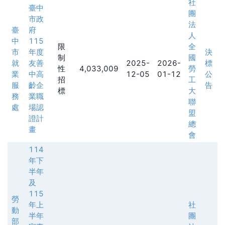
社
臺中
團
市政
法
臺
府
人
中
115
限
全
市
年度
決
制
國
就
友善
2025-
2026-
標
性
4,033,009
勞
業
中高
12-05
01-12
公
招
工
服
齡企
告
標
大
務
業職
聯
處
場認
盟
證計
總
畫
會
114
年下
半年
及
115
勞
年上
社
動
半年
團
部