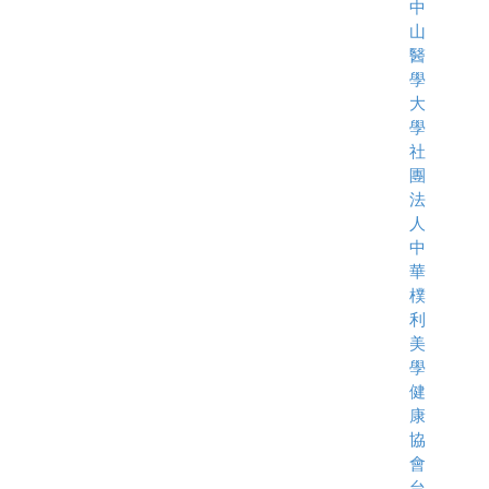
中
山
醫
學
大
學
社
團
法
人
中
華
樸
利
美
學
健
康
協
會
台