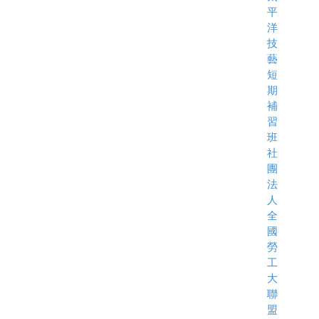
平
洋
技
藝
短
期
補
習
班
社
團
法
人
全
國
勞
工
大
聯
盟