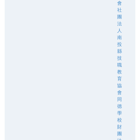
會
社
團
法
人
南
投
縣
技
職
教
育
協
會
同
德
學
校
財
團