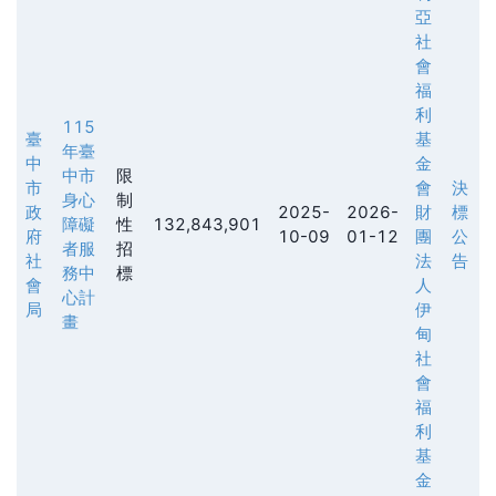
亞
社
會
福
利
115
臺
基
年臺
中
金
中市
限
市
會
決
身心
制
政
2025-
2026-
財
標
障礙
性
132,843,901
府
10-09
01-12
團
公
者服
招
社
法
告
務中
標
會
人
心計
局
伊
畫
甸
社
會
福
利
基
金