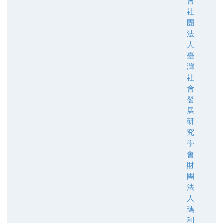
會
社
團
法
人
臺
灣
社
會
發
展
研
究
學
會
財
團
法
人
瑪
利