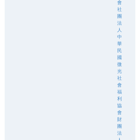
會
社
團
法
人
中
華
民
國
微
光
社
會
福
利
協
會
財
團
法
人