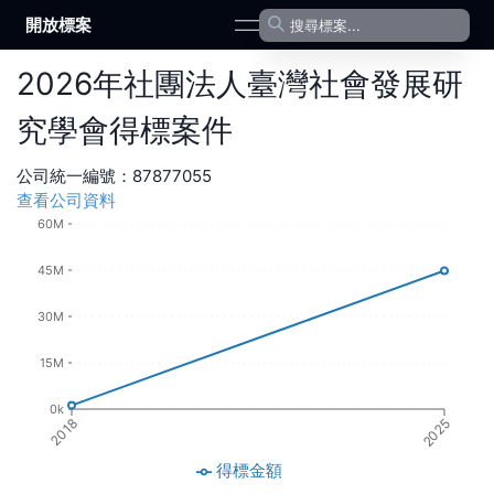
開放標案
open navigation menu
2026
年
社團法人臺灣社會發展研
究學會
得標案件
公司統一編號：
87877055
查看公司資料
60M
45M
30M
15M
0k
2018
2025
得標金額