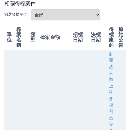
相關得標案件
篩選發標單位：
標
得
原
單
案
類
招標
決標
標
始
標案金額
位
名
型
日期
日期
廠
公
稱
商
告
財
團
法
人
向
上
社
會
福
利
基
金