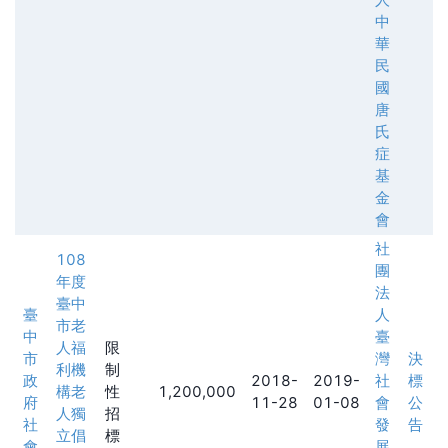
中
華
民
國
唐
氏
症
基
金
會
社
108
團
年度
法
臺中
臺
人
市老
中
臺
人福
限
市
灣
決
利機
制
政
2018-
2019-
社
標
構老
性
1,200,000
府
11-28
01-08
會
公
人獨
招
社
發
告
立倡
標
會
展