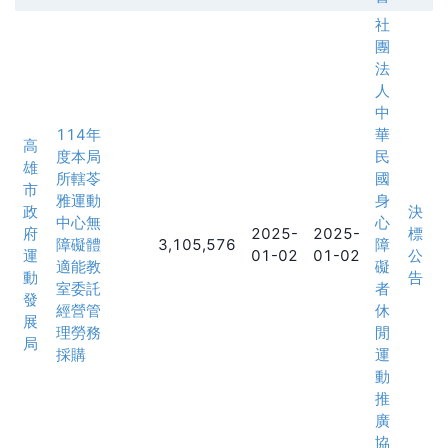
社
團
法
人
中
114年
華
高
度本局
民
雄
所轄苓
國
市
雅運動
身
政
決
中心無
心
府
2025-
2025-
標
障礙體
3,105,576
障
運
01-02
01-02
公
適能教
礙
動
告
室委託
者
發
經營管
休
展
理勞務
閒
局
採購
運
動
推
廣
協