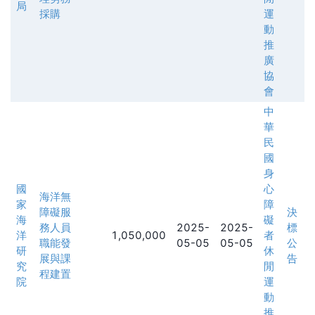
局
採購
運
動
推
廣
協
會
中
華
民
國
身
國
心
海洋無
家
障
障礙服
決
海
礙
務人員
2025-
2025-
標
洋
1,050,000
者
職能發
05-05
05-05
公
研
休
展與課
告
究
閒
程建置
院
運
動
推