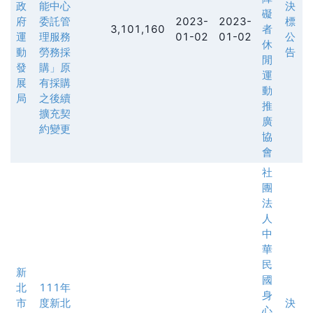
政
能中心
決
礙
府
委託管
2023-
2023-
標
3,101,160
者
運
理服務
01-02
01-02
公
休
動
勞務採
告
閒
發
購」原
運
展
有採購
動
局
之後續
推
擴充契
廣
約變更
協
會
社
團
法
人
中
華
民
新
國
北
111年
身
市
度新北
決
心