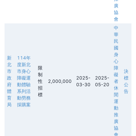
廣
協
會
中
華
民
國
身
新
114年
心
北
度新北
限
障
市
市身心
決
制
礙
政
障礙運
2025-
2025-
標
性
2,000,000
者
府
動體驗
03-30
05-20
公
招
休
體
系列活
告
標
閒
育
動勞務
運
局
採購案
動
推
廣
協
會