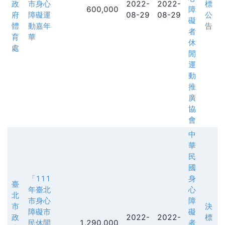
政
市身心
2022-
2022-
標
600,000
障
府
障礙運
08-29
08-29
公
礙
體
動嘉年
告
者
育
華
休
處
閒
運
動
推
廣
協
會
中
華
民
國
「111
身
臺
年臺北
心
北
市身心
障
市
決
障礙市
礙
政
2022-
2022-
標
民休閒
1,290,000
者