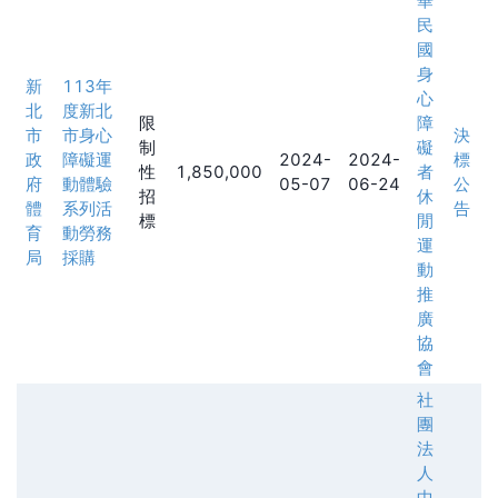
華
民
國
身
新
113年
心
北
度新北
限
障
市
市身心
決
制
礙
政
障礙運
2024-
2024-
標
性
1,850,000
者
府
動體驗
05-07
06-24
公
招
休
體
系列活
告
標
閒
育
動勞務
運
局
採購
動
推
廣
協
會
社
團
法
人
中