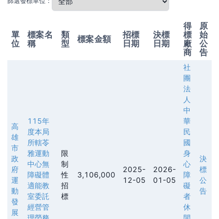
篩選發標單位：
得
原
單
標案名
類
招標
決標
標
始
標案金額
位
稱
型
日期
日期
廠
公
商
告
社
團
法
人
中
115年
華
高
度本局
民
雄
所轄苓
國
市
雅運動
限
身
政
決
中心無
制
心
府
2025-
2026-
標
障礙體
性
3,106,000
障
運
12-05
01-05
公
適能教
招
礙
動
告
室委託
標
者
發
經營管
休
展
理勞務
閒