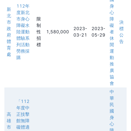
112年
身
新
度新北
心
北
市身心
限
障
市
決
障礙水
制
礙
政
2023-
2023-
標
陸運動
性
1,580,000
者
府
03-21
05-29
公
體驗系
招
休
體
告
列活動
標
閒
育
勞務採
運
處
購
動
推
廣
協
會
中
華
「112
民
年度中
國
高
正技擊
身
雄
館無障
心
市
礙體適
障