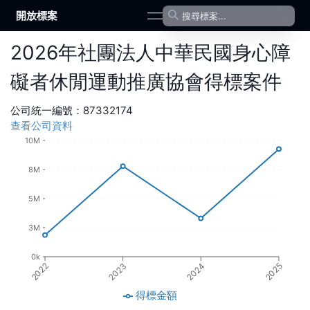
開放標案
open navigation menu
2026
年
社團法人中華民國身心障
礙者休閒運動推廣協會
得標案件
公司統一編號：
87332174
查看公司資料
10M
8M
5M
3M
0k
2024
2023
2022
2025
得標金額