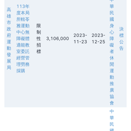
113年
華
高
度本局
民
雄
所轄苓
國
市
雅運動
限
身
政
決
中心無
制
心
府
2023-
2023-
標
障礙體
性
3,106,000
障
運
11-23
12-25
公
適能教
招
礙
動
告
室委託
標
者
發
經營管
休
展
理勞務
閒
局
採購
運
動
推
廣
協
會
中
華
民
國