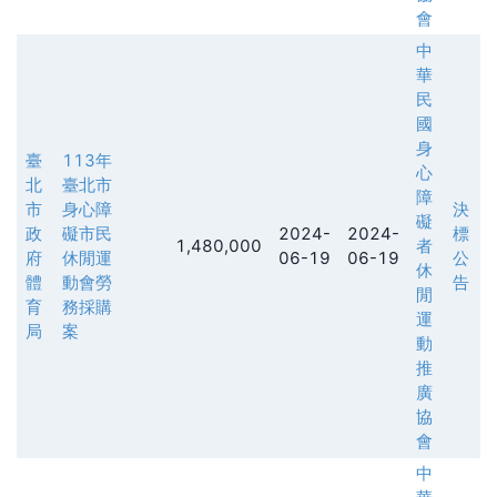
會
中
華
民
國
身
臺
113年
心
北
臺北市
障
市
身心障
決
礙
政
礙市民
2024-
2024-
標
1,480,000
者
府
休閒運
06-19
06-19
公
休
體
動會勞
告
閒
育
務採購
運
局
案
動
推
廣
協
會
中