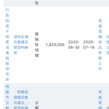
告
行
政
院
旭
原
威
子
電
限
能
儲存設備
腦
制
委
容量擴充
2020-
2020-
資
性
1,820,000
員
暨資料轉
06-30
07-16
訊
招
會
移
有
標
核
限
能
公
研
司
究
所
桃
園
「前瞻基
旭
市
礎建設數
威
立
位建設」-
公
電
觀
建置校園
開
腦