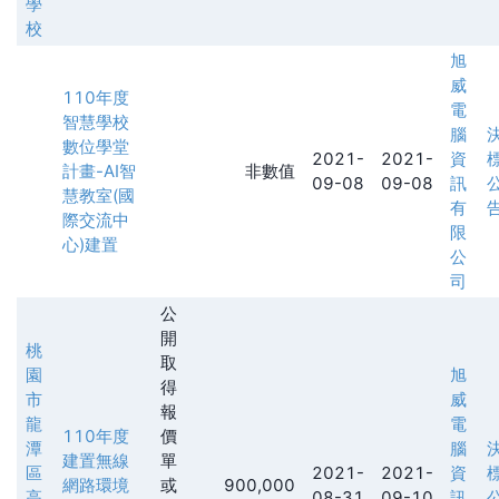
學
校
旭
威
110年度
電
智慧學校
腦
數位學堂
2021-
2021-
資
計畫-AI智
非數值
09-08
09-08
訊
慧教室(國
有
際交流中
限
心)建置
公
司
公
開
桃
取
園
旭
得
市
威
報
龍
電
110年度
價
潭
腦
建置無線
單
區
2021-
2021-
資
網路環境
或
900,000
高
08-31
09-10
訊