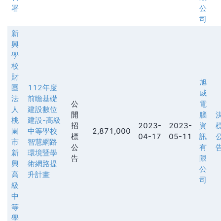
署
公
司
新
興
學
校
財
旭
團
112年度
威
法
前瞻基礎
公
電
人
建設數位
開
腦
桃
建設-高級
招
2023-
2023-
資
園
中等學校
2,871,000
標
04-17
05-11
訊
市
智慧網路
公
有
新
環境暨學
告
限
興
術網路提
公
高
升計畫
司
級
中
等
學