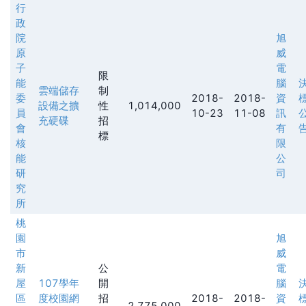
行
政
院
旭
原
威
子
電
限
能
腦
雲端儲存
制
委
2018-
2018-
資
設備之擴
性
1,014,000
員
10-23
11-08
訊
充硬碟
招
會
有
標
核
限
能
公
研
司
究
所
桃
園
旭
市
威
新
公
電
屋
107學年
開
腦
區
度校園網
招
2018-
2018-
資
2,775,000