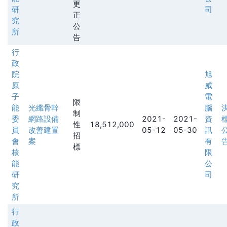
更
研
司
正
究
公
所
告
行
政
院
旭
原
威
子
電
限
能
光纖骨幹
腦
制
委
網路設備
2021-
2021-
資
性
18,512,000
員
改善建置
05-12
05-30
訊
招
會
案
有
標
核
限
能
公
研
司
究
所
行
政