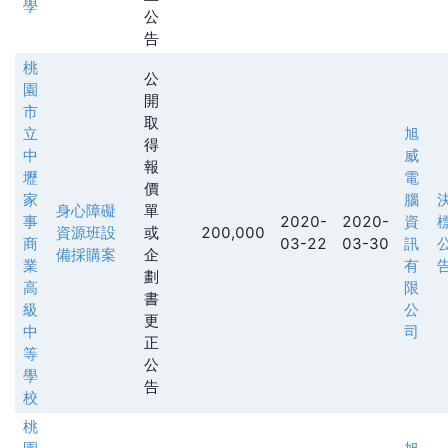
學
公
告
桃
公
園
開
市
取
立
旭
得
中
威
報
壢
電
價
家
腦
身心障礙
單
事
2020-
2020-
資
資源班設
或
200,000
商
03-22
03-30
訊
備採購案
企
業
有
劃
高
限
書
級
公
更
中
司
正
等
公
學
告
校
桃