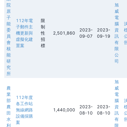
院
旭
原
威
子
電
112年電
限
能
腦
子郵件主
制
委
2023-
2023-
資
機更新與
性
2,501,860
員
09-07
09-19
訊
虛擬化建
招
會
有
置案
標
核
限
能
公
研
司
究
所
旭
農
威
業
電
112年度
部
腦
各工作站
農
2023-
2023-
資
無線網路
1,440,000
田
08-10
08-10
訊
設備採購
水
有
案
利
限