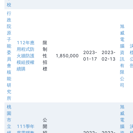
校
行
政
院
旭
原
威
子
電
112年應
限
能
腦
用程式防
制
委
2023-
2023-
資
火牆防護
性
1,850,000
員
01-17
02-13
訊
模組授權
招
會
有
續購
標
核
限
能
公
研
司
究
所
桃
旭
園
威
市
公
電
立
111學年
開
腦
經
度電腦教
招
2022-
2022-
資