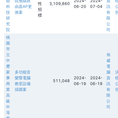
能
院無線路
2024-
2024-
資
性
3,109,860
科
由器AP更
06-20
07-04
訊
招
技
換案
有
標
研
限
究
公
院
司
桃
園
市
立
旭
中
威
壢
電
家
多功能音
腦
事
樂暨電腦
2024-
2024-
資
511,048
商
教室設備
06-19
06-19
訊
業
採購案
有
高
限
級
公
中
司
等