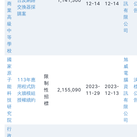
台及網路
1,141,500
商
12-14
12-14
訊
交換器採
業
有
購案
高
限
級
公
中
司
等
學
校
國
旭
家
威
原
電
限
子
113年應
腦
制
能
用程式防
2023-
2023-
資
性
2,155,090
科
火牆模組
11-29
12-13
訊
招
技
授權續約
有
標
研
限
究
公
院
司
行
政