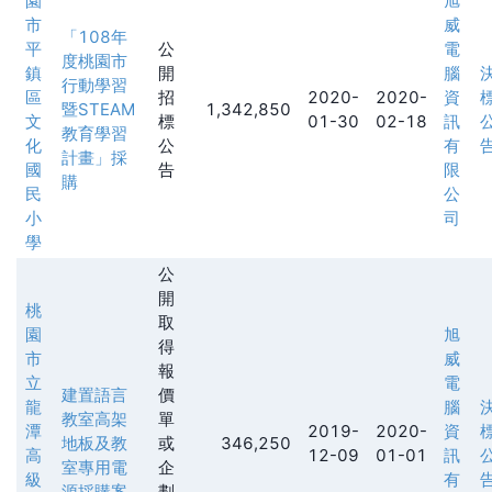
園
旭
市
威
「108年
平
公
電
度桃園市
鎮
開
腦
行動學習
區
招
2020-
2020-
資
暨STEAM
1,342,850
文
標
01-30
02-18
訊
教育學習
化
公
有
計畫」採
國
告
限
購
民
公
小
司
學
公
開
桃
取
園
旭
得
市
威
報
立
電
建置語言
價
龍
腦
教室高架
單
潭
2019-
2020-
資
地板及教
或
346,250
高
12-09
01-01
訊
室專用電
企
級
有
源採購案
劃