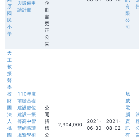
與設備申
企
原
有
請計畫
劃
國
限
書
民
公
更
小
司
正
學
公
告
天
主
教
振
聲
學
校
110年度
旭
財
前瞻基礎
威
團
建設數位
公
電
法
建設一振
開
腦
人
聲高中智
招
2021-
2021-
資
2,304,000
桃
慧網路環
標
06-30
08-02
訊
園
境暨學術
公
有