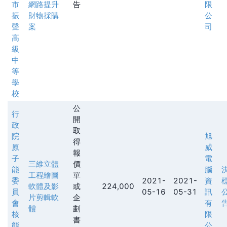
市
網路提升
告
限
振
財物採購
公
聲
案
司
高
級
中
等
學
校
公
行
開
政
取
院
旭
得
原
威
報
子
電
三維立體
價
能
腦
工程繪圖
單
委
2021-
2021-
資
軟體及影
或
224,000
員
05-16
05-31
訊
片剪輯軟
企
會
有
體
劃
核
限
書
能
公