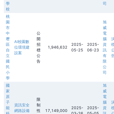
學
司
校
桃
園
旭
市
威
中
公
電
壢
開
腦
AI校園數
區
招
2025-
2025-
資
位環境建
1,946,632
自
標
05-25
06-23
訊
設案
立
公
有
國
告
限
民
公
小
司
學
國
旭
家
威
原
電
限
子
腦
資訊安全
制
能
2025-
2025-
資
網路設備
性
17,149,000
科
03-26
05-05
訊