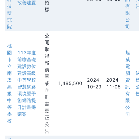
改善建置
招
技
有
標
研
限
究
公
院
司
公
開
桃
取
園
113年度
旭
得
市
前瞻基礎
威
報
立
建設數位
電
價
南
建設高級
腦
單
崁
中等學校
2024-
2024-
資
或
1,485,500
高
智慧網路
10-29
11-05
訊
企
級
環境暨學
有
劃
中
術網路提
限
書
等
升計畫採
公
更
學
購案
司
正
校
公
告