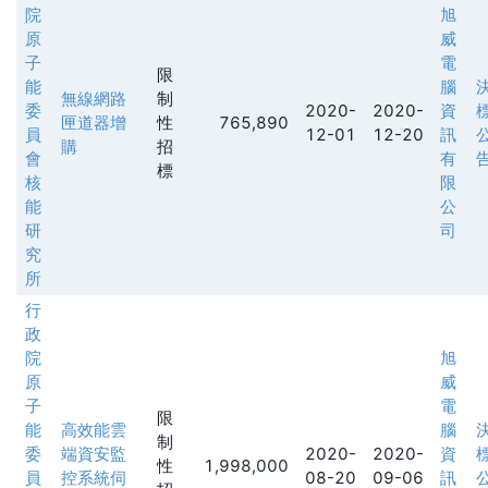
院
旭
原
威
子
電
限
能
腦
無線網路
制
委
2020-
2020-
資
匣道器增
性
765,890
員
12-01
12-20
訊
購
招
會
有
標
核
限
能
公
研
司
究
所
行
政
院
旭
原
威
子
電
限
能
高效能雲
腦
制
委
端資安監
2020-
2020-
資
性
1,998,000
員
控系統伺
08-20
09-06
訊