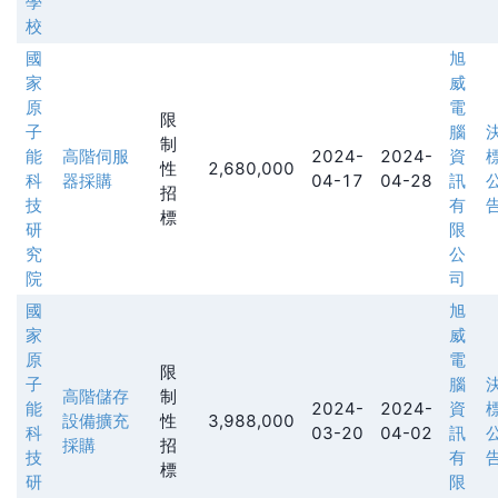
學
校
國
旭
家
威
原
電
限
子
腦
制
能
高階伺服
2024-
2024-
資
性
2,680,000
科
器採購
04-17
04-28
訊
招
技
有
標
研
限
究
公
院
司
國
旭
家
威
原
電
限
子
腦
高階儲存
制
能
2024-
2024-
資
設備擴充
性
3,988,000
科
03-20
04-02
訊
採購
招
技
有
標
研
限