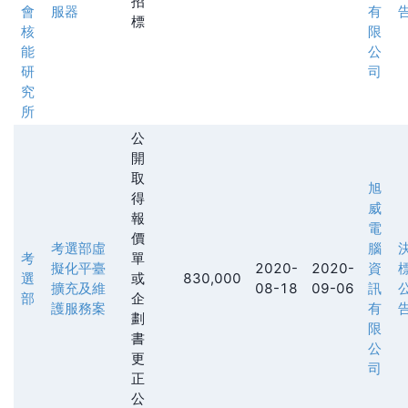
招
會
服器
有
標
核
限
能
公
研
司
究
所
公
開
取
旭
得
威
報
電
價
考選部虛
腦
考
單
擬化平臺
2020-
2020-
資
選
或
830,000
擴充及維
08-18
09-06
訊
部
企
護服務案
有
劃
限
書
公
更
司
正
公