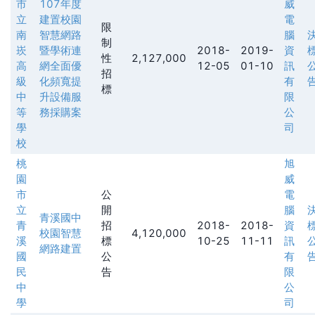
市
107年度
威
立
建置校園
電
限
南
智慧網路
腦
制
崁
暨學術連
2018-
2019-
資
性
2,127,000
高
網全面優
12-05
01-10
訊
招
級
化頻寬提
有
標
中
升設備服
限
等
務採購案
公
學
司
校
桃
旭
園
威
市
公
電
立
開
腦
青溪國中
青
招
2018-
2018-
資
校園智慧
4,120,000
溪
標
10-25
11-11
訊
網路建置
國
公
有
民
告
限
中
公
學
司