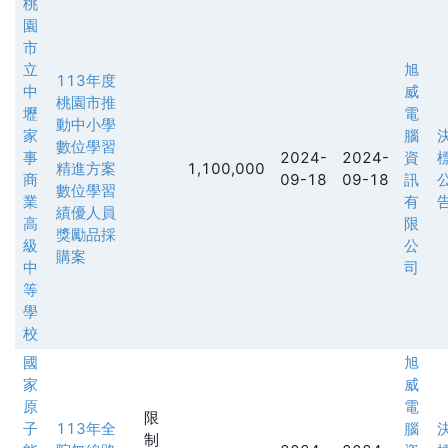
桃
園
市
立
旭
113年度
中
威
桃園市推
壢
電
動中小學
家
腦
數位學習
事
2024-
2024-
資
精進方案
1,100,000
商
09-18
09-18
訊
數位學習
業
有
績優人員
高
限
獎勵品採
級
公
購案
中
司
等
學
校
國
旭
家
威
原
電
限
子
113年全
腦
制