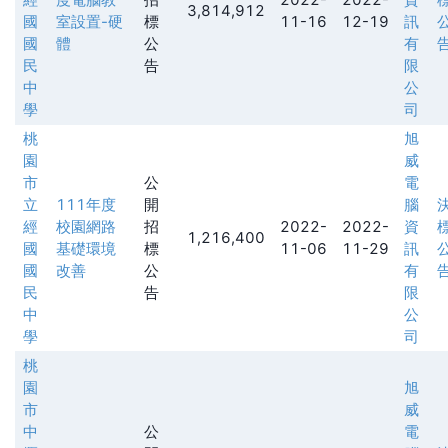
3,814,912
國
室設置-硬
標
11-16
12-19
訊
國
體
公
有
民
告
限
中
公
學
司
桃
旭
園
威
市
公
電
立
111年度
開
腦
經
校園網路
招
2022-
2022-
資
1,216,400
國
基礎環境
標
11-06
11-29
訊
國
改善
公
有
民
告
限
中
公
學
司
桃
園
旭
市
威
中
公
電