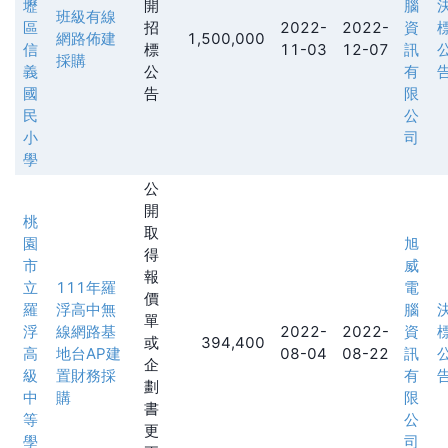
壢
開
腦
班級有線
區
招
2022-
2022-
資
網路佈建
1,500,000
信
標
11-03
12-07
訊
採購
義
公
有
國
告
限
民
公
小
司
學
公
開
桃
取
園
旭
得
市
威
報
立
111年羅
電
價
羅
浮高中無
腦
單
浮
線網路基
2022-
2022-
資
或
394,400
高
地台AP建
08-04
08-22
訊
企
級
置財務採
有
劃
中
購
限
書
等
公
更
學
司