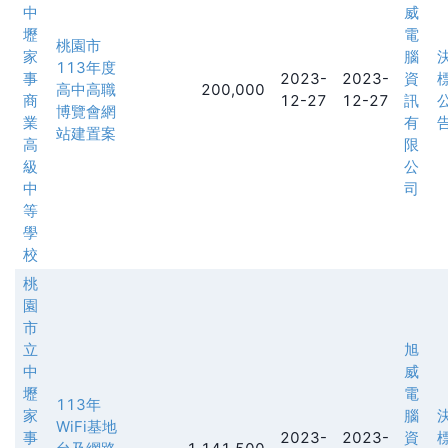
中
威
壢
電
桃園市
家
腦
113年度
事
2023-
2023-
資
高中高職
200,000
商
12-27
12-27
訊
博覽會網
業
有
站建置案
高
限
級
公
中
司
等
學
校
桃
園
市
立
旭
中
威
壢
電
113年
家
腦
WiFi基地
事
2023-
2023-
資