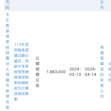
究
公
院
司
天
主
教
振
聲
學
113年度
校
旭
前瞻基礎
財
威
建設數位
團
公
電
建設－高
法
開
腦
級中等學
人
招
2024-
2024-
資
校智慧網
1,883,000
桃
標
03-13
04-14
訊
路環境暨
園
公
有
學術網路
市
告
限
提升計畫
振
公
財物採購
聲
司
案
高
級