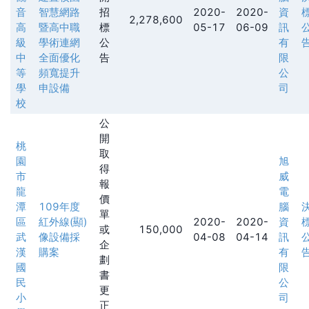
音
智慧網路
招
2020-
2020-
資
2,278,600
高
暨高中職
標
05-17
06-09
訊
級
學術連網
公
有
中
全面優化
告
限
等
頻寬提升
公
學
申設備
司
校
公
開
桃
取
園
旭
得
市
威
報
龍
電
價
潭
109年度
腦
單
區
紅外線(顯)
2020-
2020-
資
或
150,000
武
像設備採
04-08
04-14
訊
企
漢
購案
有
劃
國
限
書
民
公
更
小
司
正