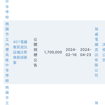
中
等
學
校
桃
園
旭
市
威
立
公
電
401電腦
內
開
腦
教室資訊
壢
招
2024-
2024-
資
設備汰舊
1,700,000
高
標
02-16
04-23
訊
換新採購
級
公
有
案
中
告
限
等
公
學
司
校
桃
園
市
立
旭