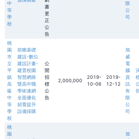
中
限
書
等
公
更
學
司
正
校
公
告
桃
園
前瞻基礎
旭
市
建設-數位
威
立
建設計畫-
公
電
平
建置校園
開
腦
鎮
智慧網路
招
2019-
2019-
資
2,000,000
高
暨高中職
標
10-06
12-12
訊
級
學術連網
公
有
中
全面優化
告
限
等
頻寬提升
公
學
設備採購
司
校
桃
園
旭