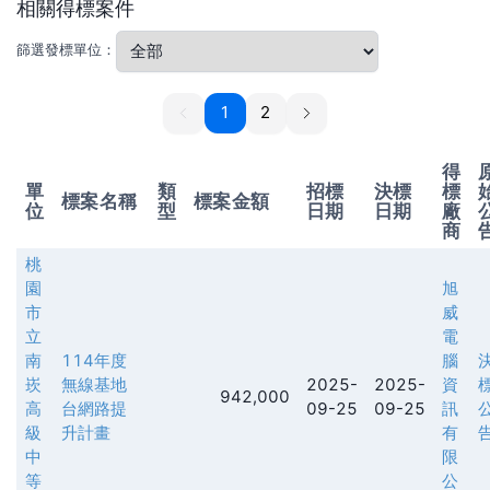
相關得標案件
篩選發標單位：
1
1
2
得
單
類
招標
決標
標
標案名稱
標案金額
位
型
日期
日期
廠
商
桃
園
旭
市
威
立
電
南
114年度
腦
崁
無線基地
2025-
2025-
資
942,000
高
台網路提
09-25
09-25
訊
級
升計畫
有
中
限
等
公