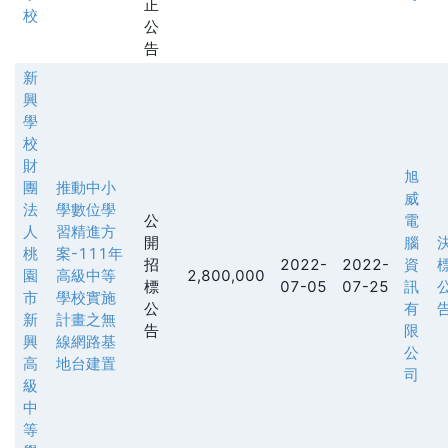
正
校
公
告
新
興
學
校
財
旭
團
推動中小
威
法
學數位學
公
電
人
習精進方
開
腦
桃
案-111年
招
2022-
2022-
資
園
高級中等
2,800,000
標
07-05
07-25
訊
市
學校實施
公
有
新
計畫之無
告
限
興
線網路基
公
高
地台建置
司
級
中
等