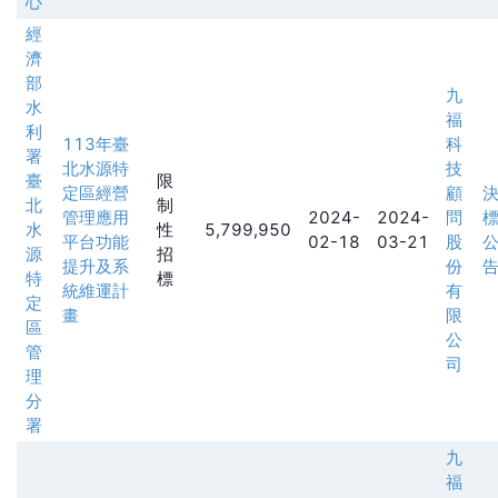
心
經
濟
部
九
水
福
利
113年臺
科
署
北水源特
技
臺
限
定區經營
顧
北
制
管理應用
2024-
2024-
問
水
性
5,799,950
平台功能
02-18
03-21
股
源
招
提升及系
份
特
標
統維運計
有
定
畫
限
區
公
管
司
理
分
署
九
福