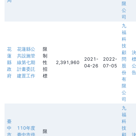
局
限
公
司
九
福
科
技
花
花蓮縣公
限
顧
蓮
共設施管
制
2021-
2022-
問
縣
線第七期
性
2,391,960
04-26
07-05
股
政
計畫委託
招
份
府
建置工作
標
有
限
公
司
九
福
臺
科
中
110年度
技
限
市
臺中市停
顧