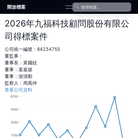
開放標案
open navigation menu
2026
年
九福科技顧問股份有限公
司
得標案件
公司統一編號：
84234755
董監事：
董事長
：
黃國紋
董事
：
葉嘉揚
董事
：
游清勤
監察人
：
周禹仲
查看公司資料
60M
45M
30M
15M