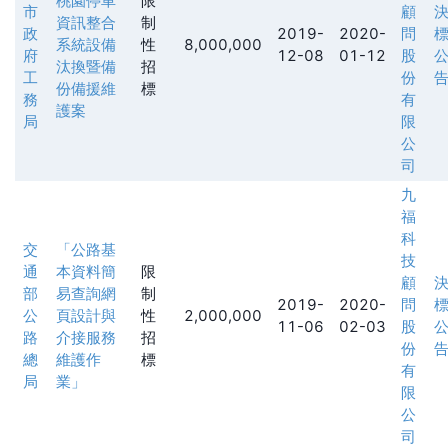
桃園停車
限
市
顧
資訊整合
制
政
2019-
2020-
問
系統設備
性
8,000,000
府
12-08
01-12
股
汰換暨備
招
工
份
份備援維
標
務
有
護案
局
限
公
司
九
福
科
交
「公路基
技
通
本資料簡
限
顧
部
易查詢網
制
2019-
2020-
問
公
頁設計與
性
2,000,000
11-06
02-03
股
路
介接服務
招
份
總
維護作
標
有
局
業」
限
公
司