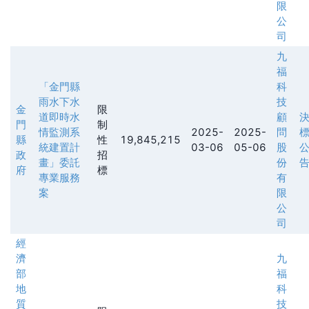
限
公
司
九
福
「金門縣
科
雨水下水
技
金
限
道即時水
顧
門
制
情監測系
2025-
2025-
問
縣
性
19,845,215
統建置計
03-06
05-06
股
政
招
畫」委託
份
府
標
專業服務
有
案
限
公
司
經
濟
九
部
福
地
科
質
技