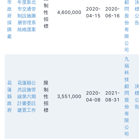
市
年度新北
顧
制
政
市交通管
2020-
2020-
問
性
4,600,000
府
制設施圖
04-15
06-16
股
招
採
層管理系
份
標
購
統維護案
有
處
限
公
司
九
福
科
技
花
花蓮縣公
限
顧
蓮
共設施管
制
2020-
2021-
問
縣
線第六期
性
3,551,000
04-08
08-31
股
政
計畫委託
招
份
府
建置工作
標
有
限
公
司