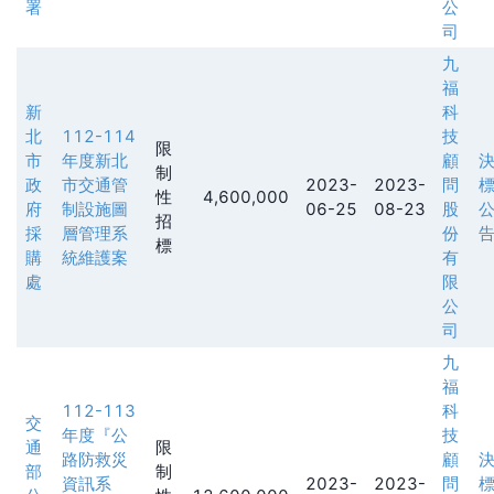
署
公
司
九
福
新
科
北
112-114
技
限
市
年度新北
顧
制
政
市交通管
2023-
2023-
問
性
4,600,000
府
制設施圖
06-25
08-23
股
招
採
層管理系
份
標
購
統維護案
有
處
限
公
司
九
福
112-113
科
交
年度『公
技
通
限
路防救災
顧
部
制
資訊系
2023-
2023-
問