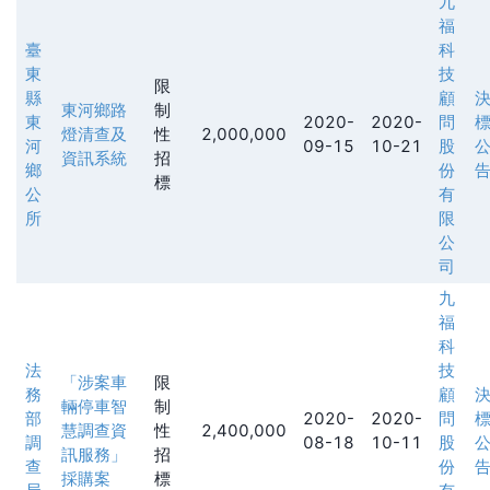
九
福
臺
科
東
技
限
縣
顧
東河鄉路
制
東
2020-
2020-
問
燈清查及
性
2,000,000
河
09-15
10-21
股
資訊系統
招
鄉
份
標
公
有
所
限
公
司
九
福
科
法
技
「涉案車
限
務
顧
輛停車智
制
部
2020-
2020-
問
慧調查資
性
2,400,000
調
08-18
10-11
股
訊服務」
招
查
份
採購案
標