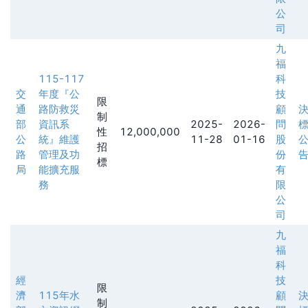
公
司
九
福
115-117
科
交
年度『公
技
限
通
路防救災
顧
制
部
資訊系
2025-
2026-
問
性
12,000,000
公
統』維護
11-28
01-16
股
招
路
管理及功
份
標
局
能擴充服
有
務
限
公
司
九
福
科
經
技
限
濟
115年水
顧
制