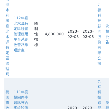
部
九
水
福
利
科
112年臺
署
技
北水源特
限
臺
顧
定區經營
制
北
2023-
2023-
問
管理應用
性
4,800,000
水
02-03
03-08
股
平台系統
招
源
份
改善及維
標
特
有
運計畫
定
限
區
公
管
司
理
局
九
福
桃
111年度
科
園
桃園停車
技
市
資訊整合
顧
政
系統設備
2023-
2023-
問