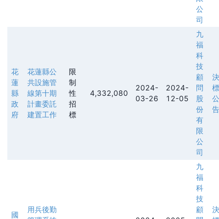
公
司
九
福
科
技
花
花蓮縣公
限
顧
蓮
共設施管
制
2024-
2024-
問
縣
線第十期
性
4,332,080
03-26
12-05
股
政
計畫委託
招
份
府
建置工作
標
有
限
公
司
九
福
科
技
用兵後勤
顧
國