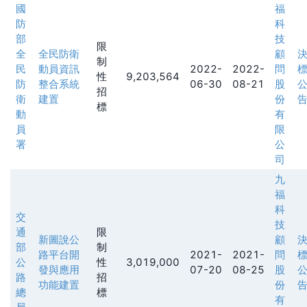
國
福
防
科
部
技
限
全
全民防衛
顧
制
民
動員資訊
2022-
2022-
問
性
9,203,564
防
整合系統
06-30
08-21
股
招
衛
建置
份
標
動
有
員
限
署
公
司
九
福
科
交
技
通
限
新圖說公
顧
部
制
路平台開
2021-
2021-
問
公
性
3,019,000
發與應用
07-20
08-25
股
路
招
功能建置
份
總
標
有