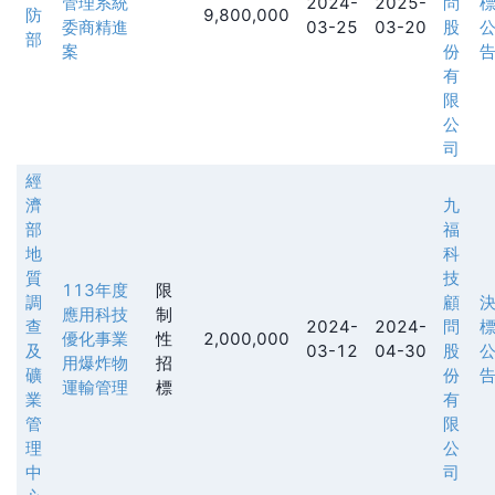
管理系統
2024-
2025-
問
防
9,800,000
委商精進
03-25
03-20
股
部
案
份
有
限
公
司
經
濟
九
部
福
地
科
質
技
113年度
限
調
顧
應用科技
制
查
2024-
2024-
問
優化事業
性
2,000,000
及
03-12
04-30
股
用爆炸物
招
礦
份
運輸管理
標
業
有
管
限
理
公
中
司