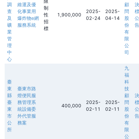
限
調
維運及優
顧
制
查
化事業用
2025-
2025-
問
性
1,900,000
及
爆炸物e網
02-24
04-14
股
招
礦
服務系統
份
標
業
有
管
限
理
公
中
司
心
九
福
臺
科
東
臺東市路
技
縣
燈便民服
顧
臺
務管理系
2025-
2025-
問
400,000
東
統設備委
02-11
02-11
股
市
外代管服
份
公
務案
有
所
限
公