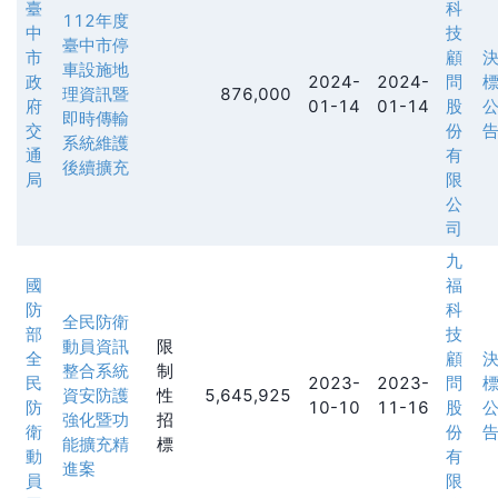
臺
科
112年度
中
技
臺中市停
市
顧
車設施地
政
2024-
2024-
問
理資訊暨
876,000
府
01-14
01-14
股
即時傳輸
交
份
系統維護
通
有
後續擴充
局
限
公
司
九
國
福
防
科
全民防衛
部
技
動員資訊
限
全
顧
整合系統
制
民
2023-
2023-
問
資安防護
性
5,645,925
防
10-10
11-16
股
強化暨功
招
衛
份
能擴充精
標
動
有
進案
員
限