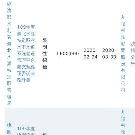
經
濟
部
九
水
福
109年度
利
科
臺北水源
署
技
特定區污
限
臺
顧
水下水道
制
北
2020-
2020-
問
系統營運
性
3,600,000
水
02-24
03-30
股
管理平台
招
源
份
擴充暨維
標
特
有
運委託服
定
限
務計畫
區
公
管
司
理
局
九
福
桃
科
109年度
園
技