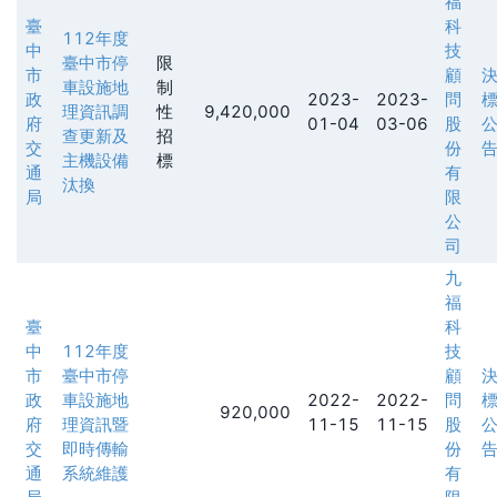
福
臺
科
112年度
中
技
臺中市停
限
市
顧
車設施地
制
政
2023-
2023-
問
理資訊調
性
9,420,000
府
01-04
03-06
股
查更新及
招
交
份
主機設備
標
通
有
汰換
局
限
公
司
九
福
臺
科
中
112年度
技
市
臺中市停
顧
政
車設施地
2022-
2022-
問
920,000
府
理資訊暨
11-15
11-15
股
交
即時傳輸
份
通
系統維護
有