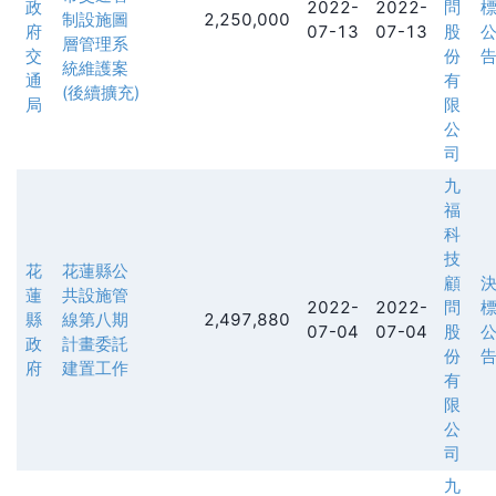
政
2022-
2022-
問
制設施圖
2,250,000
府
07-13
07-13
股
層管理系
交
份
統維護案
通
有
(後續擴充)
局
限
公
司
九
福
科
技
花
花蓮縣公
顧
蓮
共設施管
2022-
2022-
問
縣
線第八期
2,497,880
07-04
07-04
股
政
計畫委託
份
府
建置工作
有
限
公
司
九