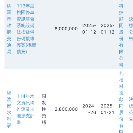
桃
113年度
科
園
桃園停車
技
市
資訊整合
顧
政
系統設備
2025-
2025-
問
8,000,000
府
汰換暨備
01-12
01-12
股
交
份備援維
份
通
護案(後續
有
局
擴充)
限
公
司
九
福
科
經
技
114年水
限
濟
顧
文資訊網
制
部
2024-
2025-
問
維運及功
性
2,800,000
水
11-26
01-21
股
能擴充計
招
利
份
畫
標
署
有
限