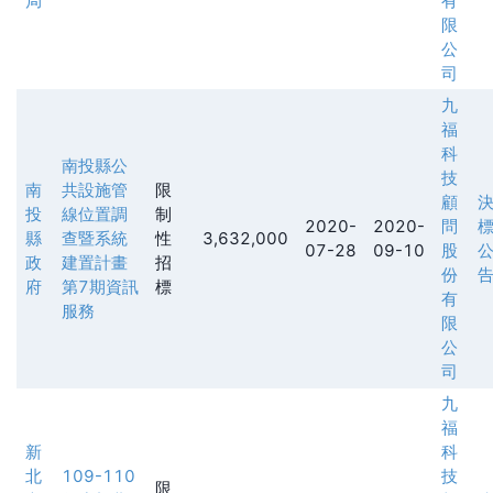
局
有
限
公
司
九
福
科
南投縣公
技
南
共設施管
限
顧
投
線位置調
制
2020-
2020-
問
縣
查暨系統
性
3,632,000
07-28
09-10
股
政
建置計畫
招
份
府
第7期資訊
標
有
服務
限
公
司
九
福
新
科
北
109-110
技
限