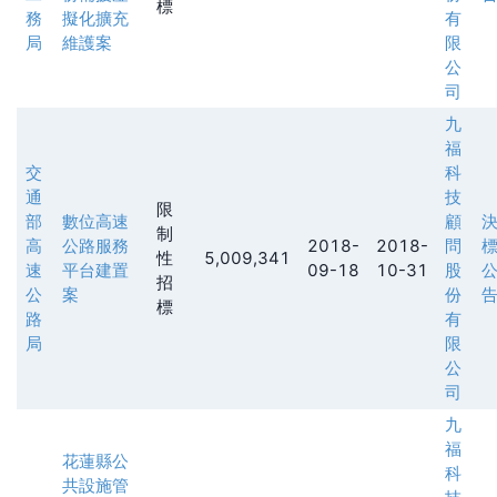
標
務
擬化擴充
有
局
維護案
限
公
司
九
福
交
科
通
技
限
部
數位高速
顧
制
高
公路服務
2018-
2018-
問
性
5,009,341
速
平台建置
09-18
10-31
股
招
公
案
份
標
路
有
局
限
公
司
九
福
花蓮縣公
科
共設施管