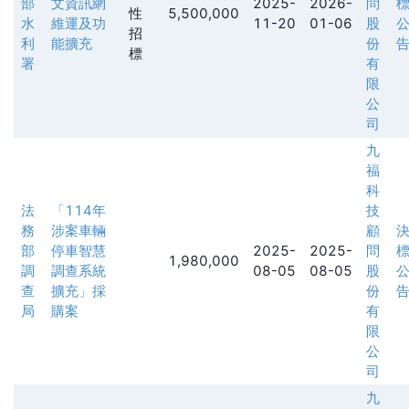
部
文資訊網
2025-
2026-
問
性
5,500,000
水
維運及功
11-20
01-06
股
招
利
能擴充
份
標
署
有
限
公
司
九
福
科
法
「114年
技
務
涉案車輛
顧
部
停車智慧
2025-
2025-
問
1,980,000
調
調查系統
08-05
08-05
股
查
擴充」採
份
局
購案
有
限
公
司
九