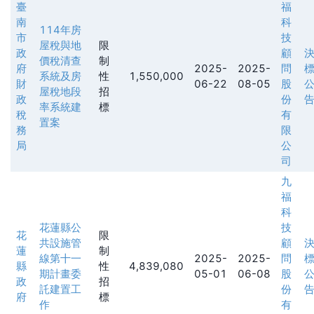
臺
福
南
科
114年房
市
技
屋稅與地
限
政
顧
價稅清查
制
府
2025-
2025-
問
系統及房
性
1,550,000
財
06-22
08-05
股
屋稅地段
招
政
份
率系統建
標
稅
有
置案
務
限
局
公
司
九
福
科
花蓮縣公
技
花
限
共設施管
顧
蓮
制
線第十一
2025-
2025-
問
縣
性
4,839,080
期計畫委
05-01
06-08
股
政
招
託建置工
份
府
標
作
有