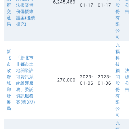
6,245,469
府
汰換暨備
01-17
01-17
股
交
份備援維
份
通
護案(後續
有
局
擴充)
限
公
司
九
新
福
北
「新北市
科
市
非都市土
技
政
地開發許
顧
府
可資訊系
2023-
2023-
問
270,000
城
統維運服
01-06
01-06
股
鄉
務」委託
份
發
資訊服務
有
展
案(第3期)
限
局
公
司
九