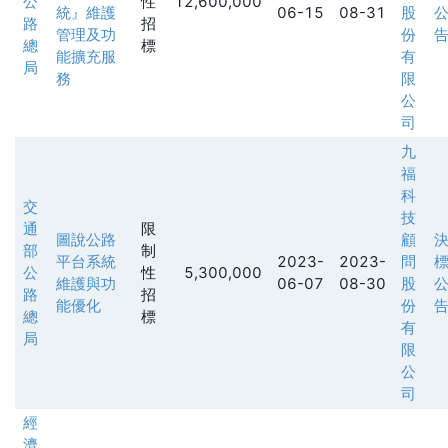
公
性
12,600,000
統』維護
06-15
08-31
股
路
招
管理及功
份
總
標
能擴充服
有
局
務
限
公
司
九
福
科
交
技
通
限
圖說公路
顧
部
制
平台系統
2023-
2023-
問
公
性
5,300,000
維護與功
06-07
08-30
股
路
招
能優化
份
總
標
有
局
限
公
司
經
濟