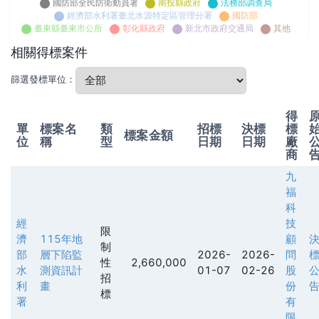
國防部全民防衛動員署
南投縣政府
法務部調查局
經濟部水利署臺北水源特定區管理分署
國防部
臺東縣臺東市公所
彰化縣政府
新北市政府交通局
其他
相關得標案件
篩選發標單位：
得
單
標案名
類
招標
決標
標
標案金額
位
稱
型
日期
日期
廠
商
九
福
科
經
技
限
濟
115年地
顧
制
部
層下陷監
2026-
2026-
問
性
2,660,000
水
測資訊計
01-07
02-26
股
招
利
畫
份
標
署
有
限