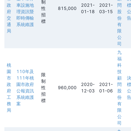
制
政
車設施地
2021-
2021-
問
性
815,000
府
理資訊暨
01-18
03-15
股
招
交
即時傳輸
份
標
通
系統維護
有
局
限
公
司
九
福
桃
科
園
110年及
技
限
市
111年桃
顧
制
政
園市政府
2020-
2021-
問
性
960,000
府
公報資訊
12-03
01-06
股
招
工
系統維護
份
標
務
案
有
局
限
公
司