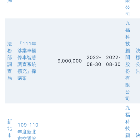
局
限
公
司
九
福
科
法
「111年
技
務
涉案車輛
顧
部
停車智慧
2022-
2022-
問
9,000,000
調
調查系統
08-30
08-30
股
查
擴充」採
份
局
購案
有
限
公
司
九
福
新
科
109-110
北
技
年度新北
市
顧
市交通管