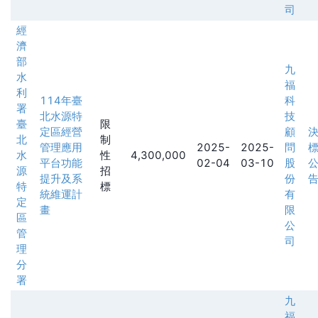
司
經
濟
部
九
水
福
利
114年臺
科
署
北水源特
技
臺
限
定區經營
顧
北
制
管理應用
2025-
2025-
問
水
性
4,300,000
平台功能
02-04
03-10
股
源
招
提升及系
份
特
標
統維運計
有
定
畫
限
區
公
管
司
理
分
署
九
福