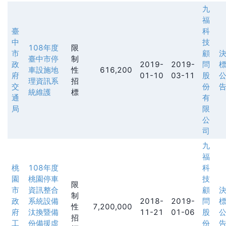
九
福
臺
科
中
技
108年度
限
市
顧
臺中市停
制
政
2019-
2019-
問
車設施地
性
616,200
府
01-10
03-11
股
理資訊系
招
交
份
統維護
標
通
有
局
限
公
司
九
福
桃
108年度
科
園
桃園停車
技
限
市
資訊整合
顧
制
政
系統設備
2018-
2019-
問
性
7,200,000
府
汰換暨備
11-21
01-06
股
招
工
份備援虛
份