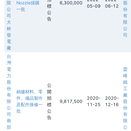
限
Nozzle採購
6,300,000
股
標
05-09
06-12
公
一批
份
公
司
有
告
大
限
林
公
發
司
電
廠
台
灣
電
盟
力
峰
股
鐵
公
份
工
鍋爐材料、零
開
有
廠
件、備品製作
招
2020-
2020-
限
9,817,500
股
及配件換修一
標
11-25
12-16
公
份
批
公
司
有
告
南
限
部
公