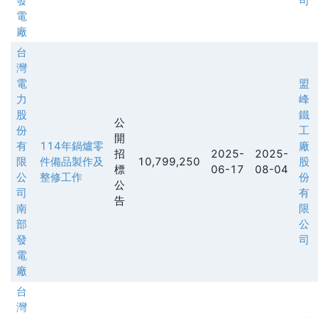
發
司
電
廠
台
灣
電
盟
力
峰
股
鐵
公
份
工
開
有
114年鍋爐零
廠
招
2025-
2025-
限
件備品製作及
10,799,250
股
標
06-17
08-04
公
整修工作
份
公
司
有
告
南
限
部
公
發
司
電
廠
台
灣