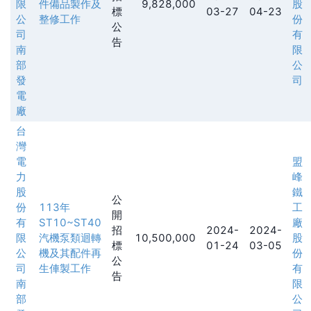
限
件備品製作及
9,828,000
股
標
03-27
04-23
公
整修工作
份
公
司
有
告
南
限
部
公
發
司
電
廠
台
灣
電
盟
力
峰
股
鐵
公
份
113年
工
開
有
ST10~ST40
廠
招
2024-
2024-
限
汽機泵類迴轉
10,500,000
股
標
01-24
03-05
公
機及其配件再
份
公
司
生俥製工作
有
告
南
限
部
公