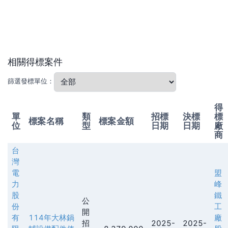
相關得標案件
篩選發標單位：
得
單
類
招標
決標
標
標案名稱
標案金額
位
型
日期
日期
廠
商
台
灣
電
盟
力
峰
股
鐵
公
份
工
開
有
114年大林鍋
廠
招
2025-
2025-