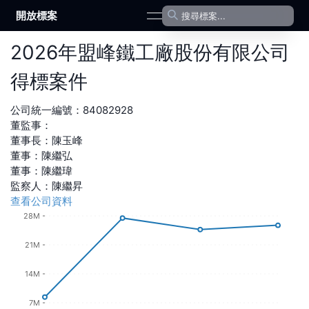
開放標案
open navigation menu
2026
年
盟峰鐵工廠股份有限公司
得標案件
公司統一編號：
84082928
董監事：
董事長
：
陳玉峰
董事
：
陳繼弘
董事
：
陳繼瑋
監察人
：
陳繼昇
查看公司資料
28M
21M
14M
7M