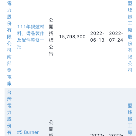
電
盟
力
峰
股
鐵
公
份
工
111年鍋爐材
開
有
廠
料、備品製作
招
2022-
2022-
限
15,798,300
股
及配件整修一
標
06-13
07-24
公
份
批
公
司
有
告
南
限
部
公
發
司
電
廠
台
灣
電
盟
力
峰
股
鐵
公
份
工
開
有
#5 Burner
廠
招
2022-
2022-