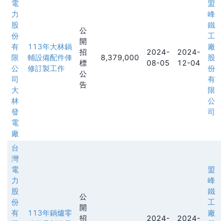
電
盟
力
峰
股
鐵
公
份
工
開
有
113年大林鍋
廠
招
2024-
2024-
限
輔設備配件俥
8,379,000
股
標
08-05
12-04
公
修訂製工作
份
公
司
有
告
大
限
林
公
發
司
電
廠
台
灣
電
盟
力
峰
股
鐵
公
份
工
開
有
113年鍋爐零
廠
招
2024-
2024-