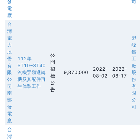
發
司
電
廠
台
灣
電
盟
力
峰
股
鐵
公
份
112年
工
開
有
ST10~ST40
廠
招
2022-
2022-
限
汽機泵類迴轉
9,870,000
股
標
08-02
08-17
公
機及其配件再
份
公
司
生俥製工作
有
告
南
限
部
公
發
司
電
廠
台
灣