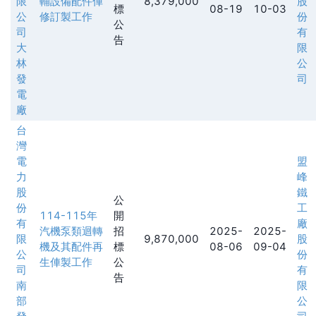
限
輔設備配件俥
8,379,000
股
標
08-19
10-03
公
修訂製工作
份
公
司
有
告
大
限
林
公
發
司
電
廠
台
灣
電
盟
力
峰
股
鐵
公
份
工
114-115年
開
有
廠
汽機泵類迴轉
招
2025-
2025-
限
9,870,000
股
機及其配件再
標
08-06
09-04
公
份
生俥製工作
公
司
有
告
南
限
部
公