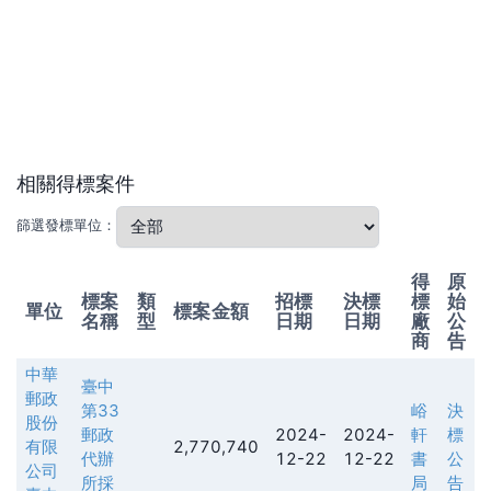
相關得標案件
篩選發標單位：
得
原
標案
類
招標
決標
標
始
單位
標案金額
名稱
型
日期
日期
廠
公
商
告
中華
臺中
郵政
第33
峪
決
股份
郵政
2024-
2024-
軒
標
有限
2,770,740
代辦
12-22
12-22
書
公
公司
所採
局
告