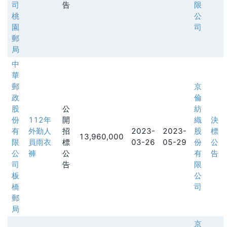
司
告
限
桃
公
園
司
郵
局
中
華
郵
京
政
倫
股
公
紡
份
112年
開
織
決
有
外勤人
招
2023-
2023-
股
標
13,960,000
限
員雨衣
標
03-26
05-29
份
公
公
褲
公
有
告
司
告
限
板
公
橋
司
郵
局
京