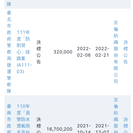
隊
臺
北
京
市
倫
政
111年
紡
府
度「防
決
織
決
警
割背
標
2022-
2022-
股
標
察
心」採
320,000
公
02-06
02-21
份
公
局
購案
告
有
告
捷
(A111-
限
運
03)
公
警
司
察
隊
京
臺
110年
倫
南
度「員
紡
市
警防水
決
織
決
政
透氣雨
標
2021-
2021-
股
標
16,700,200
府
衣及短
公
10-14
12-07
份
公