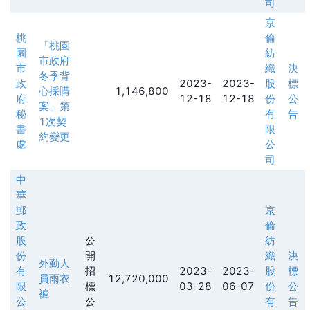
司
京
桃
倫
「桃園
園
紡
市政府
市
織
決
冬季背
政
2023-
2023-
股
標
心採購
1,146,800
府
12-18
12-18
份
公
案」第
秘
有
告
1次契
書
限
約變更
處
公
司
中
華
郵
京
政
倫
股
公
紡
份
開
織
決
外勤人
有
招
2023-
2023-
股
標
員雨衣
12,720,000
限
標
03-28
06-07
份
公
褲
公
公
有
告