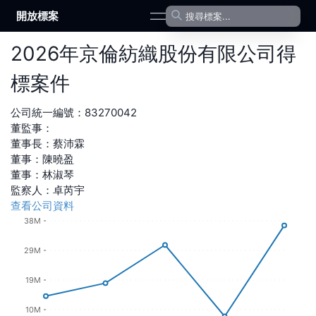
開放標案
open navigation menu
2026
年
京倫紡織股份有限公司
得
標案件
公司統一編號：
83270042
董監事：
董事長
：
蔡沛霖
董事
：
陳曉盈
董事
：
林淑琴
監察人
：
卓芮宇
查看公司資料
38M
29M
19M
10M