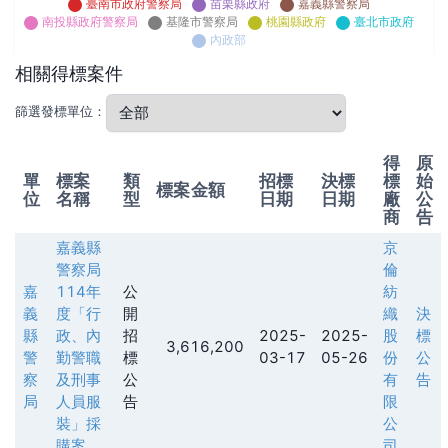
臺南市政府警察局
苗栗縣政府
嘉義縣警察局
南投縣政府警察局
基隆市警察局
桃園縣政府
臺北市政府
內政部
相關得標案件
篩選發標單位：
得
原
單
標案
類
招標
決標
標
始
標案金額
位
名稱
型
日期
日期
廠
公
商
告
嘉義縣
京
警察局
倫
嘉
114年
公
紡
義
度「行
開
織
決
縣
政、內
招
2025-
2025-
股
標
3,616,200
警
勤警職
標
03-17
05-26
份
公
察
及刑事
公
有
告
局
人員服
告
限
裝」採
公
購案
司