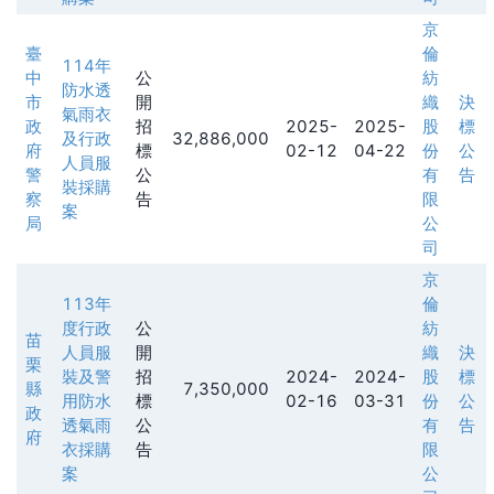
京
臺
倫
114年
中
公
紡
防水透
市
開
織
決
氣雨衣
政
招
2025-
2025-
股
標
及行政
32,886,000
府
標
02-12
04-22
份
公
人員服
警
公
有
告
裝採購
察
告
限
案
局
公
司
京
113年
倫
度行政
公
紡
苗
人員服
開
織
決
栗
裝及警
招
2024-
2024-
股
標
縣
7,350,000
用防水
標
02-16
03-31
份
公
政
透氣雨
公
有
告
府
衣採購
告
限
案
公