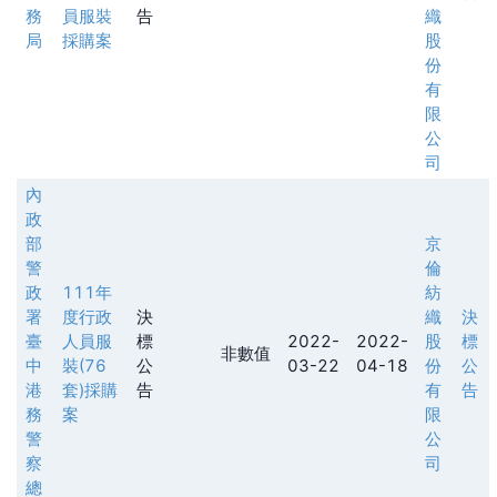
務
員服裝
告
織
局
採購案
股
份
有
限
公
司
內
政
部
京
警
倫
政
111年
紡
署
度行政
決
織
決
臺
人員服
標
2022-
2022-
股
標
非數值
中
裝(76
公
03-22
04-18
份
公
港
套)採購
告
有
告
務
案
限
警
公
察
司
總