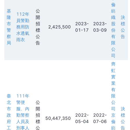
倫
基
公
紡
112年
隆
開
織
決
員警勤
市
招
2023-
2023-
股
標
務用防
2,425,500
警
標
01-17
03-09
份
公
水透氣
察
公
有
告
雨衣
局
告
限
公
司
齊
虹
實
業
有
臺
111年
限
北
警便
公
公
市
服、內
開
司
決
政
勤警察
招
2022-
2022-
京
標
50,447,350
府
人員及
標
05-04
07-06
倫
公
工
刑事人
公
紡
告