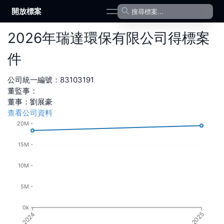
開放標案
open navigation menu
2026
年
瑞達環保有限公司
得標案
件
公司統一編號：
83103191
董監事：
董事
：
劉展豪
查看公司資料
20M
15M
10M
5M
0k
2024
2025