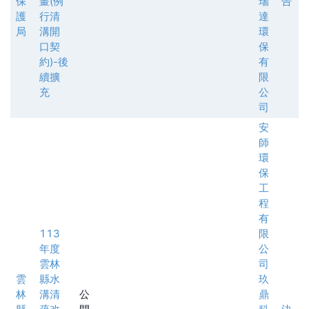
保
畫(例
瑞
告
護
行清
達
局
溝開
環
口契
保
約)-後
有
續擴
限
充
公
司
安
師
環
保
工
程
有
113
限
年度
公
雲林
司
雲
縣水
玖
林
溝清
公
鼎