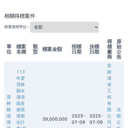
相關得標案件
篩選發標單位：
得
原
單
標案
類
招標
決標
標
始
標案金額
位
名稱
型
日期
日期
廠
公
商
告
安
113
師
年度
環
雲林
保
縣水
工
雲
溝清
程
林
疏改
有
縣
善環
限
決
環
境衛
2025-
2025-
公
標
39,000,000
境
生計
07-09
07-09
司
公