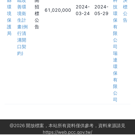
縣
疏改
開
科
決
環
善環
招
2024-
2024-
技
標
61,020,000
境
境衛
標
03-24
05-29
環
公
保
生計
公
保
告
護
畫(例
告
有
局
行清
限
溝開
公
口契
司
約)
瑞
達
環
保
有
限
公
司
@
2026
開放標案，本站所有資料僅供參考，資料來源請見
https://web.pcc.gov.tw/