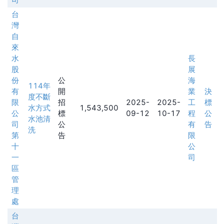
台
灣
自
來
水
長
股
展
份
公
海
114年
有
開
業
決
度不斷
限
招
2025-
2025-
工
標
水方式
1,543,500
公
標
09-12
10-17
程
公
水池清
司
公
有
告
洗
第
告
限
十
公
一
司
區
管
理
處
台