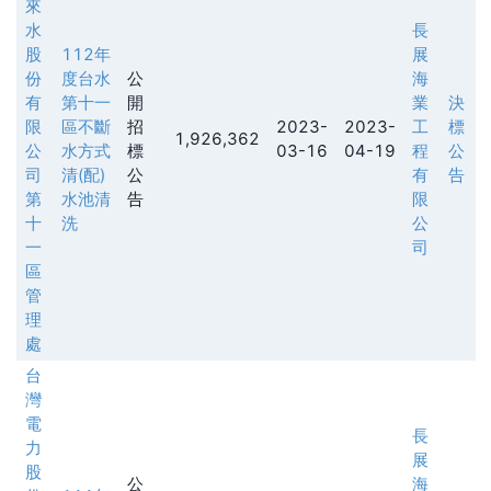
來
水
長
股
112年
展
份
度台水
公
海
有
第十一
開
業
決
限
區不斷
招
2023-
2023-
工
標
1,926,362
公
水方式
標
03-16
04-19
程
公
司
清(配)
公
有
告
第
水池清
告
限
十
洗
公
一
司
區
管
理
處
台
灣
電
長
力
展
股
公
海