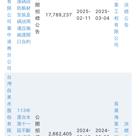
有
港碼頭
開
業
決
限
防舷材
招
2025-
2025-
工
標
公
安裝及
17,789,237
標
02-11
03-04
程
公
司
碼頭周
公
有
告
臺
邊設施
告
限
中
維護開
公
港
口合約
司
務
分
公
司
台
灣
自
來
水
長
股
113年
展
份
度台水
公
海
有
第十一
開
業
決
限
區不斷
招
2024-
2024-
工
標
2,662,405