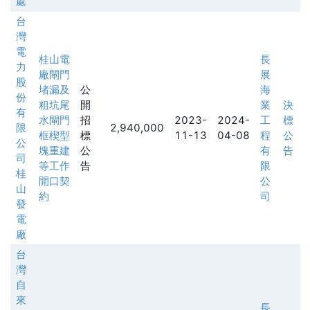
處
台
灣
電
桂山電
長
力
廠閘門
展
股
堵漏及
公
海
份
粗坑尾
開
業
決
有
水閘門
招
2023-
2024-
工
標
限
2,940,000
框楔型
標
11-13
04-08
程
公
公
塊重建
公
有
告
司
等工作
告
限
桂
開口契
公
山
約
司
發
電
廠
台
灣
自
來
長