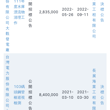
份
111年
開
業
決
有
度水庫
招
2022-
2022-
工
標
限
漂流物
2,835,000
標
05-26
09-11
程
公
公
清理工
公
有
告
司
作
告
限
大
公
觀
司
發
電
廠
台
灣
電
長
力
展
股
公
海
份
103碼
開
業
決
有
頭鋼管
招
2021-
2021-
工
標
限
8,400,000
樁巡視
標
03-10
03-30
程
公
公
檢測
公
有
告
司
告
限