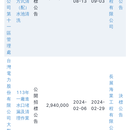
公
方式清
標
08-13
09-03
程
公
司
（配）
公
有
告
第
水池清
告
限
十
洗
公
一
司
區
管
理
處
台
灣
電
長
力
展
股
公
海
份
113年
開
業
決
有
一廠進
招
2024-
2024-
工
標
限
水口堵
2,940,000
標
02-06
02-29
程
公
公
漏及清
公
有
告
司
理作業
告
限
大
公