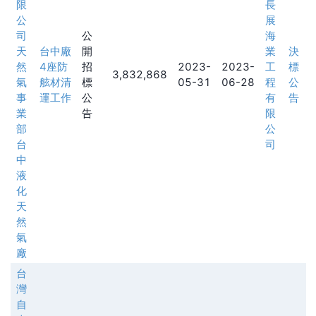
限
長
公
展
司
公
海
天
台中廠
開
業
決
然
4座防
招
2023-
2023-
工
標
3,832,868
氣
舷材清
標
05-31
06-28
程
公
事
運工作
公
有
告
業
告
限
部
公
台
司
中
液
化
天
然
氣
廠
台
灣
自