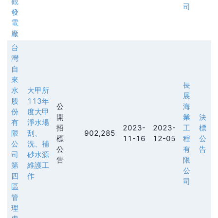
觀
司
發
電
廠
台
灣
自
來
長
水
大甲所
展
股
113年
公
海
份
度大甲
開
業
決
有
淨水場
招
2023-
2023-
工
標
限
刮、
902,285
標
11-16
12-05
程
公
公
洗、補
公
有
告
司
砂水源
告
限
第
維護工
公
四
作
司
區
管
理