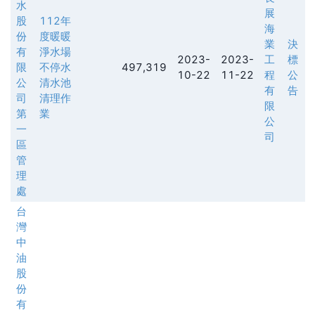
水
展
股
112年
海
份
度暖暖
業
決
有
淨水場
2023-
2023-
工
標
限
不停水
497,319
10-22
11-22
程
公
公
清水池
有
告
司
清理作
限
第
業
公
一
司
區
管
理
處
台
灣
中
油
股
份
有