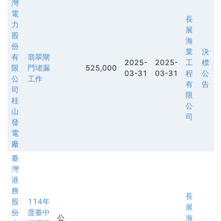
灣
電
長
力
展
股
海
份
業
決
有
翡翠閘
2025-
2025-
工
標
限
門堵漏
525,000
03-31
03-31
程
公
公
工作
有
告
司
限
桂
公
山
司
發
電
廠
臺
灣
港
務
長
股
114年
展
份
度臺中
公
海