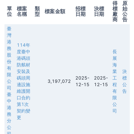
得
原
單
標案
類
招標
決標
標
始
標案金額
位
名稱
型
日期
日期
廠
公
商
告
臺
灣
港
114年
務
度臺中
長
股
港碼頭
展
份
防舷材
海
有
安裝及
業
決
限
碼頭周
2025-
2025-
工
標
公
3,197,072
邊設施
12-15
12-15
程
公
司
維護開
有
告
臺
口合約
限
中
第1次
公
港
契約變
司
務
更
分
公
司