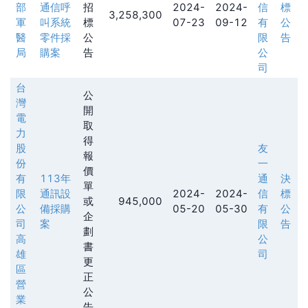
部
通信呼
招
2024-
2024-
信
標
3,258,300
軍
叫系統
標
07-23
09-12
有
公
醫
零件採
公
限
告
局
購案
告
公
司
台
公
灣
開
電
取
力
得
股
友
報
份
一
價
有
113年
通
決
單
限
通訊設
2024-
2024-
信
標
或
945,000
公
備採購
05-20
05-30
有
公
企
司
案
限
告
劃
高
公
書
雄
司
更
區
正
營
公
業
告