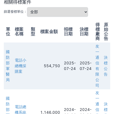
相關得標案件
篩選發標單位：
得
原
單
標案
類
招標
決標
標
始
標案金額
位
名稱
型
日期
日期
廠
公
商
告
友
國
一
防
通
決
電話小
部
2025-
2025-
信
標
總機採
554,750
軍
07-24
07-24
有
公
購案
醫
限
告
局
公
司
友
國
一
防
通
決
電話總
部
2024-
2024-
信
標
機系統
1,146,000