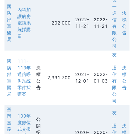
國
一
內科加
防
通
決
護病房
部
2022-
2022-
信
標
電話系
202,000
軍
11-21
11-21
有
公
統採購
醫
限
告
案
局
公
司
友
國
111-
一
防
113年
決
通
決
部
通信呼
標
2021-
2022-
信
標
2,391,700
軍
叫系統
公
12-01
01-03
有
公
醫
零件採
告
限
告
局
購案
公
司
臺
友
灣
109年
公
一
嘉
度數位
開
通
決
義
式交換
招
2020-
2020-
信
標