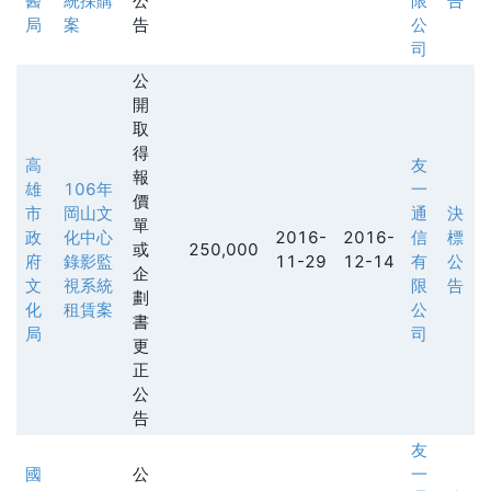
醫
統採購
公
限
告
局
案
告
公
司
公
開
取
得
高
友
報
雄
106年
一
價
市
岡山文
通
決
單
政
化中心
2016-
2016-
信
標
或
250,000
府
錄影監
11-29
12-14
有
公
企
文
視系統
限
告
劃
化
租賃案
公
書
局
司
更
正
公
告
友
國
公
一