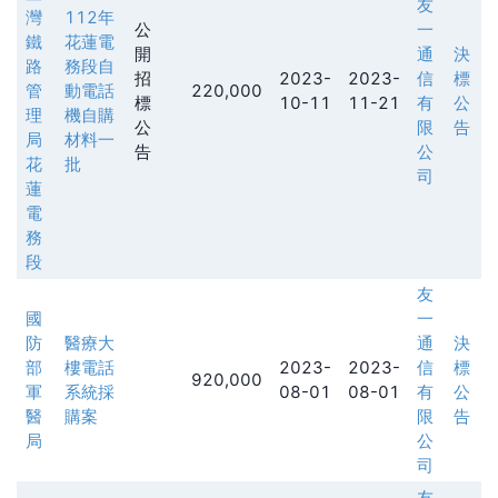
友
灣
112年
公
一
鐵
花蓮電
開
通
決
路
務段自
招
2023-
2023-
信
標
管
動電話
220,000
標
10-11
11-21
有
公
理
機自購
公
限
告
局
材料一
告
公
花
批
司
蓮
電
務
段
友
國
一
防
醫療大
通
決
部
樓電話
2023-
2023-
信
標
920,000
軍
系統採
08-01
08-01
有
公
醫
購案
限
告
局
公
司
友