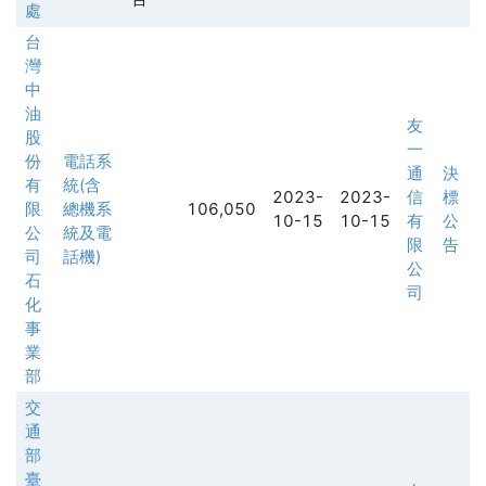
處
台
灣
中
油
友
股
一
份
電話系
通
決
有
統(含
2023-
2023-
信
標
限
總機系
106,050
10-15
10-15
有
公
公
統及電
限
告
司
話機)
公
石
司
化
事
業
部
交
通
部
臺