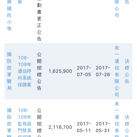
興
新
限
告
劃
國
公
書
民
司
更
小
正
學
公
告
友
國
公
一
106-
防
開
通
決
108年
部
招
2017-
2017-
信
標
通信呼
1,625,900
軍
標
07-05
07-26
有
公
叫系統
醫
公
限
告
採購案
局
告
公
司
友
國
106-
公
一
防
108年
開
通
決
部
監視器
招
2017-
2017-
信
標
2,116,700
軍
門禁系
標
05-11
05-31
有
公