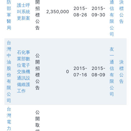
防
開
通
決
護士呼
部
招
2015-
2015-
信
標
叫系統
2,350,000
軍
標
08-26
09-30
有
公
更新案
醫
公
限
告
局
告
公
司
台
灣
友
石化事
中
公
一
業部數
油
開
通
決
位電子
股
招
2015-
2015-
信
標
交換機
0
份
標
07-16
08-09
有
公
通訊設
有
公
限
告
備維護
限
告
公
工作
公
司
司
台
公
灣
開
電
取
力