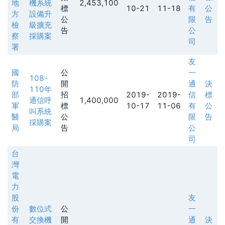
地
機系統
2,453,100
標
10-21
11-18
有
公
方
設備升
公
限
告
檢
級擴充
告
公
察
採購案
司
署
友
國
公
一
108-
防
開
通
決
110年
部
招
2019-
2019-
信
標
通信呼
1,400,000
軍
標
10-17
11-06
有
公
叫系統
醫
公
限
告
採購案
局
告
公
司
台
灣
電
力
股
友
份
數位式
公
一
有
交換機
開
通
決