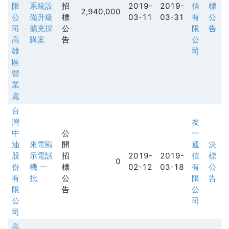
限
系統設
招
2019-
2019-
信
標
2,940,000
公
備升級
標
03-11
03-31
有
公
司
擴充採
公
限
告
高
購案
告
公
雄
司
區
營
業
處
台
灣
友
中
公
一
油
來電顯
開
通
決
股
示電話
招
2019-
2019-
信
標
0
份
機 一
標
02-12
03-18
有
公
有
批
公
限
告
限
告
公
公
司
司
高