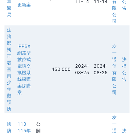
軍
11-14
11-14
有
公
更新案
醫
限
告
局
公
司
法
務
部
IPPBX
友
矯
網路型
一
正
數位式
通
決
署
電話交
2024-
2024-
信
標
臺
450,000
換機系
08-25
08-25
有
公
南
統採購
限
告
少
案採購
公
年
案
司
觀
護
所
友
國
113-
公
一
防
115年
開
通
決