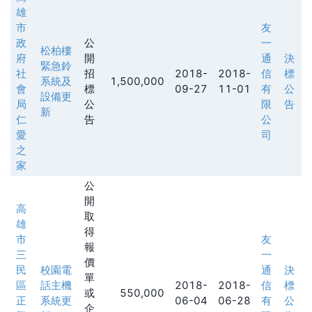
雄
市
友
政
公
一
松柏樓
府
開
通
決
緊急鈴
社
招
2018-
2018-
信
標
系統及
1,500,000
會
標
09-27
11-01
有
公
設備更
局
公
限
告
新
仁
告
公
愛
司
之
家
公
開
高
取
雄
得
市
友
報
三
一
價
民
校園電
通
決
單
區
話主機
2018-
2018-
信
標
或
550,000
正
系統更
06-04
06-28
有
公
企