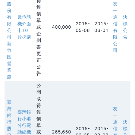
得
股
友
報
份
一
價
有
數位話
通
決
單
限
機介面
2015-
2015-
信
標
或
400,000
公
卡10
05-06
06-01
有
公
企
司
片採購
限
告
劃
新
公
書
竹
司
更
區
正
營
公
業
告
處
公
開
取
臺
得
灣
友
臺灣銀
報
銀
一
行小港
價
行
通
決
分行電
單
股
2015-
2015-
信
標
話總機
或
265,650