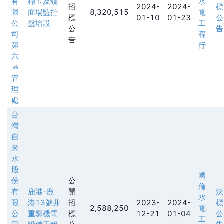
有
楠玉及鏡
水
招
2024-
2024-
標
限
面場監控
8,320,515
電
標
01-10
01-23
公
公
盤增設
工
公
告
司
程
告
第
行
六
區
管
理
處
台
灣
自
來
水
股
國
份
公
倫
有
鹿港-鹿
開
決
水
限
港13號井
招
2023-
2024-
標
2,588,250
電
公
重鑿機電
標
12-21
01-04
公
工