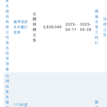
來
水
股
國
公
份
倫
開
決
有
蘭潭場原
水
招
2025-
2025-
標
限
水水量計
2,839,049
電
標
04-17
05-28
公
公
改善
工
公
告
司
程
告
第
行
五
區
管
理
處
台
灣
自
來
水
股
國
113年度