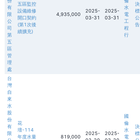
份
倫
五區監控
決
有
水
設備維修
2025-
2025-
標
限
4,935,000
電
開口契約
03-31
03-31
公
公
工
(第1次後
告
司
程
續擴充)
第
行
五
區
管
理
處
台
灣
自
來
水
股
國
份
花
倫
有
決
壇-114
水
限
2025-
2025-
標
年度水量
819,000
電