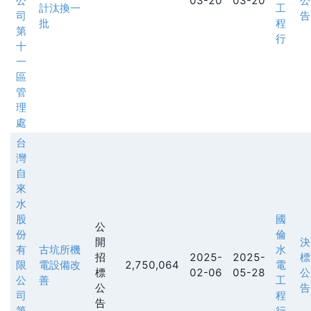
公
03-20
03-20
公
計汰換一
工
司
告
批
程
第
行
十
一
區
管
理
處
台
灣
自
來
水
股
國
公
份
倫
開
決
有
古坑所機
水
招
2025-
2025-
標
限
電設備改
2,750,064
電
標
02-06
05-28
公
公
善
工
公
告
司
程
告
第
行