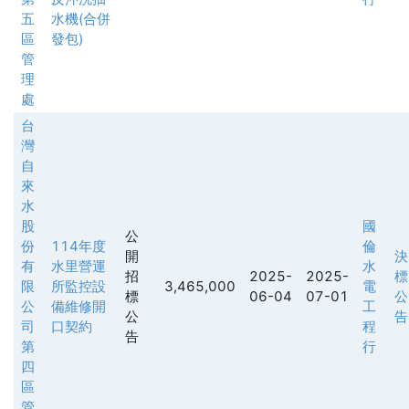
五
水機(合併
區
發包)
管
理
處
台
灣
自
來
水
股
國
公
份
114年度
倫
開
決
有
水里營運
水
招
2025-
2025-
標
限
所監控設
3,465,000
電
標
06-04
07-01
公
公
備維修開
工
公
告
司
口契約
程
告
第
行
四
區
管