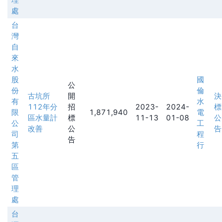
處
台
灣
自
來
水
股
國
公
份
倫
古坑所
開
決
有
水
112年分
招
2023-
2024-
標
限
1,871,940
電
區水量計
標
11-13
01-08
公
公
工
改善
公
告
司
程
告
第
行
五
區
管
理
處
台