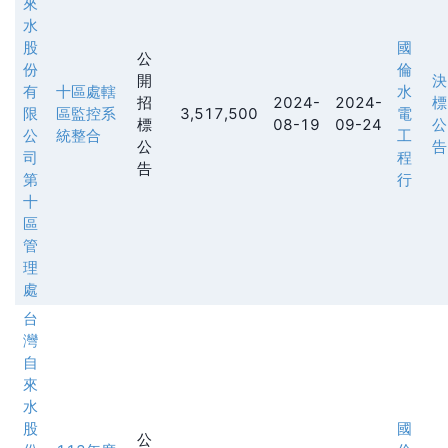
來
水
股
國
公
份
倫
開
決
有
十區處轄
水
招
2024-
2024-
標
限
區監控系
3,517,500
電
標
08-19
09-24
公
公
統整合
工
公
告
司
程
告
第
行
十
區
管
理
處
台
灣
自
來
水
股
國
公