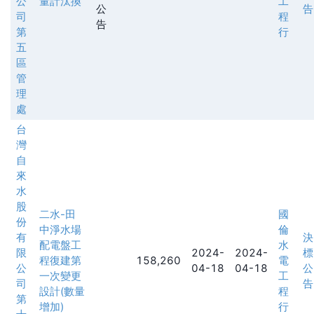
公
量計汰換
工
公
告
司
程
告
第
行
五
區
管
理
處
台
灣
自
來
水
股
二水-田
國
份
中淨水場
倫
有
決
配電盤工
水
限
2024-
2024-
標
程復建第
158,260
電
公
04-18
04-18
公
一次變更
工
司
告
設計(數量
程
第
增加)
行