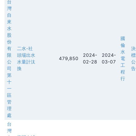
台
灣
自
來
水
股
國
份
倫
有
二水-社
決
水
限
頭場出水
2024-
2024-
標
479,850
電
公
水量計汰
02-28
03-07
公
工
司
換
告
程
第
行
十
一
區
管
理
處
台
灣