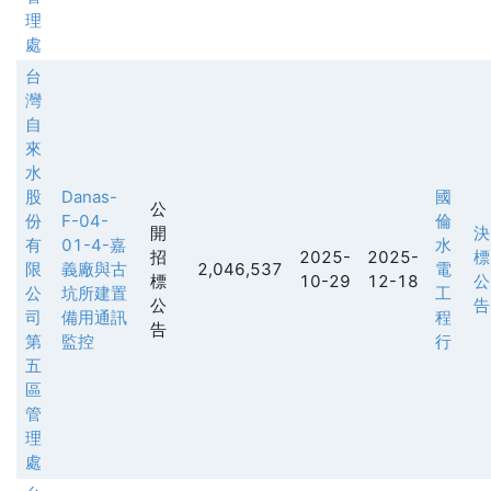
理
處
台
灣
自
來
水
股
Danas-
國
公
份
F-04-
倫
開
決
有
01-4-嘉
水
招
2025-
2025-
標
限
義廠與古
2,046,537
電
標
10-29
12-18
公
公
坑所建置
工
公
告
司
備用通訊
程
告
第
監控
行
五
區
管
理
處