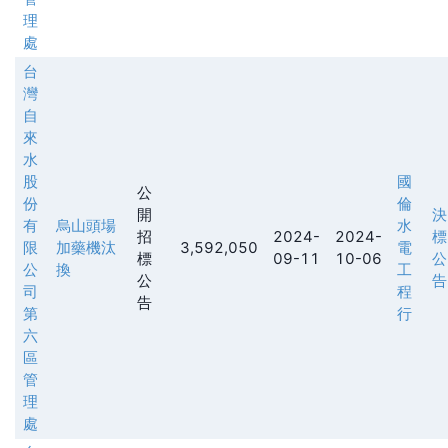
理
處
台
灣
自
來
水
股
國
公
份
倫
開
決
有
烏山頭場
水
招
2024-
2024-
標
限
加藥機汰
3,592,050
電
標
09-11
10-06
公
公
換
工
公
告
司
程
告
第
行
六
區
管
理
處