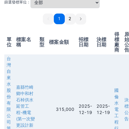
篩選發標單位：
1
1
2
得
單
標案名
類
招標
決標
標
標案金額
位
稱
型
日期
日期
廠
商
台
灣
自
來
水
嘉縣竹崎
股
國
鄉中和村
份
倫
石棹供水
決
有
水
延管工
2025-
2025-
標
限
315,000
電
程-機電
12-19
12-19
公
公
工
(第一次變
告
司
程
更設計新
第
行