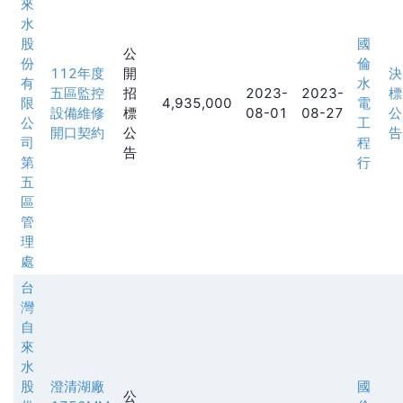
來
水
股
國
公
份
倫
112年度
開
決
有
水
五區監控
招
2023-
2023-
標
限
4,935,000
電
設備維修
標
08-01
08-27
公
公
工
開口契約
公
告
司
程
告
第
行
五
區
管
理
處
台
灣
自
來
水
股
澄清湖廠
國
公