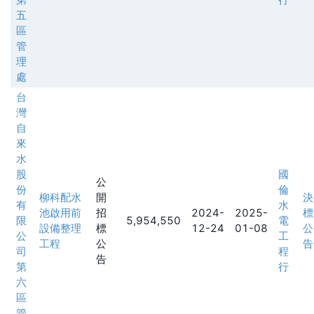
五
區
管
理
處
台
灣
自
來
水
股
國
公
份
倫
柳科配水
開
決
有
水
池啟用前
招
2024-
2025-
標
限
5,954,550
電
設備整理
標
12-24
01-08
公
公
工
工程
公
告
司
程
告
第
行
六
區
管