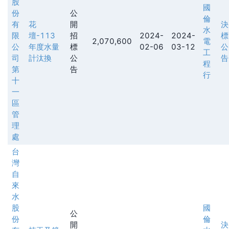
股
國
份
公
倫
有
花
開
決
水
限
壇-113
招
2024-
2024-
標
2,070,600
電
公
年度水量
標
02-06
03-12
公
工
司
計汰換
公
告
程
第
告
行
十
一
區
管
理
處
台
灣
自
來
水
股
國
公
份
倫
開
決