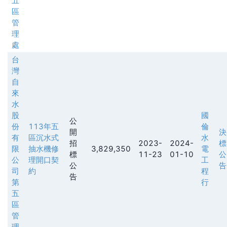
五
區
管
理
處
台
灣
自
來
水
股
國
公
份
113年五
倫
開
決
有
區沉水式
水
招
2023-
2024-
標
限
抽水機修
3,829,350
電
標
11-23
01-10
公
公
理開口契
工
公
告
司
約
程
告
第
行
五
區
管
理