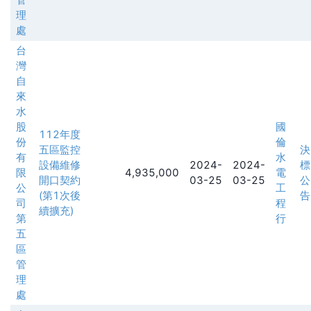
理
處
台
灣
自
來
水
股
國
112年度
份
倫
五區監控
決
有
水
設備維修
2024-
2024-
標
限
4,935,000
電
開口契約
03-25
03-25
公
公
工
(第1次後
告
司
程
續擴充)
第
行
五
區
管
理
處