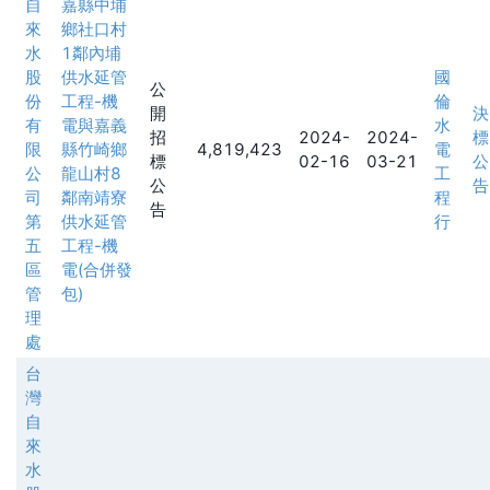
自
嘉縣中埔
來
鄉社口村
水
1鄰內埔
股
供水延管
國
公
份
工程-機
倫
開
決
有
電與嘉義
水
招
2024-
2024-
標
限
縣竹崎鄉
4,819,423
電
標
02-16
03-21
公
公
龍山村8
工
公
告
司
鄰南靖寮
程
告
第
供水延管
行
五
工程-機
區
電(合併發
管
包)
理
處
台
灣
自
來
水