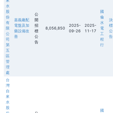
來
水
股
國
公
份
倫
嘉義廠配
開
決
有
水
電盤及加
招
2025-
2025-
標
限
8,056,850
電
藥設備改
標
09-26
11-17
公
公
工
善
公
告
司
程
告
第
行
五
區
管
理
處
台
灣
自
來
水
股
國