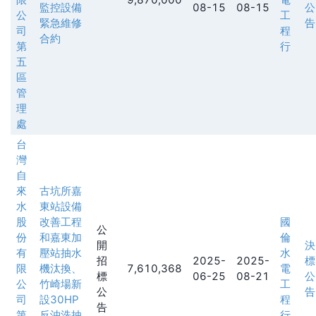
監控設備
08-15
08-15
公
公
工
緊急維修
告
司
程
合約
第
行
五
區
管
理
處
台
灣
自
來
古坑所嘉
水
東站設備
股
改善工程
國
公
份
和嘉東加
倫
開
決
有
壓站抽水
水
招
2025-
2025-
標
限
機汰換、
7,610,368
電
標
06-25
08-21
公
公
竹崎場新
工
公
告
司
設30HP
程
告
第
反沖洗抽
行