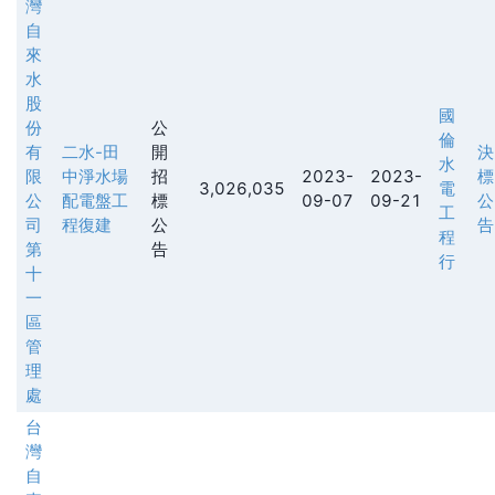
灣
自
來
水
股
國
份
公
倫
有
二水-田
開
決
水
限
中淨水場
招
2023-
2023-
標
3,026,035
電
公
配電盤工
標
09-07
09-21
公
工
司
程復建
公
告
程
第
告
行
十
一
區
管
理
處
台
灣
自