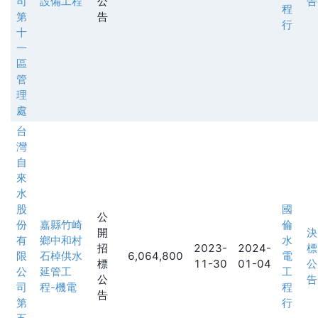
司
設備工程
公
告
程
第
告
行
十
一
區
管
理
處
台
灣
自
來
水
股
國
公
份
嘉縣竹崎
倫
開
決
有
鄉中和村
水
招
2023-
2024-
標
限
石棹供水
6,064,800
電
標
11-30
01-04
公
公
延管工
工
公
告
司
程-機電
程
告
第
行