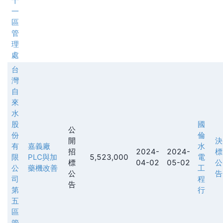
十
一
區
管
理
處
台
灣
自
來
水
股
國
公
份
倫
開
決
有
嘉義廠
水
招
2024-
2024-
標
限
PLC與加
5,523,000
電
標
04-02
05-02
公
公
藥機改善
工
公
告
司
程
告
第
行
五
區
管