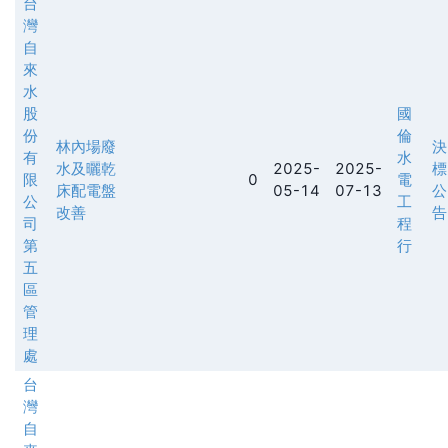
台
灣
自
來
水
股
國
份
倫
林內場廢
決
有
水
水及曬乾
2025-
2025-
標
限
0
電
床配電盤
05-14
07-13
公
公
工
改善
告
司
程
第
行
五
區
管
理
處
台
灣
自