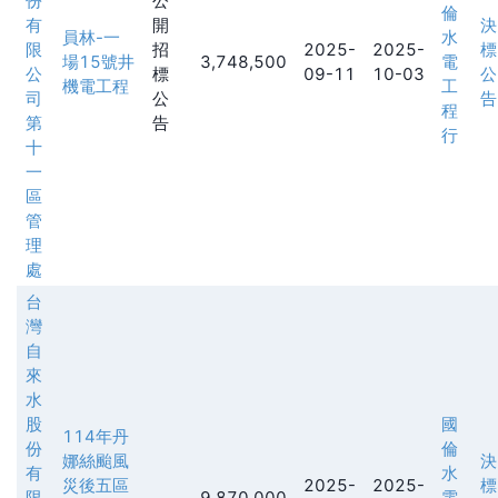
份
公
倫
有
開
決
員林-一
水
限
招
2025-
2025-
標
場15號井
3,748,500
電
公
標
09-11
10-03
公
機電工程
工
司
公
告
程
第
告
行
十
一
區
管
理
處
台
灣
自
來
水
股
國
114年丹
份
倫
娜絲颱風
決
有
水
災後五區
2025-
2025-
標
限
9,870,000
電