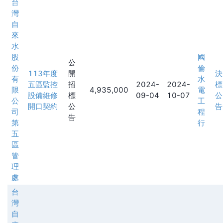
台
灣
自
來
水
股
國
公
份
倫
113年度
開
決
有
水
五區監控
招
2024-
2024-
標
限
4,935,000
電
設備維修
標
09-04
10-07
公
公
工
開口契約
公
告
司
程
告
第
行
五
區
管
理
處
台
灣
自