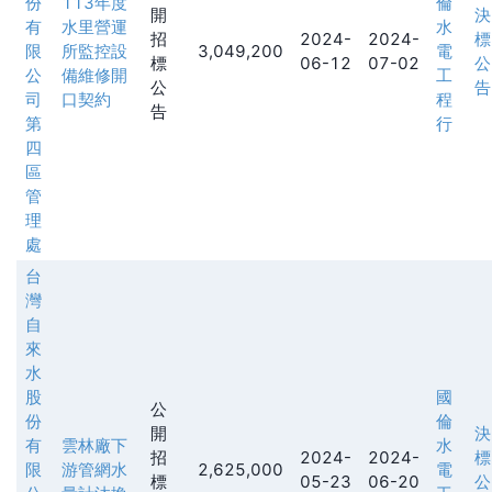
份
113年度
倫
開
決
有
水里營運
水
招
2024-
2024-
標
限
所監控設
3,049,200
電
標
06-12
07-02
公
公
備維修開
工
公
告
司
口契約
程
告
第
行
四
區
管
理
處
台
灣
自
來
水
股
國
公
份
倫
開
決
有
雲林廠下
水
招
2024-
2024-
標
限
游管網水
2,625,000
電
標
05-23
06-20
公