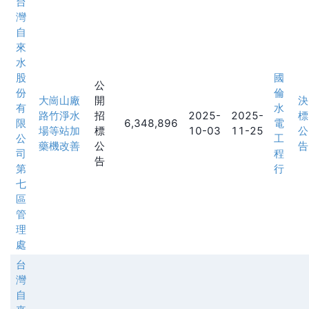
台
灣
自
來
水
股
國
公
份
倫
大崗山廠
開
決
有
水
路竹淨水
招
2025-
2025-
標
限
6,348,896
電
場等站加
標
10-03
11-25
公
公
工
藥機改善
公
告
司
程
告
第
行
七
區
管
理
處
台
灣
自