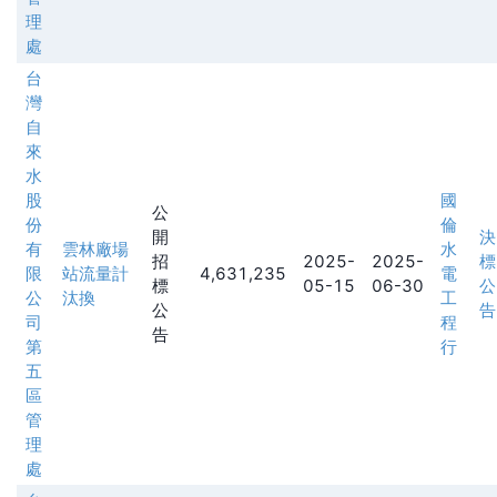
理
處
台
灣
自
來
水
股
國
公
份
倫
開
決
有
雲林廠場
水
招
2025-
2025-
標
限
站流量計
4,631,235
電
標
05-15
06-30
公
公
汰換
工
公
告
司
程
告
第
行
五
區
管
理
處