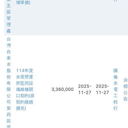
增單價)
五
區
管
理
處
台
灣
自
來
水
股
114年度
國
份
水里營運
倫
決
有
所監控設
水
2025-
2025-
標
限
備維修開
3,360,000
電
11-27
11-27
公
公
口契約(原
工
告
司
契約後續
程
第
擴充)
行
四
區
管