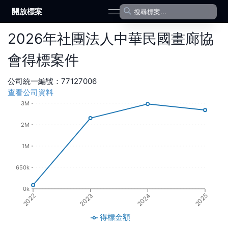
開放標案
open navigation menu
2026
年
社團法人中華民國畫廊協
會
得標案件
公司統一編號：
77127006
查看公司資料
3M
2M
1M
650k
0k
2024
2023
2022
2025
得標金額