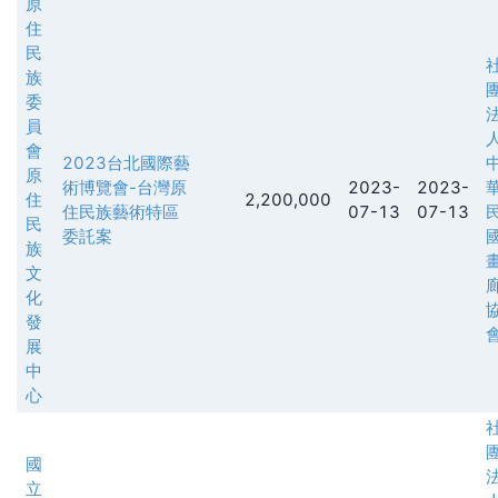
原
住
民
族
委
員
會
2023台北國際藝
原
術博覽會-台灣原
2023-
2023-
住
2,200,000
住民族藝術特區
07-13
07-13
民
委託案
族
文
化
發
展
中
心
國
立