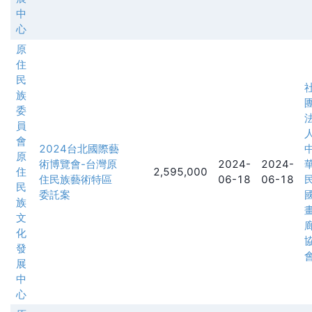
中
心
原
住
民
族
委
員
會
2024台北國際藝
原
術博覽會-台灣原
2024-
2024-
住
2,595,000
住民族藝術特區
06-18
06-18
民
委託案
族
文
化
發
展
中
心