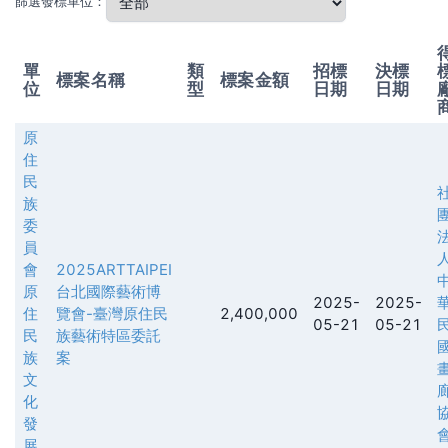
篩選發標單位：
單
類
招標
決標
標案名稱
標案金額
位
型
日期
日期
原
住
民
族
委
員
會
2025ARTTAIPEI
原
台北國際藝術博
2025-
2025-
住
覽會-臺灣原住民
2,400,000
05-21
05-21
民
族藝術特區委託
族
案
文
化
發
展