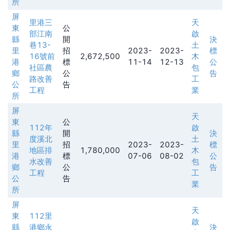
所
屏
里港三
天
東
公
部江南
啟
縣
開
決
巷13-
土
里
招
2023-
2023-
標
16號前
2,672,500
木
港
標
11-14
12-13
公
社區農
包
鄉
公
告
路改善
工
公
告
工程
業
所
屏
天
東
公
112年
啟
縣
開
決
度溪北
土
里
招
2023-
2023-
標
地區排
1,780,000
木
港
標
07-06
08-02
公
水改善
包
鄉
公
告
工程
工
公
告
業
所
屏
天
東
112里
啟
縣
港鄉永
決