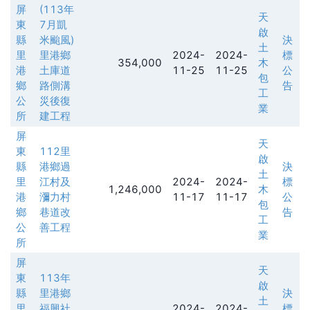
屏
(113年
天
東
7月凱
啟
縣
米颱風)
決
土
里
里港鄉
2024-
2024-
標
354,000
木
港
土庫道
11-25
11-25
公
包
鄉
路側溝
告
工
公
災後復
業
所
建工程
屏
天
東
112里
啟
縣
港鄉過
決
土
里
江村及
2024-
2024-
標
1,246,000
木
港
瀰力村
11-17
11-17
公
包
鄉
巷道改
告
工
公
善工程
業
所
屏
天
東
113年
啟
縣
里港鄉
決
土
里
福興社
2024-
2024-
標