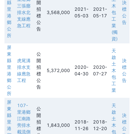
縣
開
決
三張廍
木
里
招
2021-
2021-
標
排水北
3,568,000
包
港
標
05-03
05-17
公
支線應
工
鄉
公
告
急工程
業
公
告
(獨
所
資)
屏
天
東
公
啟
縣
虎尾溝
開
決
土
里
排水支
招
2020-
2020-
標
5,372,000
木
港
線應急
標
04-30
07-27
公
包
鄉
工程
公
告
工
公
告
業
所
屏
107-
天
東
公
里港鄉
啟
縣
開
決
江南路
土
里
招
2018-
2018-
標
旁排水
1,843,000
木
港
標
11-26
12-20
公
截流側
包