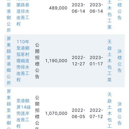
土
里
樂路巷
2023-
2023-
標
489,000
木
港
道排水
06-14
06-14
公
包
鄉
改善工
告
工
公
程
業
所
屏
110年
天
東
公
里港鄉
啟
縣
開
決
茄苳村
土
里
招
2022-
2023-
標
廢鐵道
1,190,000
木
港
標
12-27
01-17
公
旁排水
包
鄉
公
告
改善工
工
公
告
程
業
所
屏
天
東
公
里港鄉
啟
縣
開
決
屏14線
土
里
招
2022-
2022-
標
旁護岸
1,070,000
木
港
標
06-05
07-12
公
改善工
包
鄉
公
告
程
工