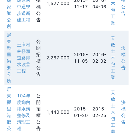
瑪
瑪家國
招
2015-
2016-
標
1,527,000
木
家
中通學
標
12-17
04-06
公
包
鄉
步道新
公
告
工
公
建工程
告
業
所
屏
天
東
公
土庫村
啟
縣
開
決
林仔頭
土
里
招
2015-
2016-
標
道路排
2,267,000
木
港
標
11-05
02-02
公
水改善
包
鄉
公
告
工程
工
公
告
業
所
屏
天
東
104年
公
啟
縣
度鄉內
開
決
土
里
排水溝
招
2015-
2015-
標
1,440,000
木
港
整修及
標
01-20
02-25
公
包
鄉
清理工
公
告
工
公
程
告
業