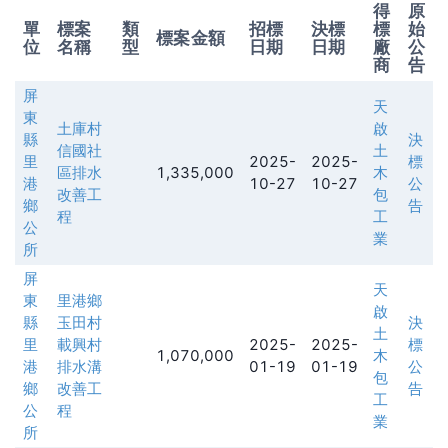
得
原
單
標案
類
招標
決標
標
始
標案金額
位
名稱
型
日期
日期
廠
公
商
告
屏
天
東
土庫村
啟
縣
決
信國社
土
里
2025-
2025-
標
區排水
1,335,000
木
港
10-27
10-27
公
改善工
包
鄉
告
程
工
公
業
所
屏
天
東
里港鄉
啟
縣
玉田村
決
土
里
載興村
2025-
2025-
標
1,070,000
木
港
排水溝
01-19
01-19
公
包
鄉
改善工
告
工
公
程
業
所