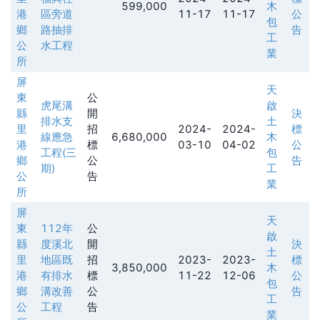
599,000
木
港
區旁道
11-17
11-17
公
包
鄉
路抽排
告
工
公
水工程
業
所
屏
天
東
公
虎尾溝
啟
縣
開
決
排水支
土
里
招
2024-
2024-
標
線應急
6,680,000
木
港
標
03-10
04-02
公
工程(三
包
鄉
公
告
期)
工
公
告
業
所
屏
天
東
112年
公
啟
縣
度溪北
開
決
土
里
地區既
招
2023-
2023-
標
3,850,000
木
港
有排水
標
11-22
12-06
公
包
鄉
溝改善
公
告
工
公
工程
告
業