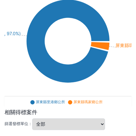
 97.0%)
屏東縣瑪家鄉
屏東縣里港鄉公所
屏東縣瑪家鄉公所
相關得標案件
篩選發標單位：