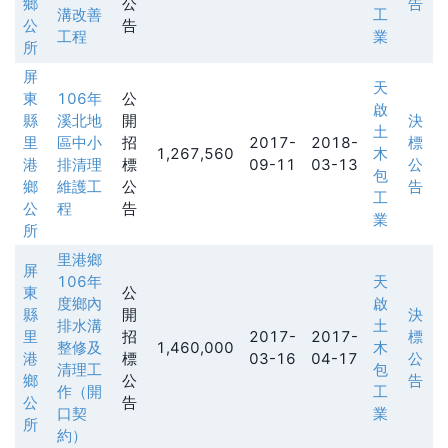
鄉
公
告
溝改善
工
公
告
工程
業
所
屏
天
東
106年
公
啟
縣
溪北地
開
決
土
里
區中小
招
2017-
2018-
標
1,267,560
木
港
排清理
標
09-11
03-13
公
包
鄉
維護工
公
告
工
公
程
告
業
所
里港鄉
屏
106年
天
東
公
度鄉內
啟
縣
開
決
排水溝
土
里
招
2017-
2017-
標
整修及
1,460,000
木
港
標
03-16
04-17
公
清理工
包
鄉
公
告
作（開
工
公
告
口契
業
所
約）