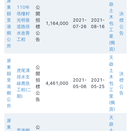
屏
啟
東
110年
公
土
縣
塔樓村
開
決
木
里
光明巷
招
2021-
2021-
標
1,164,000
包
港
道路排
標
07-26
08-16
公
工
鄉
水改善
公
告
業
公
工程
告
(獨
所
資)
天
屏
啟
東
公
虎尾溝
土
縣
開
決
排水支
木
里
招
2021-
2021-
標
線應急
4,461,000
包
港
標
05-06
05-25
公
工程(二
工
鄉
公
告
期)
業
公
告
(獨
所
資)
天
屏
啟
東
公
里港鄉
土