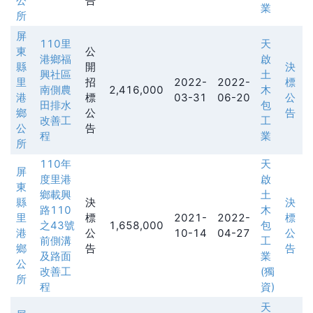
公
告
業
所
屏
110里
天
東
公
港鄉福
啟
縣
開
決
興社區
土
里
招
2022-
2022-
標
南側農
2,416,000
木
港
標
03-31
06-20
公
田排水
包
鄉
公
告
改善工
工
公
告
程
業
所
110年
天
屏
度里港
啟
東
鄉載興
土
縣
決
決
路110
木
里
標
2021-
2022-
標
之43號
1,658,000
包
港
公
10-14
04-27
公
前側溝
工
鄉
告
告
及路面
業
公
改善工
(獨
所
程
資)
天