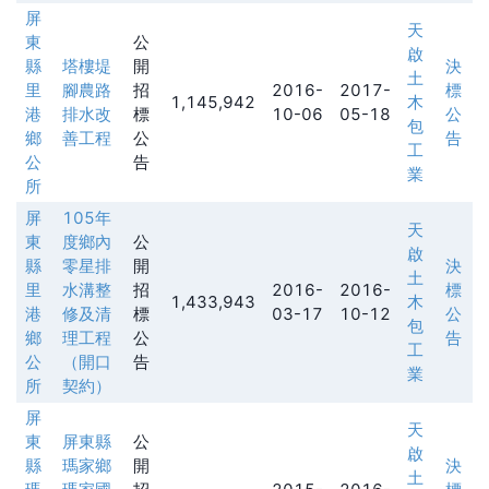
屏
天
東
公
啟
縣
塔樓堤
開
決
土
里
腳農路
招
2016-
2017-
標
1,145,942
木
港
排水改
標
10-06
05-18
公
包
鄉
善工程
公
告
工
公
告
業
所
屏
105年
天
東
度鄉內
公
啟
縣
零星排
開
決
土
里
水溝整
招
2016-
2016-
標
1,433,943
木
港
修及清
標
03-17
10-12
公
包
鄉
理工程
公
告
工
公
（開口
告
業
所
契約）
屏
天
東
屏東縣
公
啟
縣
瑪家鄉
開
決
土