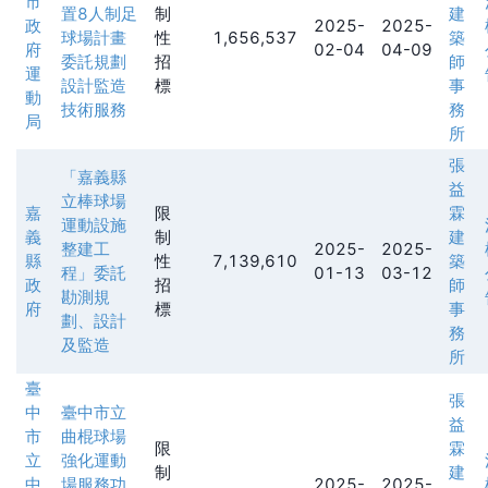
市
置8人制足
制
建
政
2025-
2025-
球場計畫
性
1,656,537
築
府
02-04
04-09
委託規劃
招
師
運
設計監造
標
事
動
技術服務
務
局
所
張
「嘉義縣
益
立棒球場
嘉
限
霖
運動設施
義
制
建
整建工
2025-
2025-
縣
性
7,139,610
築
程」委託
01-13
03-12
政
招
師
勘測規
府
標
事
劃、設計
務
及監造
所
臺
張
中
臺中市立
益
市
曲棍球場
限
霖
立
強化運動
制
建
中
場服務功
2025-
2025-