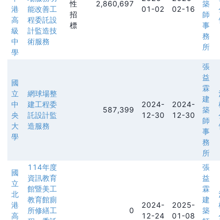
性
2,860,697
築
港
能改善工
01-02
02-16
招
師
高
程委託設
標
事
級
計監造技
務
中
術服務
所
學
張
益
國
霖
立
網球場整
建
中
建工程委
2024-
2024-
587,399
築
央
託設計監
12-30
12-30
師
大
造服務
事
學
務
所
114年度
張
國
資訊教育
益
立
館暨美工
霖
北
教育館廁
建
港
2024-
2025-
所修繕工
0
築
高
12-24
01-08