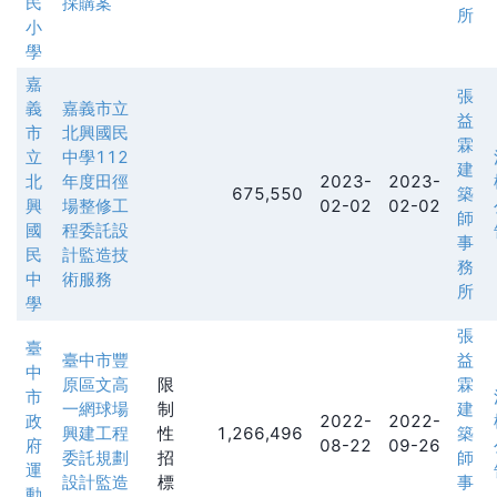
民
採購案
所
小
學
嘉
張
義
嘉義市立
益
市
北興國民
霖
立
中學112
建
北
年度田徑
2023-
2023-
675,550
築
興
場整修工
02-02
02-02
師
國
程委託設
事
民
計監造技
務
中
術服務
所
學
張
臺
臺中市豐
益
中
原區文高
限
霖
市
一網球場
制
建
政
2022-
2022-
興建工程
性
1,266,496
築
府
08-22
09-26
委託規劃
招
師
運
設計監造
標
事
動