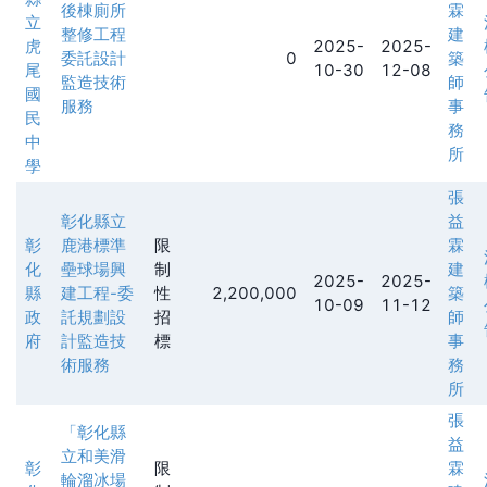
後棟廁所
霖
立
整修工程
建
虎
2025-
2025-
委託設計
0
築
尾
10-30
12-08
監造技術
師
國
服務
事
民
務
中
所
學
張
彰化縣立
益
彰
鹿港標準
限
霖
化
壘球場興
制
建
2025-
2025-
縣
建工程-委
性
2,200,000
築
10-09
11-12
政
託規劃設
招
師
府
計監造技
標
事
術服務
務
所
張
「彰化縣
益
立和美滑
彰
限
霖
輪溜冰場