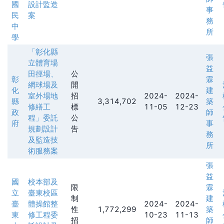
國
設計監造
事
民
案
務
中
所
學
「彰化縣
張
立體育場
益
田徑場、
公
彰
霖
網球場及
開
化
建
室外場地
招
2024-
2024-
縣
3,314,702
築
修繕工
標
11-05
12-23
政
師
程」委託
公
府
事
規劃設計
告
務
及監造技
所
術服務案
張
益
國
校本部及
限
霖
立
臺東校區
制
建
臺
體操館整
2024-
2024-
性
1,772,299
築
東
修工程委
10-23
11-13
招
師