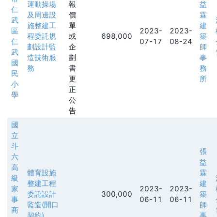
運動操場
報
益
仁
及周邊設
價
霖
武
施整建工
單
建
區
2023-
2023-
程委託規
或
698,000
築
仁
07-17
08-24
劃設計監
企
師
武
造技術服
劃
事
國
務
書
務
民
更
所
小
正
學
公
告
國
立
斗
張
六
益
高
體育設施
霖
級
整建工程
建
家
2023-
2023-
委託設計
300,000
築
事
06-11
06-11
監造(開口
師
商
契約)
事