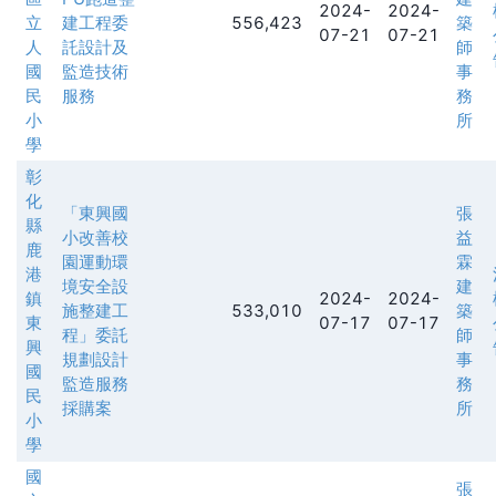
2024-
2024-
立
建工程委
556,423
築
07-21
07-21
人
託設計及
師
國
監造技術
事
民
服務
務
小
所
學
彰
化
「東興國
張
縣
小改善校
益
鹿
園運動環
霖
港
境安全設
建
鎮
2024-
2024-
施整建工
533,010
築
東
07-17
07-17
程」委託
師
興
規劃設計
事
國
監造服務
務
民
採購案
所
小
學
國
張