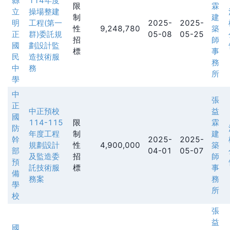
縣
114年度
限
霖
立
操場整建
制
建
明
工程(第一
2025-
2025-
性
9,248,780
築
正
群)委託規
05-08
05-25
招
師
國
劃設計監
標
事
民
造技術服
務
中
務
所
學
中
張
正
中正預校
益
國
114-115
限
霖
防
年度工程
制
建
幹
2025-
2025-
規劃設計
性
4,900,000
築
部
04-01
05-07
及監造委
招
師
預
託技術服
標
事
備
務案
務
學
所
校
張
益
國