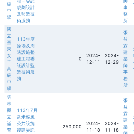
程－委託
師
級
規劃設計
事
中
及監造技
務
學
術服務
所
國
張
立
113年度
益
臺
操場及周
霖
東
邊設施整
建
女
2024-
2024-
建工程委
0
築
子
12-11
12-29
託設計監
師
高
造技術服
事
級
務
務
中
所
學
雲
張
林
益
縣
113年7月
霖
立
凱米颱風
建
崙
公共設施
2024-
2024-
250,000
築
背
復建委託
11-18
11-18
師