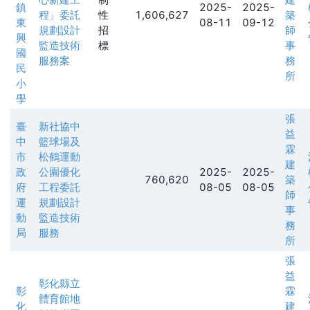
鎮
2025-
2025-
程」委託
性
1,606,627
築
東
08-11
09-12
規劃設計
招
師
興
監造技術
標
事
國
服務案
務
民
所
小
學
張
臺
新社協中
益
中
籃球場及
霖
市
松鶴運動
建
政
公園優化
2025-
2025-
760,620
築
府
工程委託
08-05
08-05
師
運
規劃設計
事
動
監造技術
務
局
服務
所
張
益
彰化縣立
彰
霖
體育館地
化
建