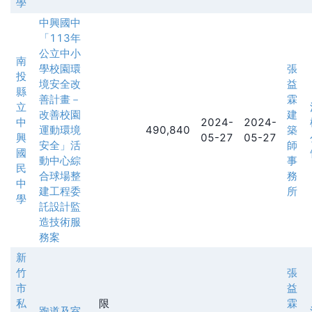
學
中興國中
「113年
公立中小
南
學校園環
張
投
境安全改
益
縣
善計畫－
霖
立
改善校園
建
中
2024-
2024-
運動環境
490,840
築
興
05-27
05-27
安全」活
師
國
動中心綜
事
民
合球場整
務
中
建工程委
所
學
託設計監
造技術服
務案
新
竹
張
市
益
私
限
霖
跑道及室