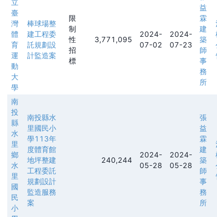
立
益
臺
限
霖
灣
棒球場整
制
建
體
建工程委
2024-
2024-
性
3,771,095
築
育
託規劃設
07-02
07-23
招
師
運
計監造案
標
事
動
務
大
所
學
南
投
南投縣水
張
縣
里國民小
益
水
學113年
霖
里
度體育館
建
鄉
2024-
2024-
地坪整建
240,244
築
水
05-28
05-28
工程委託
師
里
規劃設計
事
國
監造服務
務
民
案
所
小