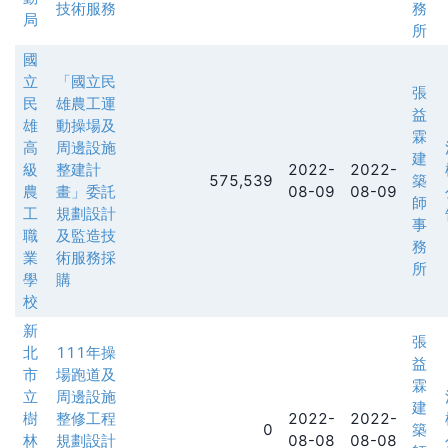
技術服務
務
局
所
國
立
「國立民
張
民
雄農工運
益
雄
動操場及
霖
高
周邊設施
建
級
整建計
2022-
2022-
575,539
築
農
畫」委託
08-09
08-09
師
工
規劃設計
事
職
及監造技
務
業
術服務採
所
學
購
校
新
張
北
111年操
益
市
場跑道及
霖
立
周邊設施
建
樹
整修工程
2022-
2022-
0
築
林
規劃設計
08-08
08-08