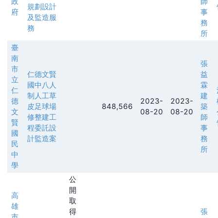
政
師
規劃設計
府
事
及監造服
務
務
所
臺
南
張
市
仁德文賢
益
立
國中八人
霖
仁
制人工草
建
德
2023-
2023-
皮足球場
848,566
築
文
08-20
08-20
修整建工
師
賢
程委託設
事
國
計監造案
務
民
所
中
學
公
開
高
取
雄
得
張
市