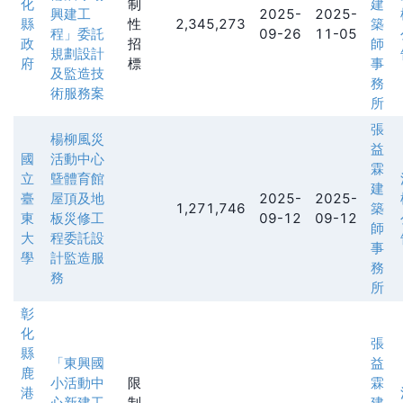
化
制
建
興建工
2025-
2025-
縣
性
2,345,273
築
程」委託
09-26
11-05
政
招
師
規劃設計
府
標
事
及監造技
務
術服務案
所
張
楊柳風災
益
國
活動中心
霖
立
曁體育館
建
臺
屋頂及地
2025-
2025-
1,271,746
築
東
板災修工
09-12
09-12
師
大
程委託設
事
學
計監造服
務
務
所
彰
化
張
縣
「東興國
益
鹿
小活動中
限
霖
港
心新建工
制
建