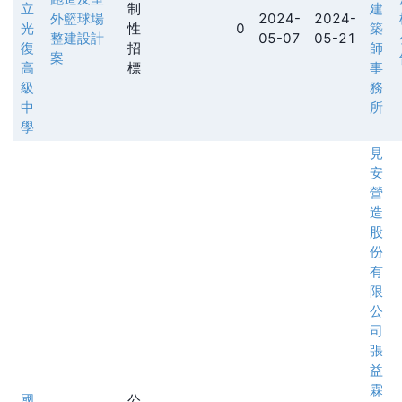
立
制
建
外籃球場
2024-
2024-
光
性
0
築
整建設計
05-07
05-21
復
招
師
案
高
標
事
級
務
中
所
學
見
安
營
造
股
份
有
限
公
司
張
益
霖
國
公