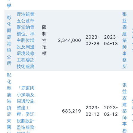
學
鹿港鎮第
張
彰
五公墓華
益
化
嚴堂納骨
限
霖
縣
櫃位、神
制
建
鹿
2023-
2023-
主牌位增
性
2,344,000
築
港
02-28
04-13
設及周邊
招
師
鎮
環境裝修
標
事
公
工程委託
務
所
技術服務
所
彰
化
張
縣
「鹿東國
益
鹿
小操場及
霖
港
周邊設施
建
鎮
整建工
2023-
2023-
683,219
築
鹿
程」委託
02-12
02-12
師
東
規劃設計
事
國
監造服務
務