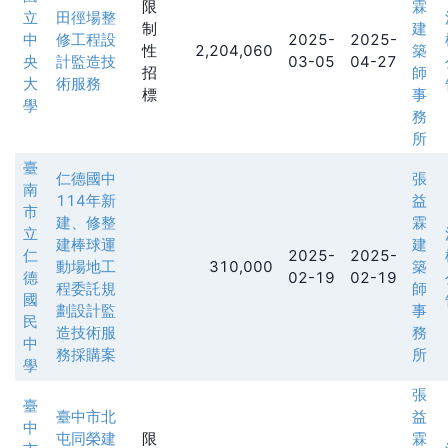
限
霖
立
田徑場整
制
建
中
修工程設
2025-
2025-
性
2,204,060
築
央
計監造技
03-05
04-27
招
師
大
術服務
標
事
學
務
所
臺
仁德國中
張
南
114年新
益
市
建、修整
霖
立
建棒球運
建
仁
2025-
2025-
動場地工
310,000
築
德
02-19
02-19
程委託規
師
國
劃設計監
事
民
造技術服
務
中
務採購案
所
學
張
臺
臺中市北
益
中
屯同榮建
限
霖