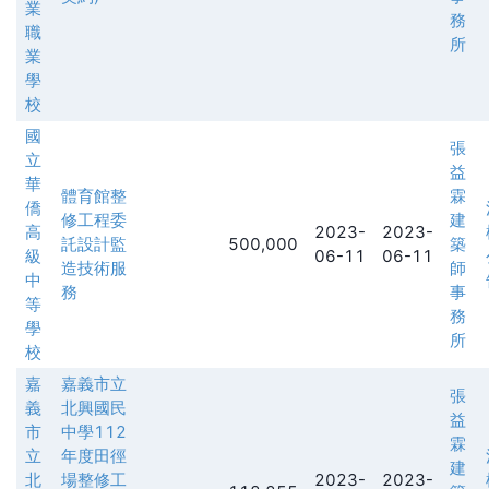
業
務
職
所
業
學
校
國
張
立
益
華
體育館整
霖
僑
修工程委
建
高
2023-
2023-
託設計監
500,000
築
級
06-11
06-11
造技術服
師
中
務
事
等
務
學
所
校
嘉
嘉義市立
張
義
北興國民
益
市
中學112
霖
立
年度田徑
建
北
場整修工
2023-
2023-