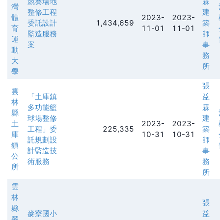
競賽場地
霖
灣
整修工程
建
體
2023-
2023-
委託設計
1,434,659
築
育
11-01
11-01
監造服務
師
運
案
事
動
務
大
所
學
張
雲
「土庫鎮
益
林
多功能籃
霖
縣
球場整修
建
土
2023-
2023-
工程」委
225,335
築
庫
10-31
10-31
託規劃設
師
鎮
計監造技
事
公
術服務
務
所
所
雲
林
張
縣
麥寮國小
益
麥