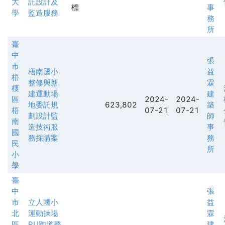
大
託設計及
標
事
學
監造服務
務
所
臺
中
張
市
梧南國小
益
梧
整修與新
霖
棲
建運動場
建
區
2024-
2024-
地委託規
623,802
築
梧
07-21
07-21
劃設計監
師
南
造技術服
事
國
務採購案
務
民
所
小
學
臺
中
張
市
立人國小
益
北
運動操場
霖
區
PU跑道整
建