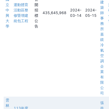
建
立
運動體育
開
築
中
活動區整
招
2024-
2024-
435,645,968
師
興
修暨增建
標
03-14
05-15
事
大
統包工程
公
務
學
告
所
嘉
鎂
冷
氣
空
調
企
業
有
限
公
司
雲
張
林
113年度
益