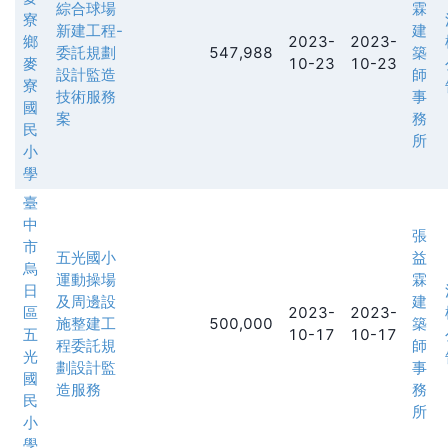
綜合球場
霖
寮
新建工程-
建
鄉
2023-
2023-
委託規劃
547,988
築
麥
10-23
10-23
設計監造
師
寮
技術服務
事
國
案
務
民
所
小
學
臺
中
張
市
五光國小
益
烏
運動操場
霖
日
及周邊設
建
區
2023-
2023-
施整建工
500,000
築
五
10-17
10-17
程委託規
師
光
劃設計監
事
國
造服務
務
民
所
小
學