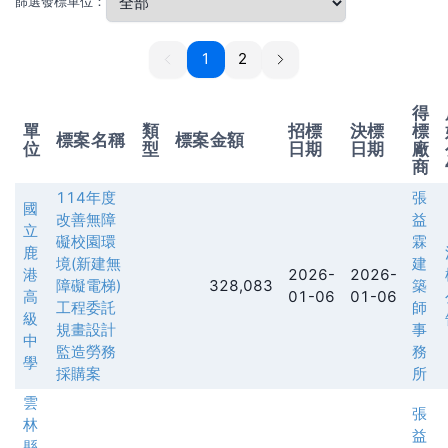
篩選發標單位：
1
1
2
得
單
類
招標
決標
標
標案名稱
標案金額
位
型
日期
日期
廠
商
114年度
張
國
改善無障
益
立
礙校園環
霖
鹿
境(新建無
建
港
2026-
2026-
障礙電梯)
328,083
築
高
01-06
01-06
工程委託
師
級
規畫設計
事
中
監造勞務
務
學
採購案
所
雲
張
林
益
縣