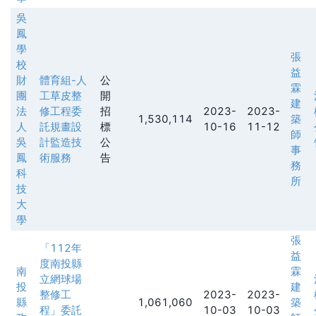
吳
鳳
學
張
校
益
財
體育組-人
公
霖
團
工草皮整
開
建
法
修工程委
招
2023-
2023-
1,530,114
築
人
託規畫設
標
10-16
11-12
師
吳
計監造技
公
事
鳳
術服務
告
務
科
所
技
大
學
張
「112年
益
度南投縣
南
霖
立網球場
投
建
整修工
2023-
2023-
縣
1,061,060
築
程」委託
10-03
10-03