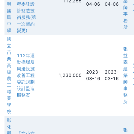
112,255
築
興
程委託設
04-06
04-06
師
國
計監造技
事
民
術服務(第
務
中
一次契約
所
學
變更)
國
立
張
苗
112年運
益
栗
動操場及
霖
高
周邊設施
建
級
2023-
2023-
改善工程
1,230,000
築
農
03-16
03-16
委託規劃
師
工
設計監造
事
職
服務案
務
業
所
學
校
彰
化
張
縣
「文小六