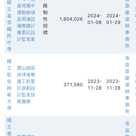
縣
崙背國中
限
霖
立
運動操場
制
建
崙
2024-
2024-
及周邊設
性
1,604,026
築
背
01-08
01-29
施整建計
招
師
國
畫委託設
標
事
民
計監造案
務
中
所
學
張
國
益
立
寶山校區
霖
彰
排球場整
建
化
建工程委
2023-
2023-
371,580
築
師
託規劃設
11-28
11-28
師
範
計監造技
事
大
術服務
務
學
所
國
張
立
益
臺