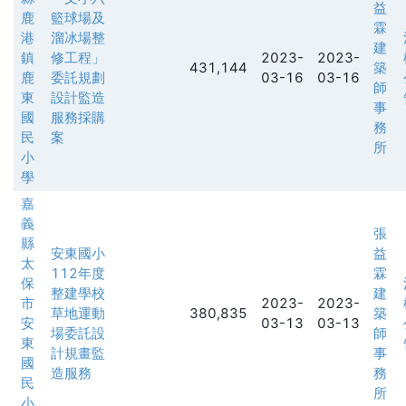
益
鹿
籃球場及
霖
港
溜冰場整
建
鎮
修工程」
2023-
2023-
431,144
築
鹿
委託規劃
03-16
03-16
師
東
設計監造
事
國
服務採購
務
民
案
所
小
學
嘉
義
張
縣
安東國小
益
太
112年度
霖
保
整建學校
建
市
2023-
2023-
草地運動
380,835
築
安
03-13
03-13
場委託設
師
東
計規畫監
事
國
造服務
務
民
所
小