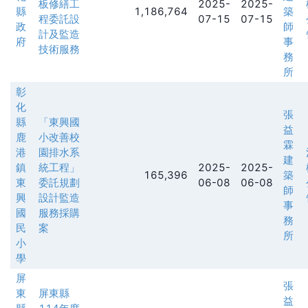
板修繕工
2025-
2025-
縣
1,186,764
築
程委託設
07-15
07-15
政
師
計及監造
府
事
技術服務
務
所
彰
化
張
縣
「東興國
益
鹿
小改善校
霖
港
園排水系
建
鎮
統工程」
2025-
2025-
165,396
築
東
委託規劃
06-08
06-08
師
興
設計監造
事
國
服務採購
務
民
案
所
小
學
屏
張
東
屏東縣
益