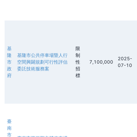
基
限
隆
基隆市公共停車場暨人行
制
2025-
市
空間興闢規劃可行性評估
性
7,100,000
07-10
政
委託技術服務案
招
府
標
臺
南
市