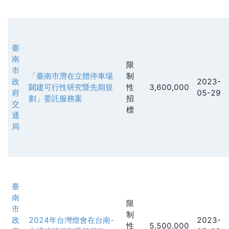
臺
南
限
市
「臺南市潛在立體停車場
制
政
2023-
闢建可行性研究暨先期規
性
3,600,000
府
05-29
劃」委託服務案
招
交
標
通
局
臺
南
限
市
制
政
2024年台灣燈會在台南-
2023-
性
5,500,000