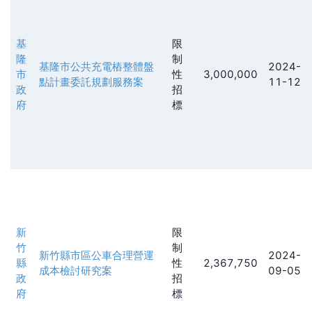
基
限
隆
制
基隆市公共充電樁整體盤
2024-
市
性
3,000,000
點計畫委託規劃服務案
11-12
政
招
府
標
新
限
竹
制
新竹縣市區公車合理營運
2024-
縣
性
2,367,750
成本檢討研究案
09-05
政
招
府
標