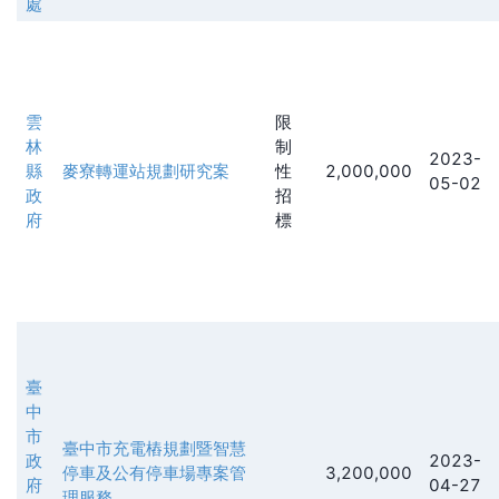
處
雲
限
林
制
2023-
縣
麥寮轉運站規劃研究案
性
2,000,000
05-02
政
招
府
標
臺
中
市
臺中市充電樁規劃暨智慧
政
2023-
停車及公有停車場專案管
3,200,000
府
04-27
理服務