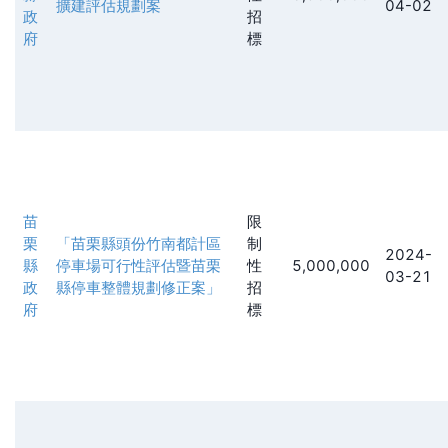
擴建評估規劃案
04-02
政
招
府
標
苗
限
栗
「苗栗縣頭份竹南都計區
制
2024-
縣
停車場可行性評估暨苗栗
性
5,000,000
03-21
政
縣停車整體規劃修正案」
招
府
標