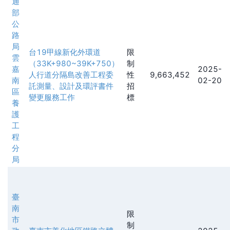
通
部
公
路
局
台19甲線新化外環道
限
雲
（33K+980~39K+750）
制
嘉
2025-
人行道分隔島改善工程委
性
9,663,452
南
02-20
託測量、設計及環評書件
招
區
變更服務工作
標
養
護
工
程
分
局
臺
南
限
市
制