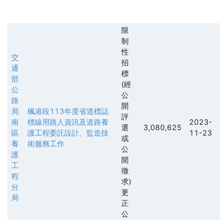
限
制
性
交
招
通
標
部
(經
公
公
路
開
局
楓港段113年度省道標誌
評
南
標線用路人資訊及道路養
2023-
選
3,080,625
區
護工程委託設計、監造技
11-23
或
養
術服務工作
公
護
開
工
徵
程
求)
分
更
局
正
公