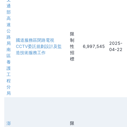
通
部
高
速
公
限
路
國道服務區閉路電視
制
局
2025-
CCTV委託規劃設計及監
性
6,997,545
南
04-22
造技術服務工作
招
區
標
養
護
工
程
分
局
澎
限