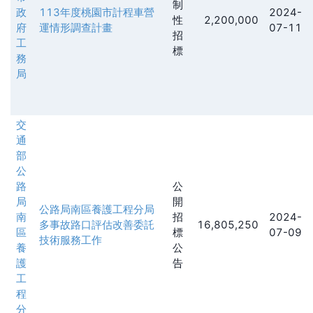
制
政
113年度桃園市計程車營
2024-
性
2,200,000
府
運情形調查計畫
07-11
招
工
標
務
局
交
通
部
公
路
公
局
開
公路局南區養護工程分局
南
招
2024-
多事故路口評估改善委託
16,805,250
區
標
07-09
技術服務工作
養
公
護
告
工
程
分