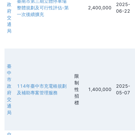
臺南市第三期⽴體停⾞場
政
2025-
整體規劃及可⾏性評估-第
2,400,000
府
06-22
一次後續擴充
交
通
局
臺
中
限
市
制
政
114年臺中市充電樁規劃
2025-
性
1,400,000
府
及補助專案管理服務
05-07
招
交
標
通
局
交