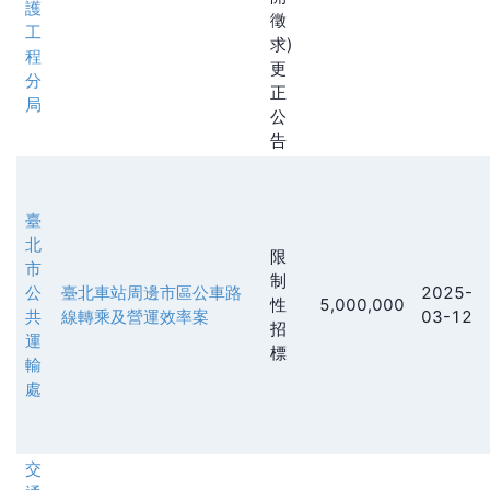
護
徵
工
求)
程
更
分
正
局
公
告
臺
北
限
市
制
公
臺北車站周邊市區公車路
2025-
性
5,000,000
共
線轉乘及營運效率案
03-12
招
運
標
輸
處
交