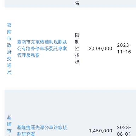
告
臺
南
限
市
臺南市充電樁補助規劃及
制
政
2023-
公有路外停車場委託專案
性
2,500,000
府
11-16
管理服務案
招
交
標
通
局
基
隆
基隆捷運先導公車路線規
2023-
市
1,450,000
劃研究案
08-01