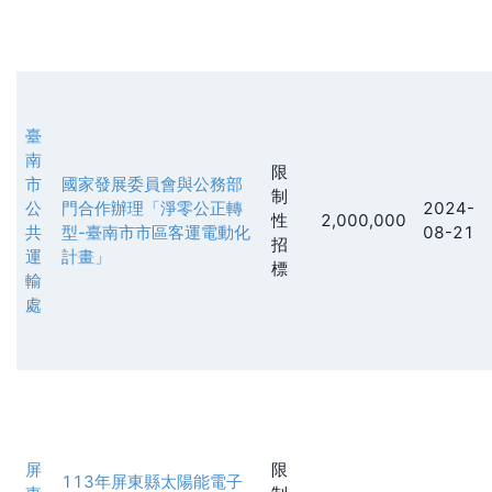
臺
南
限
市
國家發展委員會與公務部
制
公
門合作辦理「淨零公正轉
2024-
性
2,000,000
共
型-臺南市市區客運電動化
08-21
招
運
計畫」
標
輸
處
屏
限
113年屏東縣太陽能電子