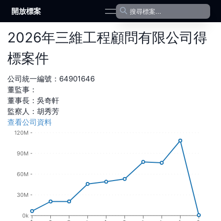
開放標案
open navigation menu
2026
年
三維工程顧問有限公司
得
標案件
公司統一編號：
64901646
董監事：
董事長
：
吳奇軒
監察人
：
胡秀芳
查看公司資料
120M
90M
60M
30M
0k