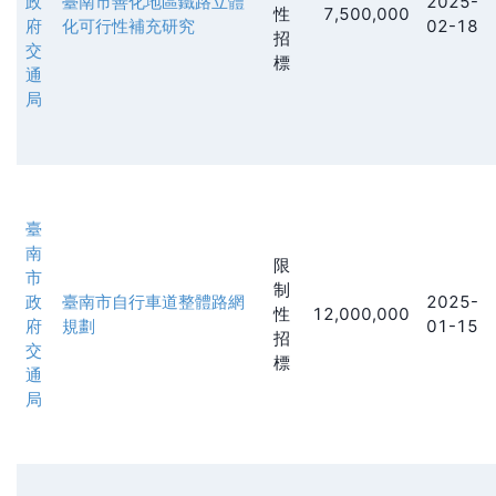
政
臺南市善化地區鐵路立體
2025-
性
7,500,000
府
化可行性補充研究
02-18
招
交
標
通
局
臺
南
限
市
制
政
臺南市自行車道整體路網
2025-
性
12,000,000
府
規劃
01-15
招
交
標
通
局