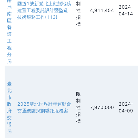
路
國道1號新營北上動態地磅
制
局
2024-
建置工程委託設計暨監造
性
4,911,454
南
04-14
技術服務工作(113)
招
區
標
養
護
工
程
分
局
臺
北
限
市
制
政
2025雙北世界壯年運動會
2024-
性
7,970,000
府
交通總體規劃委託服務案
04-09
招
交
標
通
局