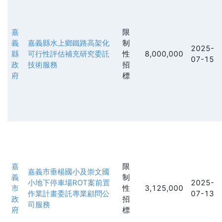
嘉
限
義
嘉義縣水上鄉鐵路高架化
制
2025-
縣
可行性評估補充研究委託
性
8,000,000
07-15
政
技術服務
招
府
標
嘉
限
嘉義市垂楊國小及崇文國
義
制
小地下停車場ROT案前置
2025-
市
性
3,125,000
作業計畫委託專業顧問公
07-13
政
招
司服務
府
標