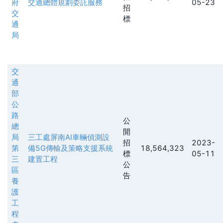
府
交通總體規劃委託服務
05-23
招
交
標
通
局
交
通
部
公
路
公
總
開
局
三工處屏南AI車輛偵測設
招
2023-
第
備5G傳輸及策略支援系統
18,564,323
標
05-11
三
建置工程
公
區
告
養
護
工
程