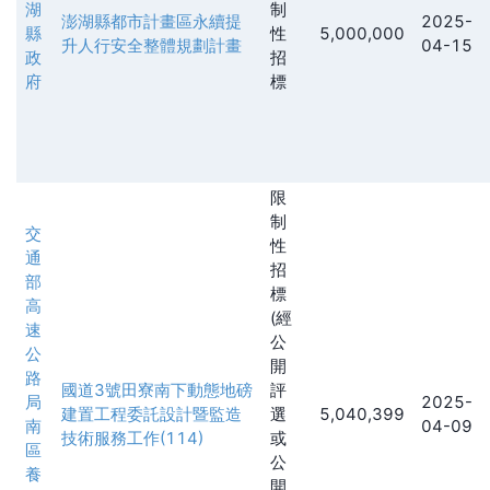
湖
制
澎湖縣都市計畫區永續提
2025-
縣
性
5,000,000
升人行安全整體規劃計畫
04-15
政
招
府
標
限
制
交
性
通
招
部
標
高
(經
速
公
公
開
路
國道3號田寮南下動態地磅
評
局
2025-
建置工程委託設計暨監造
選
5,040,399
南
04-09
技術服務工作(114)
或
區
公
養
開