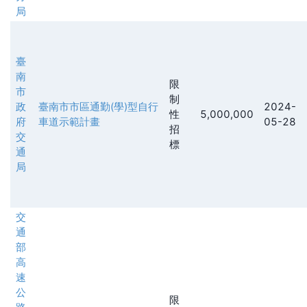
局
臺
南
限
市
制
政
臺南市市區通勤(學)型自行
2024-
性
5,000,000
府
車道示範計畫
05-28
招
交
標
通
局
交
通
部
高
速
公
限