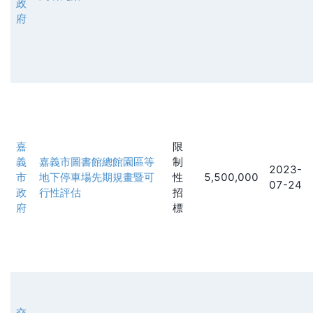
政
府
嘉
限
義
嘉義市圖書館總館園區等
制
2023-
市
地下停車場先期規畫暨可
性
5,500,000
07-24
政
行性評估
招
府
標
交