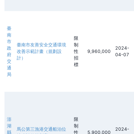
臺
南
限
市
臺南市友善安全交通環境
制
政
2024-
改善示範計畫（規劃設
性
9,960,000
府
04-07
計）
招
交
標
通
局
澎
限
湖
制
馬公第三漁港交通船泊位
2024-
縣
性
5,900,000