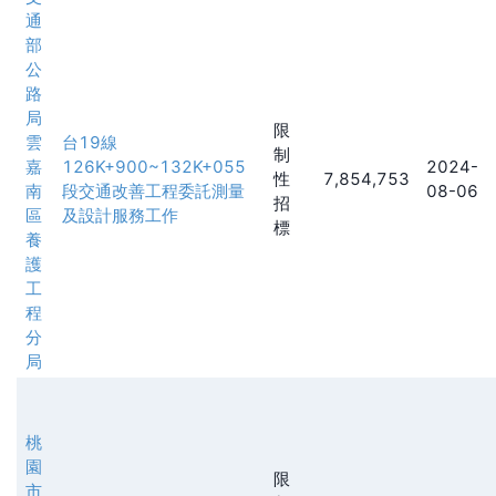
通
部
公
路
局
限
雲
台19線
制
嘉
126K+900~132K+055
2024-
性
7,854,753
南
段交通改善工程委託測量
08-06
招
區
及設計服務工作
標
養
護
工
程
分
局
桃
園
限
市