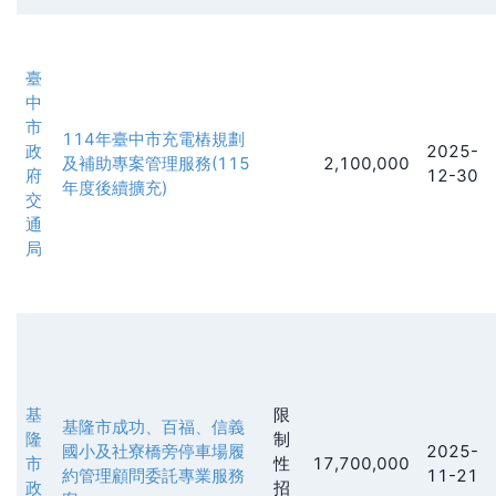
臺
中
市
114年臺中市充電樁規劃
政
2025-
及補助專案管理服務(115
2,100,000
府
12-30
年度後續擴充)
交
通
局
基
限
基隆市成功、百福、信義
隆
制
國小及社寮橋旁停車場履
2025-
市
性
17,700,000
約管理顧問委託專業服務
11-21
政
招