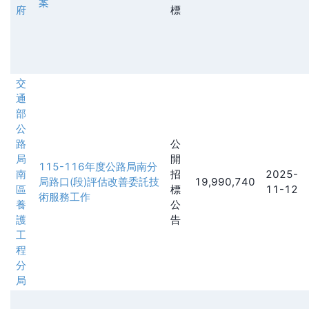
案
府
標
交
通
部
公
路
公
局
開
115-116年度公路局南分
南
招
2025-
局路口(段)評估改善委託技
19,990,740
區
標
11-12
術服務工作
養
公
護
告
工
程
分
局