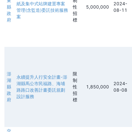
東
制
紙及集中式站牌建置專案
2024-
縣
性
5,000,000
管理(含監造)委託技術服務
08-11
政
招
案
府
標
澎
限
永續提升人行安全計畫-澎
湖
制
湖縣馬公市民福路、海埔
2024-
縣
性
1,850,000
路路口改善計畫委託規劃
08-08
政
招
設計服務
府
標
交