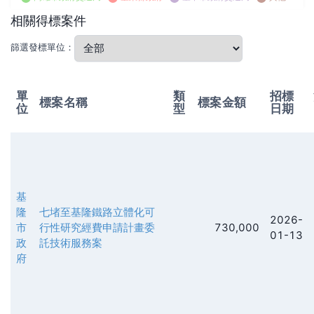
相關得標案件
篩選發標單位：
單
類
招標
標案名稱
標案金額
位
型
日期
基
隆
七堵至基隆鐵路立體化可
2026-
市
行性研究經費申請計畫委
730,000
01-13
政
託技術服務案
府