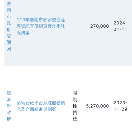
臺
南
市
113年臺南市春節交通疏
政
2024-
導資訊宣傳摺頁製作委託
270,000
府
01-11
服務案
交
通
局
澎
限
湖
制
菊島智旅平台系統服務擴
2023-
縣
性
5,270,000
充及介面精進規劃案
11-29
政
招
府
標