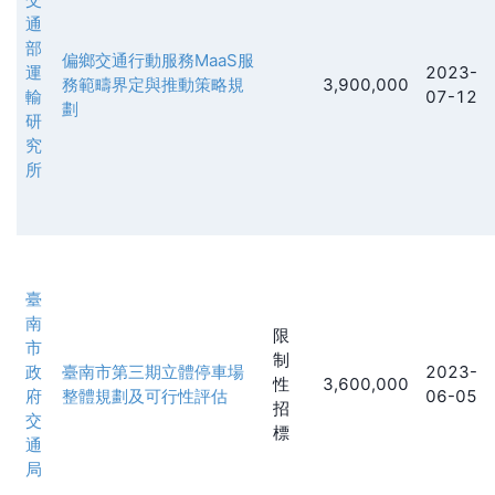
通
部
偏鄉交通行動服務MaaS服
運
2023-
務範疇界定與推動策略規
3,900,000
輸
07-12
劃
研
究
所
臺
南
限
市
制
政
臺南市第三期立體停車場
2023-
性
3,600,000
府
整體規劃及可行性評估
06-05
招
交
標
通
局