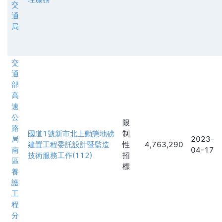
交
通
局
交
通
部
高
速
公
限
路
國道1號新市北上動態地磅
制
局
2023-
建置工程委託設計暨監造
性
4,763,290
南
04-17
技術服務工作(112)
招
區
標
養
護
工
程
分