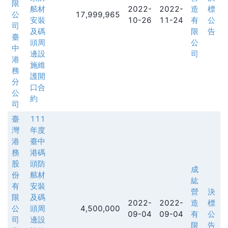
限
舷材
2022-
2022-
造
標
公
17,999,965
安裝
10-26
11-24
有
公
司
及碼
限
告
臺
頭周
公
中
邊設
司
港
施維
務
護開
分
口合
公
約
司
臺
111
灣
年度
港
臺中
務
港碼
股
頭防
成
份
舷材
紘
有
安裝
營
決
限
及碼
2022-
2022-
造
標
公
頭周
4,500,000
09-04
09-04
有
公
司
邊設
限
告