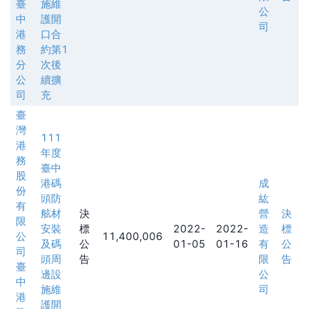
臺
施維
公
中
護開
司
港
口合
務
約第1
分
次後
公
續擴
司
充
臺
灣
111
港
年度
務
臺中
股
港碼
成
份
頭防
紘
有
舷材
決
營
決
限
安裝
標
2022-
2022-
造
標
公
11,400,006
及碼
公
01-05
01-16
有
公
司
頭周
告
限
告
臺
邊設
公
中
施維
司
港
護開