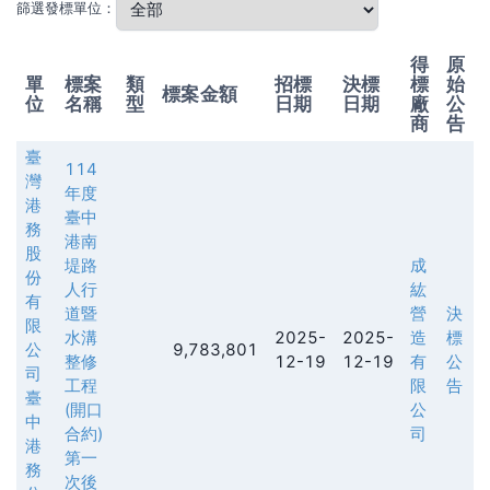
篩選發標單位：
得
原
單
標案
類
招標
決標
標
始
標案金額
位
名稱
型
日期
日期
廠
公
商
告
臺
114
灣
年度
港
臺中
務
港南
股
堤路
成
份
⼈⾏
紘
有
道暨
營
決
限
⽔溝
2025-
2025-
造
標
公
9,783,801
整修
12-19
12-19
有
公
司
⼯程
限
告
臺
(開⼝
公
中
合約)
司
港
第一
務
次後