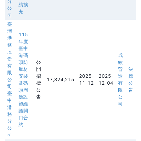
分
續擴
公
充
司
臺
灣
115
港
年度
務
臺中
股
港碼
成
份
頭防
公
紘
有
舷材
開
營
決
限
安裝
招
2025-
2025-
造
標
公
17,324,215
及碼
標
11-12
12-04
有
公
司
頭周
公
限
告
臺
邊設
告
公
中
施維
司
港
護開
務
口合
分
約
公
司