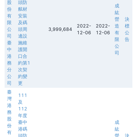
股
頭防
成
份
舷材
紘
有
安裝
營
決
限
及碼
2022-
2022-
造
標
公
頭周
3,999,684
12-06
12-06
有
公
司
邊設
限
告
臺
施維
公
中
護開
司
港
口合
務
約第1
分
次契
公
約變
司
更
臺
111
灣
及
港
112
務
年度
股
臺中
成
份
港碼
紘
有
頭防
營
決