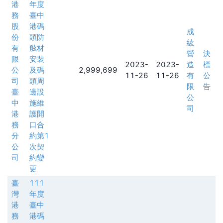
港
年度
務
臺中
股
港碼
成
份
頭防
紘
有
舷材
營
決
限
安裝
2023-
2023-
造
標
公
及碼
2,999,699
11-26
11-26
有
公
司
頭周
限
告
臺
邊設
公
中
施維
司
港
護開
務
口合
分
約第1
公
次契
司
約變
更
臺
111
灣
年度
港
臺中
務
港碼