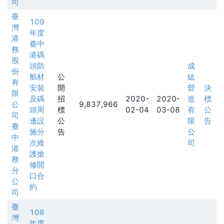
司
臺
109
灣
年度
港
臺中
務
港碼
股
頭防
成
份
舷材
公
紘
有
安裝
開
營
決
限
及碼
招
2020-
2020-
造
標
公
9,837,966
頭周
標
02-04
03-08
有
公
司
邊設
公
限
告
臺
施分
告
公
中
次維
司
港
護搶
務
修開
分
口合
公
約
司
臺
108
灣
年度