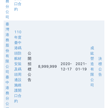
務
口合
分
約
公
司
臺
灣
110
港
年度
務
臺中
股
港碼
成
份
頭防
公
紘
有
舷材
開
營
決
限
安裝
招
2020-
2021-
造
標
公
8,999,999
及碼
標
12-17
01-19
有
公
司
頭周
公
限
告
臺
邊設
告
公
中
施維
司
港
護開
務
口合
分
約
公