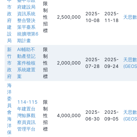
中
臺中市政
限
市
府建設局
制
政
資訊系統
2025-
2025-
性
2,500,000
天思數
府
整合暨決
10-08
11-18
招
建
策平臺系
標
設
統擴增第6
局
期計畫
新
AI輔助不
限
竹
動產登記
制
2025-
2025-
天思數
市
案件檢核
性
2,000,000
07-28
09-24
(GEOS
政
系統建置
招
府
案
標
海
洋
委
114-115
限
員
年建置台
制
會
2025-
2025-
天思數
灣鯨豚觀
性
4,000,000
海
06-30
09-05
(GEOS
察員資訊
招
洋
管理平台
標
保