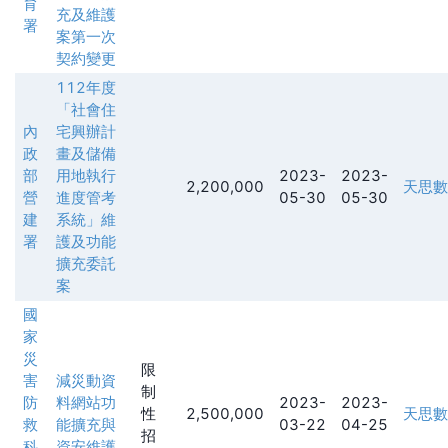
育
充及維護
署
案第一次
契約變更
112年度
「社會住
內
宅興辦計
政
畫及儲備
部
用地執行
2023-
2023-
2,200,000
天思數
營
進度管考
05-30
05-30
建
系統」維
署
護及功能
擴充委託
案
國
家
災
限
害
減災動資
制
防
料網站功
2023-
2023-
性
2,500,000
天思數
救
能擴充與
03-22
04-25
招
科
資安維護