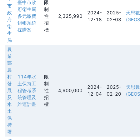
臺中市政
限
市
府衛生局
制
政
2024-
2025-
天思數
多元繳費
性
2,325,990
府
12-18
02-03
(GEOS
銷帳系統
招
衛
採購案
標
生
局
農
業
部
農
村
114年水
限
發
土保持工
制
2024-
2025-
天思數
展
程管考系
性
4,900,000
12-04
02-20
(GEOS
及
統管理及
招
水
維運計畫
標
土
保
持
署