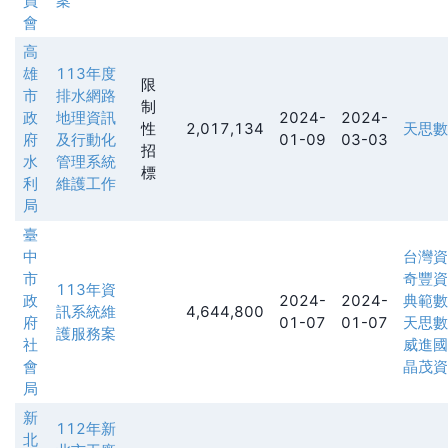
員
案
會
高
雄
113年度
限
市
排水網路
制
政
地理資訊
2024-
2024-
性
2,017,134
天思數
府
及行動化
01-09
03-03
招
水
管理系統
標
利
維護工作
局
臺
中
台灣資
市
奇豐資
113年資
政
2024-
2024-
典範數
訊系統維
4,644,800
府
01-07
01-07
天思數
護服務案
社
威進國
會
晶茂資
局
新
112年新
北