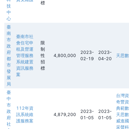
標
技
中
心
臺
南
臺南市社
市
會住宅申
限
政
租及營運
制
府
2023-
2023-
管理服務
性
4,800,000
天思數
都
02-19
04-20
系統建置
招
市
資訊服務
標
發
案
展
局
臺
台灣資
中
奇豐資
市
112年資
典範數
政
2023-
2023-
訊系統維
4,879,200
天思數
府
01-05
01-05
護服務案
威進國
社
采聲科