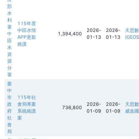
部
水
利
115年度
署
中區水情
2026-
2026-
天思數
中
1,394,400
APP更新
01-13
01-13
(GEOS
區
維護
水
資
源
分
署
臺
中
市
115年社
政
會局專案
2026-
2026-
天思數
736,800
府
系統維護
01-09
01-09
威進國
社
案
會
局