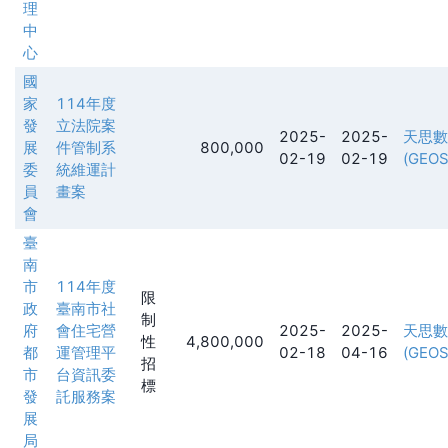
理
中
心
國
家
114年度
發
立法院案
2025-
2025-
天思數
展
件管制系
800,000
02-19
02-19
(GEOS
委
統維運計
員
畫案
會
臺
南
市
114年度
限
政
臺南市社
制
府
會住宅營
2025-
2025-
天思數
性
4,800,000
都
運管理平
02-18
04-16
(GEOS
招
市
台資訊委
標
發
託服務案
展
局