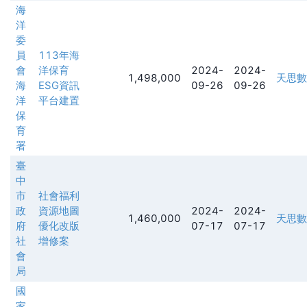
海
洋
委
員
113年海
會
洋保育
2024-
2024-
1,498,000
天思數
海
ESG資訊
09-26
09-26
洋
平台建置
保
育
署
臺
中
市
社會福利
政
資源地圖
2024-
2024-
1,460,000
天思數
府
優化改版
07-17
07-17
社
增修案
會
局
國
家