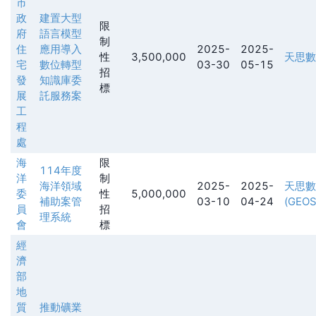
市
政
建置大型
限
府
語言模型
制
住
應用導入
2025-
2025-
性
3,500,000
天思數
宅
數位轉型
03-30
05-15
招
發
知識庫委
標
展
託服務案
工
程
處
海
限
114年度
洋
制
海洋領域
2025-
2025-
天思數
委
性
5,000,000
補助案管
03-10
04-24
(GEOS
員
招
理系統
會
標
經
濟
部
地
質
推動礦業