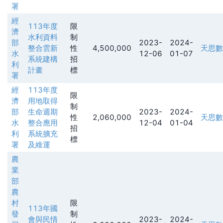
署
經
113年度
限
濟
水利資料
制
部
2023-
2024-
整合雲新
性
4,500,000
天思數
水
12-06
01-07
系統建構
招
利
計畫
標
署
經
113年度
限
濟
用地取得
制
部
生命週期
2023-
2024-
性
2,060,000
天思數
水
整合應用
12-04
01-04
招
利
系統擴充
標
署
及維運
農
業
部
農
村
限
113年國
發
制
會與民情
2023-
2024-