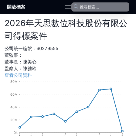
開放標案
open navigation menu
2026
年
天思數位科技股份有限公
司
得標案件
公司統一編號：
60279555
董監事：
董事長
：
陳美心
監察人
：
陳雅玲
查看公司資料
80M
60M
40M
20M
0k