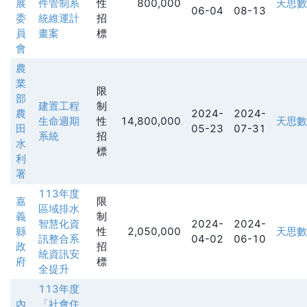
展
件管制系
性
800,000
天思數
06-04
08-13
委
統維運計
招
員
畫案
標
會
農
業
限
部
建置工程
制
農
2024-
2024-
生命週期
性
14,800,000
天思數
田
05-23
07-31
系統
招
水
標
利
署
113年度
嘉
限
區域排水
義
制
智慧化資
2024-
2024-
縣
性
2,050,000
天思數
訊整合系
04-02
06-10
政
招
統資訊安
府
標
全提升
113年度
內
「社會住