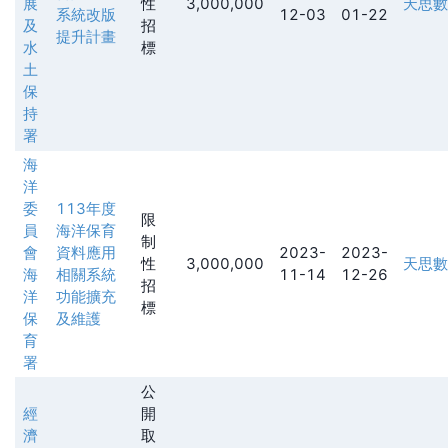
展
性
3,000,000
天思數
系統改版
12-03
01-22
及
招
提升計畫
水
標
土
保
持
署
海
洋
委
113年度
限
員
海洋保育
制
會
資料應用
2023-
2023-
性
3,000,000
天思數
海
相關系統
11-14
12-26
招
洋
功能擴充
標
保
及維護
育
署
公
經
開
濟
取