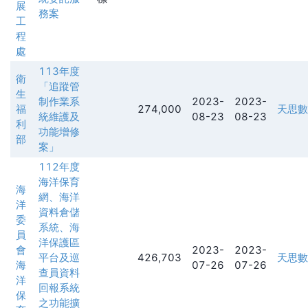
展
務案
工
程
處
113年度
衛
「追蹤管
生
制作業系
2023-
2023-
福
274,000
天思數
統維護及
08-23
08-23
利
功能增修
部
案」
112年度
海洋保育
海
網、海洋
洋
資料倉儲
委
系統、海
員
洋保護區
會
2023-
2023-
平台及巡
426,703
天思數
海
07-26
07-26
查員資料
洋
回報系統
保
之功能擴