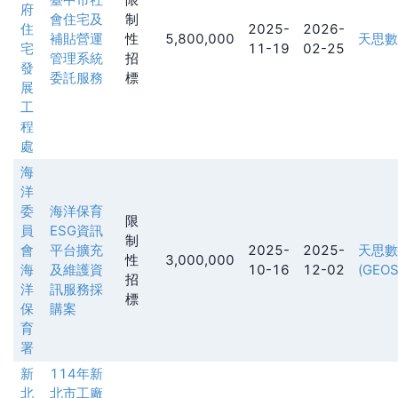
府
會住宅及
制
住
2025-
2026-
補貼營運
性
5,800,000
天思數
宅
11-19
02-25
管理系統
招
發
委託服務
標
展
工
程
處
海
洋
委
海洋保育
限
員
ESG資訊
制
會
平台擴充
2025-
2025-
天思數
性
3,000,000
海
及維護資
10-16
12-02
(GEOS
招
洋
訊服務採
標
保
購案
育
署
新
114年新
北
北市工廠