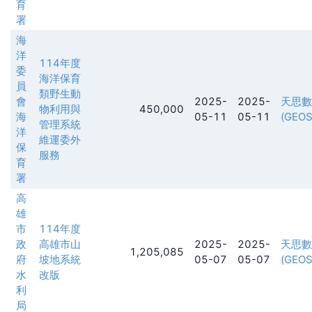
育
署
海
洋
114年度
委
海洋保育
員
類野生動
會
2025-
2025-
天思數
物利用與
450,000
海
05-11
05-11
(GEOS
管理系統
洋
維運委外
保
服務
育
署
高
雄
市
114年度
政
高雄市山
2025-
2025-
天思數
1,205,085
府
坡地系統
05-07
05-07
(GEOS
水
改版
利
局