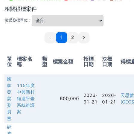
相關得標案件
篩選發標單位：
1
1
2
單
標案名
類
招標
決標
標案金額
得標
位
稱
型
日期
日期
國
家
115年度
發
中興新村
2026-
2026-
天思數
展
維運平臺
600,000
01-21
01-21
(GEOS
委
系統維護
員
案
會
經
濟