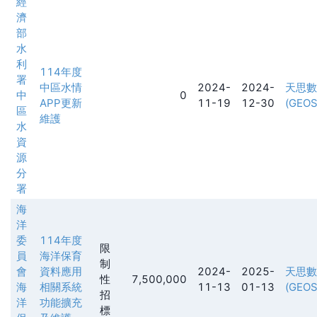
經
濟
部
水
利
114年度
署
中區水情
2024-
2024-
天思數
中
0
APP更新
11-19
12-30
(GEOS
區
維護
水
資
源
分
署
海
洋
委
114年度
限
員
海洋保育
制
會
資料應用
2024-
2025-
天思數
性
7,500,000
海
相關系統
11-13
01-13
(GEOS
招
洋
功能擴充
標