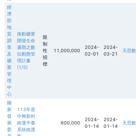
經
濟
部
地
質
推動礦業
限
調
開發生命
制
查
週期之數
2024-
2024-
性
11,000,000
天思數
及
位動態管
02-01
03-21
招
礦
理計畫
標
業
(1/5)
管
理
中
心
國
家
113年度
發
中興新村
2024-
2024-
展
維運平臺
600,000
天思數
01-14
01-14
委
系統維護