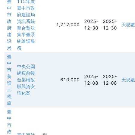
臺
115年度
中
臺中市政
市
府建設局
政
資訊系統
2025-
2025-
1,212,000
天思數
府
整合暨決
12-30
12-30
建
策平臺系
設
統維護服
局
務
臺
中
中央公園
市
網頁前後
養
2025-
2025-
台架構改
610,000
天思數
護
12-08
12-08
版與資安
工
強化案
程
處
臺
中
市
政
臺中市社
限