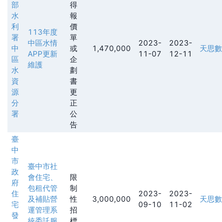
部
得
水
報
利
價
113年度
署
單
中區水情
2023-
2023-
中
或
1,470,000
天思數
APP更新
11-07
12-11
區
企
維護
水
劃
資
書
源
更
分
正
署
公
告
臺
中
市
臺中市社
政
會住宅、
限
府
包租代管
制
住
2023-
2023-
及補貼營
性
3,000,000
天思數
宅
09-10
11-02
運管理系
招
發
統委託服
標