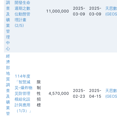
調
開發生命
查
週期之數
2025-
2025-
天思數
11,000,000
及
位動態管
03-09
03-09
(GEOS
礦
理計畫
業
(2/5)
管
理
中
心
經
濟
部
地
114年度
質
「智慧減
限
調
災–爆炸物
制
查
2025-
2025-
天思數
災防管理
性
4,570,000
及
02-23
04-15
(GEOS
模組化設
招
礦
計與應用
標
業
（1/3）」
管