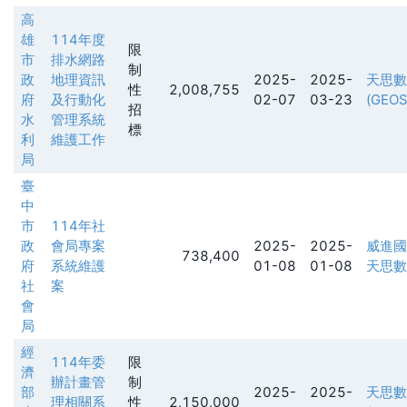
高
雄
114年度
限
市
排水網路
制
政
地理資訊
2025-
2025-
天思數
性
2,008,755
府
及行動化
02-07
03-23
(GEOS
招
水
管理系統
標
利
維護工作
局
臺
中
市
114年社
政
會局專案
2025-
2025-
威進國
738,400
府
系統維護
01-08
01-08
天思數
社
案
會
局
經
114年委
限
濟
辦計畫管
制
部
2025-
2025-
天思數
理相關系
性
2,150,000