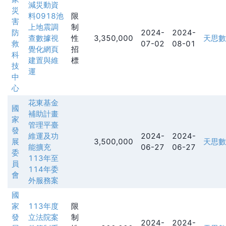
減災動資
災
料0918池
限
害
上地震調
制
防
2024-
2024-
查數據視
性
3,350,000
天思數
救
07-02
08-01
覺化網頁
招
科
建置與維
標
技
運
中
心
花東基金
國
補助計畫
家
管理平臺
發
維運及功
2024-
2024-
展
3,500,000
天思數
能擴充
06-27
06-27
委
113年至
員
114年委
會
外服務案
國
家
113年度
限
發
立法院案
制
2024-
2024-