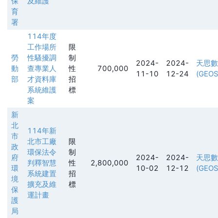
保
及維護
育
署
114年度
工作場所
限
勞
性騷擾調
制
2024-
2024-
天思數
動
查專業人
性
700,000
11-10
12-24
(GEOS
部
才資料庫
招
系統維護
標
案
新
北
114年新
市
北市工廠
限
政
環保法令
制
府
2024-
2024-
天思數
判釋智慧
性
2,800,000
環
10-02
12-12
(GEOS
系統建置
招
境
擴充及維
標
保
運計畫
護
局