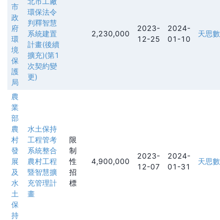
北市工廠
市
環保法令
政
判釋智慧
府
2023-
2024-
系統建置
2,230,000
天思數
環
12-25
01-10
計畫(後續
境
擴充)(第1
保
次契約變
護
更)
局
農
業
部
農
水土保持
村
工程管考
限
發
系統整合
制
2023-
2024-
展
農村工程
性
4,900,000
天思數
12-07
01-31
及
暨智慧擴
招
水
充管理計
標
土
畫
保
持