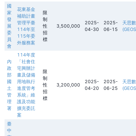
國
花東基金
家
限
補助計畫
發
制
管理平臺
2025-
2025-
天思數
展
性
3,500,000
114年至
04-30
06-15
(GEOS
委
招
115年委
員
標
外服務案
會
114年度
內
「社會住
政
宅興辦計
限
部
畫及儲備
制
國
用地執行
2025-
2025-
天思數
性
3,200,000
土
進度管考
04-20
06-25
(GEOS
招
管
系統」維
標
理
護及功能
署
擴充委託
案
臺
中