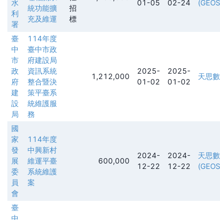
水
01-05
02-24
(GEOS
統功能擴
招
利
充及維運
標
署
臺
114年度
中
臺中市政
市
府建設局
政
資訊系統
2025-
2025-
1,212,000
天思數
府
整合暨決
01-02
01-02
建
策平臺系
設
統維護服
局
務
國
家
114年度
發
中興新村
2024-
2024-
天思數
展
維運平臺
600,000
12-22
12-22
(GEOS
委
系統維護
員
案
會
臺
中