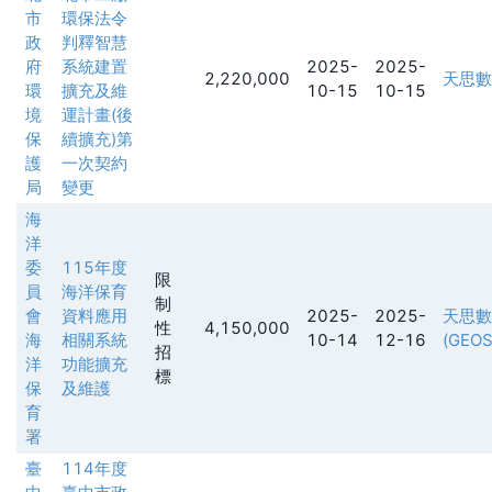
市
環保法令
政
判釋智慧
府
系統建置
2025-
2025-
2,220,000
天思數
環
擴充及維
10-15
10-15
境
運計畫(後
保
續擴充)第
護
一次契約
局
變更
海
洋
委
115年度
限
員
海洋保育
制
會
資料應用
2025-
2025-
天思數
性
4,150,000
海
相關系統
10-14
12-16
(GEOS
招
洋
功能擴充
標
保
及維護
育
署
臺
114年度