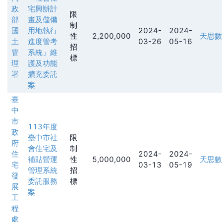
政
宅興辦計
限
部
畫及儲備
制
國
用地執行
2024-
2024-
性
2,200,000
天思數
土
進度管考
03-26
05-16
招
管
系統」維
標
理
護及功能
署
擴充委託
案
臺
中
市
113年度
政
臺中市社
限
府
會住宅及
制
住
2024-
2024-
補貼營運
性
5,000,000
天思數
宅
03-13
05-19
管理系統
招
發
委託服務
標
展
案
工
程
處