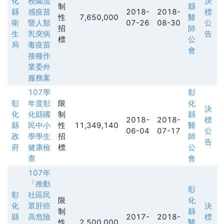
化
校園流
決
制
縣
縣
感疫苗
2018-
2018-
標
性
7,650,000
醫
衛
暨人類
07-26
08-30
公
招
師
生
乳突病
告
標
公
局
毒疫苗
會
接種作
業委外
服務案
107學
彰
彰
年度彰
限
化
決
化
化縣國
制
縣
2018-
2018-
標
縣
民中小
性
11,349,140
醫
06-04
07-17
公
政
學學生
招
師
告
府
健康檢
標
公
查
會
107年
「推動
彰
彰
社區民
限
化
化
眾肝癌
決
制
縣
縣
高危險
2017-
2018-
標
性
2,500,000
醫