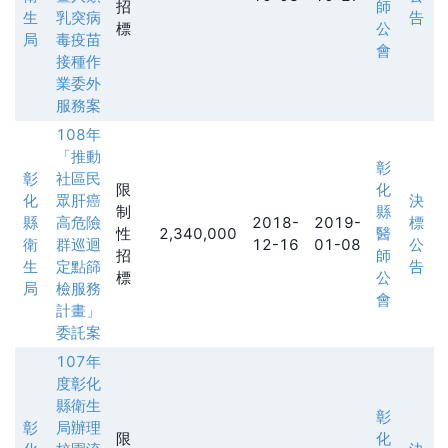
招
師
生
乳突病
告
標
公
局
毒疫苗
會
接種作
業委外
服務案
108年
「推動
彰
彰
社區民
限
化
化
眾肝癌
決
制
縣
縣
高危險
2018-
2019-
標
性
2,340,000
醫
衛
群巡迴
12-16
01-08
公
招
師
生
定點篩
告
標
公
局
檢服務
會
計畫」
委託案
107年
度彰化
縣衛生
彰
彰
局辦理
限
化