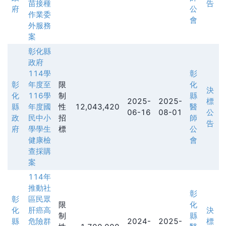
苗接種
告
府
公
作業委
會
外服務
案
彰化縣
政府
114學
彰
彰
年度至
限
化
決
化
116學
制
縣
2025-
2025-
標
縣
年度國
性
12,043,420
醫
06-16
08-01
公
政
民中小
招
師
告
府
學學生
標
公
健康檢
會
查採購
案
114年
推動社
彰
彰
區民眾
限
化
化
肝癌高
決
制
縣
縣
危險群
2024-
2025-
標