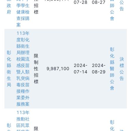
07-28
08-27
公
政
學學生
招
師
告
府
健康檢
標
公
查採購
會
案
113年
度彰化
縣衛生
彰
彰
局辦理
限
化
化
校園流
決
制
縣
縣
感疫苗
2024-
2024-
標
性
9,987,100
醫
衛
暨人類
07-14
08-29
公
招
師
生
乳突病
告
標
公
局
毒疫苗
會
接種作
業委外
服務案
113年
推動社
彰
彰
區民眾
限
化