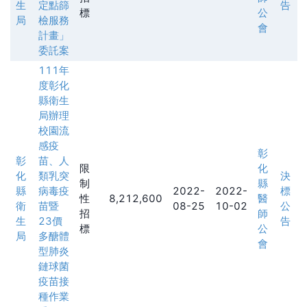
生
定點篩
告
標
公
局
檢服務
會
計畫」
委託案
111年
度彰化
縣衛生
局辦理
校園流
感疫
彰
彰
苗、人
限
化
化
類乳突
決
制
縣
縣
病毒疫
2022-
2022-
標
性
8,212,600
醫
衛
苗暨
08-25
10-02
公
招
師
生
23價
告
標
公
局
多醣體
會
型肺炎
鏈球菌
疫苗接
種作業