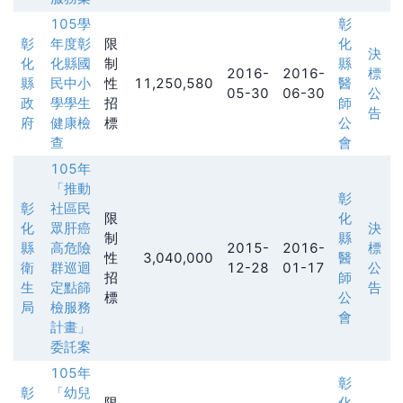
105學
彰
彰
年度彰
限
化
決
化
化縣國
制
縣
2016-
2016-
標
縣
民中小
性
11,250,580
醫
05-30
06-30
公
政
學學生
招
師
告
府
健康檢
標
公
查
會
105年
「推動
彰
彰
社區民
限
化
化
眾肝癌
決
制
縣
縣
高危險
2015-
2016-
標
性
3,040,000
醫
衛
群巡迴
12-28
01-17
公
招
師
生
定點篩
告
標
公
局
檢服務
會
計畫」
委託案
105年
彰
彰
「幼兒
限
化