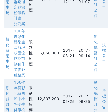
衛
群巡迴
12-12
01-07
公
招
師
生
定點篩
告
標
公
局
檢服務
會
計畫」
委託案
106年
度彰化
彰
彰
縣衛生
限
化
化
決
局辦理
制
縣
縣
2017-
2017-
標
校園流
性
6,050,000
醫
衛
08-21
09-14
公
感疫苗
招
師
生
告
接種作
標
公
局
業委外
會
服務案
106學
彰
彰
年度彰
限
化
決
化
化縣國
制
縣
2017-
2017-
標
縣
民中小
性
12,307,200
醫
05-25
06-25
公
政
學學生
招
師
告
府
健康檢
標
公