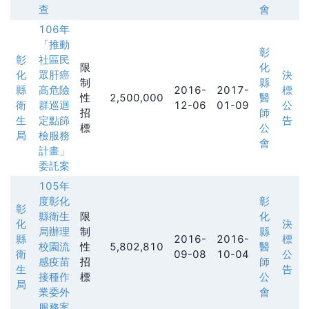
查
會
106年
「推動
彰
彰
社區民
限
化
化
眾肝癌
決
制
縣
縣
高危險
2016-
2017-
標
性
2,500,000
醫
衛
群巡迴
12-06
01-09
公
招
師
生
定點篩
告
標
公
局
檢服務
會
計畫」
委託案
105年
度彰化
彰
彰
縣衛生
限
化
化
決
局辦理
制
縣
縣
2016-
2016-
標
校園流
性
5,802,810
醫
衛
09-08
10-04
公
感疫苗
招
師
生
告
接種作
標
公
局
業委外
會
服務案