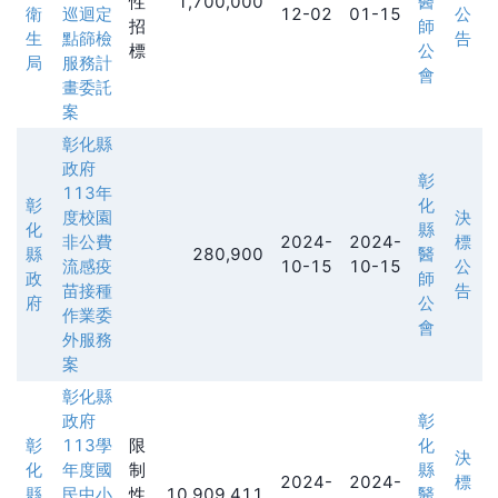
性
1,700,000
醫
衛
巡迴定
12-02
01-15
公
招
師
生
點篩檢
告
標
公
局
服務計
會
畫委託
案
彰化縣
政府
彰
113年
彰
化
度校園
決
化
縣
非公費
2024-
2024-
標
縣
280,900
醫
流感疫
10-15
10-15
公
政
師
苗接種
告
府
公
作業委
會
外服務
案
彰化縣
政府
彰
彰
113學
限
化
決
化
年度國
制
縣
2024-
2024-
標
縣
民中小
性
10,909,411
醫