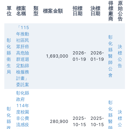
得
原
單
標案
類
招標
決標
標
始
標案金額
位
名稱
型
日期
日期
廠
公
商
告
「115
年推動
彰
彰
社區民
化
化
眾肝癌
決
縣
縣
高危險
2026-
2026-
標
1,693,000
醫
衛
群巡迴
01-19
01-19
公
師
生
定點篩
告
公
局
檢服務
會
計畫」
委託案
彰化縣
政府​​
彰
114年
彰
化
度校園
決
化
縣
非公費
2025-
2025-
標
縣
280,900
醫
流感疫
10-15
10-15
公
政
師