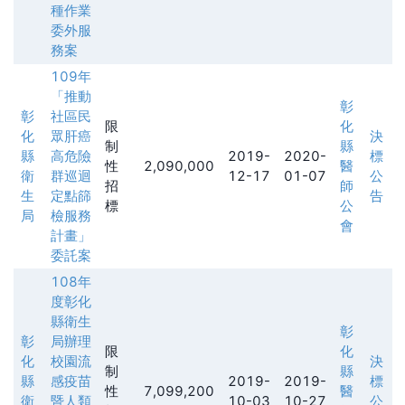
種作業
委外服
務案
109年
「推動
彰
彰
社區民
限
化
化
眾肝癌
決
制
縣
縣
高危險
2019-
2020-
標
性
2,090,000
醫
衛
群巡迴
12-17
01-07
公
招
師
生
定點篩
告
標
公
局
檢服務
會
計畫」
委託案
108年
度彰化
縣衛生
彰
彰
局辦理
限
化
化
校園流
決
制
縣
縣
感疫苗
2019-
2019-
標
性
7,099,200
醫
衛
暨人類
10-03
10-27
公