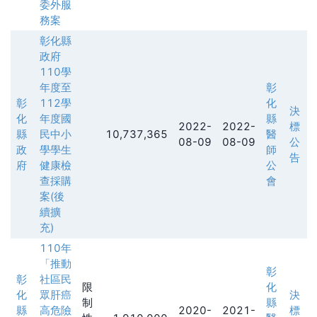
委外服
務案
彰化縣
政府
110學
年度至
彰
彰
112學
化
決
化
年度國
縣
2022-
2022-
標
縣
民中小
10,737,365
醫
08-09
08-09
公
政
學學生
師
告
府
健康檢
公
查採購
會
案(後
續擴
充)
110年
「推動
彰
彰
社區民
限
化
化
眾肝癌
決
制
縣
縣
高危險
2020-
2021-
標