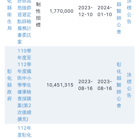
化
肝癌高
決
制
縣
縣
危險群
2023-
2024-
標
性
1,770,000
醫
衛
巡迴定
12-10
01-10
公
招
師
生
點篩檢
告
標
公
局
服務計
會
畫委託
案
110學
年度至
112學
彰
彰
年度國
化
決
化
民中小
縣
2023-
2023-
標
縣
學學生
10,451,315
醫
08-16
08-16
公
政
健康檢
師
告
府
查採購
公
案(第2
會
次後續
擴充)
112年
度彰化