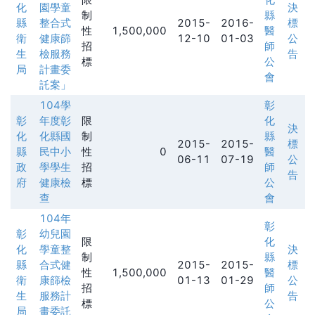
化
園學童
決
制
縣
縣
整合式
2015-
2016-
標
性
1,500,000
醫
衛
健康篩
12-10
01-03
公
招
師
生
檢服務
告
標
公
局
計畫委
會
託案」
104學
彰
彰
年度彰
限
化
決
化
化縣國
制
縣
2015-
2015-
標
縣
民中小
性
0
醫
06-11
07-19
公
政
學學生
招
師
告
府
健康檢
標
公
查
會
104年
彰
彰
幼兒園
限
化
化
學童整
決
制
縣
縣
合式健
2015-
2015-
標
性
1,500,000
醫
衛
康篩檢
01-13
01-29
公
招
師
生
服務計
告
標
公
局
畫委託