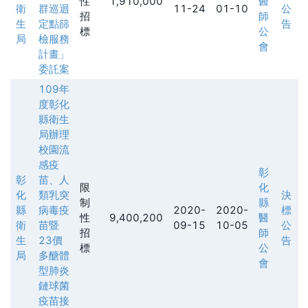
性
1,910,000
醫
衛
群巡迴
11-24
01-10
公
招
師
生
定點篩
告
標
公
局
檢服務
會
計畫」
委託案
109年
度彰化
縣衛生
局辦理
校園流
感疫
彰
彰
苗、人
限
化
化
類乳突
決
制
縣
縣
病毒疫
2020-
2020-
標
性
9,400,200
醫
衛
苗暨
09-15
10-05
公
招
師
生
23價
告
標
公
局
多醣體
會
型肺炎
鏈球菌
疫苗接