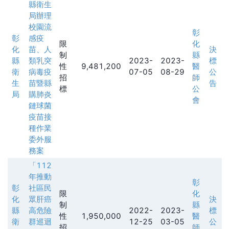
縣衛生
局辦理
校園流
彰
彰
感疫
限
化
化
苗、人
決
制
縣
縣
類乳突
2023-
2023-
標
性
9,481,200
醫
衛
病毒疫
07-05
08-29
公
招
師
生
苗暨縣
告
標
公
局
購肺炎
會
鏈球菌
疫苗接
種作業
委外服
務案
「112
年推動
彰
彰
社區民
限
化
化
眾肝癌
決
制
縣
縣
高危險
2022-
2023-
標
性
1,950,000
醫
衛
群巡迴
12-25
03-05
公
招
師