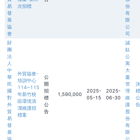
易
次招標
份
發
有
展
限
協
公
會
司
財
誠
團
鈦
法
公
人
寓
中
大
外貿協會-
華
公
廈
培訓中心
民
開
管
114~115
國
招
2025-
2025-
理
年新竹校
1,590,000
對
標
05-15
06-30
維
區環境清
外
公
護
潔維護招
貿
告
股
標案
易
份
發
有
展
限
協
公