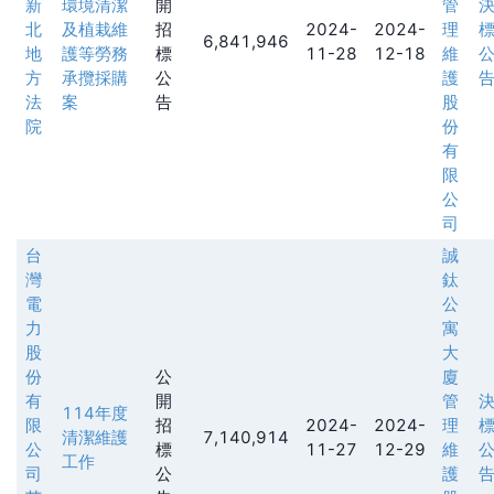
新
環境清潔
開
管
北
及植栽維
招
2024-
2024-
理
6,841,946
地
護等勞務
標
11-28
12-18
維
方
承攬採購
公
護
法
案
告
股
院
份
有
限
公
司
台
誠
灣
鈦
電
公
力
寓
股
大
份
公
廈
有
開
管
114年度
限
招
2024-
2024-
理
清潔維護
7,140,914
公
標
11-27
12-29
維
工作
司
公
護