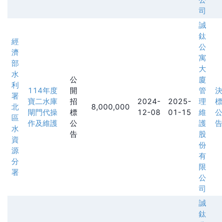
司
誠
鈦
經
公
濟
寓
部
大
水
公
廈
利
114年度
開
管
署
寶二水庫
招
2024-
2025-
理
北
8,000,000
閘門代操
標
12-08
01-15
維
區
作及維護
公
護
水
告
股
資
份
源
有
分
限
署
公
司
誠
鈦