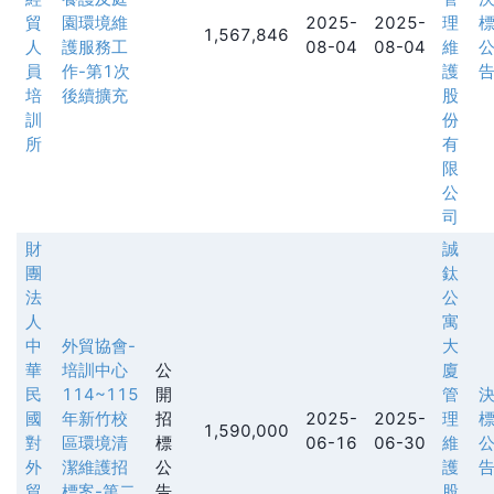
貿
園環境維
2025-
2025-
理
1,567,846
人
護服務工
08-04
08-04
維
員
作-第1次
護
培
後續擴充
股
訓
份
所
有
限
公
司
財
誠
團
鈦
法
公
人
寓
中
外貿協會-
大
華
培訓中心
公
廈
民
114~115
開
管
國
年新竹校
招
2025-
2025-
理
1,590,000
對
區環境清
標
06-16
06-30
維
外
潔維護招
公
護
貿
標案-第二
告
股