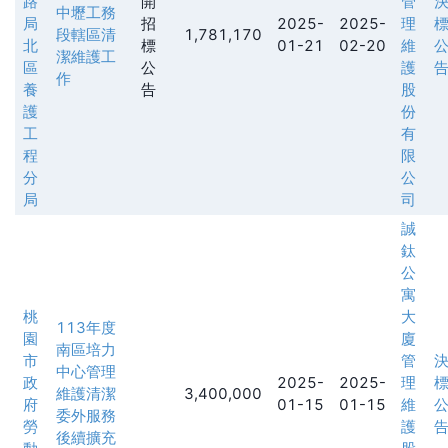
路
開
管
中壢工務
局
招
2025-
2025-
理
段轄區清
1,781,170
北
標
01-21
02-20
維
潔維護工
區
公
護
作
養
告
股
護
份
工
有
程
限
分
公
局
司
誠
鈦
公
寓
桃
大
113年度
園
廈
南區培力
市
管
中心管理
政
2025-
2025-
理
維護清潔
3,400,000
府
01-15
01-15
維
委外服務
勞
護
後續擴充