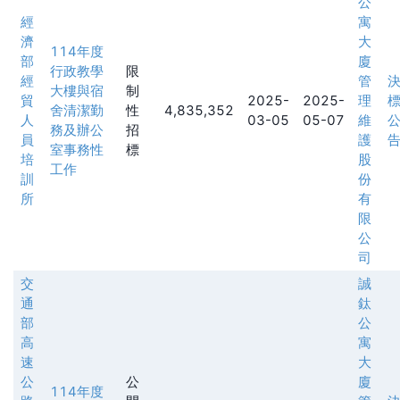
公
經
寓
濟
大
114年度
部
廈
行政教學
限
經
管
大樓與宿
制
貿
2025-
2025-
理
舍清潔勤
性
4,835,352
人
03-05
05-07
維
務及辦公
招
員
護
室事務性
標
培
股
工作
訓
份
所
有
限
公
司
交
誠
通
鈦
部
公
高
寓
速
大
公
公
廈
114年度