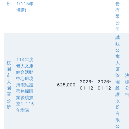
所
1(115年
份
增購)
有
限
公
司
誠
鈦
公
寓
114年度
桃
大
老人文康
園
廈
綜合活動
市
管
中心環境
大
2026-
2026-
理
清潔維護
625,000
園
01-12
01-12
維
勞務採購
區
護
案後續擴
公
股
充1-115
所
份
年增購
有
限
公