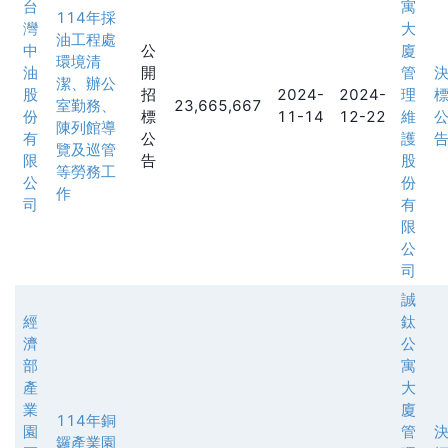
台
寓
114年採
灣
大
油工程處
中
公
廈
環境清
油
開
管
潔、辦公
股
招
2024-
2024-
理
室勤務、
23,665,667
份
標
11-14
12-22
維
陳列館導
有
公
護
覽及巡管
限
告
股
等勞務工
公
份
作
司
有
限
公
司
誠
經
鈦
濟
公
部
寓
產
大
業
廈
114年銅
園
管
鑼產業園