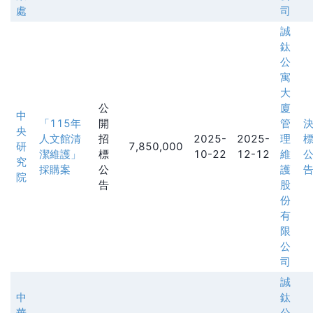
處
司
誠
鈦
公
寓
大
公
廈
中
「115年
開
管
央
人文館清
招
2025-
2025-
理
研
7,850,000
潔維護」
標
10-22
12-12
維
究
採購案
公
護
院
告
股
份
有
限
公
司
誠
中
鈦
華
公