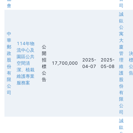
會
司
誠
鈦
公
中
寓
華
大
114年物
郵
公
廈
流中心及
政
開
管
園區公共
股
招
2025-
2025-
理
空間清
17,700,000
份
標
04-07
05-08
維
潔、植栽
有
公
護
維護專業
限
告
股
服務案
公
份
司
有
限
公
司
誠
鈦