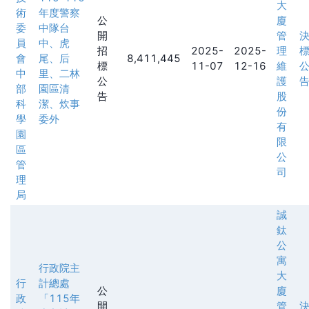
大
術
年度警察
公
廈
委
中隊台
開
管
員
中、虎
招
2025-
2025-
理
會
尾、后
8,411,445
標
11-07
12-16
維
中
里、二林
公
護
部
園區清
告
股
科
潔、炊事
份
學
委外
有
園
限
區
公
管
司
理
局
誠
鈦
公
寓
行政院主
大
行
計總處
公
廈
政
「115年
開
管