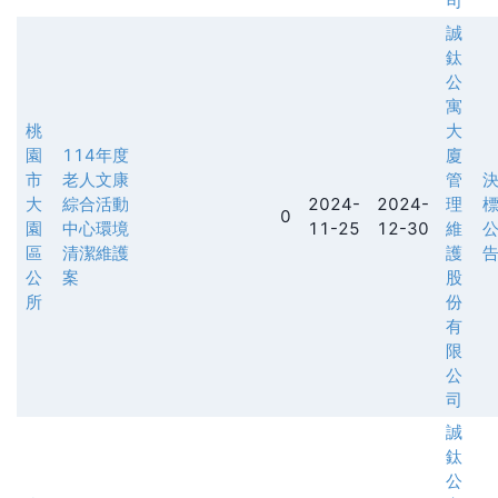
司
誠
鈦
公
寓
桃
大
園
114年度
廈
市
老人文康
管
大
綜合活動
2024-
2024-
理
0
園
中心環境
11-25
12-30
維
區
清潔維護
護
公
案
股
所
份
有
限
公
司
誠
鈦
公