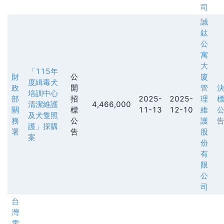
司
誠
鈦
公
寓
大
「115年
財
公
廈
度緝毒犬
政
開
管
培訓中心
部
招
2025-
2025-
理
清潔維護
4,466,000
關
標
11-13
12-10
維
及犬隻照
務
公
護
護」採購
署
告
股
案
份
有
限
公
司
台
灣
電