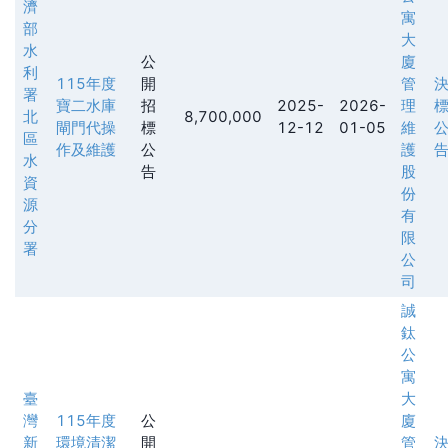
濟
寓
部
大
水
公
廈
利
115年度
開
管
署
寶二水庫
招
2025-
2026-
理
北
8,700,000
閘門代操
標
12-12
01-05
維
區
作及維護
公
護
水
告
股
資
份
源
有
分
限
署
公
司
誠
鈦
公
寓
臺
大
灣
115年度
公
廈
新
環境清潔
開
管