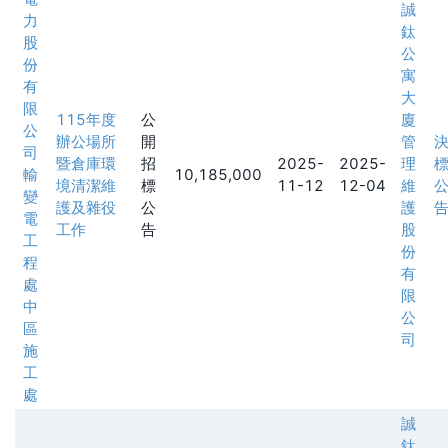
誠
力
鈦
股
公
份
寓
有
大
限
115年度
公
廈
公
辦公場所
開
管
司
暨倉庫環
招
2025-
2025-
理
輸
10,185,000
境清潔維
標
11-12
12-04
維
變
護及雜役
公
護
電
工作
告
股
工
份
程
有
處
限
中
公
區
司
施
工
處
誠
鈦