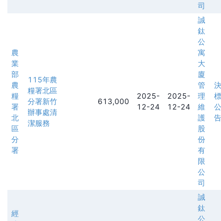
司
誠
鈦
公
農
寓
業
大
部
廈
115年農
農
管
糧署北區
糧
2025-
2025-
理
分署新竹
613,000
署
12-24
12-24
維
辦事處清
北
護
潔服務
區
股
分
份
署
有
限
公
司
誠
鈦
經
公