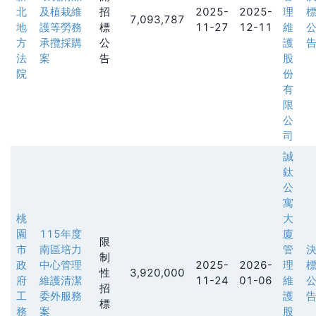
北
及植栽維
招
2025-
2025-
理
7,093,787
地
護等勞務
標
11-27
12-11
維
方
承攬採購
公
護
法
案
告
股
院
份
有
限
公
司
誠
鈦
公
寓
桃
大
園
115年度
廈
限
市
南區培力
管
制
政
中心管理
2025-
2026-
理
性
3,920,000
府
維護清潔
11-24
01-06
維
招
工
委外服務
護
標
務
案
股