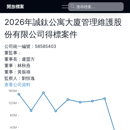
開放標案
open navigation menu
2026
年
誠鈦公寓大廈管理維護股
份有限公司
得標案件
公司統一編號：
58585403
董監事：
董事長
：
盧盟方
董事
：
林秋燕
董事
：
黃振祿
監察人
：
劉恒逸
查看公司資料
160M
120M
80M
40M