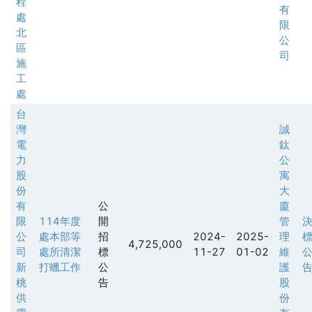
程
有
處
限
北
公
區
司
施
工
處
台
灣
誠
電
鈦
力
公
股
寓
份
大
有
公
廈
限
114年度
開
管
公
處本部等
招
2024-
2025-
理
4,725,000
司
處所清潔
標
11-27
01-02
維
新
打蠟工作
公
護
桃
告
股
供
份