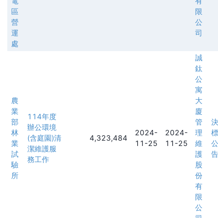
電
有
區
限
營
公
運
司
處
誠
鈦
公
寓
農
大
業
廈
114年度
部
管
辦公環境
林
2024-
2024-
理
(含庭園)清
4,323,484
業
11-25
11-25
維
潔維護服
試
護
務工作
驗
股
所
份
有
限
公