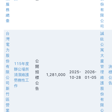
服
份
務
有
總
限
臺
公
司
台
誠
灣
鈦
電
公
力
寓
股
大
份
公
廈
115年度
有
開
管
辦公場所
限
招
2025-
2026-
理
清潔維護
1,281,000
公
標
10-28
01-05
維
勞務性工
司
公
護
作
新
告
股
竹
份
區
有
營
限
業
公