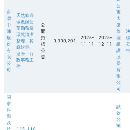
公
台
寓
天然氣處
灣
大
理廠辦公
中
公
廈
室勤務及
油
開
管
環境清潔
股
招
2025-
2025-
理
整理、餐
9,900,201
份
標
11-11
12-11
維
廳炊事、
有
公
護
巡管、行
限
告
股
政事務工
公
份
作
司
有
限
公
司
國
家
誠
科
鈦
學
公
及
寓
技
115-116