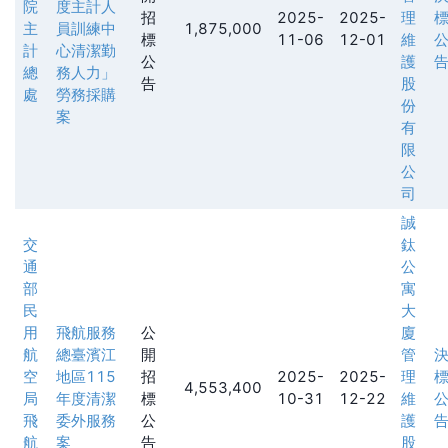
院
度主計人
招
2025-
2025-
理
主
員訓練中
1,875,000
標
11-06
12-01
維
計
心清潔勤
公
護
總
務人力」
告
股
處
勞務採購
份
案
有
限
公
司
誠
交
鈦
通
公
部
寓
民
大
用
飛航服務
公
廈
航
總臺濱江
開
管
空
地區115
招
2025-
2025-
理
4,553,400
局
年度清潔
標
10-31
12-22
維
飛
委外服務
公
護
航
案
告
股