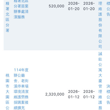
糧署北區
糧
2026-
2026-
理
分署苗栗
520,000
署
01-20
01-20
維
辦事處清
北
護
潔服務
區
股
分
份
署
有
限
公
司
誠
鈦
公
114年度
寓
桃
辦公廳
大
園
舍、老街
廈
市
溪停車場
管
大
環境清潔
2026-
2026-
理
2,320,000
園
維護勞務
01-12
01-12
維
區
採購案後
護
公
續擴充
股