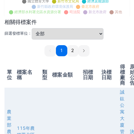
國立體育大學
新竹市文化局
經濟及能源部
新竹縣政府環境保護局
臺北市政府
經濟部水利署北區水資源分署
司法院
新北市政府
其他
相關得標案件
篩選發標單位：
1
1
2
得
單
標案名
類
招標
決標
標
標案金額
位
稱
型
日期
日期
廠
商
誠
鈦
公
農
寓
業
大
部
廈
115年農
農
管