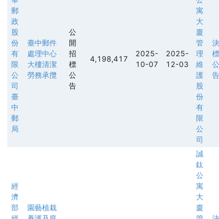
郵
寓
政
大
股
公
廈
份
臺中郵件
開
管
有
處理中心
招
2025-
2025-
理
4,198,417
限
大樓清潔
標
10-07
12-03
維
公
勞務承攬
公
護
司
告
股
臺
份
中
有
郵
限
局
公
司
誠
鈦
公
經
寓
濟
大
部
園藝植栽
廈
經
養護及庭
管