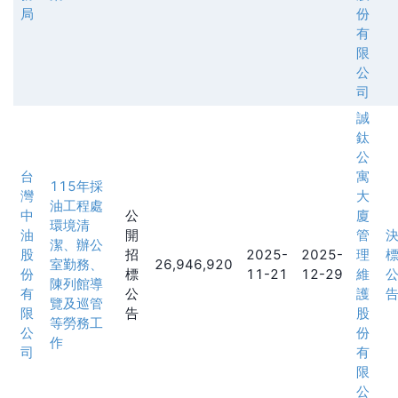
局
份
有
限
公
司
誠
鈦
公
台
寓
115年採
灣
大
油工程處
中
公
廈
環境清
油
開
管
潔、辦公
股
招
2025-
2025-
理
室勤務、
26,946,920
份
標
11-21
12-29
維
陳列館導
有
公
護
覽及巡管
限
告
股
等勞務工
公
份
作
司
有
限
公