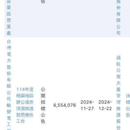
苗
告
股
栗
份
區
有
營
限
業
公
處
司
台
灣
電
誠
力
鈦
股
公
份
寓
有
大
限
114年度
公
廈
公
桃園地區
開
管
司
辦公場所
招
2024-
2024-
理
輸
6,554,076
清潔維護
標
11-27
12-22
維
變
類勞務性
公
護
電
工作
告
股
工
份