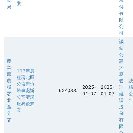
動
股
案
局
份
有
限
公
司
誠
鈦
公
農
寓
業
大
113年農
部
廈
糧署北區
農
管
分署新竹
糧
2025-
2025-
理
辨事處辦
624,000
署
01-07
01-07
維
公室清潔
北
護
服務後擴
區
股
案
分
份
署
有
限
公