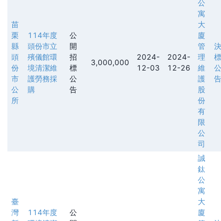
公
寓
苗
大
栗
114年度
公
廈
縣
頭份市立
開
管
頭
殯儀館環
招
2024-
2024-
理
3,000,000
份
境清潔維
標
12-03
12-26
維
市
護勞務採
公
護
公
購
告
股
所
份
有
限
公
司
誠
鈦
公
寓
臺
大
灣
114年度
公
廈