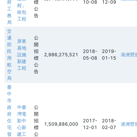
府
標
10-08
12-09
程」
工
公
統包
務
告
工程
局
交
通
公
屏東
部
開
基地
民
招
2018-
2019-
設施
2,986,275,521
港洲營
用
標
05-08
01-15
新建
航
公
工程
空
告
局
臺
中
市
政
中臺
公
府
灣電
開
住
影中
招
2017-
2018-
1,509,886,000
港洲營
宅
心新
標
12-01
02-07
發
建工
公