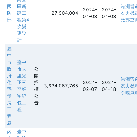
國
區新
港洲營
2024-
2024-
防
建工
27,904,004
友力機
04-03
04-03
部
程第4
致邦空
次變
更設
計
臺
中
市
臺中
政
市大
公
府
里光
開
港洲營
住
正三
招
2024-
2024-
3,634,067,765
友力機
宅
期好
標
02-07
04-18
余曉嵐
發
宅統
公
展
包工
告
工
程
程
處
內
臺中