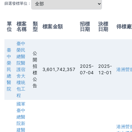
篩選發標單位：
單
標案
類
招標
決標
標案金額
得標廠
位
名稱
型
日期
日期
臺中
臺
榮民
公
中
總醫
開
榮
院醫
招
2025-
2025-
民
護宿
3,601,742,357
港洲營
標
07-04
12-01
總
舍大
公
醫
樓統
告
院
包工
程
國軍
臺中
總醫
院新
港洲營
建醫