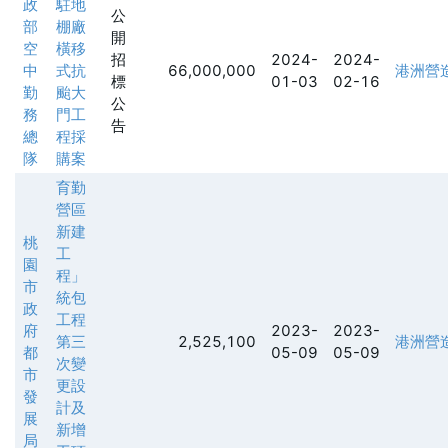
政
駐地
公
部
棚廠
開
空
橫移
招
2024-
2024-
中
式抗
66,000,000
港洲營
標
01-03
02-16
勤
颱大
公
務
門工
告
總
程採
隊
購案
育勤
營區
新建
桃
工
園
程」
市
統包
政
工程
府
2023-
2023-
第三
2,525,100
港洲營
都
05-09
05-09
次變
市
更設
發
計及
展
新增
局