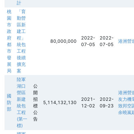
計
桃
「育
園
勤營
市
區新
政
建工
府
程」
2022-
2022-
80,000,000
港洲營
都
統包
07-05
07-05
市
工程
發
後續
展
擴充
局
案
陸軍
湖口
公
營區
開
港洲營
國
新建
招
2021-
2022-
友力機
防
5,114,132,130
統包
標
12-02
09-23
致邦空
部
工程
公
余曉嵐
(第一
告
標)