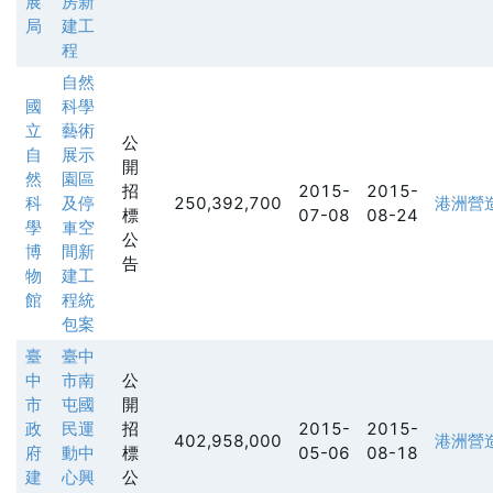
展
房新
局
建工
程
自然
國
科學
立
藝術
公
自
展示
開
然
園區
招
2015-
2015-
科
及停
250,392,700
港洲營
標
07-08
08-24
學
車空
公
博
間新
告
物
建工
館
程統
包案
臺
臺中
中
市南
公
市
屯國
開
政
民運
招
2015-
2015-
402,958,000
港洲營
府
動中
標
05-06
08-18
建
心興
公