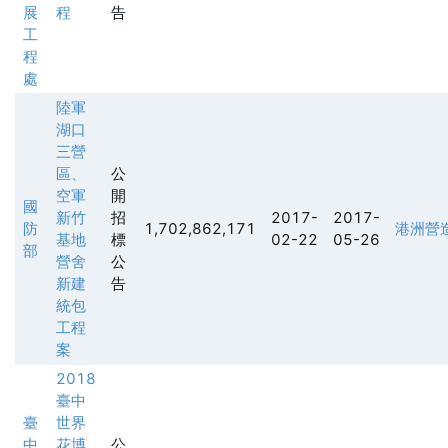
展
程
告
工
程
處
陸軍
湖口
三營
區、
公
空軍
開
國
新竹
招
2017-
2017-
防
1,702,862,171
港洲營
基地
標
02-22
05-26
部
營舍
公
新建
告
統包
工程
案
2018
臺中
臺
世界
中
花博
公