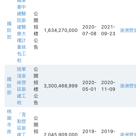
國軍
臺中
總醫
公
院新
開
國
建醫
招
2020-
2021-
防
1,634,270,000
港洲營
療大
標
07-08
09-23
部
樓計
公
畫統
告
包工
程
陸軍
公
清泉
開
國
崗營
招
2020-
2020-
防
3,300,468,999
港洲營
區新
標
05-01
11-09
部
建工
公
程
告
桃
「育
園
公
勤營
市
開
區新
政
招
2019-
2019-
建工
2,045,909,000
港洲營