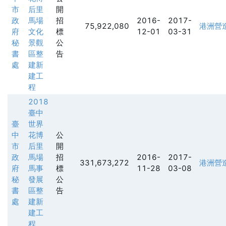
市
后里
開
政
馬場
招
2016-
2017-
75,922,080
港洲營
府
文化
標
12-01
03-31
秘
景觀
公
書
區整
告
處
建新
建工
程
2018
臺中
臺
世界
中
花博
公
市
后里
開
政
馬場
招
2016-
2017-
331,673,272
港洲營
府
馬事
標
11-28
03-08
秘
發展
公
書
區整
告
處
建新
建工
程