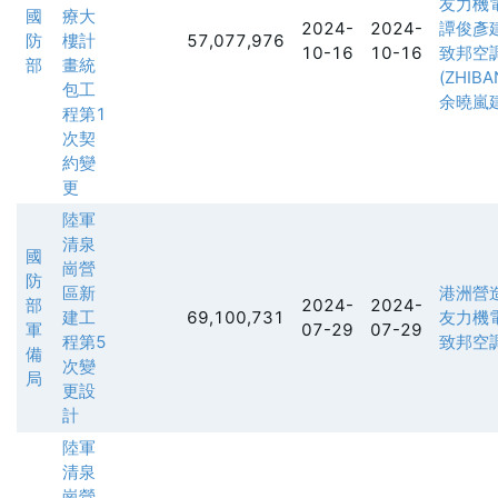
友力機
國
療大
2024-
2024-
譚俊彥
防
樓計
57,077,976
10-16
10-16
致邦空
部
畫統
(ZHIBA
包工
余曉嵐
程第1
次契
約變
更
陸軍
清泉
國
崗營
防
區新
港洲營
部
2024-
2024-
建工
69,100,731
友力機
軍
07-29
07-29
程第5
致邦空
備
次變
局
更設
計
陸軍
清泉
崗營