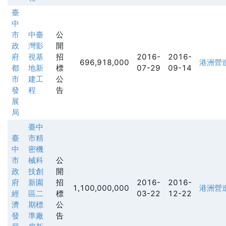
臺
中
市
中臺
公
政
灣影
開
府
視基
招
2016-
2016-
696,918,000
港洲營
都
地新
標
07-29
09-14
市
建工
公
發
程
告
展
局
臺中
臺
市精
中
密機
市
械科
公
政
技創
開
府
新園
招
2016-
2016-
1,100,000,000
港洲營
經
區二
標
03-22
12-22
濟
期標
公
發
準廠
告