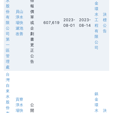
水
得
金
股
報
環
份
員山
價
水
決
有
淨水
單
2023-
2023-
工
標
限
場快
或
607,619
08-01
08-14
程
公
公
濾池
企
有
告
司
改善
劃
限
第
書
公
一
更
司
區
正
管
公
理
告
處
台
灣
自
來
鎮
水
貢寮
金
股
淨水
公
環
份
場快
開
水
決