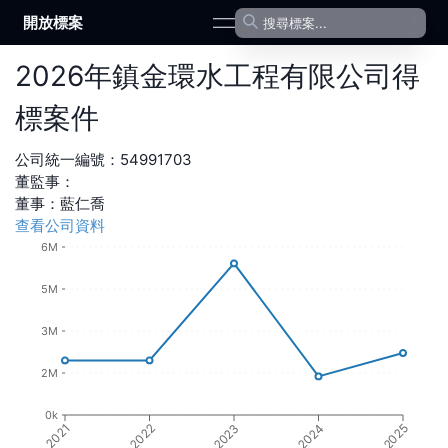
開放標案
open navigation menu
2026
年
鎮金環水工程有限公司
得
標案件
公司統一編號：
54991703
董監事：
董事
：
藍仁喬
查看公司資料
6M
5M
3M
2M
0k
2021
2022
2023
2024
2025