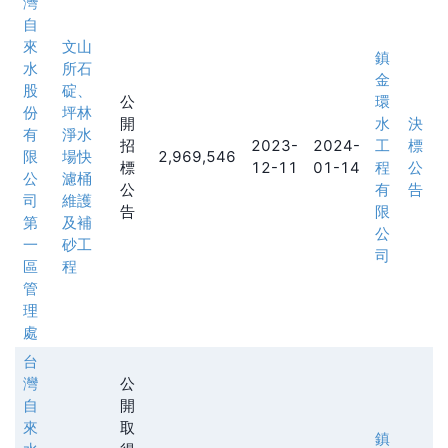
灣
自
來
文山
鎮
水
所石
金
股
碇、
公
環
份
坪林
開
水
決
有
淨水
招
2023-
2024-
工
標
限
場快
2,969,546
標
12-11
01-14
程
公
公
濾桶
公
有
告
司
維護
告
限
第
及補
公
一
砂工
司
區
程
管
理
處
台
灣
公
自
開
來
取
鎮