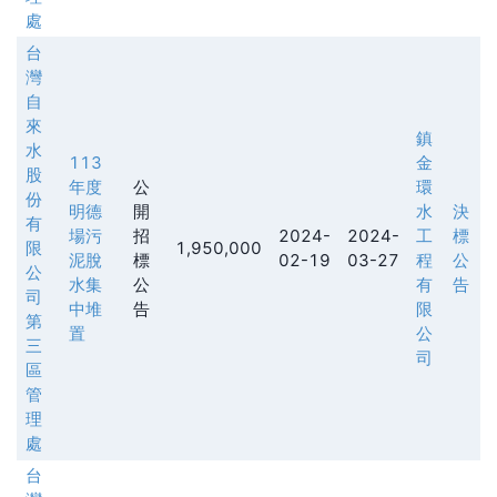
處
台
灣
自
來
鎮
水
113
金
股
年度
公
環
份
明德
開
水
決
有
場污
招
2024-
2024-
工
標
限
1,950,000
泥脫
標
02-19
03-27
程
公
公
水集
公
有
告
司
中堆
告
限
第
置
公
三
司
區
管
理
處
台