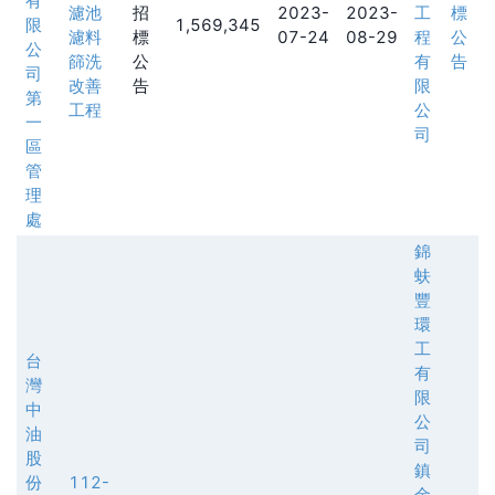
有
濾池
招
2023-
2023-
工
標
限
1,569,345
濾料
標
07-24
08-29
程
公
公
篩洗
公
有
告
司
改善
告
限
第
工程
公
一
司
區
管
理
處
錦
蚨
豐
環
工
台
有
灣
限
中
公
油
司
股
鎮
份
112-
金