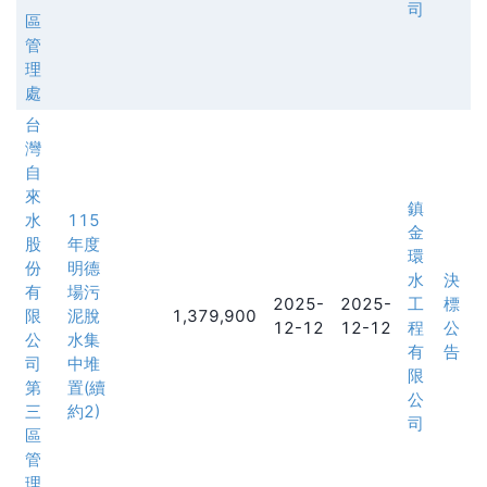
司
區
管
理
處
台
灣
自
來
鎮
水
115
金
股
年度
環
份
明德
水
決
有
場污
2025-
2025-
工
標
限
泥脫
1,379,900
12-12
12-12
程
公
公
水集
有
告
司
中堆
限
第
置(續
公
三
約2)
司
區
管
理