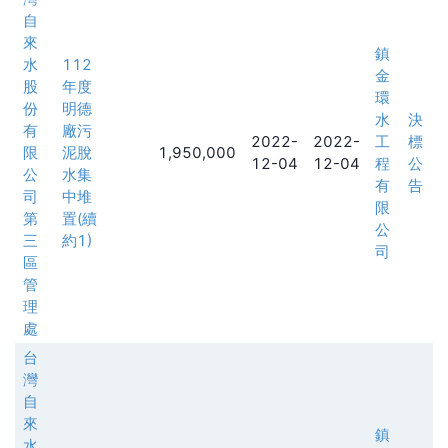
自
來
鎮
水
112
金
股
年度
環
份
明德
水
決
有
廠污
2022-
2022-
工
標
限
泥脫
1,950,000
12-04
12-04
程
公
公
水集
有
告
司
中堆
限
第
置(續
公
三
約1)
司
區
管
理
處
台
灣
自
來
鎮
水