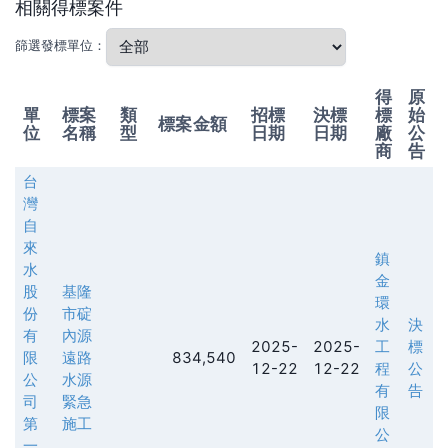
相關得標案件
篩選發標單位：
得
原
單
標案
類
招標
決標
標
始
標案金額
位
名稱
型
日期
日期
廠
公
商
告
台
灣
自
來
鎮
水
金
股
基隆
環
份
市碇
水
決
有
內源
2025-
2025-
工
標
限
遠路
834,540
12-22
12-22
程
公
公
水源
有
告
司
緊急
限
第
施工
公
一