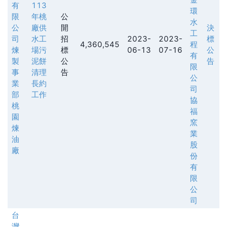
有
113
環
限
年桃
公
水
公
廠供
開
決
工
司
水工
招
2023-
2023-
標
4,360,545
程
煉
場污
標
06-13
07-16
公
有
製
泥餅
公
告
限
事
清理
告
公
業
長約
司
部
工作
協
桃
福
園
窯
煉
業
油
股
廠
份
有
限
公
司
台
灣