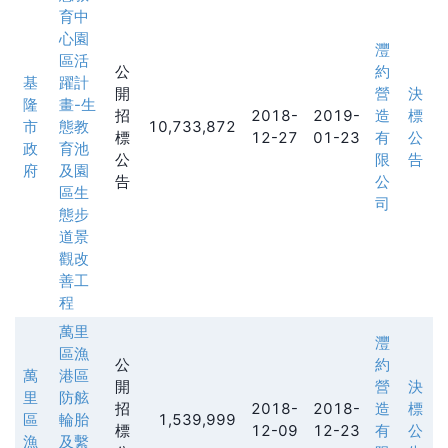
育中
心園
灃
區活
公
約
基
躍計
開
營
決
隆
畫-生
招
2018-
2019-
造
標
市
態教
10,733,872
標
12-27
01-23
有
公
政
育池
公
限
告
府
及園
告
公
區生
司
態步
道景
觀改
善工
程
萬里
灃
區漁
公
約
萬
港區
開
營
決
里
防舷
招
2018-
2018-
造
標
區
輪胎
1,539,999
標
12-09
12-23
有
公
漁
及繫