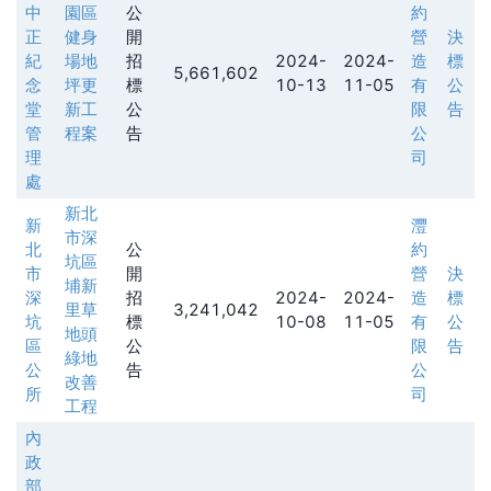
中
園區
公
約
正
健身
開
營
決
紀
場地
招
2024-
2024-
造
標
5,661,602
念
坪更
標
10-13
11-05
有
公
堂
新工
公
限
告
管
程案
告
公
理
司
處
新北
新
灃
市深
北
公
約
坑區
市
開
營
決
埔新
深
招
2024-
2024-
造
標
里草
3,241,042
坑
標
10-08
11-05
有
公
地頭
區
公
限
告
綠地
公
告
公
改善
所
司
工程
內
政
部