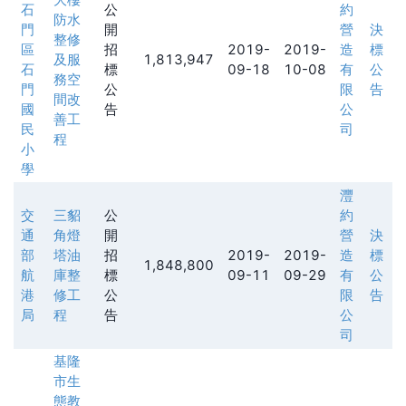
石
公
約
防水
門
開
營
決
整修
區
招
2019-
2019-
造
標
及服
1,813,947
石
標
09-18
10-08
有
公
務空
門
公
限
告
間改
國
告
公
善工
民
司
程
小
學
灃
交
三貂
公
約
通
角燈
開
營
決
部
塔油
招
2019-
2019-
造
標
1,848,800
航
庫整
標
09-11
09-29
有
公
港
修工
公
限
告
局
程
告
公
司
基隆
市生
態教