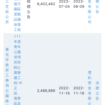
三
招
2023-
2023-
造
標
後方
8,402,462
芝
標
07-04
08-09
有
公
園區
區
公
限
告
景觀
公
告
公
設施
所
司
改善
工程
111
年度
青年
臺
公園
北
管理
市
所所
政
轄公
府
園整
灃
工
建工
約
務
程-中
營
決
局
正
2022-
2022-
造
標
公
2,486,986
區、
11-16
11-16
有
公
園
萬華
限
告
路
區及
公