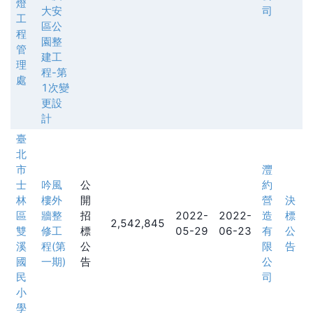
燈
大安
司
工
區公
程
園整
管
建工
理
程-第
處
1次變
更設
計
臺
北
市
灃
士
吟風
公
約
林
樓外
開
營
決
區
牆整
招
2022-
2022-
造
標
2,542,845
雙
修工
標
05-29
06-23
有
公
溪
程(第
公
限
告
國
一期)
告
公
民
司
小
學