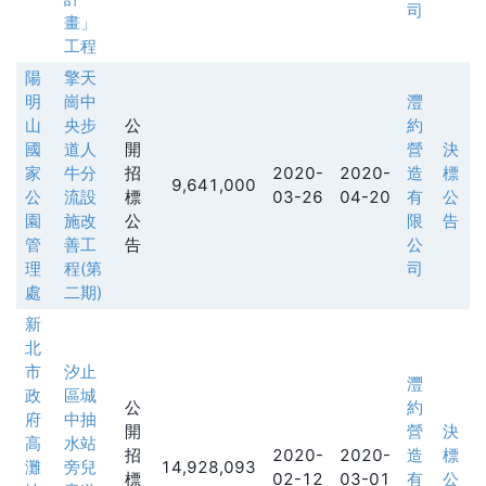
司
畫」
工程
陽
擎天
明
崗中
灃
山
央步
公
約
國
道人
開
營
決
家
牛分
招
2020-
2020-
造
標
9,641,000
公
流設
標
03-26
04-20
有
公
園
施改
公
限
告
管
善工
告
公
理
程(第
司
處
二期)
新
北
市
汐止
灃
政
區城
公
約
府
中抽
開
營
決
高
水站
招
2020-
2020-
造
標
灘
旁兒
14,928,093
標
02-12
03-01
有
公