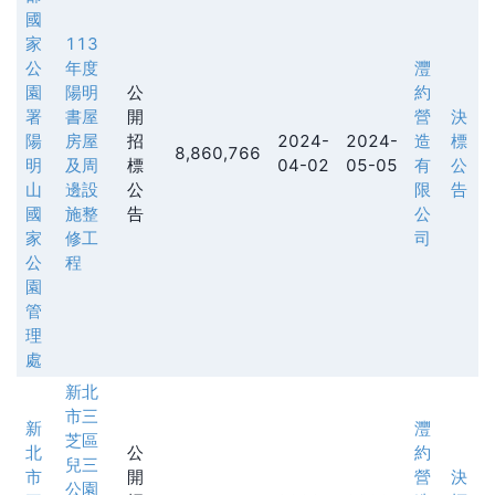
國
家
113
公
年度
灃
園
陽明
公
約
署
書屋
開
營
決
陽
房屋
招
2024-
2024-
造
標
8,860,766
明
及周
標
04-02
05-05
有
公
山
邊設
公
限
告
國
施整
告
公
家
修工
司
公
程
園
管
理
處
新北
市三
新
灃
芝區
北
公
約
兒三
市
開
營
決
公園