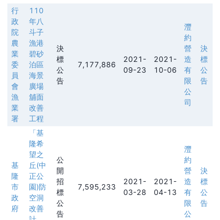
行
110
政
年八
灃
院
斗子
約
農
漁港
決
營
決
業
碧砂
標
2021-
2021-
造
標
委
泊區
7,177,886
公
09-23
10-06
有
公
員
海景
告
限
告
會
廣場
公
漁
舖面
司
業
改善
署
工程
「基
隆希
灃
望之
公
約
基
丘(中
開
營
決
隆
正公
招
2021-
2021-
造
標
市
園)防
7,595,233
標
03-28
04-13
有
公
政
空洞
公
限
告
府
改善
告
公
計