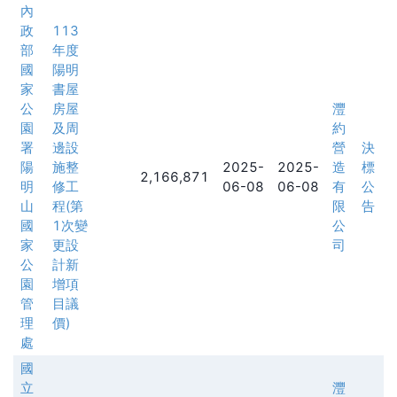
內
政
113
部
年度
國
陽明
家
書屋
公
房屋
灃
園
及周
約
署
邊設
營
決
陽
施整
2025-
2025-
造
標
2,166,871
明
修工
06-08
06-08
有
公
山
程(第
限
告
國
1次變
公
家
更設
司
公
計新
園
增項
管
目議
理
價)
處
國
立
灃