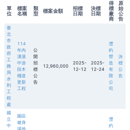
得
原
單
標案
類
招標
決標
標
始
標案金額
位
名稱
型
日期
日期
廠
公
商
告
臺
北
市
114
灃
政
年內
公
約
府
溝溪
開
營
決
工
中游
招
2025-
2025-
造
標
務
12,960,000
段木
標
12-12
12-24
有
公
局
棧道
公
限
告
水
更新
告
公
利
工程
司
工
程
處
國
園區
立
灃
健身
中
約
場地