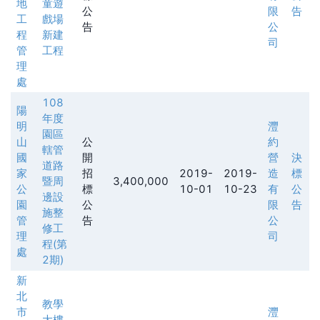
地
童遊
公
限
告
工
戲場
告
公
程
新建
司
管
工程
理
處
108
陽
年度
明
灃
園區
山
公
約
轄管
國
開
營
決
道路
家
招
2019-
2019-
造
標
暨周
3,400,000
公
標
10-01
10-23
有
公
邊設
園
公
限
告
施整
管
告
公
修工
理
司
程(第
處
2期)
新
北
教學
市
灃
大樓