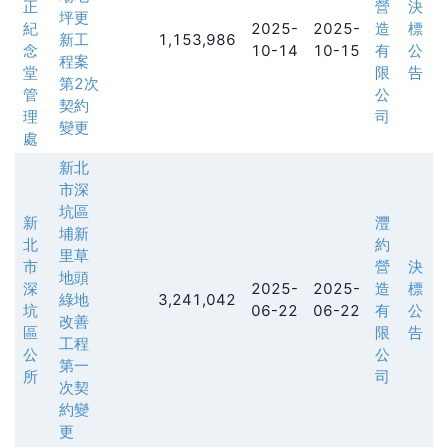
正
營
決
坪更
紀
2025-
2025-
造
標
新工
1,153,986
念
10-14
10-15
有
公
程案
堂
限
告
第2次
管
公
契約
理
司
變更
處
新北
市深
坑區
新
灃
埔新
北
約
里草
市
營
決
地頭
深
2025-
2025-
造
標
綠地
3,241,042
坑
06-22
06-22
有
公
改善
區
限
告
工程
公
公
第一
所
司
次契
約變
更