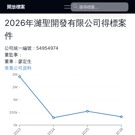
開放標案
open navigation menu
2026
年
濰聖開發有限公司
得標案
件
公司統一編號：
54954974
董監事：
董事
：
廖定生
查看公司資料
2M
2M
1M
550k
0k
2025
2024
2023
2026