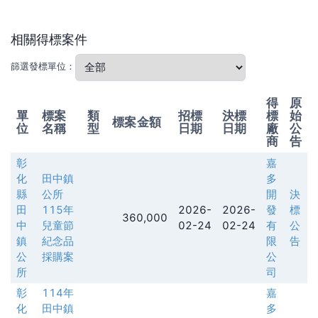
相關得標案件
篩選發標單位：
得
原
單
標案
類
招標
決標
標
始
標案金額
位
名稱
型
日期
日期
廠
公
商
告
彰
嘉
化
田中鎮
多
縣
公所
開
決
田
115年
2026-
2026-
發
標
360,000
中
兒童節
02-24
02-24
有
公
鎮
紀念品
限
告
公
採購案
公
所
司
彰
114年
嘉
化
田中鎮
多