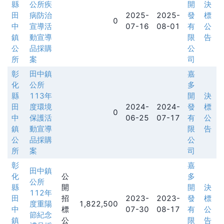
縣
公所疾
開
決
田
病防治
2025-
2025-
發
標
0
中
宣導活
07-16
08-01
有
公
鎮
動宣導
限
告
公
品採購
公
所
案
司
彰
田中鎮
嘉
化
公所
多
縣
113年
開
決
田
度環境
2024-
2024-
發
標
0
中
保護活
06-25
07-17
有
公
鎮
動宣導
限
告
公
品採購
公
所
案
司
彰
嘉
田中鎮
化
公
多
公所
縣
開
開
決
112年
田
招
2023-
2023-
發
標
度重陽
1,822,500
中
標
07-30
08-17
有
公
節紀念
鎮
公
限
告