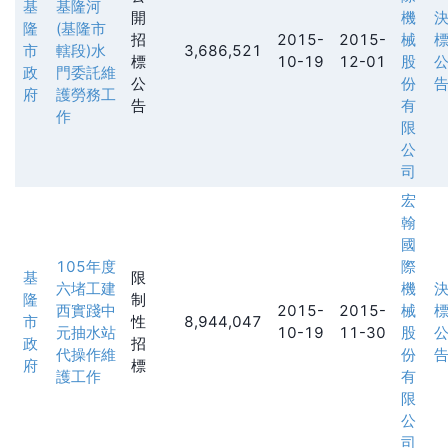
基
基隆河
開
機
隆
(基隆市
招
2015-
2015-
械
市
轄段)水
3,686,521
標
10-19
12-01
股
政
門委託維
公
份
府
護勞務工
告
有
作
限
公
司
宏
翰
國
105年度
際
基
限
六堵工建
機
隆
制
西實踐中
2015-
2015-
械
市
性
8,944,047
元抽水站
10-19
11-30
股
政
招
代操作維
份
府
標
護工作
有
限
公
司