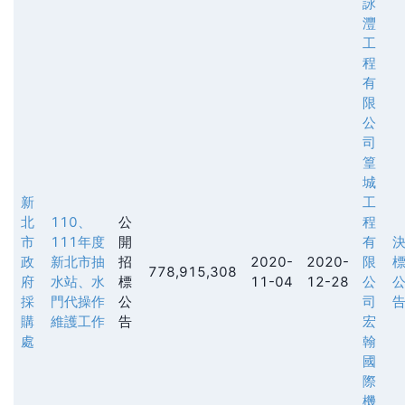
詠
灃
工
程
有
限
公
司
篁
城
新
工
北
110、
公
程
市
111年度
開
有
政
新北市抽
招
2020-
2020-
限
778,915,308
府
水站、水
標
11-04
12-28
公
採
門代操作
公
司
購
維護工作
告
宏
處
翰
國
際
機