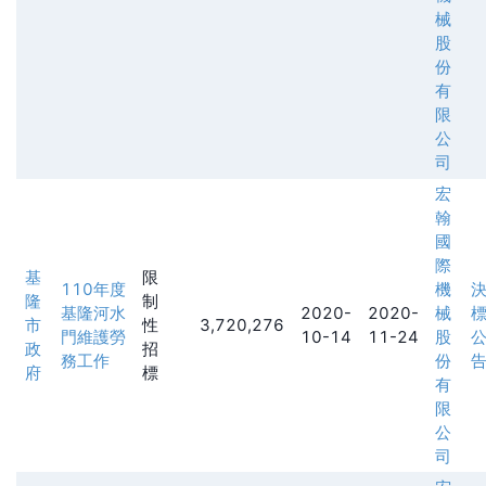
械
股
份
有
限
公
司
宏
翰
國
際
基
限
110年度
機
隆
制
基隆河水
2020-
2020-
械
市
性
3,720,276
門維護勞
10-14
11-24
股
政
招
務工作
份
府
標
有
限
公
司