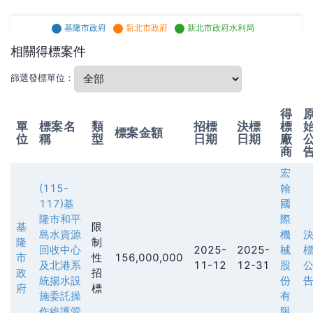
基隆市政府
新北市政府
新北市政府水利局
相關得標案件
篩選發標單位：
得
單
標案名
類
招標
決標
標
標案金額
位
稱
型
日期
日期
廠
商
宏
(115-
翰
117)基
國
隆市和平
際
基
限
島水資源
機
隆
制
回收中心
2025-
2025-
械
市
性
156,000,000
及北港系
11-12
12-31
股
政
招
統揚水設
份
府
標
施委託操
有
作維護管
限