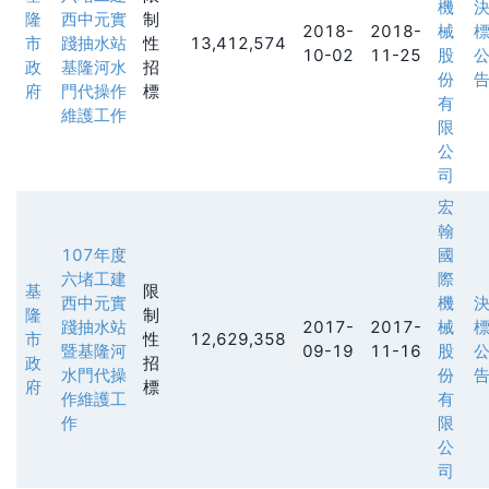
機
隆
西中元實
制
2018-
2018-
械
市
踐抽水站
性
13,412,574
10-02
11-25
股
政
基隆河水
招
份
府
門代操作
標
有
維護工作
限
公
司
宏
翰
107年度
國
六堵工建
際
基
限
西中元實
機
隆
制
踐抽水站
2017-
2017-
械
市
性
12,629,358
暨基隆河
09-19
11-16
股
政
招
水門代操
份
府
標
作維護工
有
作
限
公
司