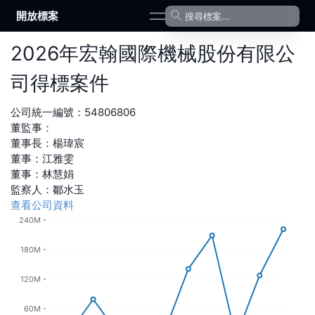
開放標案
open navigation menu
2026
年
宏翰國際機械股份有限公
司
得標案件
公司統一編號：
54806806
董監事：
董事長
：
楊瑋宸
董事
：
江雅雯
董事
：
林慧娟
監察人
：
鄒水玉
查看公司資料
240M
180M
120M
60M