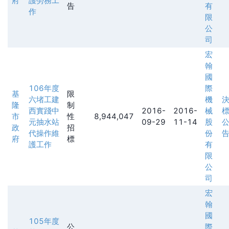
府
護勞務工
告
有
作
限
公
司
宏
翰
國
106年度
際
基
限
六堵工建
機
隆
制
西實踐中
2016-
2016-
械
市
性
8,944,047
元抽水站
09-29
11-14
股
政
招
代操作維
份
府
標
護工作
有
限
公
司
宏
翰
國
105年度
公
際