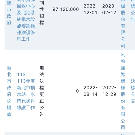
隆
制
回收中心
2022-
2023-
械
市
性
97,120,000
及北港系
12-01
02-12
股
政
招
統揚水設
份
府
標
施委託操
有
作維護管
限
理工作
公
司
宏
翰
新
無
國
北
112、
法
際
市
113年度
決
機
政
新北市抽
標
2022-
2022-
械
0
府
水站、水
更
08-14
12-29
股
採
門代操作
正
份
購
維護工作
公
有
處
告
限
公
司