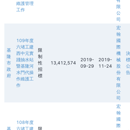
有
維護管理
限
工作
公
司
宏
翰
109年度
國
六堵工建
際
基
限
西中元實
機
隆
制
踐抽水站
2019-
2019-
械
市
性
13,412,574
暨基隆河
09-29
11-24
股
政
招
水門代操
份
府
標
作維護工
有
作
限
公
司
宏
翰
國
108年度
際
基
六堵工建
限