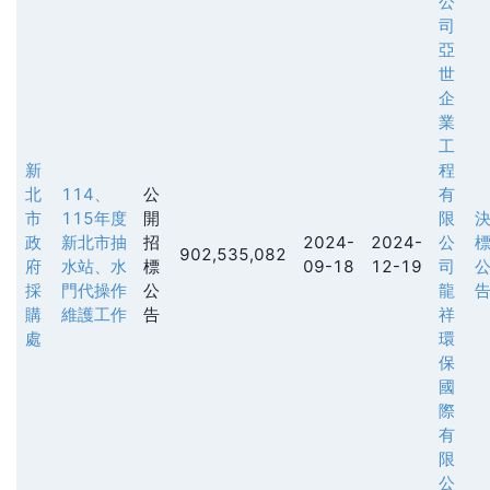
公
司
亞
世
企
業
工
新
程
北
114、
公
有
市
115年度
開
限
政
新北市抽
招
2024-
2024-
公
902,535,082
府
水站、水
標
09-18
12-19
司
採
門代操作
公
龍
購
維護工作
告
祥
處
環
保
國
際
有
限
公