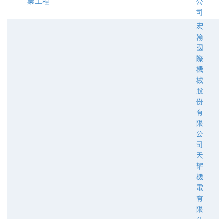
業工程
公
司
宏
翰
國
際
機
械
股
份
有
限
公
司
天
耀
機
電
有
限