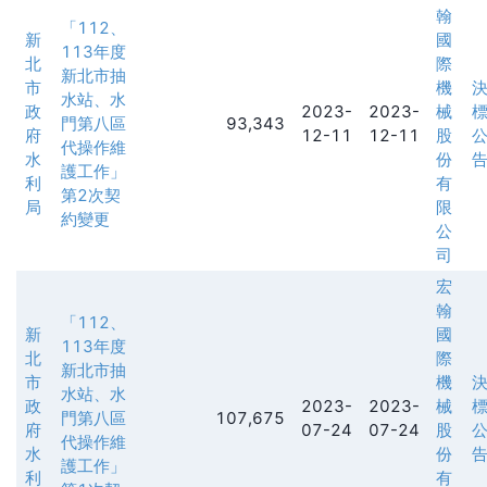
翰
「112、
新
國
113年度
北
際
新北市抽
市
機
水站、水
政
2023-
2023-
械
門第八區
93,343
府
12-11
12-11
股
代操作維
水
份
護工作」
利
有
第2次契
局
限
約變更
公
司
宏
翰
「112、
新
國
113年度
北
際
新北市抽
市
機
水站、水
政
2023-
2023-
械
門第八區
107,675
府
07-24
07-24
股
代操作維
水
份
護工作」
利
有