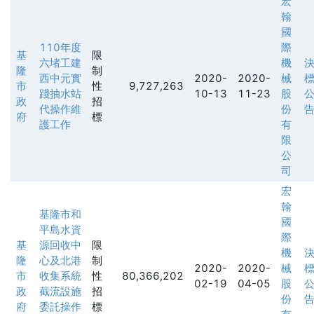
宏
翰
國
110年度
際
基
限
六堵工建
機
隆
制
西中元實
2020-
2020-
械
市
性
9,727,263
踐抽水站
10-13
11-23
股
政
招
代操作維
份
府
標
護工作
有
限
公
司
宏
翰
基隆市和
國
平島水資
際
基
源回收中
限
機
隆
心及北港
制
2020-
2020-
械
市
收集系統
性
80,366,202
02-19
04-05
股
政
截流設施
招
份
府
委託操作
標