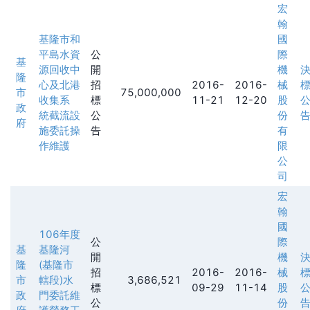
宏
翰
基隆市和
國
平島水資
公
際
基
源回收中
開
機
隆
心及北港
招
2016-
2016-
械
市
75,000,000
收集系
標
11-21
12-20
股
政
統截流設
公
份
府
施委託操
告
有
作維護
限
公
司
宏
翰
國
106年度
公
際
基
基隆河
開
機
隆
(基隆市
招
2016-
2016-
械
市
轄段)水
3,686,521
標
09-29
11-14
股
政
門委託維
公
份