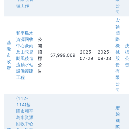
理工作
公
司
宏
翰
和平島水
國
資源回收
公
際
基
中心豪雨
開
機
隆
及山陀兒
招
2025-
2025-
械
市
57,999,069
颱風後進
標
07-29
09-03
股
政
流抽水站
公
份
府
設備復建
告
有
工程
限
公
司
(112-
114)基
宏
隆市和平
翰
島水資源
國
回收中心
際