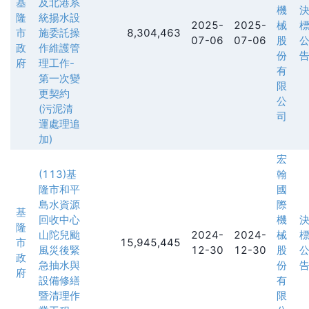
基
及北港系
機
隆
統揚水設
2025-
2025-
械
市
施委託操
8,304,463
07-06
07-06
股
政
作維護管
份
府
理工作-
有
第一次變
限
更契約
公
(污泥清
司
運處理追
加)
宏
(113)基
翰
隆市和平
國
島水資源
際
基
回收中心
機
隆
山陀兒颱
2024-
2024-
械
市
15,945,445
風災後緊
12-30
12-30
股
政
急抽水與
份
府
設備修繕
有
暨清理作
限