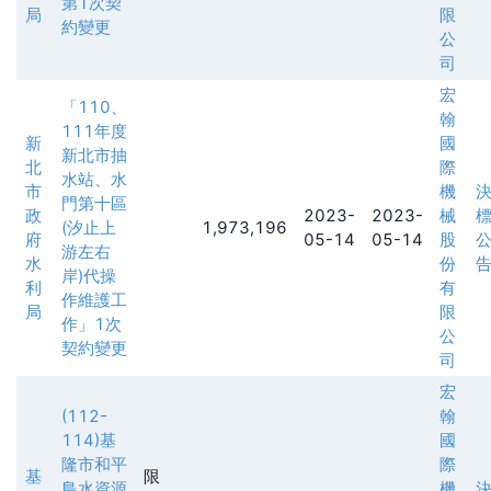
第1次契
局
限
約變更
公
司
宏
「110、
翰
111年度
新
國
新北市抽
北
際
水站、水
市
機
門第十區
政
2023-
2023-
械
(汐止上
1,973,196
府
05-14
05-14
股
游左右
水
份
岸)代操
利
有
作維護工
局
限
作」1次
公
契約變更
司
宏
(112-
翰
114)基
國
隆市和平
際
基
限
島水資源
機