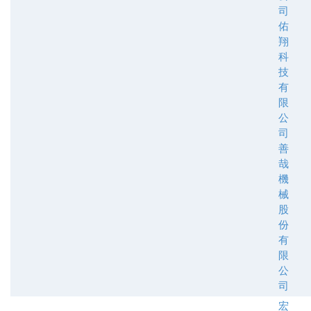
司
佑
翔
科
技
有
限
公
司
善
哉
機
械
股
份
有
限
公
司
宏