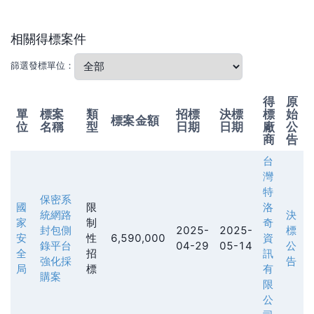
相關得標案件
篩選發標單位：
得
原
單
標案
類
招標
決標
標
始
標案金額
位
名稱
型
日期
日期
廠
公
商
告
台
灣
特
保密系
國
限
洛
統網路
決
家
制
奇
封包側
2025-
2025-
標
安
性
6,590,000
資
錄平台
04-29
05-14
公
全
招
訊
強化採
告
局
標
有
購案
限
公