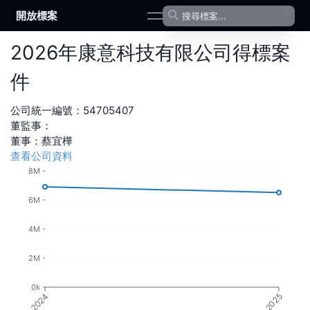
開放標案
open navigation menu
2026
年
康意科技有限公司
得標案
件
公司統一編號：
54705407
董監事：
董事
：
蔡宜樺
查看公司資料
8M
6M
4M
2M
0k
2024
2025