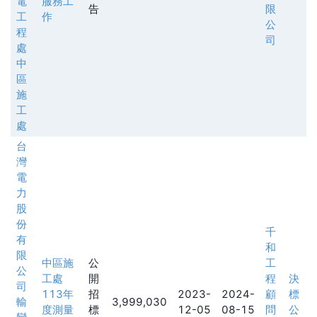
電
服務工
告
限
工
作
公
程
司
處
中
區
施
工
處
台
灣
電
力
股
份
千
有
和
限
中區施
公
工
公
工處
開
程
決
司
113年
招
2023-
2024-
顧
標
輸
3,999,030
度測量
標
12-05
08-15
問
公