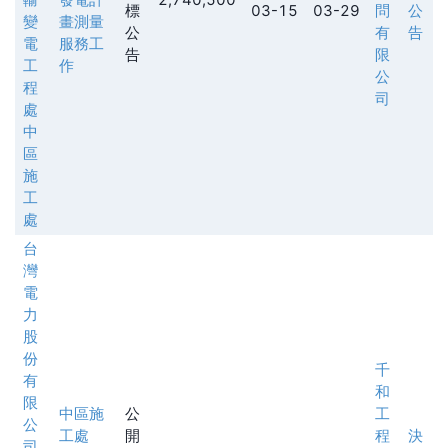
標
03-15
03-29
問
公
變
畫測量
公
有
告
電
服務工
告
限
工
作
公
程
司
處
中
區
施
工
處
台
灣
電
力
股
份
千
有
和
限
中區施
公
工
公
工處
開
程
決
司