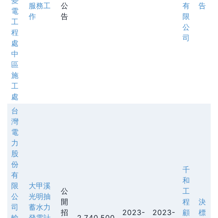
變
服務工
公
有
告
電
作
告
限
工
公
程
司
處
中
區
施
工
處
台
灣
電
力
股
份
千
有
和
限
大甲溪
公
工
公
光明抽
開
程
決
司
蓄水力
招
2023-
2023-
顧
標
輸
發電計
2,740,500