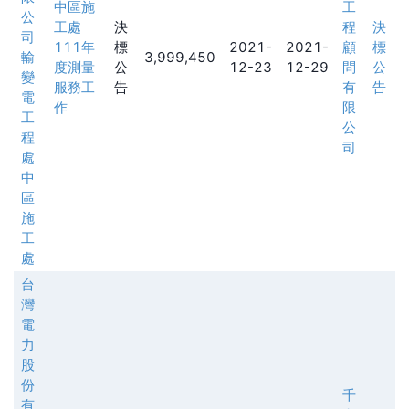
中區施
工
公
工處
決
程
決
司
111年
標
2021-
2021-
顧
標
輸
3,999,450
度測量
公
12-23
12-29
問
公
變
服務工
告
有
告
電
作
限
工
公
程
司
處
中
區
施
工
處
台
灣
電
力
股
份
千
有