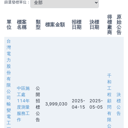
篩選發標單位：
得
原
單
標案
類
招標
決標
標
始
標案金額
位
名稱
型
日期
日期
廠
公
商
告
台
灣
電
力
股
份
千
有
和
限
中區施
公
工
公
工處
開
程
決
司
114年
招
2025-
2025-
顧
標
輸
3,999,030
度測量
標
04-15
05-05
問
公
變
服務工
公
有
告
電
作
告
限
工
公