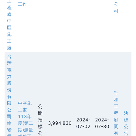
工
工作
公
程
司
處
中
區
施
工
處
台
灣
電
力
股
份
千
有
和
限
中區施
公
工
公
工處
開
程
決
司
113年
招
2024-
2024-
顧
標
輸
度(第二
3,994,830
標
07-02
07-30
問
公
變
期)測量
公
有
告