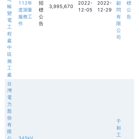
112年
招
2022-
2022-
顧
標
輸
3,995,670
度測量
標
12-05
12-29
問
公
變
服務工
公
有
告
電
作
告
限
工
公
程
司
處
中
區
施
工
處
台
灣
電
力
股
份
千
有
和
限
工
公
345kV