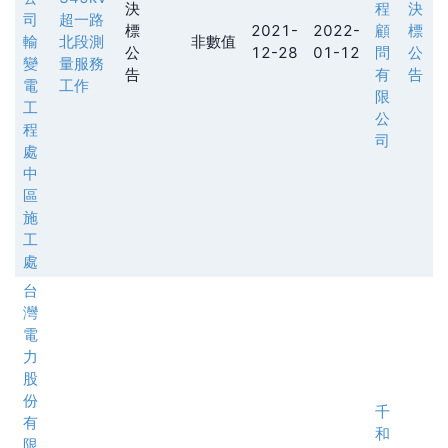
決
程
決
司
超一路
標
2021-
2022-
顧
標
輸
北段測
非數值
公
12-28
01-12
問
公
變
量服務
告
有
告
電
工作
限
工
公
程
司
處
中
區
施
工
處
台
灣
電
力
股
份
千
有
和
限