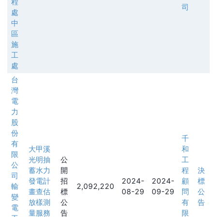
程
司
處
中
區
施
工
處
台
灣
電
力
股
份
千
有
大甲溪
和
限
光明抽
公
工
公
蓄水力
開
程
決
司
發電計
招
2024-
2024-
顧
標
輸
2,092,220
畫查估
標
08-29
09-29
問
公
變
放樣測
公
有
告
電
量服務
告
限