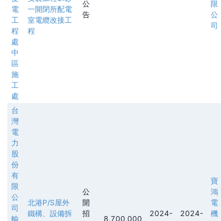
公
限
電
一開閉所配電
告
公
工
室電纜改接工
司
程
程
處
中
區
施
工
處
台
灣
電
力
股
份
有
寶
限
公
鴻
公
北港P/S屋外
開
電
司
鐵構、設備拆
招
2024-
2024-
機
輸
8,700,000