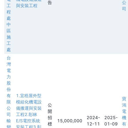
告
公
工
與安裝工程
司
程
處
中
區
施
工
處
台
灣
電
力
股
份
有
1.宜梧屋外型
寶
限
模組化機電設
公
鴻
公
備搬運與安裝
開
電
司
工程2.彰林
招
2024-
2025-
機
輸
E/S電控系統
15,000,000
標
12-11
01-09
有
變
安裝工程3.彰