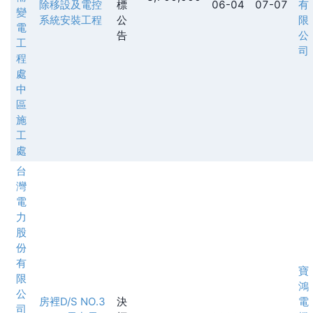
除移設及電控
標
06-04
07-07
有
變
系統安裝工程
公
限
電
告
公
工
司
程
處
中
區
施
工
處
台
灣
電
力
股
份
有
寶
限
鴻
公
房裡D/S NO.3
決
電
司