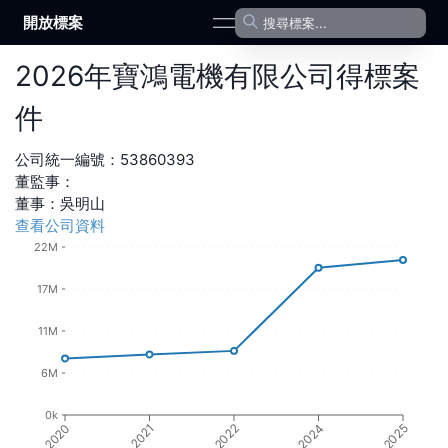
開放標案
open navigation menu
2026
年
寶鴻電機有限公司
得標案
件
公司統一編號：
53860393
董監事：
董事
：
吳明山
查看公司資料
22M
17M
11M
6M
0k
2020
2021
2022
2024
2025