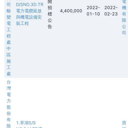
開
電
司
D/SNO.3D.TR
招
2022-
2022-
機
輸
電力電纜延放
4,400,000
標
01-10
02-23
有
變
與機電設備安
公
限
電
裝工程
告
公
工
司
程
處
中
區
施
工
處
台
灣
電
力
股
份
有
1.草湖S/S
寶
限