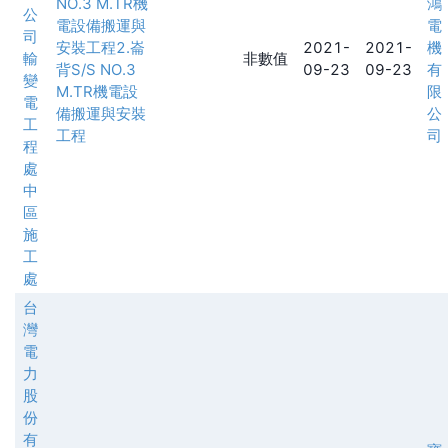
NO.3 M.TR機
鴻
公
電設備搬運與
電
司
安裝工程2.崙
2021-
2021-
機
輸
非數值
背S/S NO.3
09-23
09-23
有
變
M.TR機電設
限
電
備搬運與安裝
公
工
工程
司
程
處
中
區
施
工
處
台
灣
電
力
股
份
有