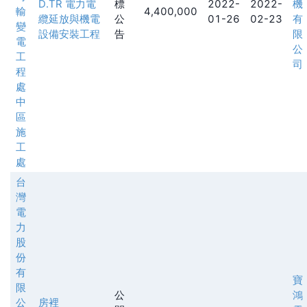
D.TR 電力電
標
2022-
2022-
機
輸
4,400,000
纜延放與機電
公
01-26
02-23
有
變
設備安裝工程
告
限
電
公
工
司
程
處
中
區
施
工
處
台
灣
電
力
股
份
有
寶
限
公
鴻
公
房裡