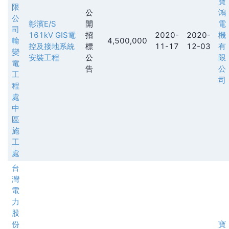
寶
限
公
鴻
公
彰濱E/S
開
電
司
161kV GIS電
招
2020-
2020-
機
輸
4,500,000
控及接地系統
標
11-17
12-03
有
變
安裝工程
公
限
電
告
公
工
司
程
處
中
區
施
工
處
台
灣
電
力
股
份
寶