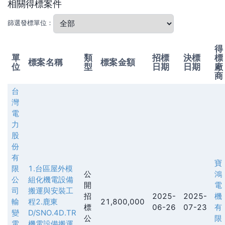
相關得標案件
篩選發標單位：
得
單
類
招標
決標
標
標案名稱
標案金額
位
型
日期
日期
廠
商
台
灣
電
力
股
份
有
寶
限
1.台區屋外模
公
鴻
公
組化機電設備
開
電
司
搬運與安裝工
招
2025-
2025-
機
輸
程2.鹿東
21,800,000
標
06-26
07-23
有
變
D/SNO.4D.TR
公
限
電
機電設備搬運