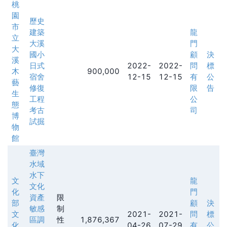
桃
園
歷史
市
建築
龍
立
大溪
門
大
國小
顧
決
溪
日式
2022-
2022-
問
標
木
900,000
宿舍
12-15
12-15
有
公
藝
修復
限
告
生
工程
公
態
考古
司
博
試掘
物
館
臺灣
水域
水下
文
龍
文化
化
門
資產
限
部
顧
決
敏感
制
文
2021-
2021-
問
標
區調
性
1,876,367
化
04-26
07-29
有
公