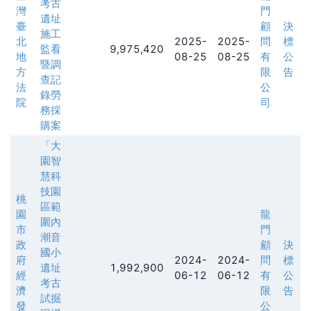
考古
灣
門
遺址
臺
顧
決
施工
北
2025-
2025-
問
標
監看
9,975,420
地
08-25
08-25
有
公
暨調
方
限
告
查記
法
公
錄勞
院
司
務採
購案
「大
園智
慧科
技園
桃
區範
園
龍
圍內
市
門
潮音
政
顧
決
國小
府
2024-
2024-
問
標
遺址
1,992,900
經
06-12
06-12
有
公
考古
濟
限
告
試掘
發
公