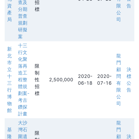
查及
招
資
限
告
分期
標
產
公
普查
局
司
規劃
研擬
案
十三
新
行文
北
龍
化聚
市
門
落再
限
立
顧
決
造工
制
十
2020-
2020-
問
標
程整
性
2,500,000
三
06-18
07-16
有
公
體規
招
行
限
告
劃案-
標
博
公
考古
物
司
鑽探
館
計畫
大沙
龍
基
灣石
門
限
隆
圍遺
顧
決