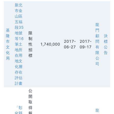
新北
市金
山區
五福
龍
段35
基
門
地號
限
隆
顧
決
等16
制
市
2017-
2017-
問
標
筆土
性
1,740,000
文
06-27
09-17
有
公
地所
招
化
限
告
在用
標
局
公
地文
司
化層
存在
評估
計畫
公
開
取
「彰
得
龍
化縣
報