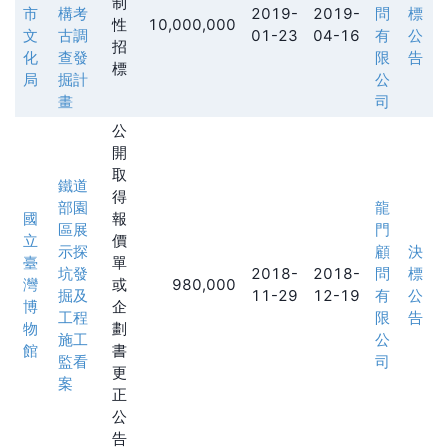
制
市
構考
2019-
2019-
問
標
性
10,000,000
文
古調
01-23
04-16
有
公
招
化
查發
限
告
標
局
掘計
公
畫
司
公
開
取
鐵道
得
部園
龍
國
報
區展
門
立
價
示探
顧
決
臺
單
坑發
2018-
2018-
問
標
灣
或
980,000
掘及
11-29
12-19
有
公
博
企
工程
限
告
物
劃
施工
公
館
書
監看
司
更
案
正
公
告