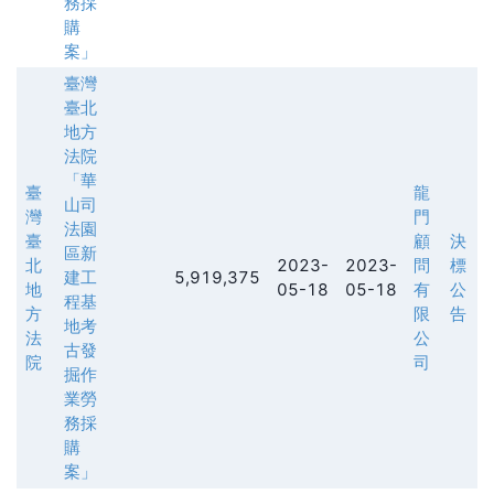
務採
購
案」
臺灣
臺北
地方
法院
「華
臺
龍
山司
灣
門
法園
臺
顧
決
區新
北
2023-
2023-
問
標
建工
5,919,375
地
05-18
05-18
有
公
程基
方
限
告
地考
法
公
古發
院
司
掘作
業勞
務採
購
案」