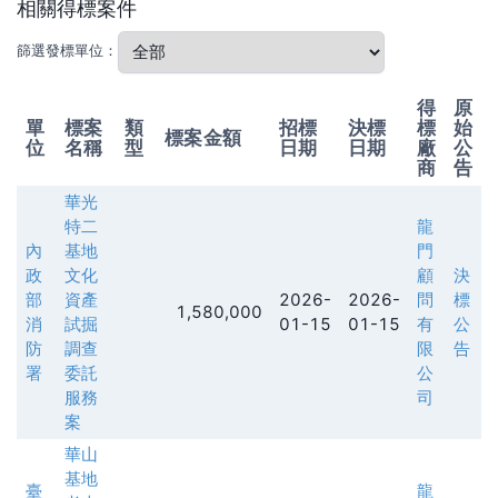
相關得標案件
篩選發標單位：
得
原
單
標案
類
招標
決標
標
始
標案金額
位
名稱
型
日期
日期
廠
公
商
告
華光
特二
龍
內
基地
門
政
文化
顧
決
部
資產
2026-
2026-
問
標
1,580,000
消
試掘
01-15
01-15
有
公
防
調查
限
告
署
委託
公
服務
司
案
華山
基地
臺
龍