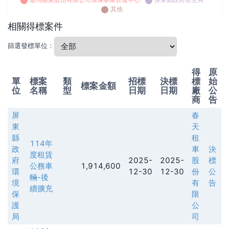
其他
相關得標案件
篩選發標單位：
得
原
單
標案
類
招標
決標
標
始
標案金額
位
名稱
型
日期
日期
廠
公
商
告
屏
春
東
天
縣
租
114年
政
車
決
度租賃
府
2025-
2025-
股
標
公務車
1,914,600
環
12-30
12-30
份
公
輛-後
境
有
告
續擴充
保
限
護
公
局
司