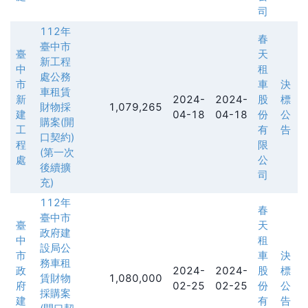
司
112年
春
臺中市
臺
天
新工程
中
租
處公務
市
車
決
車租賃
新
2024-
2024-
股
標
財物採
1,079,265
建
04-18
04-18
份
公
購案(開
工
有
告
口契約)
程
限
(第一次
處
公
後續擴
司
充)
112年
春
臺中市
臺
天
政府建
中
租
設局公
市
車
決
務車租
政
2024-
2024-
股
標
賃財物
1,080,000
府
02-25
02-25
份
公
採購案
建
有
告