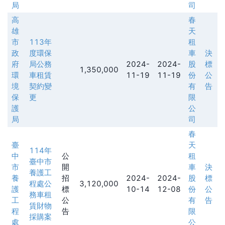
局
司
高
春
雄
天
市
113年
租
政
度環保
車
決
府
局公務
2024-
2024-
股
標
1,350,000
環
車租賃
11-19
11-19
份
公
境
契約變
有
告
保
更
限
護
公
局
司
春
臺
天
114年
中
公
租
臺中市
市
開
車
決
養護工
養
招
2024-
2024-
股
標
程處公
3,120,000
護
標
10-14
12-08
份
公
務車租
工
公
有
告
賃財物
程
告
限
採購案
處
公