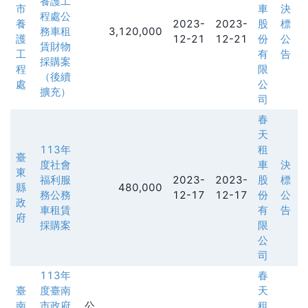
養護工
市
車
決
程處公
養
2023-
2023-
股
標
務車租
3,120,000
護
12-21
12-21
份
公
賃財物
工
有
告
採購案
程
限
（後續
處
公
擴充）
司
春
天
113年
租
臺
度社會
車
決
東
福利服
2023-
2023-
股
標
縣
480,000
務公務
12-17
12-17
份
公
政
車租賃
有
告
府
採購案
限
公
司
113年
春
臺
度臺南
天
南
市政府
公
租