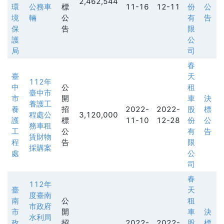
2,462,544
環
公務車
標
11-16
12-11
份
公
境
輛
公
有
告
保
告
限
護
公
局
司
春
臺
天
112年
中
公
租
臺中市
市
開
車
決
養護工
養
招
2022-
2022-
股
標
程處公
3,120,000
護
標
11-10
12-28
份
公
務車租
工
公
有
告
賃財物
程
告
限
採購案
處
公
司
春
112年
臺
天
度臺南
南
公
租
市政府
市
開
車
決
水利局
政
招
2022-
2022-
股
標