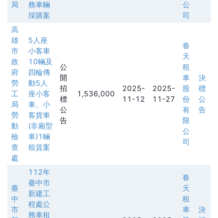
局
務車輛
公
採購案
司
高
雄
5人座
春
市
小客車
天
政
10輛及
公
租
府
四輪傳
開
車
決
勞
動5人
招
2025-
2025-
股
標
工
座小客
1,536,000
標
11-12
11-27
份
公
局
車、小
公
有
告
勞
客貨車
告
限
動
(非廂型
公
檢
車)1輛
司
查
租賃案
處
112年
春
臺中市
臺
天
新建工
中
租
程處公
市
車
決
務車租