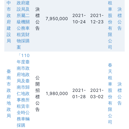
中
政府建
租
市
設局及
決
車
決
政
所屬二
標
2021-
2021-
股
標
7,950,000
府
級機關
公
10-24
12-23
份
公
建
公務車
告
有
告
設
租賃財
限
局
物採購
公
案
司
「110
年度臺
春
南市政
臺
天
府地政
南
公
租
局及臺
市
開
車
決
南市歸
政
招
2021-
2021-
股
標
仁地政
1,980,000
府
標
01-28
03-02
份
公
事務所
地
公
有
告
租賃非
政
告
限
全時公
局
公
務車輛
司
採購