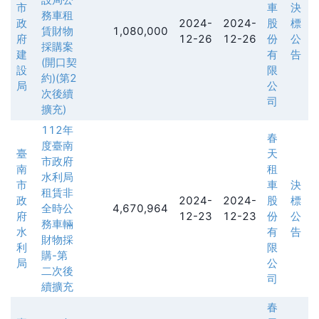
市
車
決
務車租
政
2024-
2024-
股
標
賃財物
1,080,000
府
12-26
12-26
份
公
採購案
建
有
告
(開口契
設
限
約)(第2
局
公
次後續
司
擴充)
112年
春
度臺南
臺
天
市政府
南
租
水利局
市
車
決
租賃非
政
2024-
2024-
股
標
全時公
4,670,964
府
12-23
12-23
份
公
務車輛
水
有
告
財物採
利
限
購-第
局
公
二次後
司
續擴充
春