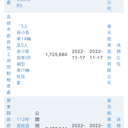
處
公
約)
司
高
雄
「5人
春
市
座小客
天
政
車14輛
租
府
及5人
車
決
勞
座小客
2022-
2022-
股
標
工
1,725,660
貨車(非
11-17
11-17
份
公
局
廂型
有
告
勞
車)1輛
限
動
租賃
公
檢
案」
司
查
處
屏
春
東
天
縣
公
租
政
112年
開
車
決
府
度租賃
招
2022-
2022-
股
標