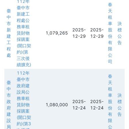
112年
春
臺中市
臺
天
新建工
中
租
程處公
市
車
決
務車租
新
2025-
2025-
股
標
賃財物
1,079,265
建
12-29
12-29
份
公
採購案
工
有
告
(開口契
程
限
約)(第
處
公
三次後
司
續擴充)
112年
春
臺中市
臺
天
政府建
中
租
設局公
市
車
決
務車租
政
2025-
2025-
股
標
賃財物
1,080,000
府
12-24
12-24
份
公
採購案
建
有
告
(開口契
設
限
約)(第3
局
公