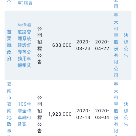
車)租賃
司
春
天
生活圈
公
租
苗
道路交
開
車
決
栗
通系統
招
2020-
2020-
股
標
縣
建設督
633,600
標
03-23
04-22
份
公
政
導等公
公
有
告
府
務用車
告
限
輛租賃
公
司
臺
春
南
天
市
公
租
臺
109年
開
車
決
南
非全時
招
2020-
2020-
股
標
1,923,000
地
車輛租
標
02-14
03-04
份
公
政
賃案
公
有
告
事
告
限