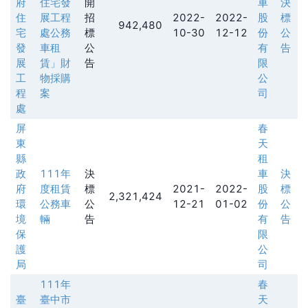
府
住宅發
開
車
決
住
展工程
招
2022-
2022-
股
標
942,480
宅
處公務
標
10-30
12-12
份
公
發
車租
公
有
告
展
賃」財
告
限
工
物採購
公
程
案
司
處
屏
春
東
天
縣
租
政
111年
決
車
決
府
度租賃
標
2021-
2022-
股
標
2,321,424
環
公務車
公
12-21
01-02
份
公
境
輛
告
有
告
保
限
護
公
局
司
111年
春
臺
臺中市
天