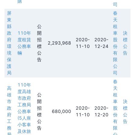
購
司
屏
春
東
天
縣
公
租
政
110年
開
車
決
府
度租賃
招
2020-
2020-
股
標
2,293,968
環
公務車
標
11-10
12-24
份
公
境
輛
公
有
告
保
告
限
護
公
局
司
春
110年
高
天
度高雄
雄
公
租
市政府
市
開
車
決
工務局
政
招
2020-
2020-
股
標
公務車
680,000
府
標
11-10
12-20
份
公
(5人座
工
公
有
告
小客車
務
告
限
及休旅
局
公