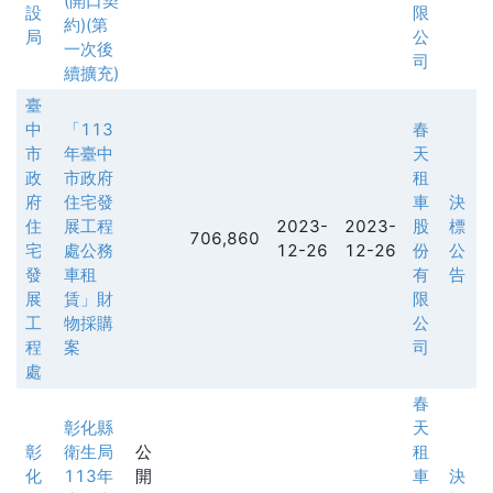
(開口契
設
限
約)(第
局
公
一次後
司
續擴充)
臺
中
「113
春
市
年臺中
天
政
市政府
租
府
住宅發
車
決
住
展工程
2023-
2023-
股
標
706,860
宅
處公務
12-26
12-26
份
公
發
車租
有
告
展
賃」財
限
工
物採購
公
程
案
司
處
春
彰化縣
天
彰
衛生局
公
租
化
113年
開
車
決