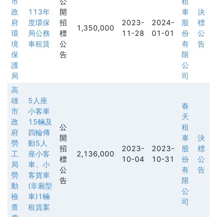
市
公
租
政
113年
開
車
決
府
度環保
招
2023-
2024-
股
標
1,350,000
環
局公務
標
11-28
01-01
份
公
境
車租賃
公
有
告
保
告
限
護
公
局
司
高
雄
5人座
春
市
小客車
天
政
15輛及
公
租
府
四輪傳
開
車
決
勞
動5人
招
2023-
2023-
股
標
工
座小客
2,136,000
標
10-04
10-31
份
公
局
車、小
公
有
告
勞
客貨車
告
限
動
(非廂型
公
檢
車)1輛
司
查
租賃案