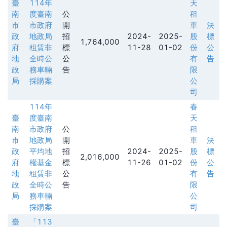
臺
114年
天
南
度臺南
公
租
市
市政府
開
車
決
政
地政局
招
2024-
2025-
股
標
1,764,000
府
租賃非
標
11-28
01-02
份
公
地
全時公
公
有
告
政
務車輛
告
限
局
採購案
公
司
114年
春
臺
度臺南
天
南
市政府
公
租
市
地政局
開
車
決
政
平均地
招
2024-
2025-
股
標
2,016,000
府
權基金
標
11-26
01-02
份
公
地
租賃非
公
有
告
政
全時公
告
限
局
務車輛
公
採購案
司
臺
「113