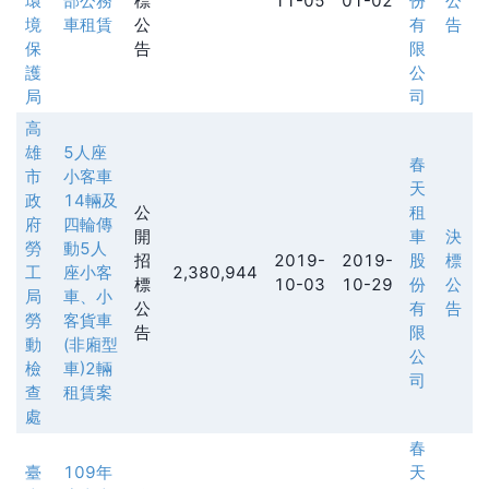
環
部公務
標
11-05
01-02
份
公
境
車租賃
公
有
告
保
告
限
護
公
局
司
高
雄
5人座
春
市
小客車
天
政
14輛及
公
租
府
四輪傳
開
車
決
勞
動5人
招
2019-
2019-
股
標
工
座小客
2,380,944
標
10-03
10-29
份
公
局
車、小
公
有
告
勞
客貨車
告
限
動
(非廂型
公
檢
車)2輛
司
查
租賃案
處
春
臺
109年
天