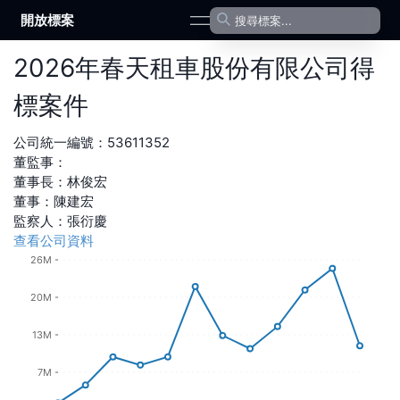
開放標案
open navigation menu
2026
年
春天租車股份有限公司
得
標案件
公司統一編號：
53611352
董監事：
董事長
：
林俊宏
董事
：
陳建宏
監察人
：
張衍慶
查看公司資料
26M
20M
13M
7M