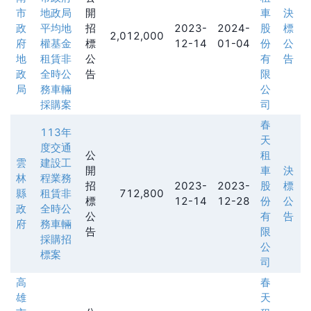
市
地政局
開
車
決
政
平均地
招
2023-
2024-
股
標
2,012,000
府
權基金
標
12-14
01-04
份
公
地
租賃非
公
有
告
政
全時公
告
限
局
務車輛
公
採購案
司
春
113年
天
度交通
公
租
雲
建設工
開
車
決
林
程業務
招
2023-
2023-
股
標
縣
租賃非
712,800
標
12-14
12-28
份
公
政
全時公
公
有
告
府
務車輛
告
限
採購招
公
標案
司
高
春
雄
天