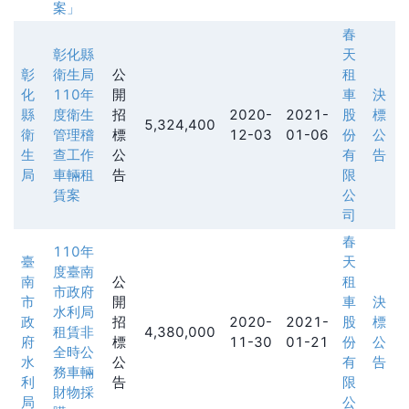
案」
春
彰化縣
天
彰
衛生局
公
租
化
110年
開
車
決
縣
度衛生
招
2020-
2021-
股
標
5,324,400
衛
管理稽
標
12-03
01-06
份
公
生
查工作
公
有
告
局
車輛租
告
限
賃案
公
司
春
110年
臺
天
度臺南
南
公
租
市政府
市
開
車
決
水利局
政
招
2020-
2021-
股
標
租賃非
4,380,000
府
標
11-30
01-21
份
公
全時公
水
公
有
告
務車輛
利
告
限
財物採
局
公