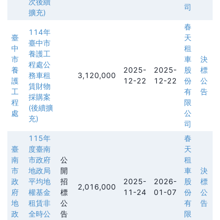
次後續
司
擴充)
春
114年
臺
天
臺中市
中
租
養護工
市
車
決
程處公
養
2025-
2025-
股
標
務車租
3,120,000
護
12-22
12-22
份
公
賃財物
工
有
告
採購案
程
限
(後續擴
處
公
充)
司
115年
春
臺
度臺南
天
南
市政府
公
租
市
地政局
開
車
決
政
平均地
招
2025-
2026-
股
標
2,016,000
府
權基金
標
11-24
01-07
份
公
地
租賃非
公
有
告
政
全時公
告
限