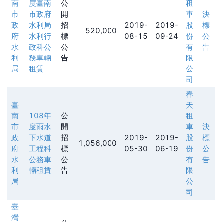
南
度臺南
公
租
市
市政府
開
車
決
政
水利局
招
2019-
2019-
股
標
520,000
府
水利行
標
08-15
09-24
份
公
水
政科公
公
有
告
利
務車輛
告
限
局
租賃
公
司
春
臺
天
南
108年
公
租
市
度雨水
開
車
決
政
下水道
招
2019-
2019-
股
標
1,056,000
府
工程科
標
05-30
06-19
份
公
水
公務車
公
有
告
利
輛租賃
告
限
局
公
司
臺
灣