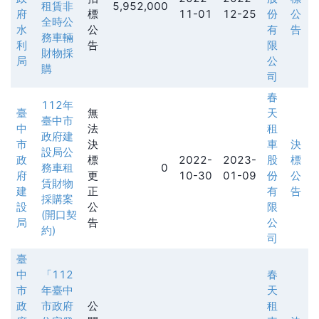
租賃非
5,952,000
府
標
11-01
12-25
份
公
全時公
水
公
有
告
務車輛
利
告
限
財物採
局
公
購
司
春
112年
臺
無
天
臺中市
中
法
租
政府建
市
決
車
決
設局公
政
標
2022-
2023-
股
標
務車租
0
府
更
10-30
01-09
份
公
賃財物
建
正
有
告
採購案
設
公
限
(開口契
局
告
公
約)
司
臺
中
「112
春
市
年臺中
天
政
市政府
公
租