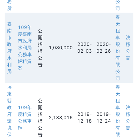
務
公
所
司
春
臺
天
109年
南
公
租
度臺南
市
開
車
決
市政府
政
招
2020-
2020-
股
標
水利局
1,080,000
府
標
02-03
02-26
份
公
公務車
水
公
有
告
輛租賃
利
告
限
案
局
公
司
屏
春
東
天
縣
公
租
政
109年
開
車
決
府
度租賃
招
2019-
2019-
股
標
2,138,016
環
公務車
標
12-18
12-24
份
公
境
輛
公
有
告
保
告
限