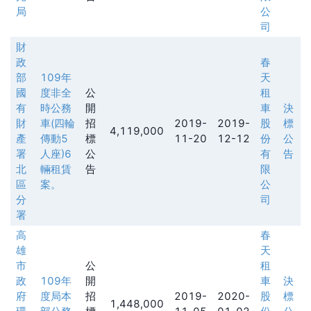
局
公
司
財
政
春
部
109年
天
國
度非全
公
租
有
時公務
開
車
決
財
車(四輪
招
2019-
2019-
股
標
4,119,000
產
傳動5
標
11-20
12-12
份
公
署
人座)6
公
有
告
北
輛租賃
告
限
區
案。
公
分
司
署
高
春
雄
天
市
公
租
政
109年
開
車
決
府
度局本
招
2019-
2020-
股
標
1,448,000