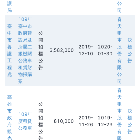
護
公
局
司
109年
春
臺
臺中市
天
中
政府建
公
租
市
設局及
開
車
決
養
所屬二
招
2019-
2020-
股
標
6,582,000
護
級機關
標
12-10
01-30
份
公
工
公務車
公
有
告
程
租賃財
告
限
處
物採購
公
案
司
春
高
天
雄
公
租
市
開
車
決
109年
政
招
2019-
2019-
股
標
度租賃
810,000
府
標
11-26
12-23
份
公
公務車
觀
公
有
告
光
告
限