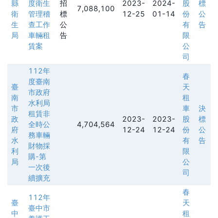
縣
度衛生
招
2023-
2024-
股
標
7,088,100
衛
管理稽
標
12-25
01-14
份
公
生
查工作
公
有
告
局
車輛租
告
限
賃案
公
司
112年
春
度臺南
臺
天
市政府
南
租
水利局
市
車
決
租賃非
政
2023-
2023-
股
標
全時公
4,704,564
府
12-24
12-24
份
公
務車輛
水
有
告
財物採
利
限
購-第
局
公
一次後
司
續擴充
春
112年
臺
天
臺中市
中
租