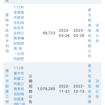
處
112年
春
度臺南
臺
天
市政府
南
租
水利局
市
車
決
租賃非
政
2023-
2023-
股
標
全時公
69,723
府
03-26
03-26
份
公
務車輛
水
有
告
財物採
利
限
購-第
局
公
一次契
司
約變更
春
112年
臺
天
臺中市
中
公
租
新建工
市
開
車
決
程處公
新
招
2022-
2022-
股
標
務車租
1,079,265
建
標
11-21
12-13
份
公
賃財物
工
公
有
告
採購案
程
告
限
(開口契