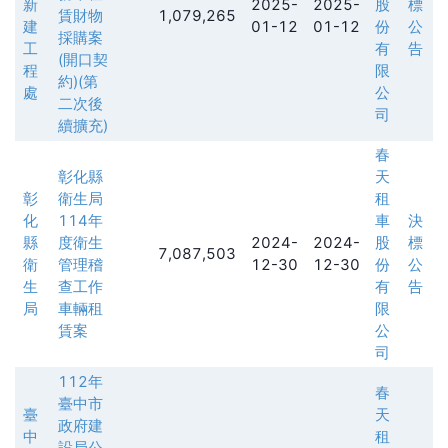
新
2025-
2025-
股
標
賃財物
1,079,265
建
01-12
01-12
份
公
採購案
工
有
告
(開口契
程
限
約)(第
處
公
二次後
司
續擴充)
春
彰化縣
天
彰
衛生局
租
化
114年
車
決
縣
度衛生
2024-
2024-
股
標
7,087,503
衛
管理稽
12-30
12-30
份
公
生
查工作
有
告
局
車輛租
限
賃案
公
司
112年
春
臺中市
臺
天
政府建
中
租
設局公