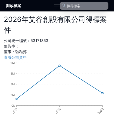
開放標案
open navigation menu
2026
年
艾谷創設有限公司
得標案
件
公司統一編號：
53171853
董監事：
董事
：
張稚邦
查看公司資料
6M
5M
3M
2M
0k
2017
2019
2023