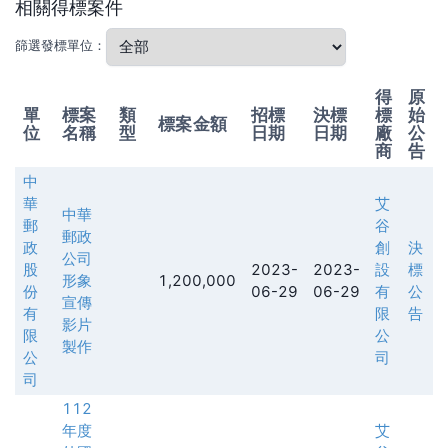
相關得標案件
篩選發標單位：
得
原
單
標案
類
招標
決標
標
始
標案金額
位
名稱
型
日期
日期
廠
公
商
告
中
華
艾
中華
郵
谷
郵政
政
創
決
公司
股
2023-
2023-
設
標
形象
1,200,000
份
06-29
06-29
有
公
宣傳
有
限
告
影片
限
公
製作
公
司
司
112
年度
艾