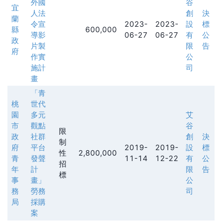
外國
谷
宜
人法
創
決
蘭
令宣
2023-
2023-
設
標
縣
600,000
導影
06-27
06-27
有
公
政
片製
限
告
府
作實
公
施計
司
畫
「青
桃
世代
園
多元
艾
市
觀點
谷
限
政
社群
創
決
制
府
平台
2019-
2019-
設
標
性
2,800,000
青
發聲
11-14
12-22
有
公
招
年
計
限
告
標
事
畫」
公
務
勞務
司
局
採購
案