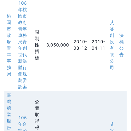
108
年桃
桃
園市
園
政府
艾
市
青年
谷
限
政
事務
創
決
制
府
局青
2019-
2019-
設
標
性
3,050,000
青
年創
03-12
04-11
有
公
招
年
世代
限
告
標
事
新媒
公
務
體行
司
局
銷規
劃委
託案
臺
灣
公
糖
開
業
取
106
股
得
年台
艾
份
報
糖公
谷