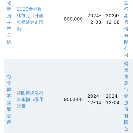
化
意
縣
2025幸福員
行
員
林市元旦升旗
2024-
2024-
銷
800,000
林
典禮暨健走活
12-08
12-08
股
市
動
份
公
有
所
限
公
司
齊
天
彰
創
化
意
縣
行
芬園傳統農村
芬
2024-
2024-
銷
米產物市場化
950,000
園
12-04
12-04
股
計畫
鄉
份
公
有
所
限
公