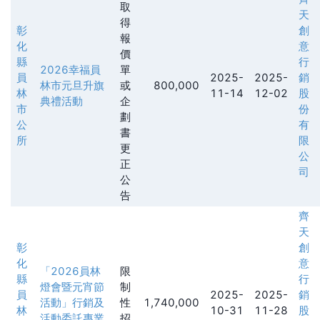
取
天
得
彰
創
報
化
意
價
縣
行
2026幸福員
單
員
2025-
2025-
銷
林市元旦升旗
或
800,000
林
11-14
12-02
股
典禮活動
企
市
份
劃
公
有
書
所
限
更
公
正
司
公
告
齊
天
彰
創
化
意
「2026員林
限
縣
行
燈會暨元宵節
制
員
2025-
2025-
銷
活動」行銷及
性
1,740,000
林
10-31
11-28
股
活動委託專業
招