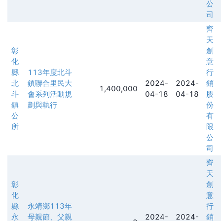
公
司
齊
天
彰
創
化
意
縣
113年度北斗
行
北
鎮聯合里民大
2024-
2024-
銷
1,400,000
斗
會系列活動規
04-18
04-18
股
鎮
劃與執行
份
公
有
所
限
公
司
齊
天
彰
創
化
意
縣
永靖鄉113年
行
永
母親節、父親
2024-
2024-
銷