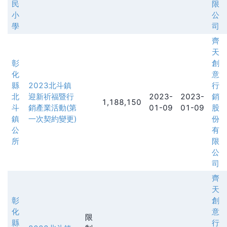
民
限
小
公
學
司
齊
天
彰
創
化
意
縣
2023北斗鎮
行
北
迎新祈福暨行
2023-
2023-
銷
1,188,150
斗
銷產業活動(第
01-09
01-09
股
鎮
一次契約變更)
份
公
有
所
限
公
司
齊
天
彰
創
化
意
限
縣
行