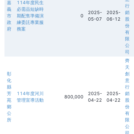
嘉
114年度民生
行
義
必需品短缺時
2025-
2025-
銷
市
期配售準備演
0
05-07
06-12
股
政
練委託專業服
份
府
務案
有
限
公
司
齊
天
彰
創
化
意
縣
行
芳
114年度河川
2025-
2025-
銷
800,000
苑
管理宣導活動
04-22
04-22
股
鄉
份
公
有
所
限
公
司