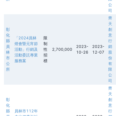
公
司
齊
天
彰
創
化
意
「2024員林
限
縣
行
燈會暨元宵節
制
員
2023-
2023-
銷
活動」行銷及
性
2,700,000
林
10-26
12-07
股
活動委託專業
招
市
份
服務案
標
公
有
所
限
公
司
齊
天
彰
創
化
意
縣
員林市112年
行