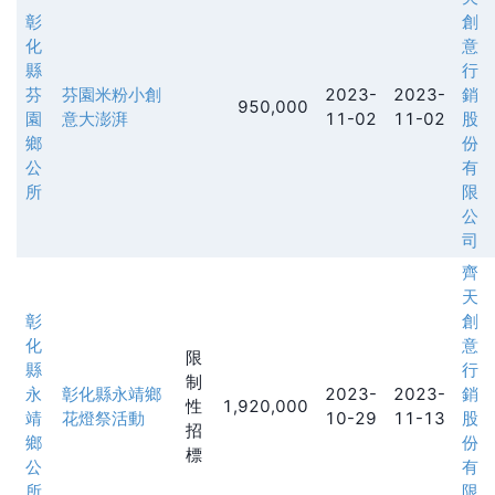
彰
創
化
意
縣
行
芬
芬園米粉小創
2023-
2023-
銷
950,000
園
意大澎湃
11-02
11-02
股
鄉
份
公
有
所
限
公
司
齊
天
彰
創
化
意
限
縣
行
制
永
彰化縣永靖鄉
2023-
2023-
銷
性
1,920,000
靖
花燈祭活動
10-29
11-13
股
招
鄉
份
標
公
有
所
限