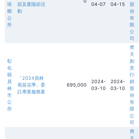
0
靖
節及重陽節活
04-07
04-15
股
鄉
動
份
公
有
所
限
公
司
齊
天
彰
創
化
意
縣
行
「2024員林
員
2024-
2024-
銷
蜀葵花季」委
695,000
林
03-10
03-10
股
託專業服務案
市
份
公
有
所
限
公
司
齊
天