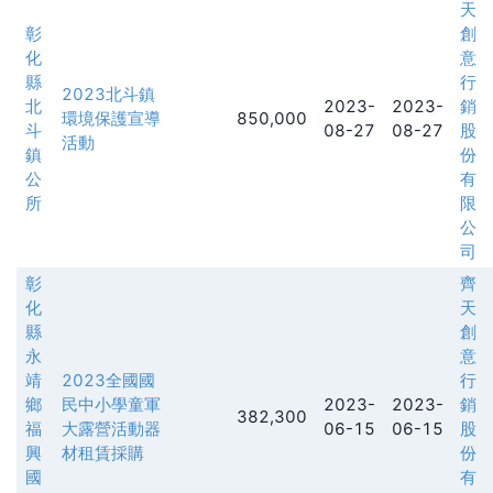
天
彰
創
化
意
縣
行
2023北斗鎮
北
2023-
2023-
銷
環境保護宣導
850,000
斗
08-27
08-27
股
活動
鎮
份
公
有
所
限
公
司
彰
齊
化
天
縣
創
永
意
靖
2023全國國
行
鄉
民中小學童軍
2023-
2023-
銷
382,300
福
大露營活動器
06-15
06-15
股
興
材租賃採購
份
國
有