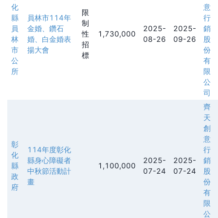
化
意
限
縣
員林市114年
行
制
員
金婚、鑽石
2025-
2025-
銷
性
1,730,000
林
婚、白金婚表
08-26
09-26
股
招
市
揚大會
份
標
公
有
所
限
公
司
齊
天
創
意
彰
114年度彰化
行
化
縣身心障礙者
2025-
2025-
銷
縣
1,100,000
中秋節活動計
07-24
07-24
股
政
畫
份
府
有
限
公