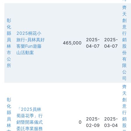
齊
天
彰
創
化
意
縣
2025桐花小
行
員
旅行-員林真好
2025-
2025-
銷
465,000
林
客樂Fun遊藤
04-07
04-07
股
市
山活動案
份
公
有
所
限
公
司
齊
天
彰
創
化
意
「2025員林
縣
行
蜀葵花季」行
員
2025-
2025-
銷
銷暨開幕儀式
0
林
02-09
03-04
股
委託專業服務