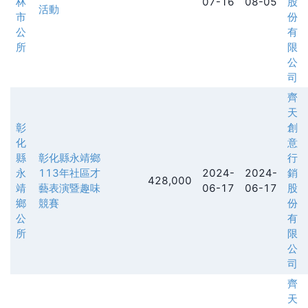
林
07-16
08-05
股
活動
市
份
公
有
所
限
公
司
齊
天
彰
創
化
意
縣
彰化縣永靖鄉
行
永
113年社區才
2024-
2024-
銷
428,000
靖
藝表演暨趣味
06-17
06-17
股
鄉
競賽
份
公
有
所
限
公
司
齊
天