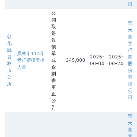
司
公
開
齊
取
天
得
彰
創
報
化
意
價
縣
行
員林市114年
單
員
2025-
2025-
銷
孝行楷模表揚
或
345,000
林
06-04
06-24
股
大會
企
市
份
劃
公
有
書
所
限
更
公
正
司
公
告
齊
天
創
意