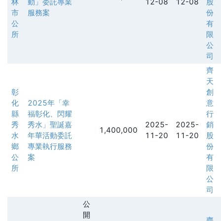
林
動」委託專業
12-08
12-08
股
市
服務案
份
公
有
所
限
公
司
齊
天
彰
創
化
2025年「幸
意
縣
福彰化、閃耀
行
秀
秀水」聖誕嘉
2025-
2025-
銷
1,400,000
水
年華活動委託
11-20
11-20
股
鄉
專業執行服務
份
公
案
有
所
限
公
司
公
開
齊