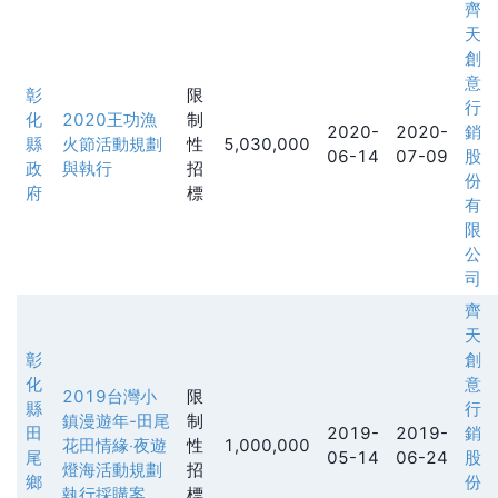
齊
天
創
意
彰
限
行
化
2020王功漁
制
2020-
2020-
銷
縣
火節活動規劃
性
5,030,000
06-14
07-09
股
政
與執行
招
份
府
標
有
限
公
司
齊
天
彰
創
化
意
2019台灣小
限
縣
行
鎮漫遊年-田尾
制
田
2019-
2019-
銷
花田情緣‧夜遊
性
1,000,000
尾
05-14
06-24
股
燈海活動規劃
招
鄉
份
執行採購案
標