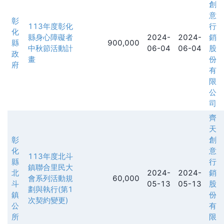
創
意
彰
113年度彰化
行
化
縣身心障礙者
2024-
2024-
銷
縣
900,000
中秋節活動計
06-04
06-04
股
政
畫
份
府
有
限
公
司
齊
天
彰
創
化
意
113年度北斗
縣
行
鎮聯合里民大
北
2024-
2024-
銷
會系列活動規
60,000
斗
05-13
05-13
股
劃與執行(第1
鎮
份
次契約變更)
公
有
所
限