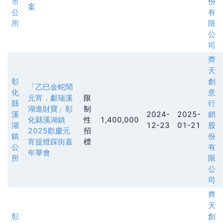
市
份
案
公
有
所
限
公
司
齊
天
彰
創
「乙巳金蛇鬧
化
意
元宵．獻瑞溪
限
縣
行
湖進財寶」彰
制
溪
2024-
2025-
銷
化縣溪湖鎮
性
1,400,000
湖
12-23
01-21
股
2025歡慶元
招
鎮
份
宵提燈踩街嘉
標
公
有
年華會
所
限
公
司
齊
天
彰
創