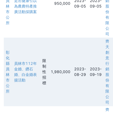
員
走出健康引以
2023-
2023-
銷
950,000
林
為農農特產推
09-05
09-05
股
市
廣活動採購案
份
公
有
所
限
公
司
齊
天
彰
創
化
意
限
縣
員林市112年
行
制
員
金婚、鑽石
2023-
2023-
銷
性
1,980,000
林
婚、白金婚表
08-29
09-19
股
招
市
揚活動
份
標
公
有
所
限
公
司
齊