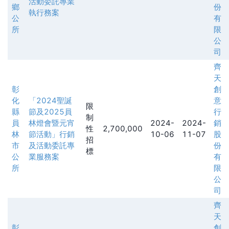
活動委託專業
鄉
份
執行務案
公
有
所
限
公
司
齊
天
彰
創
化
「2024聖誕
意
限
縣
節及2025員
行
制
員
林燈會暨元宵
2024-
2024-
銷
性
2,700,000
林
節活動」行銷
10-06
11-07
股
招
市
及活動委託專
份
標
公
業服務案
有
所
限
公
司
齊
天
彰
創