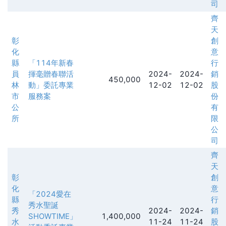
司
齊
天
彰
創
化
意
縣
「114年新春
行
員
揮毫贈春聯活
2024-
2024-
銷
450,000
林
動」委託專業
12-02
12-02
股
市
服務案
份
公
有
所
限
公
司
齊
天
彰
創
化
意
「2024愛在
縣
行
秀水聖誕
秀
2024-
2024-
銷
SHOWTIME」
1,400,000
水
11-24
11-24
股