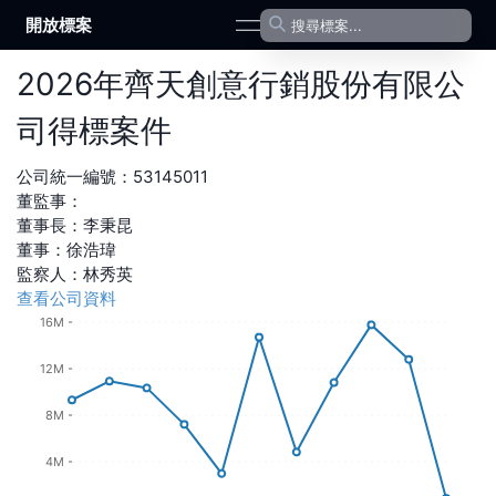
開放標案
open navigation menu
2026
年
齊天創意行銷股份有限公
司
得標案件
公司統一編號：
53145011
董監事：
董事長
：
李秉昆
董事
：
徐浩瑋
監察人
：
林秀英
查看公司資料
16M
12M
8M
4M