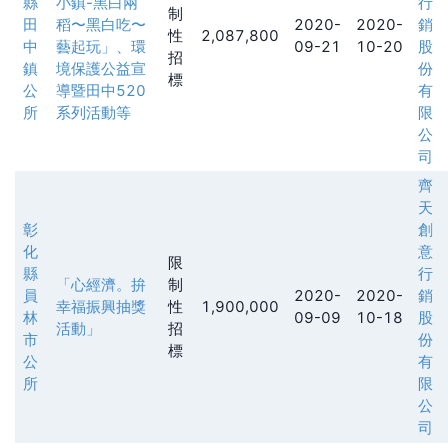
縣
小鎮-黑白兩
行
制
田
稻〜黑白吃〜
2020-
2020-
銷
性
2,087,800
中
藝起玩」、環
09-21
10-20
股
招
鎮
境保護公益宣
份
標
公
導暨田中520
有
所
系列活動等
限
公
司
齊
天
彰
創
化
意
限
縣
行
「心經濟。拚
制
員
2020-
2020-
銷
幸福振興抽獎
性
1,900,000
林
09-09
10-18
股
活動」
招
市
份
標
公
有
所
限
公
司