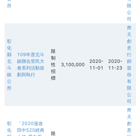
所
限
公
司
齊
天
彰
創
化
意
限
縣
109年度北斗
行
制
北
鎮聯合里民大
2020-
2020-
銷
性
3,100,000
斗
會系列活動規
11-01
11-23
股
招
鎮
劃與執行
份
標
公
有
所
限
公
司
齊
天
彰
「2020漫遊
創
化
田中520經典
意
限