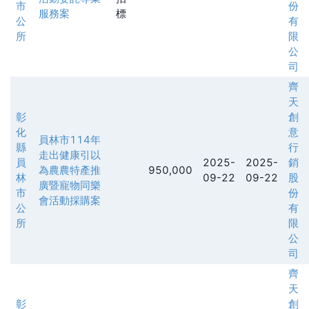
市
份
服務案
標
公
有
所
限
公
司
齊
天
彰
創
化
意
員林市114年
縣
行
走出健康引以
員
2025-
2025-
銷
為農農特產推
950,000
林
09-22
09-22
股
廣暨寵物同樂
市
份
會活動採購案
公
有
所
限
公
司
齊
天
彰
創