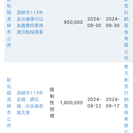
化
意
縣
員林市113年
行
員
走出健康引以
2024-
2024-
銷
950,000
林
為農農特產推
09-30
09-30
股
市
廣活動採購案
份
公
有
所
限
公
司
齊
天
彰
創
化
意
限
縣
員林市113年
行
制
員
金婚、鑽石
2024-
2024-
銷
性
1,800,000
林
婚、白金婚表
08-22
09-17
股
招
市
揚大會
份
標
公
有
所
限
公