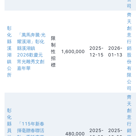
司
齊
天
彰
創
化
「萬馬奔騰·光
意
限
縣
耀溪湖」彰化
行
制
溪
縣溪湖鎮
2025-
2026-
銷
性
1,600,000
湖
2026歡慶元
12-15
01-13
股
招
鎮
宵光雕秀文創
份
標
公
嘉年華
有
所
限
公
司
齊
天
彰
創
化
意
縣
「115年新春
行
員
揮毫贈春聯活
2025-
2025-
銷
480,000