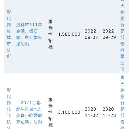
天
彰
創
化
意
限
縣
員林市111年
行
制
員
金婚、鑽石
2022-
2022-
銷
性
1,580,000
林
婚、白金婚表
09-07
09-29
股
招
市
揚活動
份
標
公
有
所
限
公
司
齊
天
彰
創
化
意
限
縣
「2021古都
行
制
北
北斗推展地方
2020-
2020-
銷
性
3,100,000
斗
美食小吃暨歲
11-02
11-23
股
招
鎮
末迎新」活動
份
標
公
有