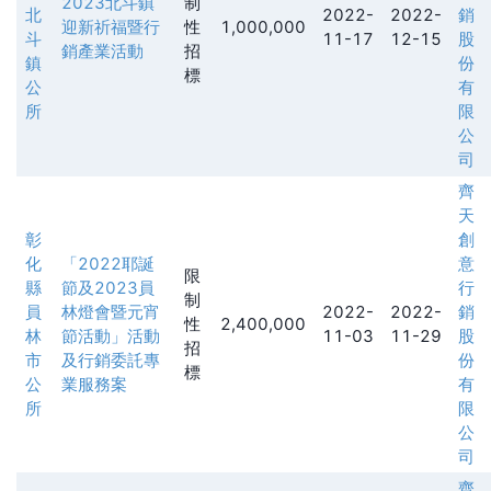
2023北斗鎮
制
北
2022-
2022-
銷
迎新祈福暨行
性
1,000,000
斗
11-17
12-15
股
銷產業活動
招
鎮
份
標
公
有
所
限
公
司
齊
天
彰
創
化
「2022耶誕
意
限
縣
節及2023員
行
制
員
林燈會暨元宵
2022-
2022-
銷
性
2,400,000
林
節活動」活動
11-03
11-29
股
招
市
及行銷委託專
份
標
公
業服務案
有
所
限
公
司
齊