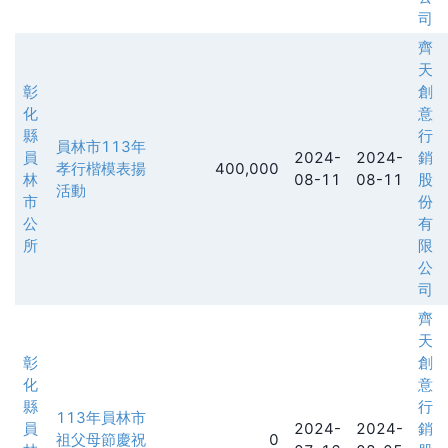
司
齊
天
彰
創
化
意
縣
行
員林市113年
員
2024-
2024-
銷
孝行楷模表揚
400,000
林
08-11
08-11
股
活動
市
份
公
有
所
限
公
司
齊
天
彰
創
化
意
縣
行
113年員林市
員
2024-
2024-
銷
祖父母節慶祝
0