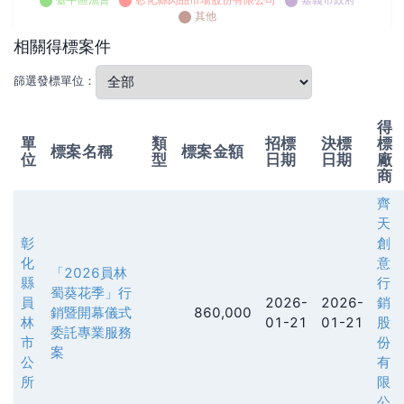
其他
相關得標案件
篩選發標單位：
得
單
類
招標
決標
標
標案名稱
標案金額
位
型
日期
日期
廠
商
齊
天
彰
創
化
意
「2026員林
縣
行
蜀葵花季」行
員
2026-
2026-
銷
銷暨開幕儀式
860,000
林
01-21
01-21
股
委託專業服務
市
份
案
公
有
所
限
公