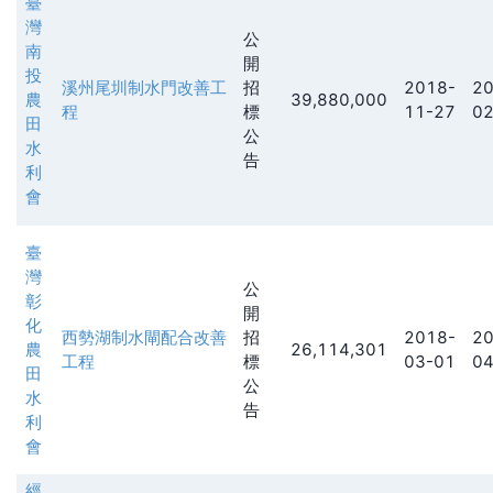
臺
灣
公
南
開
投
溪州尾圳制水門改善工
招
2018-
20
農
39,880,000
程
標
11-27
02
田
公
水
告
利
會
臺
灣
公
彰
開
化
西勢湖制水閘配合改善
招
2018-
20
農
26,114,301
工程
標
03-01
04
田
公
水
告
利
會
經