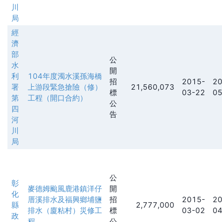
川
局
經
濟
部
公
水
開
利
104年度濁水溪孫海橋
招
2015-
20
署
上游段緊急搶險（修）
21,560,073
標
03-22
05
第
工程（開口合約）
公
四
告
河
川
局
公
彰
麥德姆颱風鹿港鎮洋仔
開
化
厝溪排水及福興鄉埔鹽
招
2015-
20
縣
2,777,000
排水（廈粘村）災修工
標
03-02
04
政
程
公