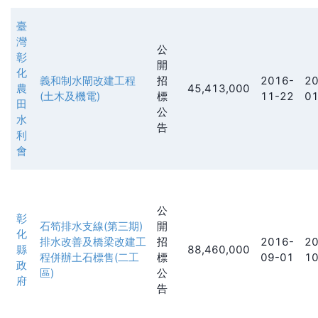
臺
灣
公
彰
開
化
義和制水閘改建工程
招
2016-
20
農
45,413,000
(土木及機電)
標
11-22
01
田
公
水
告
利
會
公
彰
石笱排水支線(第三期)
開
化
排水改善及橋梁改建工
招
2016-
20
縣
88,460,000
程併辦土石標售(二工
標
09-01
10
政
區)
公
府
告