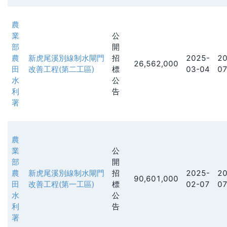
農
業
公
部
開
農
新虎尾溪別線制水閘門
招
2025-
20
26,562,000
田
改善工程(第二工區)
標
03-04
07
水
公
利
告
署
農
業
公
部
開
農
新虎尾溪別線制水閘門
招
2025-
20
90,601,000
田
改善工程(第一工區)
標
02-07
07
水
公
利
告
署