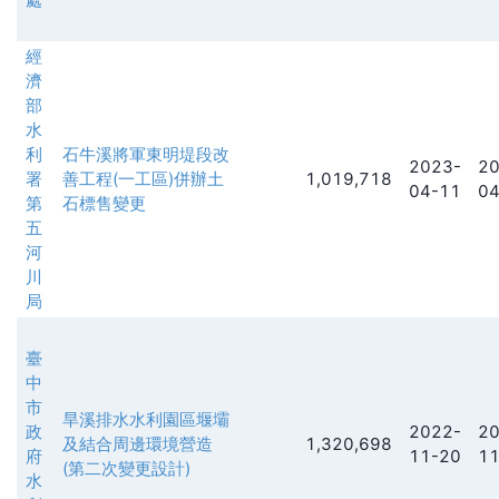
經
濟
部
水
利
石牛溪將軍東明堤段改
2023-
20
署
善工程(一工區)併辦土
1,019,718
04-11
04
第
石標售變更
五
河
川
局
臺
中
市
旱溪排水水利園區堰壩
政
2022-
20
及結合周邊環境營造
1,320,698
府
11-20
11
(第二次變更設計)
水