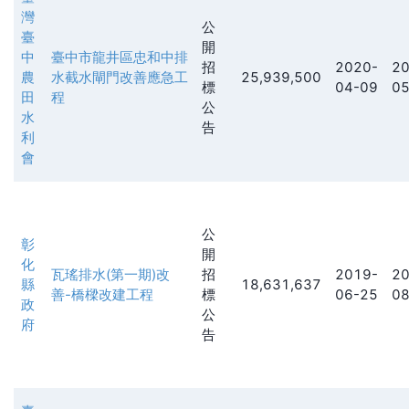
灣
公
臺
開
中
臺中市龍井區忠和中排
招
2020-
20
農
水截水閘門改善應急工
25,939,500
標
04-09
05
田
程
公
水
告
利
會
公
彰
開
化
瓦瑤排水(第一期)改
招
2019-
20
縣
18,631,637
善-橋樑改建工程
標
06-25
08
政
公
府
告