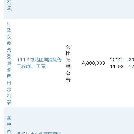
利
局
行
政
院
農
公
業
開
委
111草屯站區圳路改善
招
2022-
20
員
4,800,000
工程(第二工區)
標
11-02
12
會
公
農
告
田
水
利
署
臺
中
市