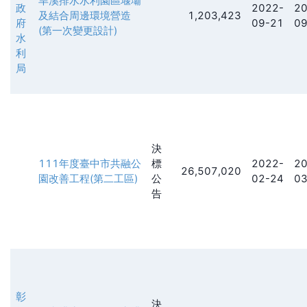
旱溪排水水利園區堰壩
政
2022-
20
及結合周邊環境營造
1,203,423
府
09-21
09
(第一次變更設計)
水
利
局
決
111年度臺中市共融公
標
2022-
20
26,507,020
園改善工程(第二工區)
公
02-24
03
告
彰
決