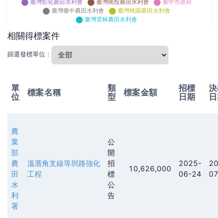
臺灣彰化農田水利會
臺灣南投農田水利會
臺中市政府
臺灣臺中農田水利會
臺灣桃園農田水利會
臺灣雲林農田水利會
相關得標案件
篩選發標單位：
單
類
招標
決
標案名稱
標案金額
位
型
日期
日
農
業
公
部
開
農
溫厝角支線等圳路強化
招
2025-
20
10,626,000
田
工程
標
06-24
07
水
公
利
告
署