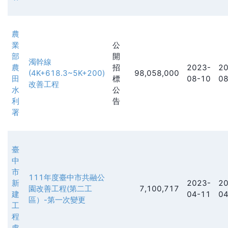
農
業
公
部
開
濁幹線
農
招
2023-
20
(4K+618.3~5K+200)
98,058,000
田
標
08-10
08
改善工程
水
公
利
告
署
臺
中
市
111年度臺中市共融公
新
2023-
20
園改善工程(第二工
7,100,717
建
04-11
04
區）-第一次變更
工
程
處