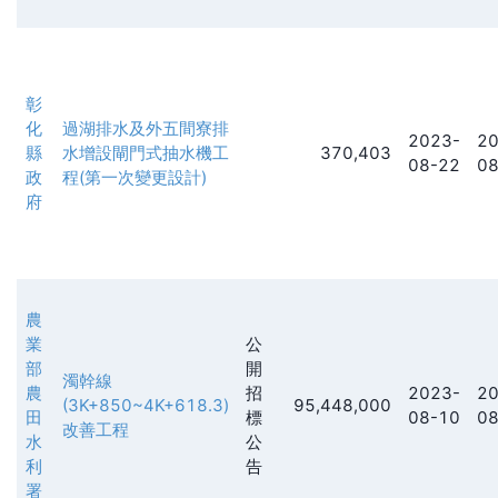
彰
化
過湖排水及外五間寮排
2023-
20
縣
水增設閘門式抽水機工
370,403
08-22
08
政
程(第一次變更設計)
府
農
業
公
部
開
濁幹線
農
招
2023-
20
(3K+850~4K+618.3)
95,448,000
田
標
08-10
08
改善工程
水
公
利
告
署