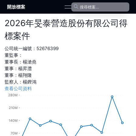
開放標案
open navigation menu
2026
年
旻泰營造股份有限公司
得
標案件
公司統一編號：
52676399
董監事：
董事長
：
楊滄堯
董事
：
楊昇澧
董事
：
楊翔隆
監察人
：
楊鏗鴻
查看公司資料
280M
210M
140M
70M