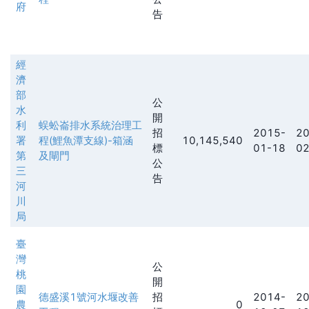
府
告
經
濟
部
公
水
開
利
蜈蚣崙排水系統治理工
招
2015-
20
署
程(鯉魚潭支線)-箱涵
10,145,540
標
01-18
02
第
及閘門
公
三
告
河
川
局
臺
灣
公
桃
開
園
德盛溪1號河水堰改善
招
2014-
20
農
0