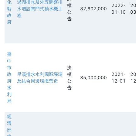
化
過湖排水及外五間寮排
標
2022-
20
縣
水增設閘門式抽水機工
82,607,000
公
01-10
03
政
程
告
府
臺
中
市
決
政
旱溪排水水利園區堰壩
標
2021-
20
35,000,000
府
及結合周邊環境營造
公
12-01
12
水
告
利
局
經
濟
部