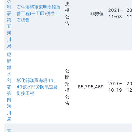
水
決
利
石牛溪將軍東明堤段改
標
2021-
20
署
善工程(一工區)併辦土
非數值
公
11-03
11
第
石標售
告
五
河
川
局
經
濟
部
公
水
開
利
彰化縣漢寶海堤44、
招
2020-
20
署
49號水門旁防汛道路
85,795,469
標
10-19
12
第
銜接工程
公
四
告
河
川
局
臺