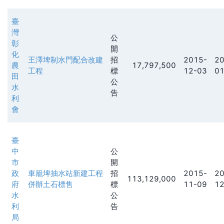
臺
灣
公
彰
開
化
王澤埤制水門配合改建
招
2015-
20
農
17,797,500
工程
標
12-03
01
田
公
水
告
利
會
臺
中
公
市
開
政
車籠埤抽水站新建工程
招
2015-
20
113,129,000
府
併辦土石標售
標
11-09
12
水
公
利
告
局