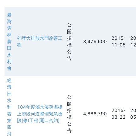
臺
灣
公
雲
開
林
外埤大排放水門改善工
招
2015-
20
農
8,476,600
程
標
11-05
12
田
公
水
告
利
會
經
濟
部
公
水
開
利
104年度濁水溪孫海橋
招
2015-
20
署
上游段河道整理緊急搶
4,886,790
標
03-22
05
第
險(修)工程(開口合約)
公
四
告
河