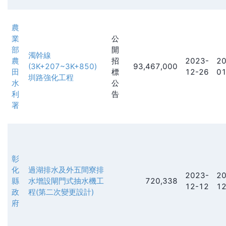
農
業
公
部
開
濁幹線
農
招
2023-
20
(3K+207~3K+850)
93,467,000
田
標
12-26
01
圳路強化工程
水
公
利
告
署
彰
化
過湖排水及外五間寮排
2023-
20
縣
水增設閘門式抽水機工
720,338
12-12
12
政
程(第二次變更設計)
府