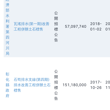
濟
部
公
水
開
利
瓦瑤排水(第一期)改善
招
2018-
20
署
57,097,740
工程併辦土石標售
標
01-02
01
第
公
四
告
河
川
局
公
彰
開
化
石笱排水支線(第四期)
招
2017-
20
縣
排水改善工程併辦土石
151,180,000
標
10-26
11
政
標售
公
府
告