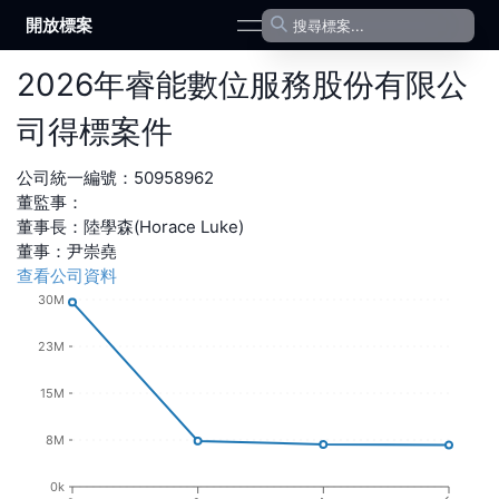
開放標案
open navigation menu
2026
年
睿能數位服務股份有限公
司
得標案件
公司統一編號：
50958962
董監事：
董事長
：
陸學森(Horace Luke)
董事
：
尹崇堯
查看公司資料
30M
23M
15M
8M
0k