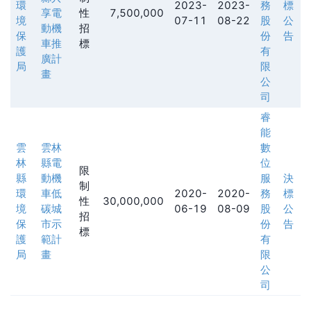
環
2023-
2023-
務
標
享電
性
7,500,000
境
07-11
08-22
股
公
動機
招
保
份
告
車推
標
護
有
廣計
局
限
畫
公
司
睿
能
雲
雲林
數
林
縣電
位
限
縣
動機
服
決
制
環
車低
2020-
2020-
務
標
性
30,000,000
境
碳城
06-19
08-09
股
公
招
保
市示
份
告
標
護
範計
有
局
畫
限
公
司