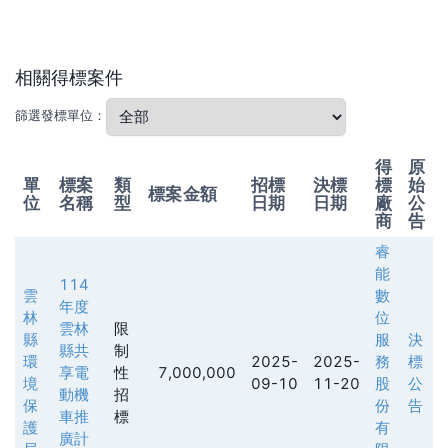
相關得標案件
篩選發標單位：
得
原
單
標案
類
招標
決標
標
始
標案金額
位
名稱
型
日期
日期
廠
公
商
告
睿
能
114
雲
數
年度
林
位
雲林
限
縣
服
決
縣共
制
環
2025-
2025-
務
標
享電
性
7,000,000
境
09-10
11-20
股
公
動機
招
保
份
告
車推
標
護
有
廣計