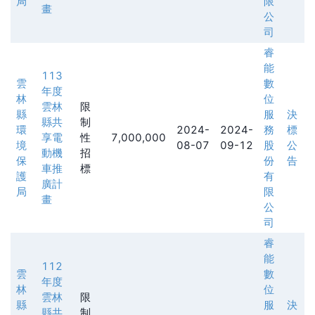
局
限
畫
公
司
睿
能
113
雲
數
年度
林
位
雲林
限
縣
服
決
縣共
制
環
2024-
2024-
務
標
享電
性
7,000,000
境
08-07
09-12
股
公
動機
招
保
份
告
車推
標
護
有
廣計
局
限
畫
公
司
睿
能
112
雲
數
年度
林
位
雲林
限
縣
服
決
縣共
制