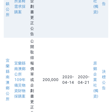
所桌椅
企
社
鎮
告
需求採
劃
(獨
公
購案
書
資)
所
更
正
公
告
公
開
取
得
宜
宜蘭縣
報
原
蘭
南澳鄉
價
鄉
縣
決
公所
單
企
南
2020-
2020-
標
109年
或
200,000
業
澳
04-14
04-21
公
備災物
企
社
鄉
告
資財物
劃
(獨
公
採購案
書
資)
所
更
正