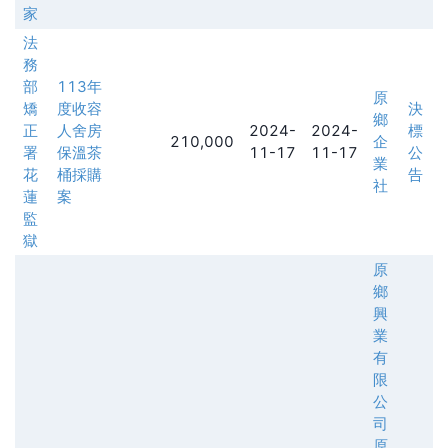
家
法
務
部
113年
原
矯
度收容
決
鄉
正
人舍房
2024-
2024-
標
210,000
企
署
保溫茶
11-17
11-17
公
業
花
桶採購
告
社
蓮
案
監
獄
原
鄉
興
業
有
限
公
司
原