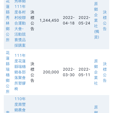
花
秀林鄉
原
蓮
111年
鄉
縣
度各村
決
決
企
秀
村校聯
標
2022-
2022-
標
1,244,450
業
林
合運動
公
04-18
05-24
公
社
鄉
大會-
告
告
(獨
公
活動競
資)
所
賽獎品
採購案
花
111年
蓮
度花蓮
原
縣
決
決
縣瑞穗
鄉
瑞
標
2022-
2022-
標
鄉各部
200,000
企
穗
公
03-30
05-11
公
落聚會
業
鄉
告
告
所塑膠
社
公
椅
所
110年
度壽豐
原
鄉農會
壽
鄉