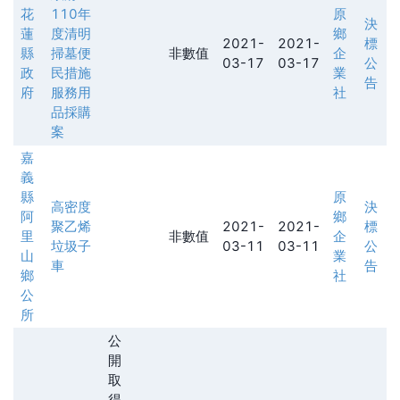
花
110年
原
決
蓮
度清明
鄉
2021-
2021-
標
縣
掃墓便
非數值
企
03-17
03-17
公
政
民措施
業
告
府
服務用
社
品採購
案
嘉
義
縣
原
高密度
決
阿
鄉
聚乙烯
2021-
2021-
標
里
非數值
企
垃圾子
03-11
03-11
公
山
業
車
告
鄉
社
公
所
公
開
取
得