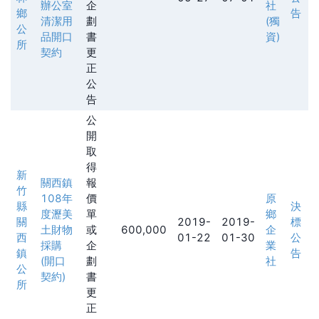
辦公室
企
社
鄉
告
清潔用
劃
(獨
公
品開口
書
資)
所
契約
更
正
公
告
公
開
取
得
新
關西鎮
報
竹
108年
價
原
縣
決
度瀝美
單
鄉
關
2019-
2019-
標
土財物
或
600,000
企
西
01-22
01-30
公
採購
企
業
鎮
告
(開口
劃
社
公
契約)
書
所
更
正