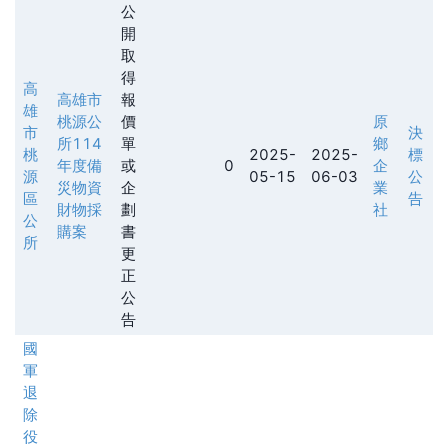
公
開
取
得
高
高雄市
報
雄
桃源公
價
原
市
決
所114
單
鄉
桃
2025-
2025-
標
年度備
或
0
企
源
05-15
06-03
公
災物資
企
業
區
告
財物採
劃
社
公
購案
書
所
更
正
公
告
國
軍
退
除
役