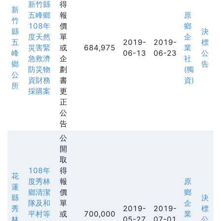
新竹縣
得
新
五峰鄉
報
原
竹
108年
價
鄉
縣
決
度天然
單
企
五
2019-
2019-
標
災害緊
或
684,975
業
峰
06-13
06-23
公
急救濟
企
社
鄉
告
防災物
劃
(獨
公
資財務
書
資)
所
採購案
更
正
公
告
公
開
取
108年
得
花
度秀林
報
原
蓮
鄉清潔
價
鄉
縣
決
隊及和
單
企
秀
2019-
2019-
標
平村等
或
700,000
業
林
05-27
07-01
公