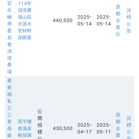
官
114年
原
兵
清境農
決
鄉
輔
場山區
2025-
2025-
標
440,500
企
導
水源水
05-14
05-14
公
業
委
管材料
告
社
員
採購案
會
清
境
農
場
臺
東
縣
私
立
公
公
原
開
決
東
質平樓
鄉
招
2025-
2025-
標
高
會議桌
430,500
企
標
04-17
05-11
公
級
椅採購
業
公
告