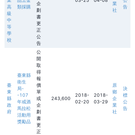
業
品五金
03-25
04-08
公
企
業
高
類採購
告
劃
社
級
書
中
更
等
正
學
公
校
告
公
開
取
得
臺東縣
報
衛生
臺
價
原
局-
決
東
單
鄉
-107
2018-
2018-
標
縣
或
243,600
企
年戒酒
02-20
03-29
公
政
企
業
馬拉松
告
府
劃
社
活動用
書
獎勵品
更
正