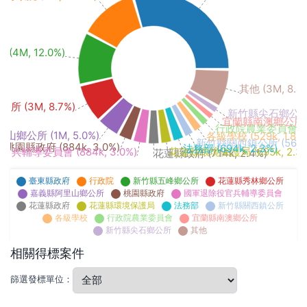
4M, 12.0%)
其他 (3M, 8.4
 (3M, 8.7%)
新竹縣尖石鄉公所 (3
宜蘭縣南澳鄉公所 (37
行政院農業委員會 (443
鄉公所 (1M, 5.0%)
各級學校 (529k, 1.8%
新竹縣關西鎮公所 (563k, 
桃園縣政府 (884k, 3.0%)
法務部 (694k, 2.3%)
兵輔導委員會 (884k, 3.0%)
花蓮縣環境保護局 (695k, 2.3
花蓮縣政府 (714k, 2.4%)
臺東縣政府
行政院
新竹縣五峰鄉公所
花蓮縣秀林鄉公所
嘉義縣阿里山鄉公所
桃園縣政府
國軍退除役官兵輔導委員會
花蓮縣政府
花蓮縣環境保護局
法務部
新竹縣關西鎮公所
各級學校
行政院農業委員會
宜蘭縣南澳鄉公所
新竹縣尖石鄉公所
其他
相關得標案件
篩選發標單位：