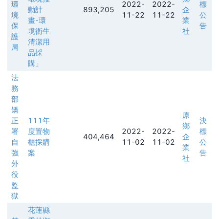
環
2022-
2022-
標
動計
893,205
企
境
11-22
11-22
公
畫-環
業
保
告
境衛生
社
護
清潔用
局
品採
購」
法
務
部
矯
原
正
111年
決
鄉
署
度置物
2022-
2022-
標
404,464
企
自
櫃採購
11-02
11-02
公
業
強
案
告
社
外
役
監
獄
花蓮縣