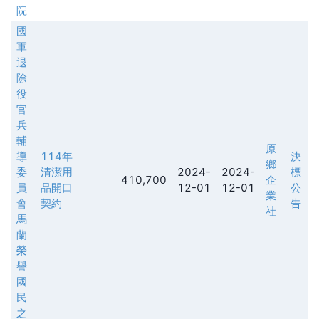
院
國
軍
退
除
役
官
兵
輔
原
導
114年
決
鄉
委
清潔用
2024-
2024-
標
410,700
企
員
品開口
12-01
12-01
公
業
會
契約
告
社
馬
蘭
榮
譽
國
民
之