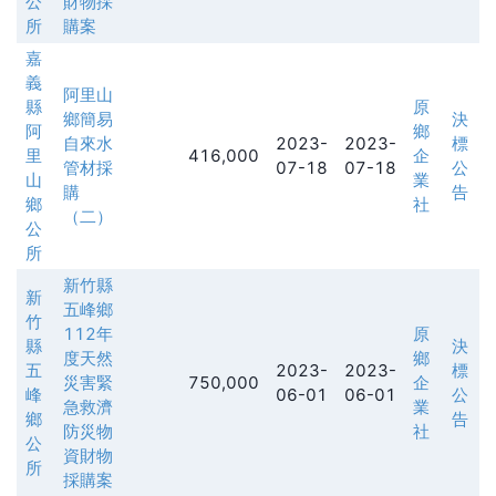
公
財物採
所
購案
嘉
義
阿里山
縣
原
鄉簡易
決
阿
鄉
自來水
2023-
2023-
標
里
416,000
企
管材採
07-18
07-18
公
山
業
購
告
鄉
社
（二）
公
所
新竹縣
新
五峰鄉
竹
112年
原
縣
決
度天然
鄉
五
2023-
2023-
標
災害緊
750,000
企
峰
06-01
06-01
公
急救濟
業
鄉
告
防災物
社
公
資財物
所
採購案