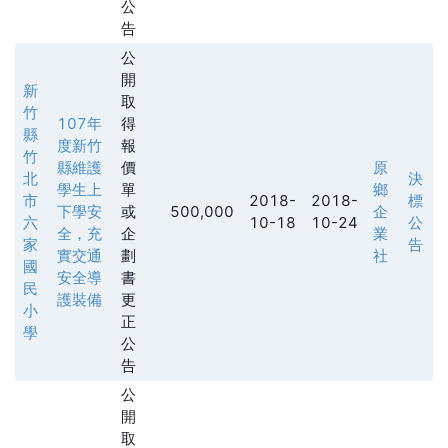
公
告
公
開
新
取
竹
107年
得
縣
度新竹
報
竹
縣維護
價
原
北
決
學生上
單
鄉
市
2018-
2018-
標
下學安
或
500,000
企
六
10-18
10-24
公
全，充
企
業
家
告
實交通
劃
社
國
安全導
書
民
護裝備
更
小
正
學
公
告
公
開
取