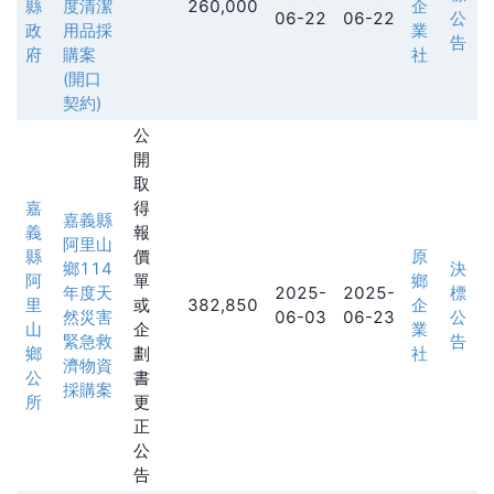
縣
度清潔
260,000
企
06-22
06-22
公
政
用品採
業
告
府
購案
社
(開口
契約)
公
開
取
嘉
得
嘉義縣
義
報
阿里山
縣
價
原
鄉114
決
阿
單
鄉
年度天
2025-
2025-
標
里
或
382,850
企
然災害
06-03
06-23
公
山
企
業
緊急救
告
鄉
劃
社
濟物資
公
書
採購案
所
更
正
公
告