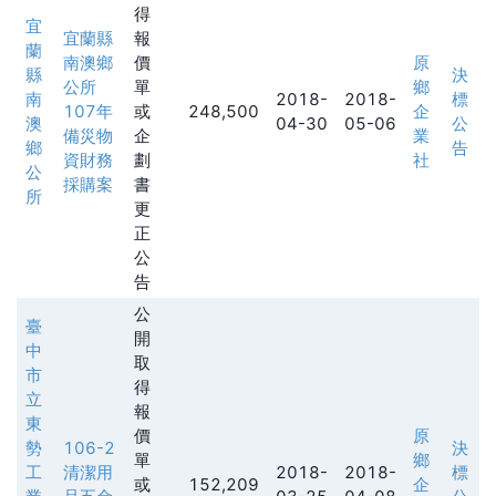
得
宜
宜蘭縣
報
蘭
南澳鄉
價
原
縣
決
公所
單
鄉
南
2018-
2018-
標
107年
或
248,500
企
澳
04-30
05-06
公
備災物
企
業
鄉
告
資財務
劃
社
公
採購案
書
所
更
正
公
告
公
臺
開
中
取
市
得
立
報
東
價
原
勢
106-2
決
單
鄉
工
清潔用
2018-
2018-
標
或
152,209
企