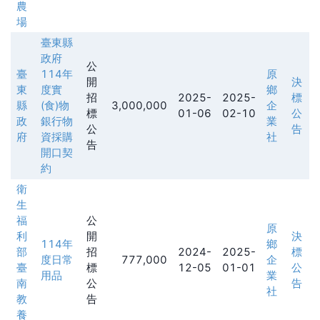
農
場
臺東縣
政府
公
臺
114年
原
開
決
東
度實
鄉
招
2025-
2025-
標
縣
(食)物
3,000,000
企
標
01-06
02-10
公
政
銀行物
業
公
告
府
資採購
社
告
開口契
約
衛
生
福
公
原
利
開
決
114年
鄉
部
招
2024-
2025-
標
度日常
777,000
企
臺
標
12-05
01-01
公
用品
業
南
公
告
社
教
告
養