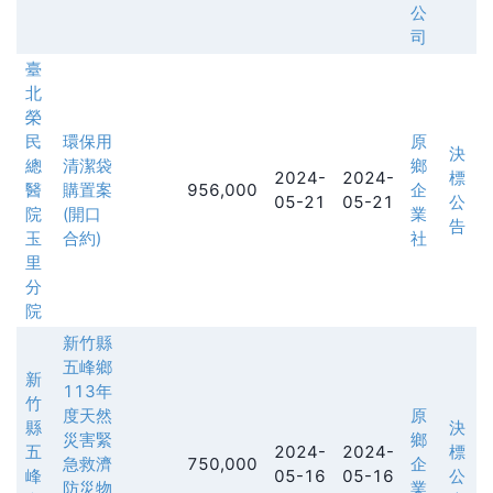
公
司
臺
北
榮
民
環保用
原
決
總
清潔袋
鄉
2024-
2024-
標
醫
購置案
956,000
企
05-21
05-21
公
院
(開口
業
告
玉
合約)
社
里
分
院
新竹縣
五峰鄉
新
113年
竹
度天然
原
縣
決
災害緊
鄉
五
2024-
2024-
標
急救濟
750,000
企
峰
05-16
05-16
公
防災物
業