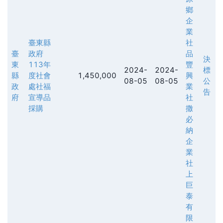
鄉
企
業
臺東縣
社
臺
政府
品
決
東
113年
豐
2024-
2024-
標
縣
度社會
1,450,000
興
08-05
08-05
公
政
處社福
業
告
府
宣導品
社
採購
撒
必
納
企
業
社
上
巨
泰
有
限