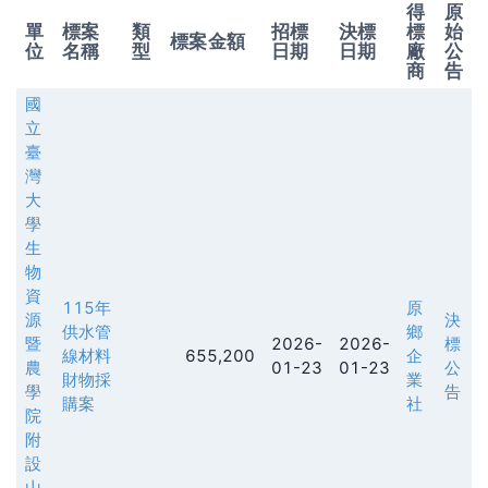
得
原
單
標案
類
招標
決標
標
始
標案金額
位
名稱
型
日期
日期
廠
公
商
告
國
立
臺
灣
大
學
生
物
資
115年
原
源
決
供水管
鄉
暨
2026-
2026-
標
線材料
655,200
企
農
01-23
01-23
公
財物採
業
學
告
購案
社
院
附
設
山