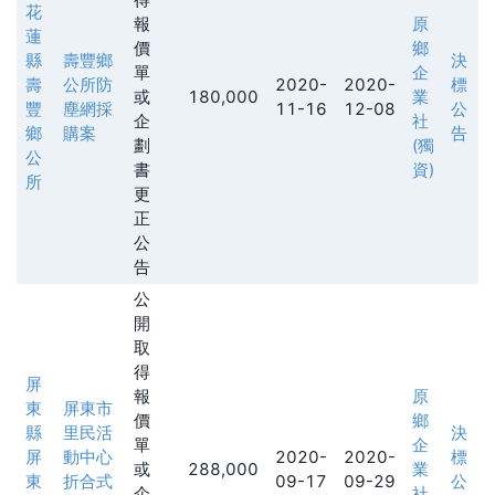
花
報
原
蓮
價
鄉
縣
壽豐鄉
決
單
企
壽
公所防
2020-
2020-
標
或
180,000
業
豐
塵網採
11-16
12-08
公
企
社
鄉
購案
告
劃
(獨
公
書
資)
所
更
正
公
告
公
開
取
得
屏
報
原
東
屏東市
價
鄉
縣
里民活
決
單
企
屏
動中心
2020-
2020-
標
或
288,000
業
東
折合式
09-17
09-29
公
企
社