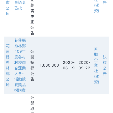
市
會議桌
告
劃
(獨
公
乙批
書
資)
所
更
正
公
告
花蓮縣
花
秀林鄉
原
蓮
109年
公
鄉
縣
度各村
開
決
企
秀
村校聯
招
2020-
2020-
標
1,660,300
業
林
合運動
標
08-19
09-22
公
社
鄉
大會-
公
告
(獨
公
活動競
告
資)
所
賽獎品
採購案
公
開
取