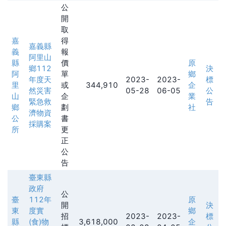
公
開
取
嘉
得
嘉義縣
義
報
阿里山
縣
價
原
鄉112
決
阿
單
鄉
年度天
2023-
2023-
標
里
或
344,910
企
然災害
05-28
06-05
公
山
企
業
緊急救
告
鄉
劃
社
濟物資
公
書
採購案
所
更
正
公
告
臺東縣
政府
公
臺
112年
原
開
決
東
度實
鄉
招
2023-
2023-
標
縣
(食)物
3,618,000
企