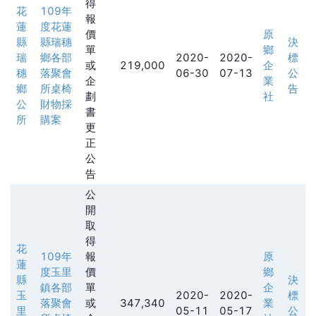
得
花
109年
報
蓮
度花蓮
價
原
縣
縣瑞穗
決
單
鄉
瑞
鄉各部
2020-
2020-
標
或
219,000
企
穗
落聚會
06-30
07-13
公
企
業
鄉
所桌椅
告
劃
社
公
財物採
書
所
購案
更
正
公
告
公
開
取
得
花
109年
報
原
蓮
度玉里
價
鄉
縣
決
鎮各部
單
企
玉
2020-
2020-
標
落聚會
或
347,340
業
里
05-11
05-17
公