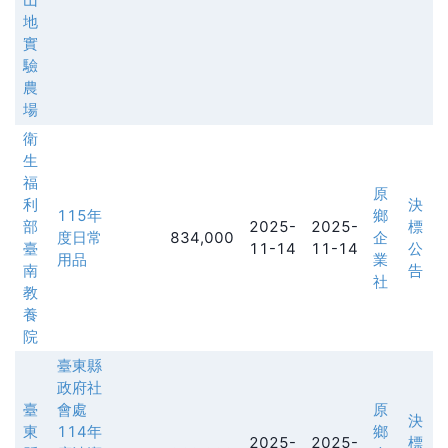
地
實
驗
農
場
衛
生
福
原
利
決
115年
鄉
部
2025-
2025-
標
度日常
834,000
企
臺
11-14
11-14
公
用品
業
南
告
社
教
養
院
臺東縣
政府社
臺
會處
原
決
東
114年
鄉
2025-
2025-
標