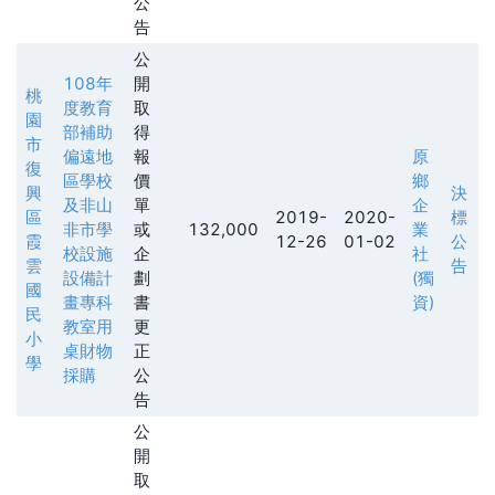
公
告
公
108年
開
桃
度教育
取
園
部補助
得
市
偏遠地
報
原
復
區學校
價
鄉
興
決
及非山
單
企
區
2019-
2020-
標
非市學
或
132,000
業
霞
12-26
01-02
公
校設施
企
社
雲
告
設備計
劃
(獨
國
畫專科
書
資)
民
教室用
更
小
桌財物
正
學
採購
公
告
公
開
取