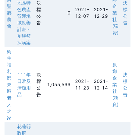
地區特
決
決
豐
企
色農產
標
2021-
2021-
標
鄉
0
業
營運場
公
12-07
12-29
公
農
社
域改善
告
告
會
(獨
計畫 -
資)
塑膠籃
採購案
衛
生
福
原
利
鄉
111年
決
決
部
企
日常及
標
2021-
2021-
標
東
1,055,599
業
清潔用
公
11-23
12-14
公
區
社
品
告
告
老
(獨
人
資)
之
家
花蓮縣
政府