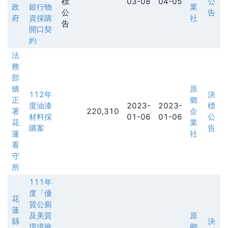
標
03-08
04-05
公
政
銀行物
業
公
告
府
資採購
社
告
開口契
約
法
務
部
矯
原
112年
決
正
鄉
度油漆
2023-
2023-
標
署
220,310
企
材料採
01-06
01-06
公
花
業
購案
告
蓮
社
看
守
所
111年
度「優
花
質公廁
蓮
及美質
原
縣
決
環境推
鄉