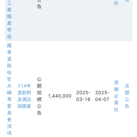
工
社
告
業
職
業
學
校
國
軍
退
除
役
官
公
原
兵
114年
開
決
鄉
輔
度飲料
招
2025-
2025-
標
1,440,000
企
導
及酒品
標
03-16
04-07
公
業
委
採購案
公
告
社
員
告
會
清
境