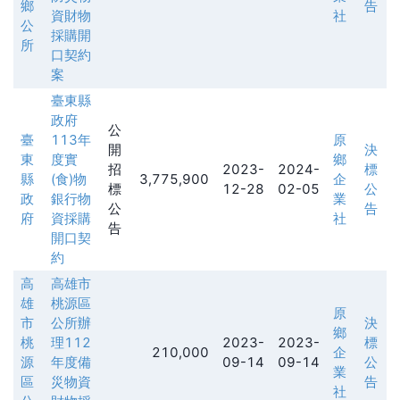
鄉
告
資財物
社
公
採購開
所
口契約
案
臺東縣
政府
公
臺
113年
原
開
決
東
度實
鄉
招
2023-
2024-
標
縣
(食)物
3,775,900
企
標
12-28
02-05
公
政
銀行物
業
公
告
府
資採購
社
告
開口契
約
高
高雄市
雄
桃源區
原
市
公所辦
決
鄉
桃
理112
2023-
2023-
標
210,000
企
源
年度備
09-14
09-14
公
業
區
災物資
告
社