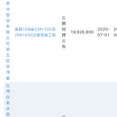
來
水
股
公
份
開
有
嘉縣168線23K+200至
招
2020-
2
限
19,926,900
26K+430汰換管線工程
標
07-01
0
公
公
司
告
第
五
區
管
理
處
台
灣
自
來
水
股