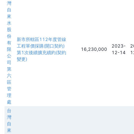
灣
自
來
水
股
份
新市所轄區112年度管線
有
工程單價採購(開口契約)
2023-
2
限
16,230,000
第1次後續擴充續約(契約
12-14
1
公
變更)
司
第
六
區
管
理
處
台
灣
自
來