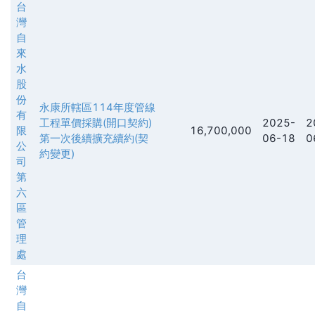
台
灣
自
來
水
股
份
永康所轄區114年度管線
有
工程單價採購(開口契約)
2025-
2
限
16,700,000
第一次後續擴充續約(契
06-18
0
公
約變更)
司
第
六
區
管
理
處
台
灣
自