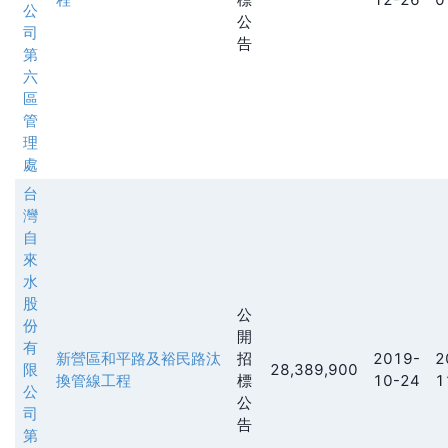
公
公
司
告
第
六
區
管
理
處
台
灣
自
來
水
股
公
份
開
有
新營區和平路及裕民路汰
招
2019-
2
限
28,389,900
換管線工程
標
10-24
1
公
公
司
告
第