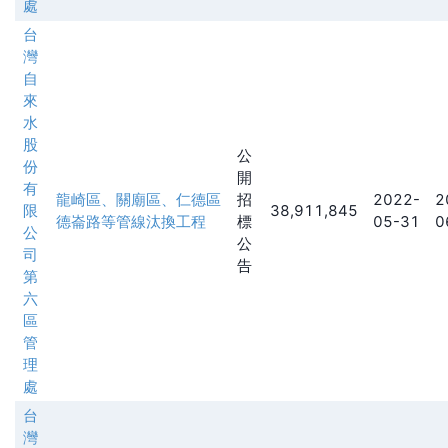
處
台
灣
自
來
水
股
公
份
開
有
龍崎區、關廟區、仁德區
招
2022-
2
限
38,911,845
德崙路等管線汰換工程
標
05-31
0
公
公
司
告
第
六
區
管
理
處
台
灣