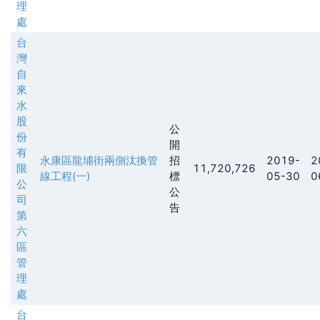
理
處
台
灣
自
來
水
股
公
份
開
有
永康區龍埔街兩側汰換管
招
2019-
2
限
11,720,726
線工程(一)
標
05-30
0
公
公
司
告
第
六
區
管
理
處
台