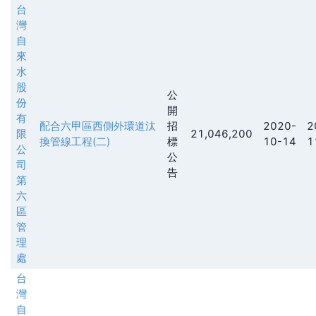
台
灣
自
來
水
股
公
份
開
有
配合六甲區西側外環道汰
招
2020-
2
限
21,046,200
換管線工程(二)
標
10-14
1
公
公
司
告
第
六
區
管
理
處
台
灣
自