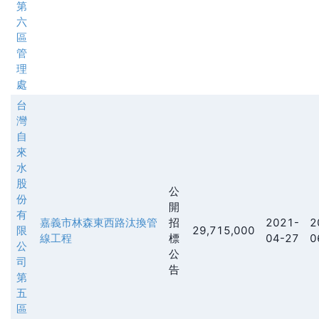
第
六
區
管
理
處
台
灣
自
來
水
股
公
份
開
有
嘉義市林森東西路汰換管
招
2021-
2
限
29,715,000
線工程
標
04-27
0
公
公
司
告
第
五
區