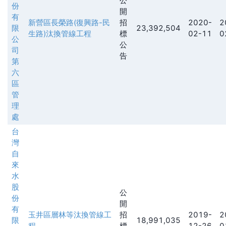
公
份
開
有
新營區長榮路(復興路-民
招
2020-
2
限
23,392,504
生路)汰換管線工程
標
02-11
0
公
公
司
告
第
六
區
管
理
處
台
灣
自
來
水
股
公
份
開
有
玉井區層林等汰換管線工
招
2019-
2
限
18,991,035
程
標
12-26
0