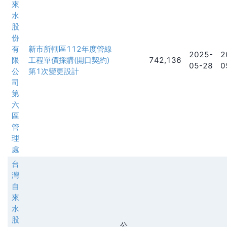
來
水
股
份
有
新市所轄區112年度管線
2025-
2
限
工程單價採購(開口契約)
742,136
05-28
0
公
第1次變更設計
司
第
六
區
管
理
處
台
灣
自
來
水
股
公