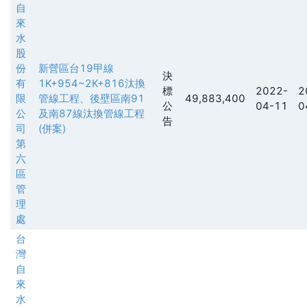
自
來
水
股
份
新營區台19甲線
決
有
1K+954~2K+816汰換
標
2022-
2
限
管線工程、後壁區南91
49,883,400
公
04-11
0
公
及南87線汰換管線工程
告
司
(併案)
第
六
區
管
理
處
台
灣
自
來
水