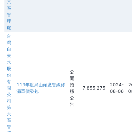
六
區
管
理
處
台
灣
自
來
水
股
公
份
開
有
113年度烏山頭廠管線修
招
2024-
2
限
7,855,275
漏單價發包
標
08-06
0
公
公
司
告
第
六
區
管