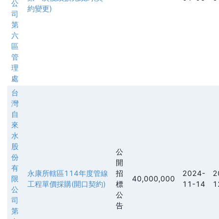
公
約變更)
司
第
六
區
管
理
處
台
灣
自
來
水
股
公
份
開
有
永康所轄區114年度管線
招
2024-
2
限
40,000,000
工程單價採購(開口契約)
標
11-14
1
公
公
司
告
第