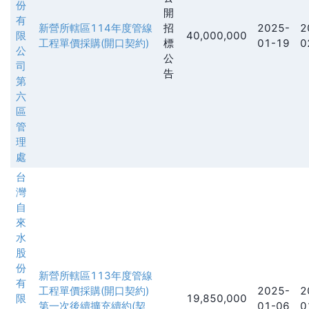
份
開
有
新營所轄區114年度管線
招
2025-
2
限
40,000,000
工程單價採購(開口契約)
標
01-19
0
公
公
司
告
第
六
區
管
理
處
台
灣
自
來
水
股
份
新營所轄區113年度管線
有
工程單價採購(開口契約)
2025-
2
限
19,850,000
第一次後續擴充續約(契
01-06
0