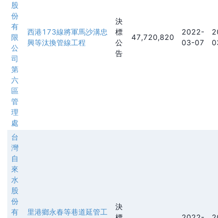
股
份
決
有
西港173線將軍馬沙溝忠
標
2022-
2
限
47,720,820
興等汰換管線工程
公
03-07
0
公
告
司
第
六
區
管
理
處
台
灣
自
來
水
股
份
決
有
里港鄉永春等巷道延管工
標
2022-
2