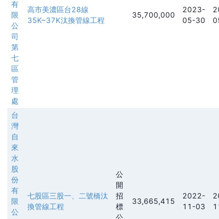
有
高市美濃區台28線
2023-
2
限
35,700,000
35K~37K汰換管線工程
05-30
0
公
司
第
七
區
管
理
處
台
灣
自
來
水
股
公
份
開
有
七股區三股一、二號橋汰
招
2022-
2
限
33,665,415
換管線工程
標
11-03
1
公
公