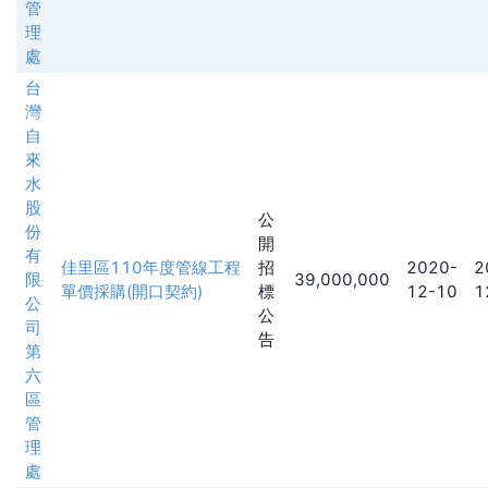
管
理
處
台
灣
自
來
水
股
公
份
開
有
佳里區110年度管線工程
招
2020-
2
限
39,000,000
單價採購(開口契約)
標
12-10
1
公
公
司
告
第
六
區
管
理
處