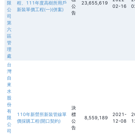
限
程、111年度高樹所用戶
23,655,619
公
02-16
0
公
新裝單價工程(一)(併案)
告
司
第
六
區
管
理
處
台
灣
自
來
水
股
份
決
有
110年新營所新裝管線單
標
2021-
2
限
8,559,189
價採購工程(開口契約)
公
12-08
1
公
告
司