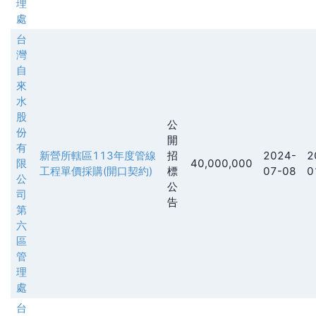
理
處
台
灣
自
來
水
股
公
份
開
有
新營所轄區113年度管線
招
2024-
2
限
40,000,000
工程單價採購(開口契約)
標
07-08
0
公
公
司
告
第
六
區
管
理
處
台