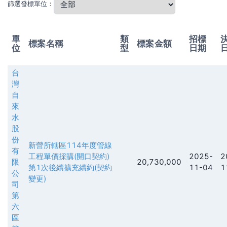
篩選發標單位：
單
類
招標
標案名稱
標案金額
位
型
日期
台
灣
自
來
水
股
份
新營所轄區114年度管線
有
工程單價採購(開口契約)
2025-
2
限
20,730,000
第1次後續擴充續約(契約
11-04
1
公
變更)
司
第
六
區