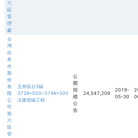
六
區
管
理
處
台
灣
自
來
水
股
公
份
開
有
玉井區台3線
招
2019-
2
限
372K+500~374K+500
24,547,209
標
05-30
0
公
汰換管線工程
公
司
告
第
六
區
管