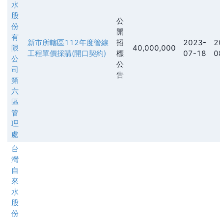
水
股
公
份
開
有
新市所轄區112年度管線
招
2023-
2
限
40,000,000
工程單價採購(開口契約)
標
07-18
0
公
公
司
告
第
六
區
管
理
處
台
灣
自
來
水
股
份