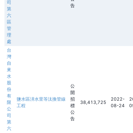
司
告
第
六
區
管
理
處
台
灣
自
來
水
股
公
份
開
有
鹽水區汫水里等汰換管線
招
2022-
2
限
38,413,725
工程
標
08-24
0
公
公
司
告
第
六