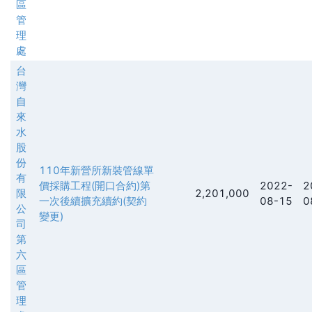
區
管
理
處
台
灣
自
來
水
股
份
110年新營所新裝管線單
有
價採購工程(開口合約)第
2022-
2
限
2,201,000
一次後續擴充續約(契約
08-15
0
公
變更)
司
第
六
區
管
理