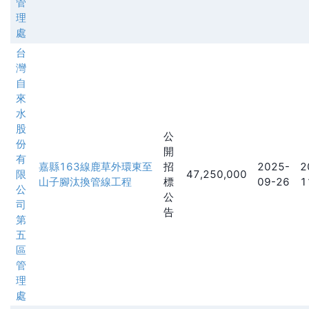
管
理
處
台
灣
自
來
水
股
公
份
開
有
嘉縣163線鹿草外環東至
招
2025-
2
限
47,250,000
山子腳汰換管線工程
標
09-26
1
公
公
司
告
第
五
區
管
理
處