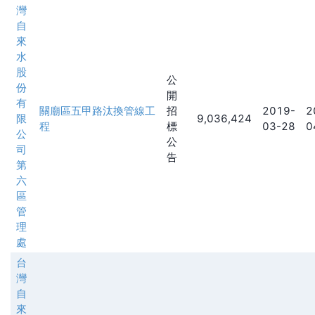
灣
自
來
水
股
公
份
開
有
關廟區五甲路汰換管線工
招
2019-
2
限
9,036,424
程
標
03-28
0
公
公
司
告
第
六
區
管
理
處
台
灣
自
來