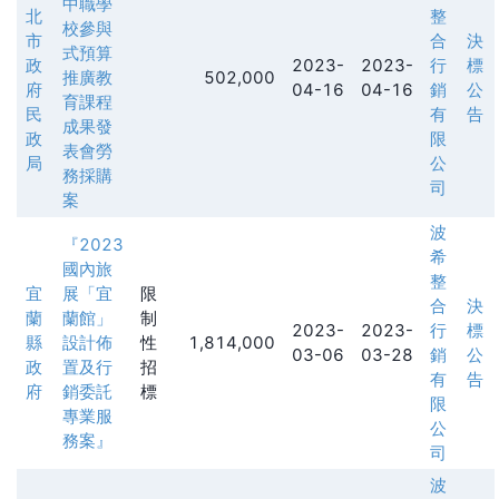
中職學
北
整
校參與
市
合
決
式預算
政
2023-
2023-
行
標
推廣教
502,000
府
04-16
04-16
銷
公
育課程
民
有
告
成果發
政
限
表會勞
局
公
務採購
司
案
波
『2023
希
國內旅
整
宜
展「宜
限
合
決
蘭
蘭館」
制
2023-
2023-
行
標
縣
設計佈
性
1,814,000
03-06
03-28
銷
公
政
置及行
招
有
告
府
銷委託
標
限
專業服
公
務案』
司
波