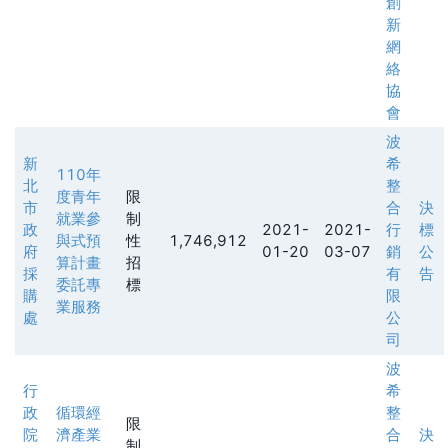
創
新
網
絡
協
會
波
新
希
110年
北
整
度青年
限
市
合
決
就業參
制
政
2021-
2021-
行
標
與式預
性
1,746,912
府
01-20
03-07
銷
公
算計畫
招
採
有
告
委託專
標
購
限
業服務
處
公
司
波
行
希
政
循環經
整
限
院
濟產業
合
決
制