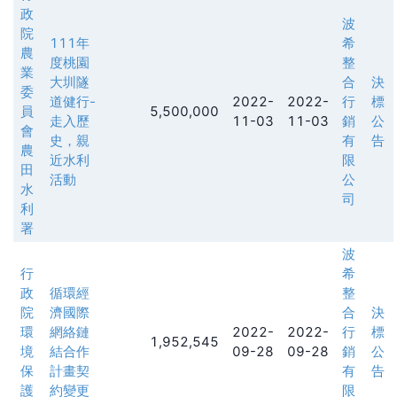
政
波
院
111年
希
農
度桃園
整
業
大圳隧
合
決
委
道健行-
2022-
2022-
行
標
員
5,500,000
走入歷
11-03
11-03
銷
公
會
史，親
有
告
農
近水利
限
田
活動
公
水
司
利
署
波
行
希
政
循環經
整
院
濟國際
合
決
環
網絡鏈
2022-
2022-
行
標
1,952,545
境
結合作
09-28
09-28
銷
公
保
計畫契
有
告
護
約變更
限