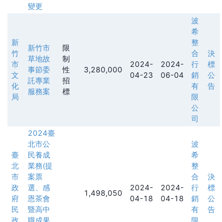
變更
波
希
新
整
新竹市
限
竹
合
決
草地故
制
市
2024-
2024-
行
標
事節委
性
3,280,000
文
04-23
06-04
銷
公
託專業
招
化
有
告
服務案
標
局
限
公
司
2024臺
北市公
波
臺
民養成
希
北
業務(提
整
市
案票
合
決
政
選、感
2024-
2024-
行
標
1,498,050
府
恩茶會
04-18
04-18
銷
公
民
暨高中
有
告
政
職成果
限