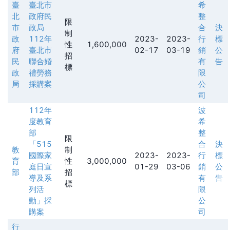
臺
臺北市
希
北
政府民
整
限
市
政局
合
決
制
政
112年
2023-
2023-
行
標
性
1,600,000
府
臺北市
02-17
03-19
銷
公
招
民
聯合婚
有
告
標
政
禮勞務
限
局
採購案
公
司
112年
波
度教育
希
部
整
限
「515
合
決
教
制
國際家
2023-
2023-
行
標
育
性
3,000,000
庭日宣
01-29
03-06
銷
公
部
招
導及系
有
告
標
列活
限
動」採
公
購案
司
行