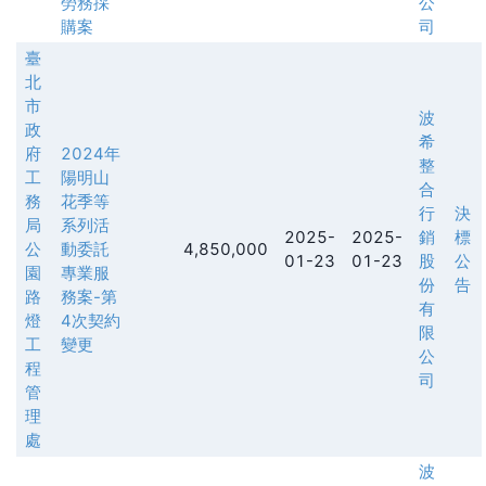
勞務採
公
購案
司
臺
北
市
波
政
希
府
2024年
整
工
陽明山
合
務
花季等
行
決
局
系列活
2025-
2025-
銷
標
公
動委託
4,850,000
01-23
01-23
股
公
園
專業服
份
告
路
務案-第
有
燈
4次契約
限
工
變更
公
程
司
管
理
處
波