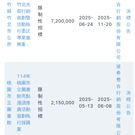
竹
竹北光
合
限
縣
節行銷
行
決
制
竹
規劃暨
2025-
2025-
銷
標
性
7,200,000
北
活動執
06-24
11-20
股
公
招
市
行委託
份
告
標
公
專業服
有
所
務案」
限
公
司
波
希
114年
整
桃
桃園市
合
園
立圖書
限
行
決
市
館亮點
制
2025-
2025-
銷
標
立
漫讀推
性
2,150,000
05-13
06-08
股
公
圖
廣活動
招
份
告
書
規劃執
標
有
館
行採購
限
案
公