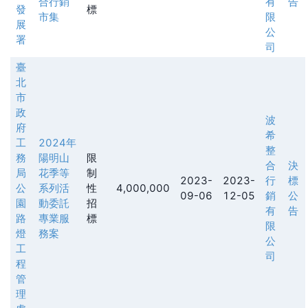
合行銷
有
告
發
標
市集
限
展
公
署
司
臺
北
市
政
波
府
希
工
2024年
整
務
陽明山
限
合
決
局
花季等
制
2023-
2023-
行
標
公
系列活
性
4,000,000
09-06
12-05
銷
公
園
動委託
招
有
告
路
專業服
標
限
燈
務案
公
工
司
程
管
理