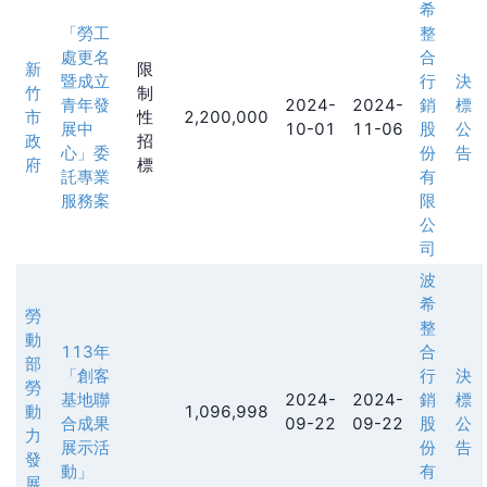
希
「勞工
整
處更名
合
新
限
暨成立
行
決
竹
制
青年發
2024-
2024-
銷
標
市
性
2,200,000
展中
10-01
11-06
股
公
政
招
心」委
份
告
府
標
託專業
有
服務案
限
公
司
波
希
勞
整
動
113年
合
部
「創客
行
決
勞
基地聯
2024-
2024-
銷
標
動
1,096,998
合成果
09-22
09-22
股
公
力
展示活
份
告
發
動」
有
展