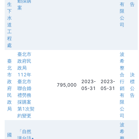
動採購
生
有
告
案
下
限
水
公
道
司
工
程
處
臺北市
波
臺
政府民
希
北
政局
整
市
112年
合
決
政
臺北市
2023-
2023-
行
標
795,000
府
聯合婚
05-31
05-31
銷
公
民
禮勞務
有
告
政
採購案
限
局
第1次契
公
約變更
司
波
「自然
希
國
講台語•
整