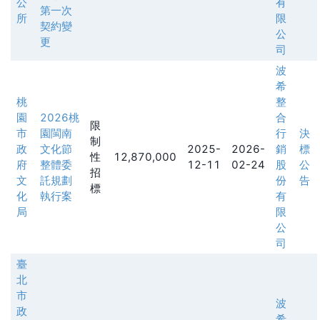
公
有
第一次
所
限
契約變
公
更
司
波
希
桃
整
園
2026桃
合
限
市
園閩南
行
決
制
政
文化節
2025-
2026-
銷
標
性
12,870,000
府
整體委
12-11
02-24
股
公
招
文
託規劃
份
告
標
化
執行案
有
局
限
公
司
臺
北
市
波
政
希