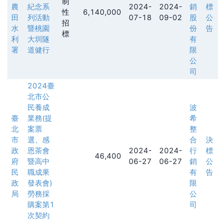
制
農
紀念系
2024-
2024-
銷
標
性
6,140,000
田
列活動
07-18
09-02
股
公
招
水
暨桃園
份
告
標
利
大圳隧
有
署
道健行
限
公
司
2024臺
北市公
民養成
波
臺
業務(提
希
北
案票
整
市
選、感
合
決
政
恩茶會
2024-
2024-
行
標
46,400
府
暨高中
06-27
06-27
銷
公
民
職成果
有
告
政
發表會)
限
局
勞務採
公
購案第1
司
次契約