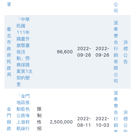
署
公
司
「中華
波
民國
臺
希
111年
北
整
國慶升
市
合
決
旗暨慶
政
2022-
2022-
行
標
祝活
96,600
府
09-26
09-26
銷
公
動」勞
民
有
告
務採購
政
限
案第1次
局
公
契約變
司
更
波
「金門
希
地區推
整
金
動藍色
限
合
決
門
公路海
制
2022-
2022-
行
標
縣
上遊程
性
2,500,000
08-11
10-03
銷
公
政
航線行
招
有
告