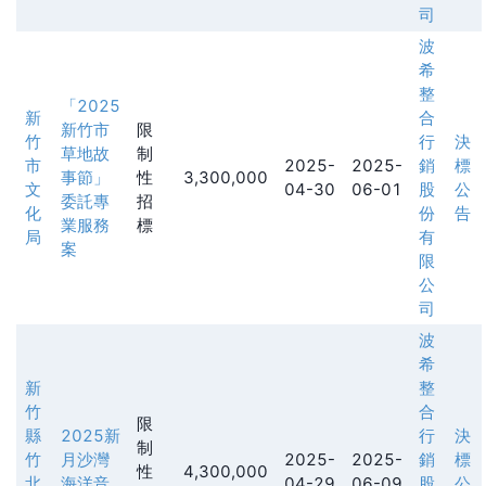
司
波
希
整
「2025
新
合
新竹市
限
竹
行
決
草地故
制
市
2025-
2025-
銷
標
事節」
性
3,300,000
文
04-30
06-01
股
公
委託專
招
化
份
告
業服務
標
局
有
案
限
公
司
波
希
新
整
竹
合
限
縣
2025新
行
決
制
竹
月沙灣
2025-
2025-
銷
標
性
4,300,000
北
海洋音
04-29
06-09
股
公