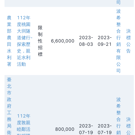
司
波
農
112年
希
業
度桃園
整
限
部
大圳隧
合
決
制
農
道健行-
2023-
2023-
行
標
性
6,600,000
田
探索歷
08-03
09-21
銷
公
招
水
史，親
有
告
標
利
近水利
限
署
活動
公
司
臺
北
市
政
波
府
希
工
整
112年
務
合
決
度敦親
局
2023-
2023-
行
標
睦鄰活
800,000
衛
07-19
07-19
銷
公