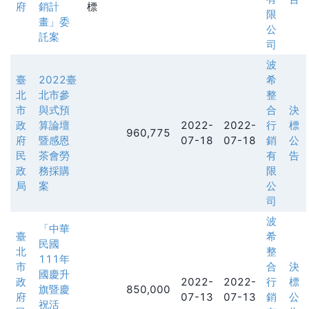
府
銷計
標
限
畫」委
公
託案
司
波
臺
2022臺
希
北
北市參
整
市
與式預
合
決
政
算論壇
2022-
2022-
行
標
960,775
府
暨感恩
07-18
07-18
銷
公
民
茶會勞
有
告
政
務採購
限
局
案
公
司
波
「中華
臺
希
民國
北
整
111年
市
合
決
國慶升
政
2022-
2022-
行
標
旗暨慶
850,000
府
07-13
07-13
銷
公
祝活