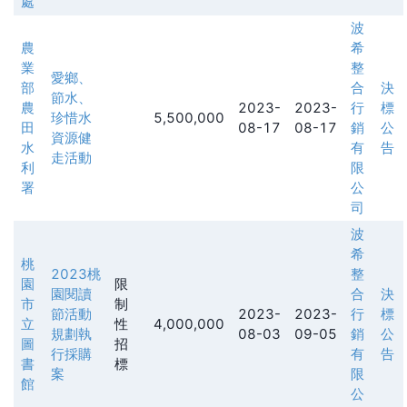
處
波
農
希
業
整
愛鄉、
部
合
決
節水、
農
2023-
2023-
行
標
珍惜水
5,500,000
田
08-17
08-17
銷
公
資源健
水
有
告
走活動
利
限
署
公
司
波
希
桃
2023桃
整
園
限
園閱讀
合
決
市
制
節活動
2023-
2023-
行
標
立
性
4,000,000
規劃執
08-03
09-05
銷
公
圖
招
行採購
有
告
書
標
案
限
館
公