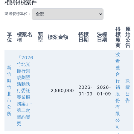
相關得標案件
篩選發標單位：
得
原
單
標案名
類
招標
決標
標
始
標案金額
位
稱
型
日期
日期
廠
公
商
告
波
「2026
希
竹北光
新
整
節行銷
竹
合
規劃暨
縣
行
決
活動執
竹
2026-
2026-
銷
標
行委託
2,560,000
北
01-09
01-09
股
公
專業服
市
份
告
務案」-
公
有
第二次
所
限
契約變
公
更
司