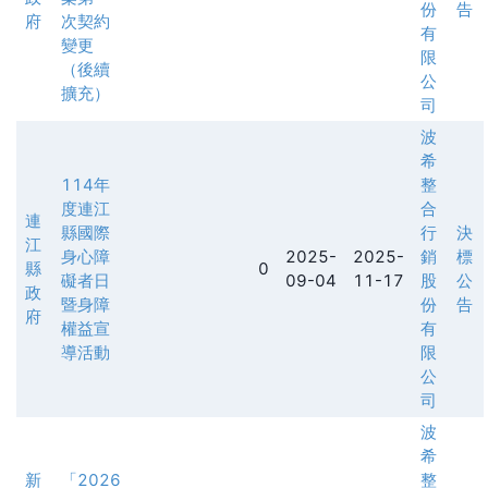
份
告
府
次契約
有
變更
限
（後續
公
擴充）
司
波
希
114年
整
度連江
合
連
縣國際
行
決
江
身心障
2025-
2025-
銷
標
縣
0
礙者日
09-04
11-17
股
公
政
暨身障
份
告
府
權益宣
有
導活動
限
公
司
波
希
新
「2026
整