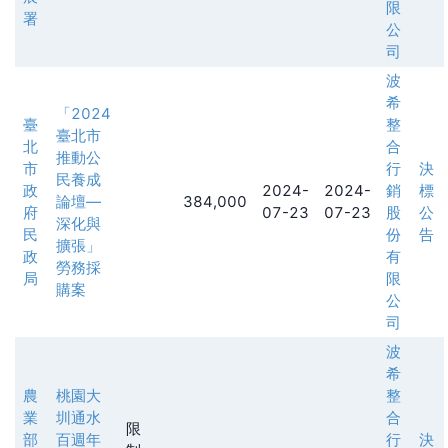
限
署
公
司
波
希
「2024
臺
整
臺北市
北
合
推動公
市
行
決
民養成
政
2024-
2024-
銷
標
論壇—
384,000
府
07-23
07-23
股
公
深化與
民
份
告
擴張」
政
有
勞務採
局
限
購案
公
司
波
希
農
桃園大
整
業
圳通水
合
限
部
百週年
行
決