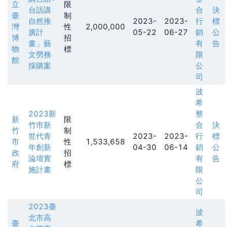
立
限
台語講
合
決
臺
制
自然推
2023-
2023-
行
標
灣
性
2,000,000
廣計
05-22
06-27
銷
公
博
招
畫」藝
有
告
物
標
文勞務
限
館
採購案
公
司
波
希
2023新
整
新
限
竹市新
合
決
竹
制
世代青
2023-
2023-
行
標
市
性
1,533,658
年創新
04-30
06-14
銷
公
政
招
論壇實
有
告
府
標
施計畫
限
公
司
2023臺
波
北市高
臺
希