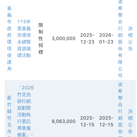
波
嘉
希
義
整
市
115年
合
限
政
度嘉義
行
決
制
府
市環境
2025-
2026-
銷
標
性
3,000,000
環
永續暨
12-23
01-23
股
公
招
境
資源循
份
告
標
保
環活動
有
護
限
局
公
司
波
「2026
希
竹北光
新
整
節行銷
竹
合
規劃暨
縣
行
決
活動執
竹
2025-
2025-
銷
標
行委託
9,063,000
北
12-15
12-15
股
公
專業服
市
份
告
務案」-