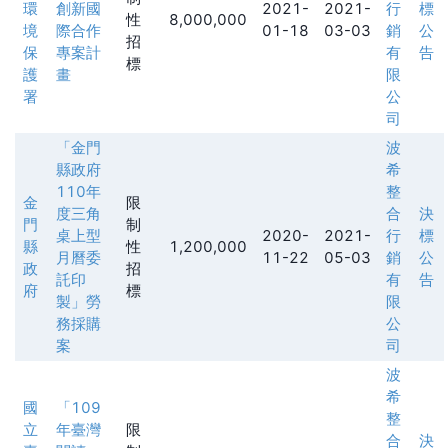
環
創新國
2021-
2021-
行
標
性
8,000,000
境
際合作
01-18
03-03
銷
公
招
保
專案計
有
告
標
護
畫
限
署
公
司
「金門
波
縣政府
希
110年
整
金
限
度三角
合
決
門
制
桌上型
2020-
2021-
行
標
縣
性
1,200,000
月曆委
11-22
05-03
銷
公
政
招
託印
有
告
府
標
製」勞
限
務採購
公
案
司
波
希
國
「109
整
立
年臺灣
限
合
決