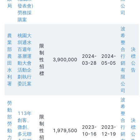
局
發表會)
公
勞務採
司
購案
波
農
桃園大
希
業
圳通水
整
限
部
百週年
合
決
制
農
基層運
2024-
2024-
行
標
性
3,900,000
田
動大會
03-28
05-05
銷
公
招
水
活動企
有
告
標
利
劃執行
限
署
委託案
公
司
波
勞
希
動
113年
整
部
限
創客、
合
決
勞
制
微創、
2023-
2023-
行
標
動
性
1,979,500
多元聯
10-16
12-19
銷
公
力
招