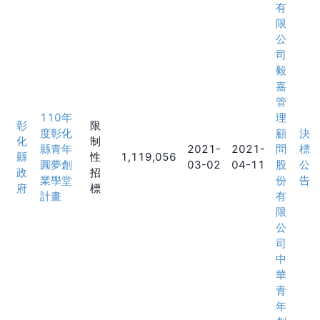
有
限
公
司
毅
嘉
管
110年
理
彰
限
度彰化
顧
決
化
制
縣青年
2021-
2021-
問
標
縣
性
1,119,056
圓夢創
03-02
04-11
股
公
政
招
業學堂
份
告
府
標
計畫
有
限
公
司
中
華
青
年