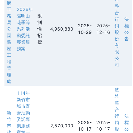
府
整
工
2026年
合
務
陽明山
限
行
決
局
花季等
制
2025-
2025-
銷
標
公
系列活
性
4,960,880
10-29
12-16
股
公
園
動委託
招
份
告
路
專業服
標
有
燈
務案
限
工
公
程
司
管
理
處
波
114年
希
新竹市
整
城市野
合
新
營活動
行
決
竹
委託專
2025-
2025-
銷
標
市
業服務
2,570,000
10-17
10-17
股
公
政
案第一