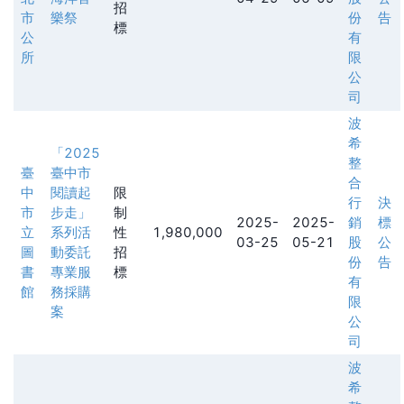
招
市
樂祭
份
告
標
公
有
所
限
公
司
波
希
「2025
整
臺
臺中市
合
中
閱讀起
限
行
決
市
步走」
制
2025-
2025-
銷
標
立
系列活
性
1,980,000
03-25
05-21
股
公
圖
動委託
招
份
告
書
專業服
標
有
館
務採購
限
案
公
司
波
希