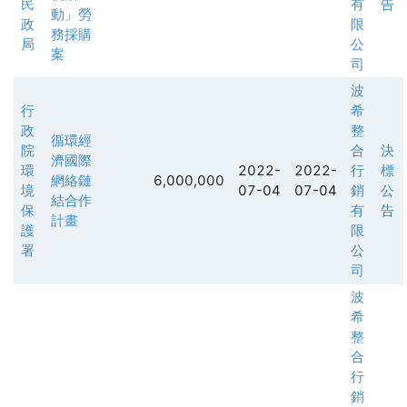
民
有
告
動」勞
政
限
務採購
局
公
案
司
波
行
希
政
整
循環經
院
合
決
濟國際
環
2022-
2022-
行
標
網絡鏈
6,000,000
境
07-04
07-04
銷
公
結合作
保
有
告
計畫
護
限
署
公
司
波
希
整
合
行
銷