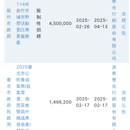
整
114年
合
新
新竹市
限
行
決
竹
城市野
制
2025-
2025-
銷
標
市
營活動
性
4,500,000
02-26
04-13
股
公
政
委託專
招
份
告
府
業服務
標
有
案
限
公
司
2025臺
波
北市公
希
臺
民養成
整
北
業務(提
合
市
案票
行
決
政
選、感
2025-
2025-
銷
標
1,496,200
府
恩茶會
02-17
02-17
股
公
民
暨高中
份
告
政
職成果
有
局
發表會)
限