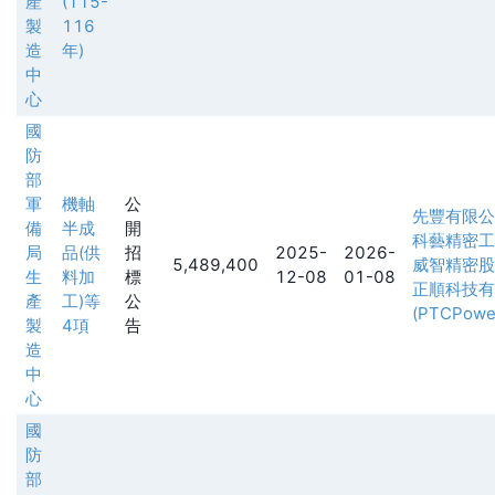
產
(115-
製
116
造
年)
中
心
國
防
部
軍
機軸
公
先豐有限公
備
半成
開
科藝精密工
局
品(供
招
2025-
2026-
5,489,400
威智精密股
生
料加
標
12-08
01-08
正順科技有
產
工)等
公
(PTCPower
製
4項
告
造
中
心
國
防
部