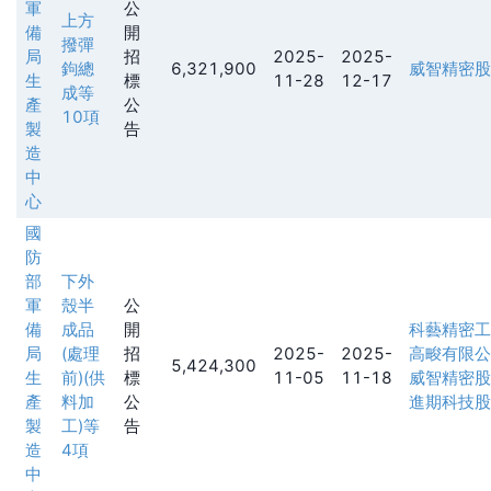
軍
公
上方
備
開
撥彈
局
招
2025-
2025-
鉤總
6,321,900
威智精密股
生
標
11-28
12-17
成等
產
公
10項
製
告
造
中
心
國
防
部
下外
軍
殼半
公
備
成品
開
科藝精密工
局
(處理
招
2025-
2025-
高畯有限公
5,424,300
生
前)(供
標
11-05
11-18
威智精密股
產
料加
公
進期科技股
製
工)等
告
造
4項
中