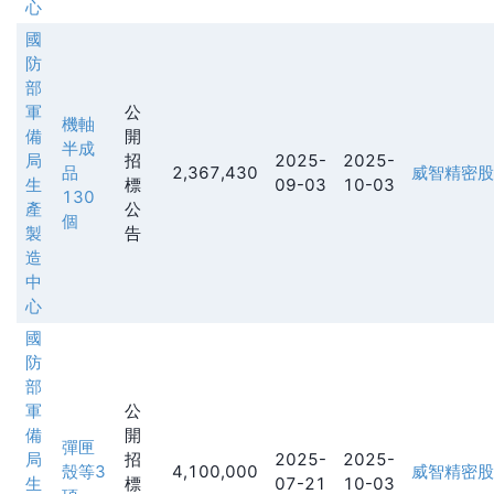
心
國
防
部
軍
公
機軸
備
開
半成
局
招
2025-
2025-
品
2,367,430
威智精密股
生
標
09-03
10-03
130
產
公
個
製
告
造
中
心
國
防
部
軍
公
備
開
彈匣
局
招
2025-
2025-
殼等3
4,100,000
威智精密股
生
標
07-21
10-03