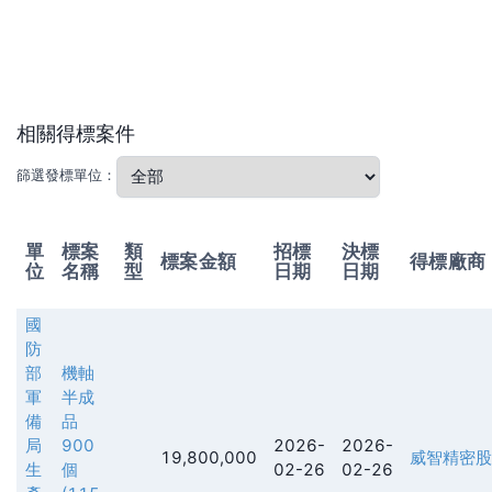
相關得標案件
篩選發標單位：
單
標案
類
招標
決標
標案金額
得標廠商
位
名稱
型
日期
日期
國
防
部
機軸
軍
半成
備
品
局
900
2026-
2026-
19,800,000
威智精密股
生
個
02-26
02-26