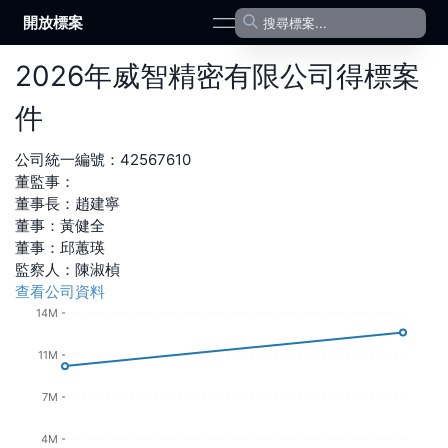
開放標案
open navigation menu
2026
年
威智精密有限公司
得標案
件
公司統一編號：
42567610
董監事：
董事長
：
趙建寧
董事
：
黃健全
董事
：
邱蕙瑛
監察人
：
陳淑楨
查看公司資料
14M
11M
7M
4M