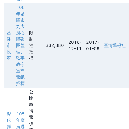
106
年基
隆市
九大
基
身心
限
隆
障礙
制
2016-
2017-
市
團體
性
362,880
臺灣導報社
12-11
01-09
政
理、
招
府
監事
標
政令
宣導
報紙
招標
公
開
取
得
彰
105
報
化
年度
價
縣
鹿港