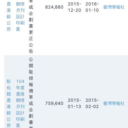
單
鹿
鄉情
2015-
2016-
或
824,880
臺灣導報社
港
月刊
12-20
01-10
企
鎮
設計
劃
公
印刷
書
所
案
更
正
公
告
公
開
取
得
彰
104
報
化
年度
價
縣
鹿港
單
鹿
鄉情
2015-
2015-
或
759,640
臺灣導報社
港
月刊
01-13
02-02
企
鎮
設計
劃
公
印刷
書
所
案