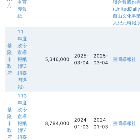
令宣
聯合報股份
府
導報
(UnitedDail
紙
自由文化事
大紀元時報
11
年度
基
政令
隆
宣導
2025-
2025-
市
報紙
5,346,000
臺灣導報社
03-04
03-04
政
(第3
府
組臺
灣導
報)
113
年度
基
政令
隆
宣導
2024-
2024-
市
報紙
8,784,000
臺灣導報社
01-03
01-03
政
(第4
府
組臺