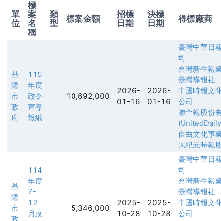
標
單
案
類
招標
決標
標案金額
得標廠商
位
名
型
日期
日期
稱
臺灣中華日
司
台灣新生報
基
115
臺灣導報社
隆
年度
2026-
2026-
中國時報文
市
政令
10,692,000
01-16
01-16
公司
政
宣導
聯合報股份
府
報紙
(UnitedDail
自由文化事
大紀元時報
臺灣中華日
114
司
年度
台灣新生報
基
7-
臺灣導報社
隆
12
2025-
2025-
中國時報文
市
5,346,000
月政
10-28
10-28
公司
政