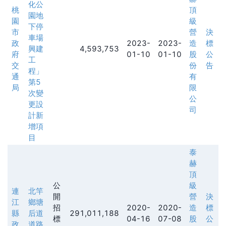
化公
桃
頂
園地
園
級
下停
市
營
決
車場
政
2023-
2023-
造
標
興建
4,593,753
府
01-10
01-10
股
公
工
交
份
告
程」
通
有
第5
局
限
次變
公
更設
司
計新
增項
目
泰
赫
頂
公
級
連
北竿
開
營
決
江
鄉塘
招
2020-
2020-
造
標
縣
后道
291,011,188
標
04-16
07-08
股
公
政
道路