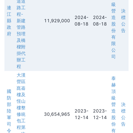
道道
級
連
路工
營
決
江
程-
2024-
2024-
造
標
縣
新建
11,929,000
08-18
08-18
股
公
政
管路
份
告
府
預埋
有
及橋
限
樑附
公
掛代
司
辦工
程
大漢
泰
營區
赫
崑崙
國
頂
樓及
防
級
恆山
部
營
決
樓整
陸
2023-
2023-
造
標
修統
30,654,965
軍
12-14
12-14
股
公
包工
司
份
告
程第
令
有