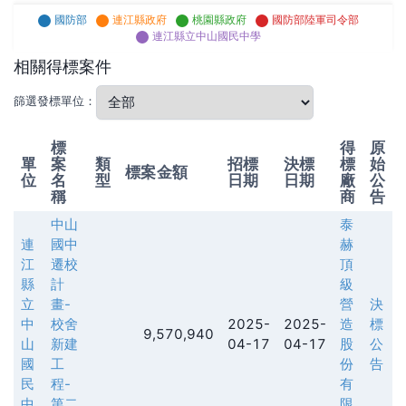
國防部
連江縣政府
桃園縣政府
國防部陸軍司令部
連江縣立中山國民中學
相關得標案件
篩選發標單位：
標
得
原
單
案
類
招標
決標
標
始
標案金額
位
名
型
日期
日期
廠
公
稱
商
告
中山
泰
連
國中
赫
江
遷校
頂
縣
計
級
立
畫-
營
決
中
校舍
2025-
2025-
造
標
9,570,940
山
新建
04-17
04-17
股
公
國
工
份
告
民
程-
有
中
第二
限