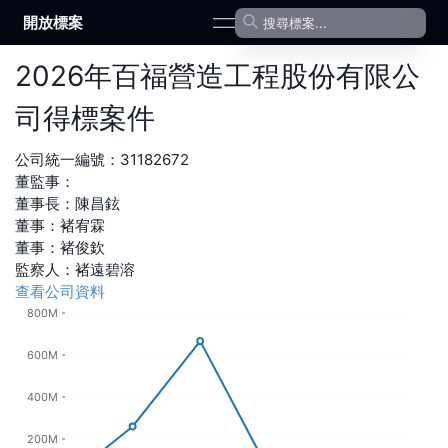
開放標案
open navigation menu
2026
年
百福營造工程股份有限公
司
得標案件
公司統一編號：
31182672
董監事：
董事長
：
陳昌鉉
董事
：
褚宥霖
董事
：
褚俊欽
監察人
：
褚遠碧溶
查看公司資料
800M
600M
400M
200M