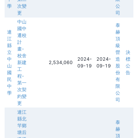
學
次變
公
更
司
中山
泰
國中
連
赫
遷校
江
頂
計
縣
級
畫-
立
營
決
校舍
中
2024-
2024-
造
標
新建
2,534,060
山
09-19
09-19
股
公
工
國
份
告
程-
民
有
第一
中
限
次契
學
公
約變
司
更
連江
縣北
泰
竿鄉
赫
塘后
頂