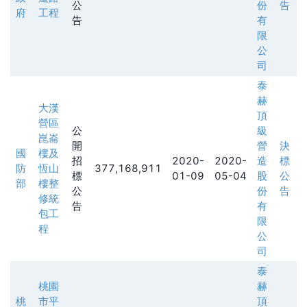
公
份
告
府
工程
告
有
限
公
司
泰
赫
大漢
頂
營區
公
級
崑崙
開
營
決
國
樓及
招
2020-
2020-
造
標
防
恆山
377,168,911
標
01-09
05-04
股
公
部
樓整
公
份
告
修統
告
有
包工
限
程
公
司
泰
桃園
赫
桃
市平
頂