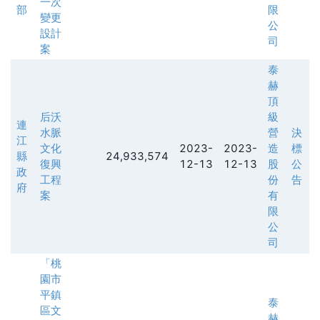
一次
部
限
變更
公
設計
司
案
泰
赫
頂
后沃
級
連
水脈
營
決
江
文化
2023-
2023-
造
標
縣
24,933,574
復興
12-13
12-13
股
公
政
工程
份
告
府
案
有
限
公
司
「桃
園市
平鎮
泰
區文
赫