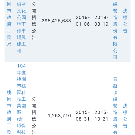
園
鎮區
公
級
市
文化
開
營
決
政
公園
招
2019-
2019-
造
標
295,425,683
府
地下
標
01-06
03-19
股
公
工
停車
公
份
告
務
場興
告
有
局
建工
限
程
公
司
104
年度
桃園
泰
市桃
赫
桃
園科
頂
園
技工
公
級
市
業園
開
營
決
政
區
招
2015-
2015-
造
標
1,263,710
府
(含
標
08-31
10-21
股
公
工
環保
公
份
告
務
科技
告
有