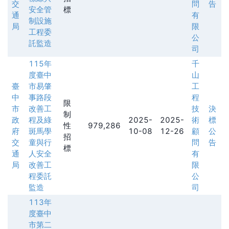
交
問
告
安全管
標
通
有
制設施
局
限
工程委
公
託監造
司
115年
千
度臺中
山
臺
市易肇
工
中
事路段
程
限
市
改善工
技
決
制
政
程及綠
2025-
2025-
術
標
性
979,286
府
斑馬學
10-08
12-26
顧
公
招
交
童與行
問
告
標
通
人安全
有
局
改善工
限
程委託
公
監造
司
113年
度臺中
市第二