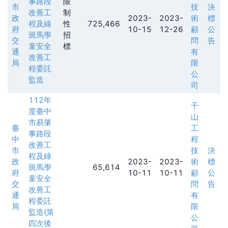
事路段
限
市
技
決
改善工
制
政
2023-
2023-
術
標
程及綠
性
725,466
府
10-15
12-26
顧
公
斑馬學
招
交
問
告
童安全
標
通
有
改善工
局
限
程委託
公
監造
司
112年
千
度臺中
山
市易肇
臺
工
事路段
中
程
改善工
市
技
決
程及綠
政
2023-
2023-
術
標
斑馬學
65,614
府
10-11
10-11
顧
公
童安全
交
問
告
改善工
通
有
程委託
局
限
監造(第
公
四次後