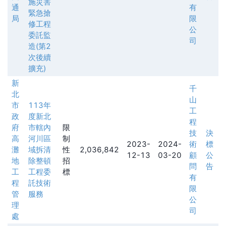
施災害
通
有
緊急搶
局
限
修工程
公
委託監
司
造(第2
次後續
擴充)
新
千
北
山
市
113年
工
政
度新北
程
府
市轄內
限
技
決
高
河川區
制
2023-
2024-
術
標
灘
域拆清
性
2,036,842
12-13
03-20
顧
公
地
除整頓
招
問
告
工
工程委
標
有
程
託技術
限
管
服務
公
理
司
處