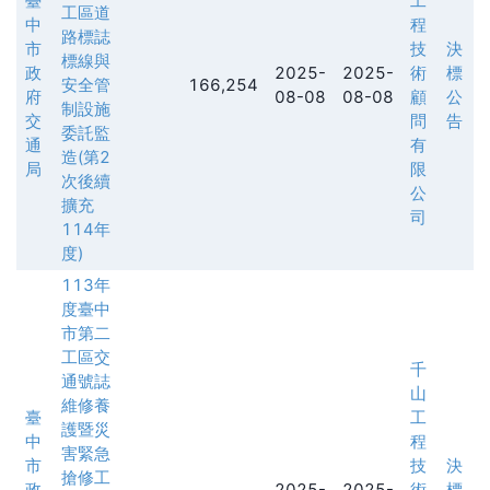
臺
工
工區道
中
程
路標誌
市
技
決
標線與
政
2025-
2025-
術
標
安全管
166,254
府
08-08
08-08
顧
公
制設施
交
問
告
委託監
通
有
造(第2
局
限
次後續
公
擴充
司
114年
度)
113年
度臺中
市第二
工區交
千
通號誌
山
維修養
臺
工
護暨災
中
程
害緊急
市
技
決
搶修工
政
2025-
2025-
術
標