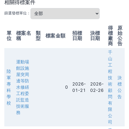
相關得標案件
篩選發標單位：
得
原
單
標案名
類
招標
決標
標
始
標案金額
位
稱
型
日期
日期
廠
公
商
告
千
山
運動場
工
館設施
陸
程
屋突周
軍
技
決
邊等防
專
2026-
2026-
術
標
水修繕
0
科
01-21
02-26
顧
公
工程委
學
問
告
託監造
校
有
技術服
限
務
公
司