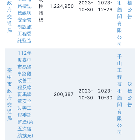
政
2023-
2023-
術
標
路標誌
性
1,224,950
府
10-30
12-26
顧
公
標線與
招
交
問
告
安全管
標
通
有
制設施
局
限
工程委
公
託監造
司
112年
千
度臺中
山
市易肇
臺
工
事路段
中
程
改善工
市
技
決
程及綠
政
2023-
2023-
術
標
斑馬學
200,387
府
10-30
10-30
顧
公
童安全
交
問
告
改善工
通
有
程委託
局
限
監造(第
公
五次後
司
續擴充)