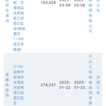
程、交
183,828
府
03-09
03-09
顧
公
通號誌
交
問
告
汰舊換
通
有
新工程
局
限
委託監
公
造(後續
司
擴充
114年
度災害
搶修)
千
山
(114)
工
基隆市
程
基
區域排
技
決
隆
水系統
2025-
2025-
術
標
市
274,237
河道整
01-22
01-22
顧
公
政
理工程
問
告
府
委託監
有
造
限