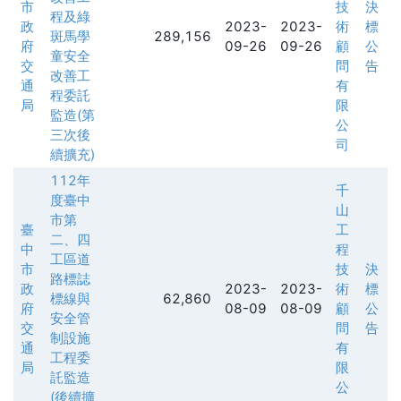
市
技
決
程及綠
政
2023-
2023-
術
標
斑馬學
289,156
府
09-26
09-26
顧
公
童安全
交
問
告
改善工
通
有
程委託
局
限
監造(第
公
三次後
司
續擴充)
112年
千
度臺中
山
市第
臺
工
二、四
中
程
工區道
市
技
決
路標誌
政
2023-
2023-
術
標
標線與
62,860
府
08-09
08-09
顧
公
安全管
交
問
告
制設施
通
有
工程委
局
限
託監造
公
(後續擴