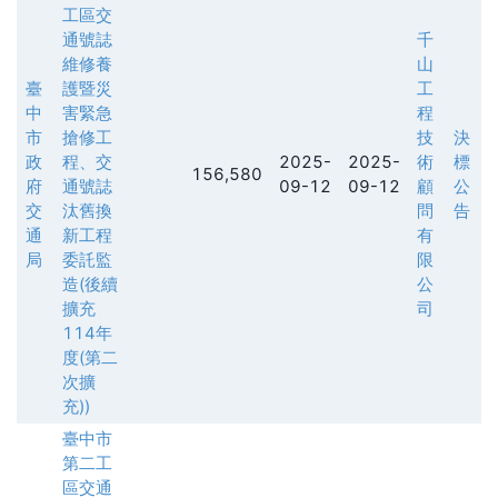
工區交
通號誌
千
維修養
山
臺
護暨災
工
中
害緊急
程
市
搶修工
技
決
政
程、交
2025-
2025-
術
標
156,580
府
通號誌
09-12
09-12
顧
公
交
汰舊換
問
告
通
新工程
有
局
委託監
限
造(後續
公
擴充
司
114年
度(第二
次擴
充))
臺中市
第二工
區交通