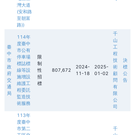
灣大道
(安和路
至朝富
路))
千
114年
山
度臺中
臺
工
市公有
中
程
停車場
限
市
技
決
標誌標
制
政
2024-
2025-
術
標
線等設
性
807,672
府
11-18
01-02
顧
公
施增設
招
交
問
告
維護工
標
通
有
程委託
局
限
監造技
公
術服務
司
113年
度臺中
市第二
千