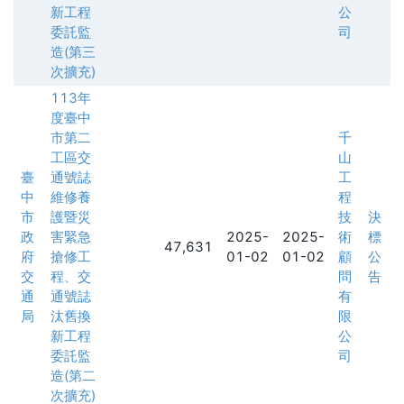
新工程
公
委託監
司
造(第三
次擴充)
113年
度臺中
市第二
千
工區交
山
臺
通號誌
工
中
維修養
程
市
護暨災
技
決
政
害緊急
2025-
2025-
術
標
47,631
府
搶修工
01-02
01-02
顧
公
交
程、交
問
告
通
通號誌
有
局
汰舊換
限
新工程
公
委託監
司
造(第二
次擴充)