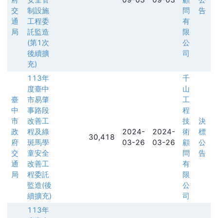
交
制設施
問
告
通
工程委
有
局
託監造
限
(第1次
公
後續擴
司
充)
113年
千
度臺中
山
臺
市易肇
工
中
事路段
程
市
改善工
技
決
政
程及綠
2024-
2024-
術
標
30,418
府
斑馬學
03-26
03-26
顧
公
交
童安全
問
告
通
改善工
有
局
程委託
限
監造(後
公
續擴充)
司
113年