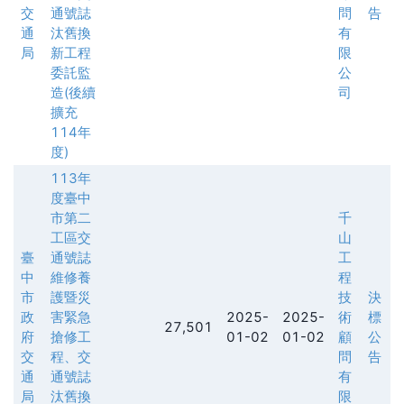
交
通號誌
問
告
通
汰舊換
有
局
新工程
限
委託監
公
造(後續
司
擴充
114年
度)
113年
度臺中
市第二
千
工區交
山
臺
通號誌
工
中
維修養
程
市
護暨災
技
決
政
害緊急
2025-
2025-
術
標
27,501
府
搶修工
01-02
01-02
顧
公
交
程、交
問
告
通
通號誌
有
局
汰舊換
限