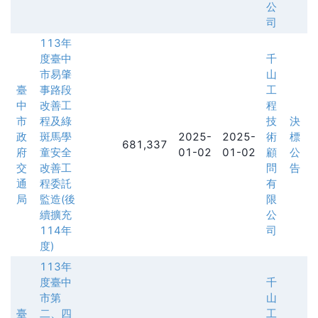
公
司
113年
度臺中
千
市易肇
山
臺
事路段
工
中
改善工
程
市
程及綠
技
決
政
斑馬學
2025-
2025-
術
標
681,337
府
童安全
01-02
01-02
顧
公
交
改善工
問
告
通
程委託
有
局
監造(後
限
續擴充
公
114年
司
度)
113年
度臺中
千
市第
山
臺
二、四
工