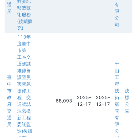
程委託
通
有
監造技
局
限
術服務
公
(後續擴
司
充)
113年
度臺中
市第二
工區交
通號誌
千
維修養
山
臺
護暨災
工
中
害緊急
程
市
搶修工
技
決
政
程、交
2025-
2025-
術
標
68,093
府
通號誌
12-17
12-17
顧
公
交
汰舊換
問
告
通
新工程
有
局
委託監
限
造(後續
公