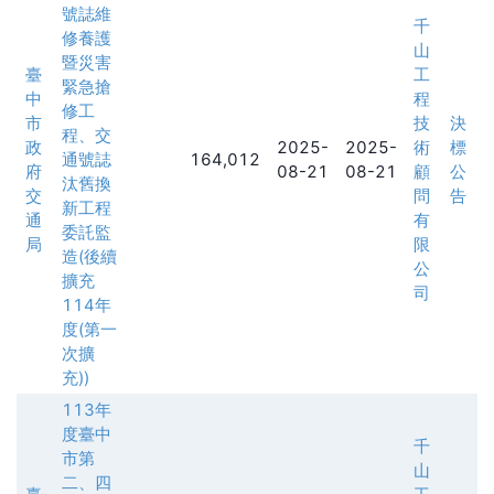
號誌維
千
修養護
山
暨災害
臺
工
緊急搶
中
程
修工
市
技
決
程、交
政
2025-
2025-
術
標
通號誌
164,012
府
08-21
08-21
顧
公
汰舊換
交
問
告
新工程
通
有
委託監
局
限
造(後續
公
擴充
司
114年
度(第一
次擴
充))
113年
度臺中
千
市第
山
二、四