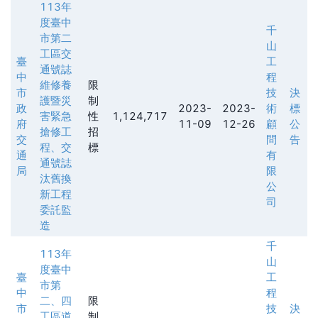
113年
度臺中
千
市第二
山
工區交
臺
工
通號誌
中
程
維修養
限
市
技
決
護暨災
制
政
2023-
2023-
術
標
害緊急
性
1,124,717
府
11-09
12-26
顧
公
搶修工
招
交
問
告
程、交
標
通
有
通號誌
局
限
汰舊換
公
新工程
司
委託監
造
千
113年
山
度臺中
臺
工
市第
中
程
二、四
限
市
技
決
工區道
制