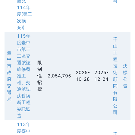
擴充
司
114年
度(第三
次擴
充))
115年
千
度臺中
山
市第二
臺
工
工區交
中
程
通號誌
限
市
技
決
維修養
制
政
2025-
2025-
術
標
護工
性
2,054,795
府
10-28
12-24
顧
公
程、交
招
交
問
告
通號誌
標
通
有
汰舊換
局
限
新工程
公
委託監
司
造
113年
度臺中
千