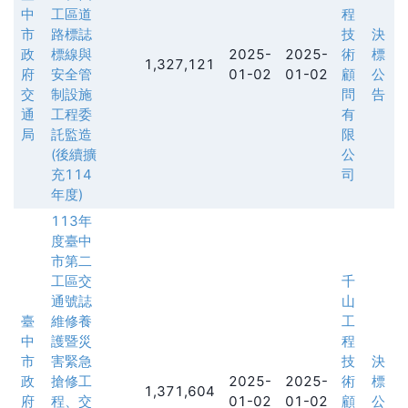
中
工區道
程
市
路標誌
技
決
政
標線與
2025-
2025-
術
標
1,327,121
府
安全管
01-02
01-02
顧
公
交
制設施
問
告
通
工程委
有
局
託監造
限
(後續擴
公
充114
司
年度)
113年
度臺中
市第二
工區交
千
通號誌
山
臺
維修養
工
中
護暨災
程
市
害緊急
技
決
政
搶修工
2025-
2025-
術
標
1,371,604
府
程、交
01-02
01-02
顧
公