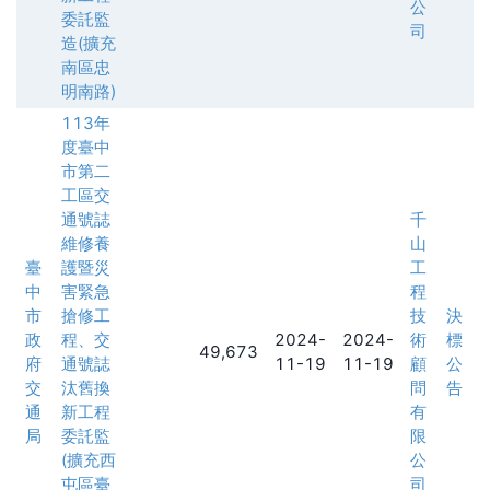
公
委託監
司
造(擴充
南區忠
明南路)
113年
度臺中
市第二
工區交
通號誌
千
維修養
山
臺
護暨災
工
中
害緊急
程
市
搶修工
技
決
政
程、交
2024-
2024-
術
標
49,673
府
通號誌
11-19
11-19
顧
公
交
汰舊換
問
告
通
新工程
有
局
委託監
限
(擴充西
公
屯區臺
司