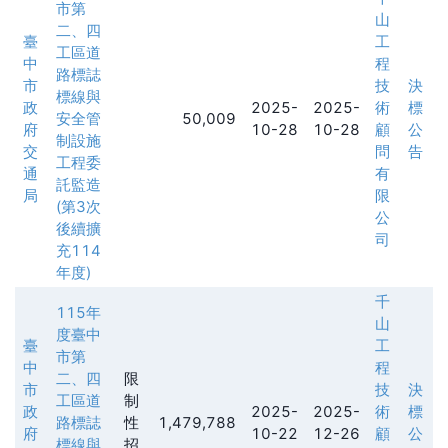
市第
山
二、四
臺
工
工區道
中
程
路標誌
市
技
決
標線與
政
2025-
2025-
術
標
安全管
50,009
府
10-28
10-28
顧
公
制設施
交
問
告
工程委
通
有
託監造
局
限
(第3次
公
後續擴
司
充114
年度)
千
115年
山
度臺中
臺
工
市第
中
程
二、四
限
市
技
決
工區道
制
政
2025-
2025-
術
標
路標誌
性
1,479,788
府
10-22
12-26
顧
公
標線與
招