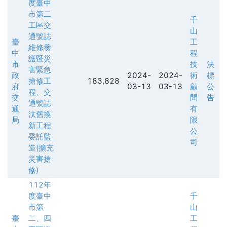
度臺中
市第二
千
工區交
山
通號誌
臺
工
維修養
中
程
護暨災
市
技
決
害緊急
政
2024-
2024-
術
標
搶修工
183,828
府
03-13
03-13
顧
公
程、交
交
問
告
通號誌
通
有
汰舊換
局
限
新工程
公
委託監
司
造(擴充
災害搶
修)
112年
度臺中
千
市第
山
臺
二、四
工