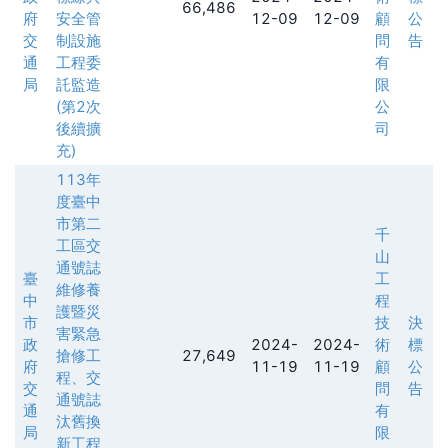
66,486
府
安全管
12-09
12-09
顧
公
交
制設施
問
告
通
工程委
有
局
託監造
限
(第2次
公
後續擴
司
充)
113年
度臺中
市第二
千
工區交
山
通號誌
臺
工
維修養
中
程
護暨災
市
技
決
害緊急
政
2024-
2024-
術
標
搶修工
27,649
府
11-19
11-19
顧
公
程、交
交
問
告
通號誌
通
有
汰舊換
局
限
新工程