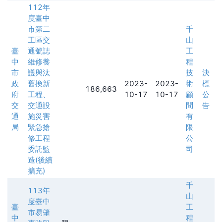
112年
度臺中
市第二
千
工區交
山
臺
通號誌
工
中
維修養
程
市
護與汰
技
決
政
舊換新
2023-
2023-
術
標
186,663
府
工程、
10-17
10-17
顧
公
交
交通設
問
告
通
施災害
有
局
緊急搶
限
修工程
公
委託監
司
造(後續
擴充)
千
113年
山
度臺中
臺
工
市易肇
中
程