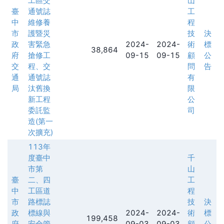
工區交
山
臺
通號誌
工
中
維修養
程
市
護暨災
技
決
政
害緊急
2024-
2024-
術
標
38,864
府
搶修工
09-15
09-15
顧
公
交
程、交
問
告
通
通號誌
有
局
汰舊換
限
新工程
公
委託監
司
造(第一
次擴充)
113年
度臺中
千
市第
山
臺
二、四
工
中
工區道
程
市
路標誌
技
決
政
標線與
2024-
2024-
術
標
199,458
府
安全管
09-03
09-03
顧
公