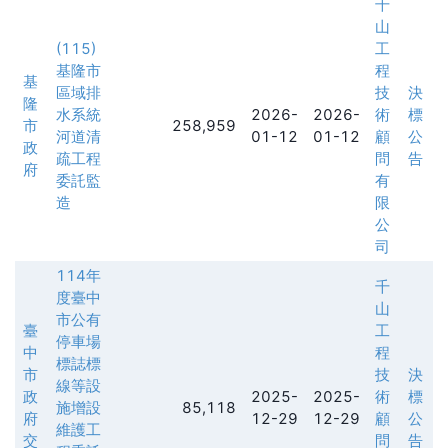
千
山
(115)
工
基隆市
程
基
區域排
技
決
隆
水系統
2026-
2026-
術
標
市
258,959
河道清
01-12
01-12
顧
公
政
疏工程
問
告
府
委託監
有
造
限
公
司
114年
千
度臺中
山
市公有
臺
工
停車場
中
程
標誌標
市
技
決
線等設
政
2025-
2025-
術
標
施增設
85,118
府
12-29
12-29
顧
公
維護工
交
問
告