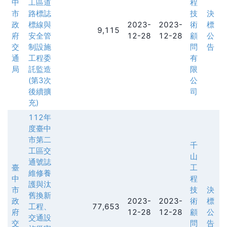
中
工區道
程
市
路標誌
技
決
政
標線與
2023-
2023-
術
標
9,115
府
安全管
12-28
12-28
顧
公
交
制設施
問
告
通
工程委
有
局
託監造
限
(第3次
公
後續擴
司
充)
112年
度臺中
市第二
千
工區交
山
通號誌
臺
工
維修養
中
程
護與汰
市
技
決
舊換新
政
2023-
2023-
術
標
工程、
77,653
府
12-28
12-28
顧
公
交通設
交
問
告