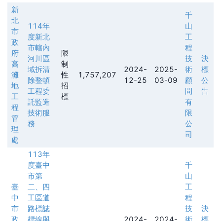
新
千
北
114年
山
市
度新北
工
政
市轄內
程
府
限
河川區
技
決
高
制
域拆清
2024-
2025-
術
標
灘
性
1,757,207
除整頓
12-25
03-09
顧
公
地
招
工程委
問
告
工
標
託監造
有
程
技術服
限
管
務
公
理
司
處
113年
度臺中
千
市第
山
臺
二、四
工
中
工區道
程
市
路標誌
技
決
政
標線與
2024-
2024-
術
標