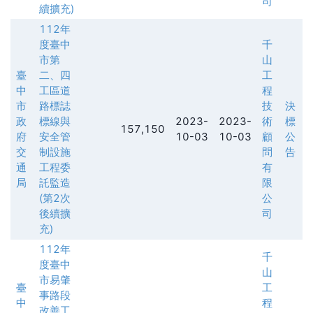
司
續擴充)
112年
度臺中
千
市第
山
臺
二、四
工
中
工區道
程
市
路標誌
技
決
政
標線與
2023-
2023-
術
標
157,150
府
安全管
10-03
10-03
顧
公
交
制設施
問
告
通
工程委
有
局
託監造
限
(第2次
公
後續擴
司
充)
112年
千
度臺中
山
市易肇
臺
工
事路段
中
程
改善工