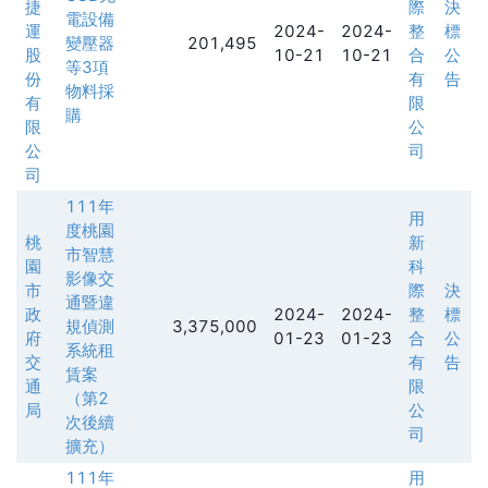
捷
際
決
電設備
運
2024-
2024-
整
標
變壓器
201,495
股
10-21
10-21
合
公
等3項
份
有
告
物料採
有
限
購
限
公
公
司
司
111年
用
度桃園
桃
新
市智慧
園
科
影像交
市
際
決
通暨違
政
2024-
2024-
整
標
規偵測
3,375,000
府
01-23
01-23
合
公
系統租
交
有
告
賃案
通
限
（第2
局
公
次後續
司
擴充）
111年
用