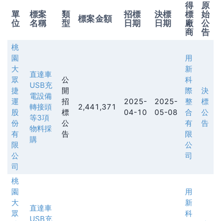
得
原
單
標案
類
招標
決標
標
始
標案金額
位
名稱
型
日期
日期
廠
公
商
告
桃
園
用
大
新
直達車
眾
公
科
USB充
捷
開
際
決
電設備
運
招
2025-
2025-
整
標
轉接頭
2,441,371
股
標
04-10
05-08
合
公
等3項
份
公
有
告
物料採
有
告
限
購
限
公
公
司
司
桃
園
用
大
新
直達車
眾
科
USB充