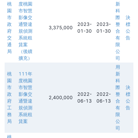
桃
度桃園
新
園
市智慧
科
市
影像交
際
決
政
通暨違
2023-
2023-
整
標
3,375,000
府
規偵測
01-30
01-30
合
公
交
系統租
有
告
通
賃案
限
局
（後續
公
擴充）
司
用
桃
111年
新
園
度桃園
科
市
市智慧
際
決
政
影像交
2022-
2022-
整
標
2,400,000
府
通暨違
06-13
06-13
合
公
工
規偵測
有
告
務
系統租
限
局
賃案
公
司
桃