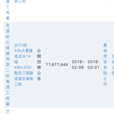
護
善工程
工
程
處
交
通
部
公
台21線
鑫
路
53k大雁隧
公
成
總
道及台14
開
營
局
線
招
2018-
2018-
造
第
11,677,444
49k+500
標
02-08
03-01
有
二
觀音三號隧
公
限
區
道滲水修復
告
公
養
工程
司
護
工
程
處
交