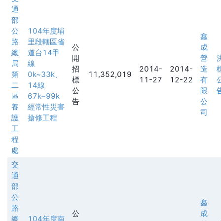
通
部
公
104年度埔
鑫
路
里段轄區省
公
成
總
道台14甲
開
營
局
線
招
2014-
2014-
造
第
0k~33k、
11,352,019
標
11-27
12-22
有
二
14線
公
限
區
67k~99k
告
公
養
經常性災害
司
護
搶修工程
工
程
處
交
通
部
公
鑫
路
公
成
總
104年度南