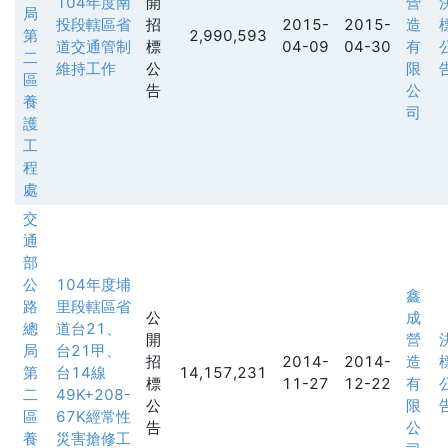
104年度南
開
營
局
投段轄區省
招
2015-
2015-
造
第
2,990,593
道交通管制
標
04-09
04-30
有
二
維持工作
公
限
區
告
公
養
司
護
工
程
處
交
通
部
公
104年度埔
鑫
路
里段轄區省
公
成
總
道台21、
開
營
局
台21甲、
招
2014-
2014-
造
第
台14線
14,157,231
標
11-27
12-22
有
二
49K+208-
公
限
區
67K經常性
告
公
養
災害搶修工