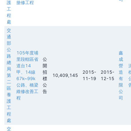
護
搶修工程
工
程
處
交
通
部
公
105年度埔
鑫
路
里段轄區省
公
成
總
道台14
開
營
局
甲、14線
招
2015-
2015-
造
第
10,409,145
67k~99k
標
11-19
12-15
有
二
公路、橋梁
公
限
區
維修改善工
告
公
養
程
司
護
工
程
處
交