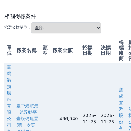
相關得標案件
篩選發標單位：
得
單
類
招標
決標
標
標案名稱
標案金額
位
型
日期
日期
廠
商
臺
灣
港
務
鑫
股
成
份
營
有
臺中港航港
造
限
1號浮動平
2025-
2025-
股
公
臺設備建置
466,940
11-25
11-25
份
司
(第一次契
有