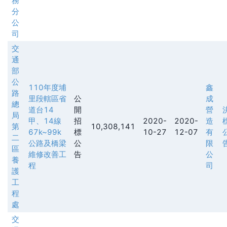
務
分
公
司
交
通
部
公
110年度埔
鑫
路
里段轄區省
公
成
總
道台14
開
營
局
甲、14線
招
2020-
2020-
造
第
10,308,141
67k~99k
標
10-27
12-07
有
二
公路及橋梁
公
限
區
維修改善工
告
公
養
程
司
護
工
程
處
交