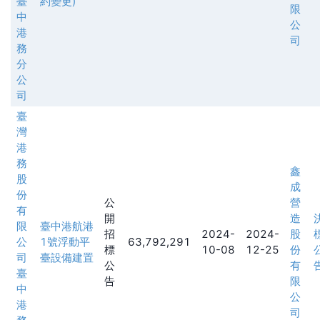
臺
約變更)
限
中
公
港
司
務
分
公
司
臺
灣
港
務
鑫
股
成
份
公
營
有
開
造
限
臺中港航港
招
2024-
2024-
股
公
1號浮動平
63,792,291
標
10-08
12-25
份
司
臺設備建置
公
有
臺
告
限
中
公
港
司