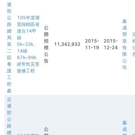
通
部
公
105年度埔
鑫
路
里段轄區省
公
成
總
道台14甲
開
營
局
線
招
2015-
2015-
造
第
0k~33k、
11,342,932
標
11-19
12-24
有
二
14線
公
限
區
67k~99k
告
公
養
經常性災害
司
護
搶修工程
工
程
處
交
通
部
公
鑫
路
公
成
總