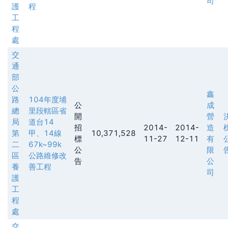
司
護
程
工
程
處
交
通
部
公
鑫
路
104年度埔
公
成
總
里段轄區省
開
營
局
道台14
招
2014-
2014-
造
第
甲、14線
10,371,528
標
11-27
12-11
有
二
67k~99k
公
限
區
公路維修改
告
公
養
善工程
司
護
工
程
處
交