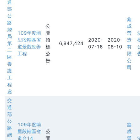
通
部
公
鑫
路
公
成
總
109年度埔
開
營
局
里段轄區省
招
2020-
2020-
造
第
6,847,424
道景觀改善
標
07-16
08-10
有
二
工程
公
限
區
告
公
養
司
護
工
程
處
交
通
部
公
109年度埔
鑫
路
里段轄區省
公
成
總
道台14
開
營