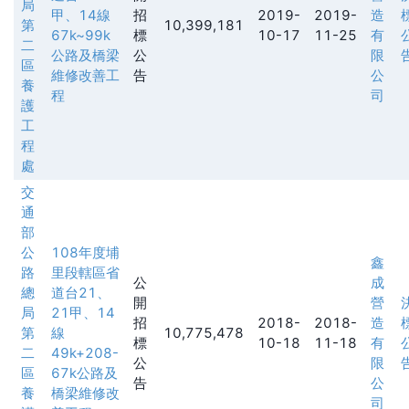
局
甲、14線
招
2019-
2019-
造
第
10,399,181
67k~99k
標
10-17
11-25
有
二
公路及橋梁
公
限
區
維修改善工
告
公
養
程
司
護
工
程
處
交
通
部
公
108年度埔
鑫
路
里段轄區省
公
成
總
道台21、
開
營
局
21甲、14
招
2018-
2018-
造
第
線
10,775,478
標
10-18
11-18
有
二
49k+208-
公
限
區
67k公路及
告
公
養
橋梁維修改
司