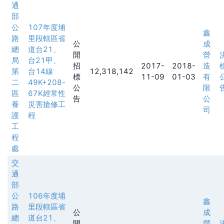
通
部
公
107年度埔
鑫
路
里段轄區省
公
成
總
道台21、
開
營
局
台21甲、
招
2017-
2018-
造
第
台14線
12,318,142
標
11-09
01-03
有
二
49K+208-
公
限
區
67K經常性
告
公
養
災害搶修工
司
護
程
工
程
處
交
通
部
公
106年度埔
鑫
路
里段轄區省
公
成
總
道台21、
開
營