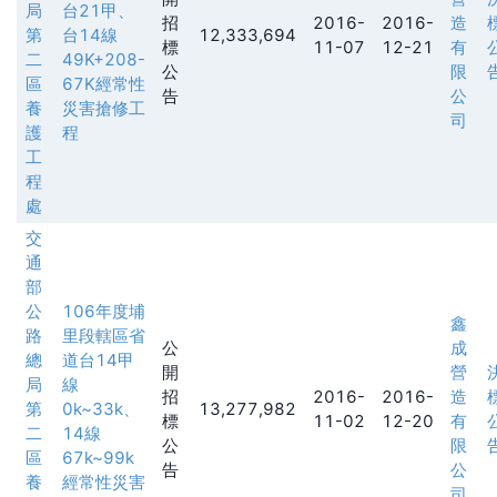
局
台21甲、
招
2016-
2016-
造
第
台14線
12,333,694
標
11-07
12-21
有
二
49K+208-
公
限
區
67K經常性
告
公
養
災害搶修工
司
護
程
工
程
處
交
通
部
公
106年度埔
鑫
路
里段轄區省
公
成
總
道台14甲
開
營
局
線
招
2016-
2016-
造
第
0k~33k、
13,277,982
標
11-02
12-20
有
二
14線
公
限
區
67k~99k
告
公
養
經常性災害
司