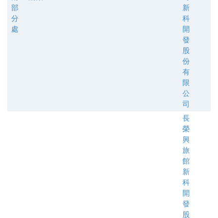
部
新
分
科
處
開
發
股
份
有
限
公
司
長
榮
興
旅
館
新
科
開
發
股