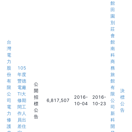
館
田
園
別
莊
會
台
館
灣
南
電
科
力
商
股
105
務
份
年度
旅
有
豐德
館
公
限
電廠
有
開
決
公
TI大
限
招
2016-
2016-
標
司
修期
6,817,507
公
標
10-04
10-23
公
電
間工
司
公
告
力
作人
新
告
修
員出
科
護
差住
開