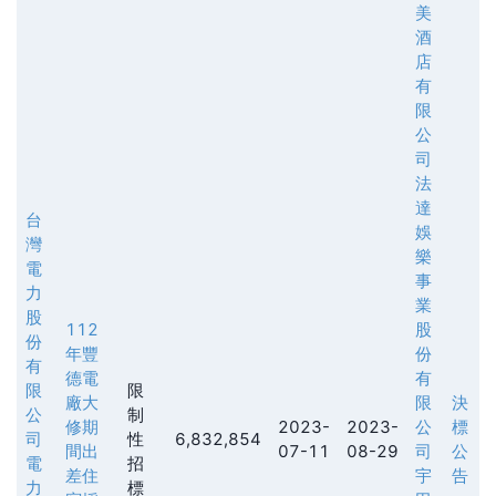
美
酒
店
有
限
公
司
法
達
台
娛
灣
樂
電
事
力
業
股
112
股
份
年豐
份
有
德電
有
限
限
廠大
限
決
公
制
修期
2023-
2023-
公
標
司
性
6,832,854
間出
07-11
08-29
司
公
電
招
差住
宇
告
力
標