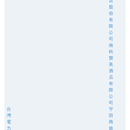
店
股
份
有
限
公
司
南
科
贊
美
酒
店
有
限
公
司
台
宇
灣
田
電
商
力
旅