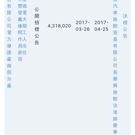
有
豐德
汽
公
限
發電
車
開
決
公
廠大
旅
招
2017-
2017-
標
司
修期
4,318,020
館
標
03-26
04-25
公
電
間工
迎
公
告
力
作人
嘉
告
修
員出
有
護
差住
限
處
宿
公
南
司
部
長
分
榮
處
興
旅
館
法
達
娛
樂
事