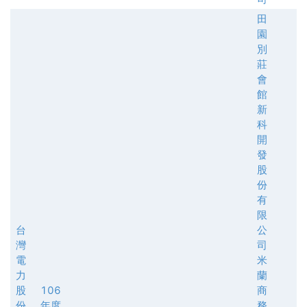
田
園
別
莊
會
館
新
科
開
發
股
份
有
限
台
公
灣
司
電
米
力
蘭
股
106
商
份
年度
務