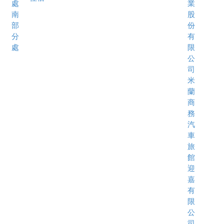
處
業
南
股
部
份
分
有
處
限
公
司
米
蘭
商
務
汽
車
旅
館
迎
嘉
有
限
公
司