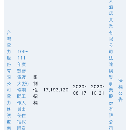
大
酒
店
實
業
台
有
灣
限
電
公
力
109-
司
股
111
法
份
年度
達
有
豐德
娛
限
電廠
限
樂
決
公
大(檢)
制
事
2020-
2020-
標
司
修期
性
17,193,120
業
08-17
10-21
公
電
間工
招
股
告
力
作人
標
份
修
員出
有
護
差住
限
處
宿採
公
南
購案
司