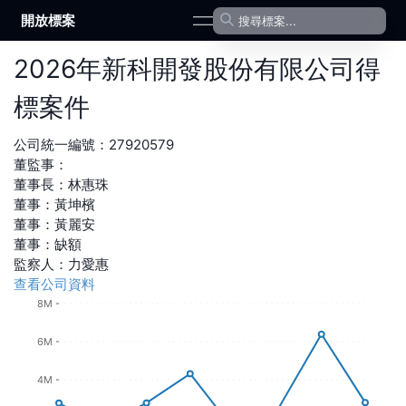
開放標案
open navigation menu
2026
年
新科開發股份有限公司
得
標案件
公司統一編號：
27920579
董監事：
董事長
：
林惠珠
董事
：
黃坤檳
董事
：
黃麗安
董事
：
缺額
監察人
：
力愛惠
查看公司資料
8M
6M
4M