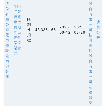
股
股
114
份
份
年豐
有
有
德電
限
限
限
廠大
決
公
制
公
修期
2025-
2025-
標
司
性
43,336,166
司
間出
06-12
08-26
公
電
招
桂
差住
告
力
標
田
宿採
修
酒
購壹
護
店
式
處
股
南
份
部
有
分
限
處
公
司
法
達
娛
樂