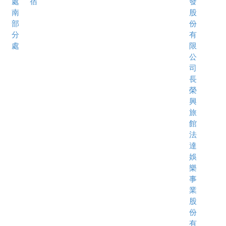
處
宿
發
南
股
部
份
分
有
處
限
公
司
長
榮
興
旅
館
法
達
娛
樂
事
業
股
份
有