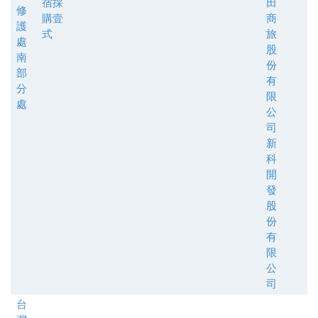
宿採
田
修
購壹
商
護
式
旅
處
股
南
份
部
有
分
限
處
公
司
新
科
開
發
股
份
有
限
公
司
台