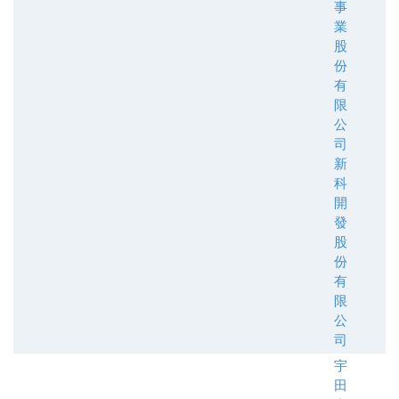
事
業
股
份
有
限
公
司
新
科
開
發
股
份
有
限
公
司
宇
田