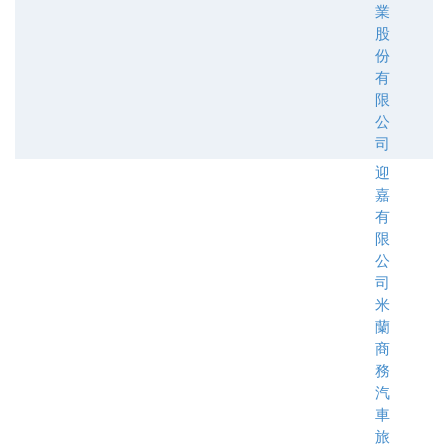
業
股
份
有
限
公
司
迎
嘉
有
限
公
司
米
蘭
商
務
汽
車
旅