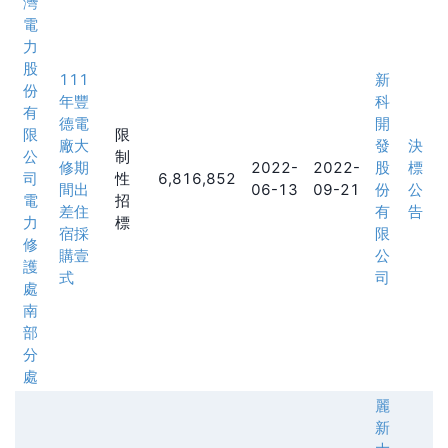
灣
電
力
股
111
新
份
年豐
科
有
德電
開
限
限
廠大
發
決
公
制
修期
2022-
2022-
股
標
司
性
6,816,852
間出
06-13
09-21
份
公
電
招
差住
有
告
力
標
宿採
限
修
購壹
公
護
式
司
處
南
部
分
處
麗
新