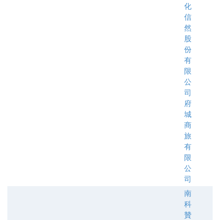
化
信
然
股
份
有
限
公
司
府
城
商
旅
有
限
公
司
南
科
贊