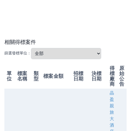
相關得標案件
篩選發標單位：
得
原
單
標案
類
招標
決標
標
始
標案金額
位
名稱
型
日期
日期
廠
公
商
告
晶
盈
親
旅
大
酒