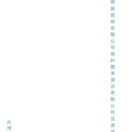
商
旅
股
份
有
限
公
司
南
科
贊
美
酒
店
有
限
公
司
法
台
達
灣
娛