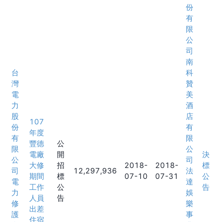
份
有
限
公
司
南
台
科
灣
贊
電
美
力
酒
股
店
107
份
有
年度
有
限
豐德
公
限
公
電廠
開
決
公
司
大修
招
2018-
2018-
標
司
12,297,936
法
期間
標
07-10
07-31
公
電
達
工作
公
告
力
娛
人員
告
修
樂
出差
護
事
住宿