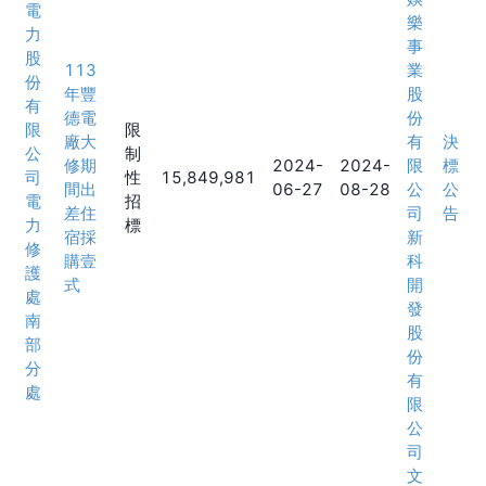
電
樂
力
事
股
113
業
份
年豐
股
有
德電
份
限
限
廠大
有
決
公
制
修期
2024-
2024-
限
標
司
性
15,849,981
間出
06-27
08-28
公
公
電
招
差住
司
告
力
標
宿採
新
修
購壹
科
護
式
開
處
發
南
股
部
份
分
有
處
限
公
司
文