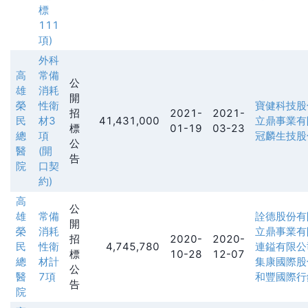
標
111
項)
外科
高
常備
公
雄
消耗
開
榮
性衛
寶健科技股
招
2021-
2021-
民
材3
41,431,000
立鼎事業有
標
01-19
03-23
總
項
冠麟生技股
公
醫
(開
告
院
口契
約)
高
公
雄
常備
詮德股份有
開
榮
消耗
立鼎事業有
招
2020-
2020-
民
性衛
4,745,780
連鎰有限公
標
10-28
12-07
總
材計
集康國際股
公
醫
7項
和豐國際行
告
院