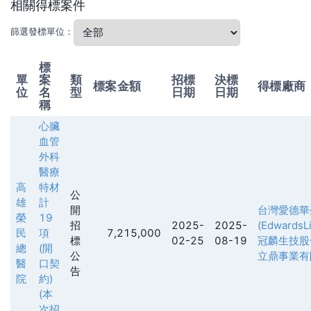
相關得標案件
篩選發標單位：
標
單
案
類
招標
決標
標案金額
得標廠商
位
名
型
日期
日期
稱
心臟
血管
外科
醫療
高
特材
公
雄
計
開
台灣愛德華
榮
19
招
2025-
2025-
(EdwardsLi
民
項
7,215,000
標
02-25
08-19
冠麟生技股
總
(開
公
立鼎事業有
醫
口契
告
院
約)
(本
次招