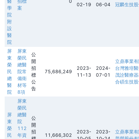
醫
招標
0
02-19
06-04
冠麟生技股
學
案
院
附
設
醫
院
屏
屏東
公
東
榮民
開
立鼎事業有
榮
總醫
招
2023-
2024-
台灣雅培醫
民
院常
75,686,249
標
11-13
07-01
茂詮醫療器
總
備衛
公
合碩生技股
醫
材等
告
院
8項
屏東
榮民
屏
總醫
公
東
院
開
榮
112
招
2023-
2023-
立鼎事業有
民
年資
11,666,302
標
10-05
10-24
普營股份有