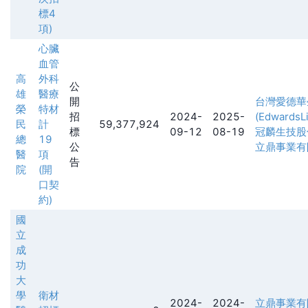
標4
項)
心臟
血管
高
外科
公
雄
醫療
開
台灣愛德華
榮
特材
招
2024-
2025-
(EdwardsLi
民
計
59,377,924
標
09-12
08-19
冠麟生技股
總
19
公
立鼎事業有
醫
項
告
院
(開
口契
約)
國
立
成
功
大
學
衛材
2024-
2024-
立鼎事業有