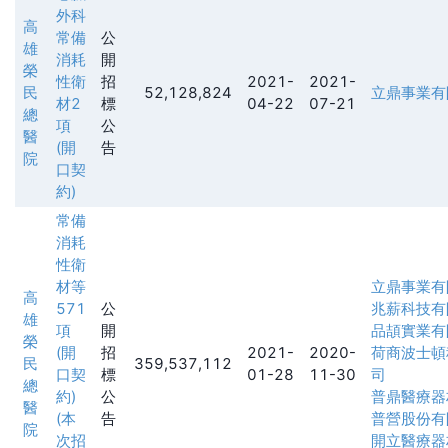
外科
高
常備
公
雄
消耗
開
榮
性衛
招
2021-
2021-
民
52,128,824
立鼎事業有
材2
標
04-22
07-21
總
項
公
醫
(開
告
院
口契
約)
常備
消耗
性衛
材等
立鼎事業有
高
571
公
兆薪科技有
雄
項
開
品頡實業有
榮
(開
招
2021-
2020-
荷商波士頓
民
359,537,112
口契
標
01-28
11-30
司
總
約)
公
普鼎醫療器
醫
(本
告
普營股份有
院
次招
開立醫療器