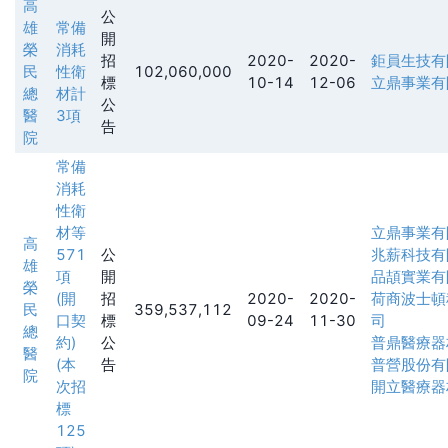
高
公
雄
常備
開
榮
消耗
招
2020-
2020-
鉅員生技有
民
性衛
102,060,000
標
10-14
12-06
立鼎事業有
總
材計
公
醫
3項
告
院
常備
消耗
性衛
材等
立鼎事業有
高
571
公
兆薪科技有
雄
項
開
品頡實業有
榮
(開
招
2020-
2020-
荷商波士頓
民
359,537,112
口契
標
09-24
11-30
司
總
約)
公
普鼎醫療器
醫
(本
告
普營股份有
院
次招
開立醫療器
標
125