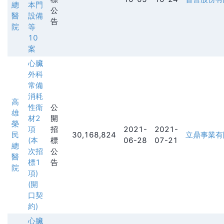
總
本門
公
醫
設備
告
院
等
10
案
心臟
外科
常備
消耗
高
性衛
公
雄
材2
開
榮
項
招
2021-
2021-
民
30,168,824
立鼎事業有
(本
標
06-28
07-21
總
次招
公
醫
標1
告
院
項)
(開
口契
約)
心臟