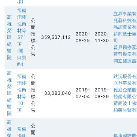
項)
常備
立鼎事業有
高
消耗
公
兆薪科技有
雄
性衛
開
品頡實業有
榮
材等
招
2020-
2020-
荷商波士頓
民
571
359,537,112
標
08-25
11-30
司
總
項
公
普鼎醫療器
醫
(開
告
普營股份有
院
口契
開立醫療器
約)
高
常備
公
鈦沅股份有
雄
消耗
開
立鼎事業有
榮
性衛
招
2019-
2019-
稚庭企業股
民
33,083,040
材等
標
07-04
08-29
醫龍有限公
總
10
公
荷商波士頓
醫
項
告
柏榮生醫有
院
高
公
雄
常備
開
榮
消耗
集康國際股