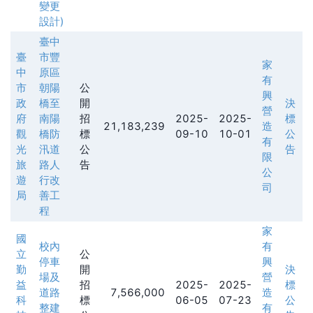
變更
設計)
臺中
臺
市豐
家
中
原區
有
市
朝陽
公
興
政
橋至
開
決
營
府
南陽
招
2025-
2025-
標
21,183,239
造
觀
橋防
標
09-10
10-01
公
有
光
汛道
公
告
限
旅
路人
告
公
遊
行改
司
局
善工
程
家
國
校內
有
立
公
停車
興
勤
開
決
場及
營
益
招
2025-
2025-
標
道路
7,566,000
造
科
標
06-05
07-23
公
整建
有