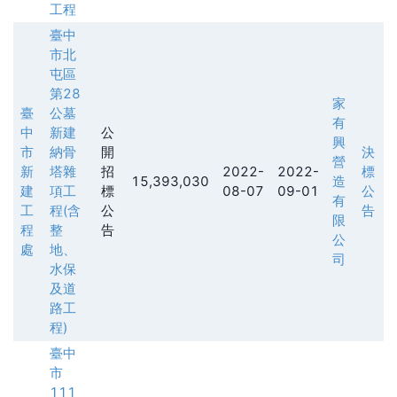
工程
臺中
市北
屯區
第28
家
臺
公墓
有
中
新建
公
興
市
納骨
開
決
營
新
塔雜
招
2022-
2022-
標
15,393,030
造
建
項工
標
08-07
09-01
公
有
工
程(含
公
告
限
程
整
告
公
處
地、
司
水保
及道
路工
程)
臺中
市
111