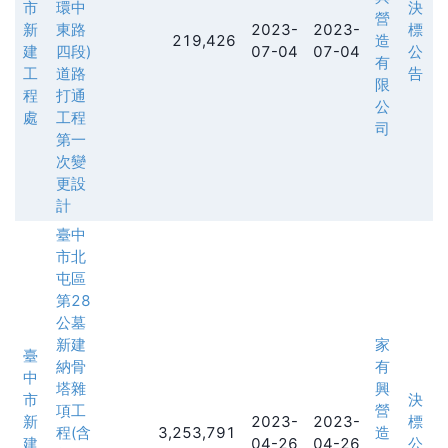
市
環中
決
營
新
東路
2023-
2023-
標
219,426
造
建
四段)
07-04
07-04
公
有
工
道路
告
限
程
打通
公
處
工程
司
第一
次變
更設
計
臺中
市北
屯區
第28
公墓
新建
家
臺
納骨
有
中
塔雜
興
市
決
項工
營
新
2023-
2023-
標
程(含
3,253,791
造
建
04-26
04-26
公