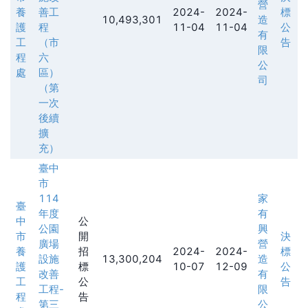
營
養
善工
2024-
2024-
標
10,493,301
造
護
程
11-04
11-04
公
有
工
（市
告
限
程
六
公
處
區）
司
（第
一次
後續
擴
充）
臺中
市
114
家
臺
年度
有
中
公
公園
興
市
開
決
廣場
營
養
招
2024-
2024-
標
設施
13,300,204
造
護
標
10-07
12-09
公
改善
有
工
公
告
工程-
限
程
告
第三
公