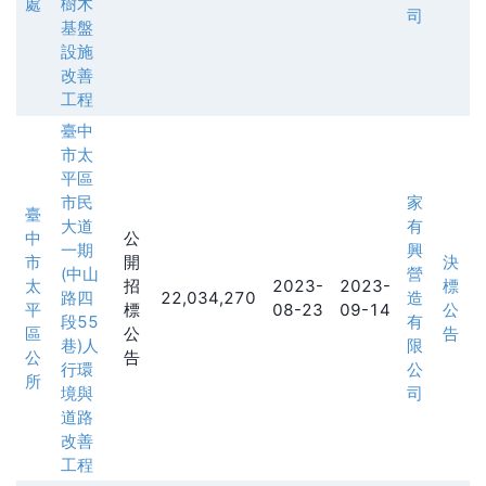
處
樹木
司
基盤
設施
改善
工程
臺中
市太
平區
市民
家
臺
大道
有
中
公
一期
興
市
開
決
(中山
營
太
招
2023-
2023-
標
路四
22,034,270
造
平
標
08-23
09-14
公
段55
有
區
公
告
巷)人
限
公
告
行環
公
所
境與
司
道路
改善
工程