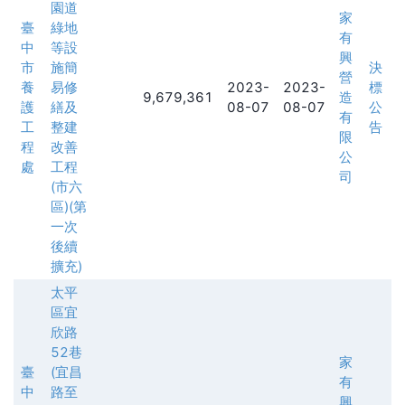
園道
家
臺
綠地
有
中
等設
興
市
施簡
決
營
養
易修
2023-
2023-
標
9,679,361
造
護
繕及
08-07
08-07
公
有
工
整建
告
限
程
改善
公
處
工程
司
(市六
區)(第
一次
後續
擴充)
太平
區宜
欣路
52巷
家
臺
(宜昌
有
中
路至
興