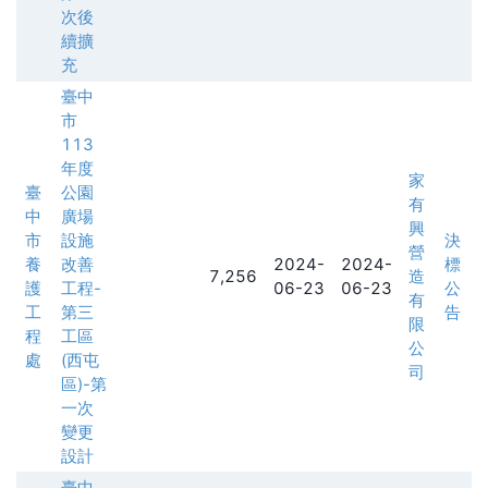
次後
續擴
充
臺中
市
113
年度
家
臺
公園
有
中
廣場
興
市
設施
決
營
養
改善
2024-
2024-
標
7,256
造
護
工程-
06-23
06-23
公
有
工
第三
告
限
程
工區
公
處
(西屯
司
區)-第
一次
變更
設計
臺中