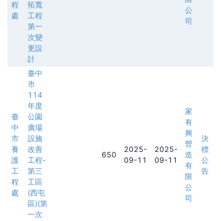
程
拓寬
公
處
工程
司
第一
次變
更設
計
臺中
市
114
年度
家
臺
公園
有
中
廣場
興
市
設施
決
營
養
改善
2025-
2025-
標
650
造
護
工程-
09-11
09-11
公
有
工
第三
告
限
程
工區
公
處
(西屯
司
區)(第
一次