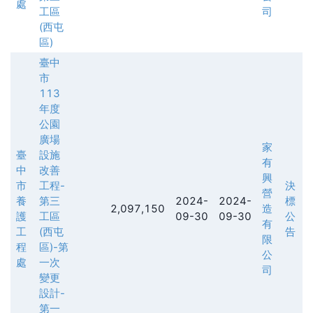
處
工區
司
(西屯
區)
臺中
市
113
年度
公園
廣場
家
臺
設施
有
中
改善
興
市
工程-
決
營
養
第三
2024-
2024-
標
2,097,150
造
護
工區
09-30
09-30
公
有
工
(西屯
告
限
程
區)-第
公
處
一次
司
變更
設計-
第一