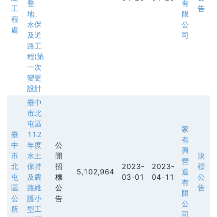
整
有
工
告
地、
限
程
水保
公
處
及道
司
路工
程)第
一次
變更
設計
臺中
市北
屯區
家
臺
112
有
中
年度
公
興
市
水土
開
決
營
北
保持
招
2023-
2023-
標
5,102,964
造
屯
及農
標
03-01
04-11
公
有
區
路維
公
告
限
公
護小
告
公
所
型工
司