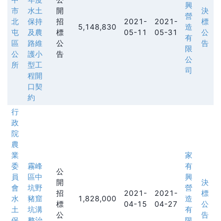
興
市
水土
開
決
營
北
保持
招
2021-
2021-
標
5,148,830
造
屯
及農
標
05-11
05-31
公
有
區
路維
公
告
限
公
護小
告
公
所
型工
司
程開
口契
約
行
政
院
農
業
家
委
霧峰
有
公
員
區中
興
開
決
會
坑野
營
招
2021-
2021-
標
水
豬窟
1,828,000
造
標
04-15
04-27
公
土
坑溝
有
公
告
保
整治
限