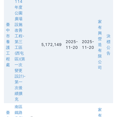
114
年度
公園
廣場
家
臺
設施
有
中
改善
興
市
工程-
決
營
養
第三
2025-
2025-
標
5,172,149
造
護
工區
11-20
11-20
公
有
工
(西屯
告
限
程
區)(第
公
處
一次
司
變更
設計)-
第一
次後
續擴
充
南區
家
臺
鐵路
有