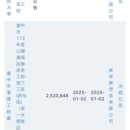
技
公
告
等工
限
大
告
程
公
學
司
臺中
市
113
年度
公園
廣場
設施
改善
家
臺
工程-
有
中
第三
興
市
決
工區
營
養
2025-
2025-
標
(西屯
2,520,848
造
護
01-02
01-02
公
區)
有
工
告
（第
限
程
一次
公
處
變更
司
設