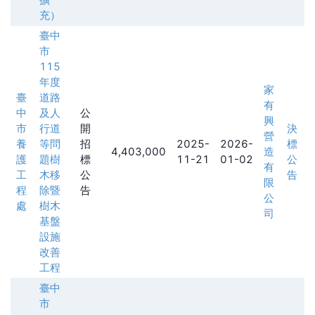
充）
臺中
市
115
年度
家
臺
道路
有
中
及人
公
興
市
行道
開
決
營
養
等問
招
2025-
2026-
標
4,403,000
造
護
題樹
標
11-21
01-02
公
有
工
木移
公
告
限
程
除暨
告
公
處
樹木
司
基盤
設施
改善
工程
臺中
市