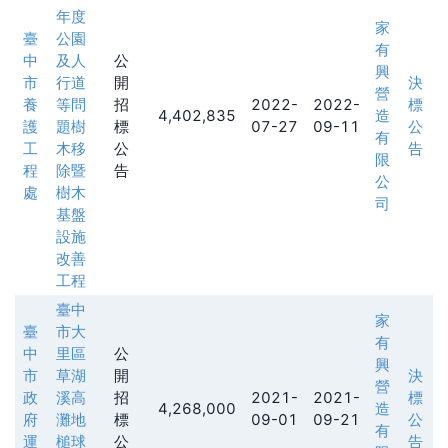
年度
家
臺
公園
有
中
及人
公
興
市
行道
開
決
營
養
等問
招
2022-
2022-
標
4,402,835
造
護
題樹
標
07-27
09-11
公
有
工
木移
公
告
限
程
除暨
告
公
處
樹木
司
基盤
設施
改善
工程
臺中
家
臺
市大
有
中
里區
公
興
市
草湖
開
決
營
政
溪高
招
2021-
2021-
標
4,268,000
造
府
灘地
標
09-01
09-21
公
有
運
槌球
公
告