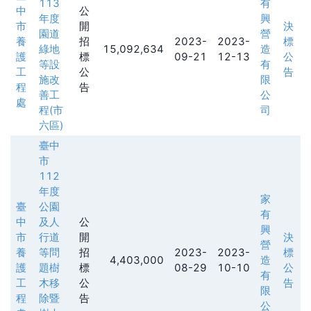
113
有
中
公
年度
興
市
開
決
園道
營
養
招
2023-
2023-
標
綠地
15,092,634
造
護
標
09-21
12-13
公
等設
有
工
公
告
施改
限
程
告
善工
公
處
程(市
司
六區)
臺中
市
112
年度
家
臺
公園
有
中
及人
公
興
市
行道
開
決
營
養
等問
招
2023-
2023-
標
4,403,000
造
護
題樹
標
08-29
10-10
公
有
工
木移
公
告
限
程
除暨
告
公