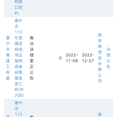
程開
口契
約
臺中
市
112
家
臺
年度
無
有
中
園道
法
興
市
綠地
決
決
營
養
等設
標
2022-
2022-
標
0
造
護
施簡
更
11-09
12-27
公
有
工
易修
正
告
限
程
繕整
公
公
處
建改
告
司
善工
程(市
六區)
臺中
市
112
家