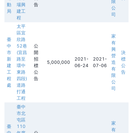
限
動
場興
告
公
局
建工
司
程
太平
區宜
家
臺
欣路
有
中
52巷
公
興
市
(宜昌
開
決
營
新
路至
招
2021-
2021-
標
5,000,000
造
建
環中
標
06-24
07-06
公
有
工
東路
公
告
限
程
四段)
告
公
處
道路
司
打通
工程
臺中
市北
屯區
家
臺
110
有
中
年度
公