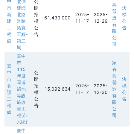
中
北側
公
興
市
建國
開
決
營
新
北路
招
2025-
2025-
標
61,430,000
造
建
道路
標
11-17
12-29
公
有
工
拓寬
公
告
限
程
工程-
告
公
處
第二
司
期
臺中
市
家
臺
115
有
中
公
年度
興
市
開
決
園道
營
養
招
2025-
2025-
標
綠地
15,092,634
造
護
標
11-17
12-30
公
等設
有
工
公
告
施改
限
程
告
善工
公
處
程(市
司
六區)
臺中