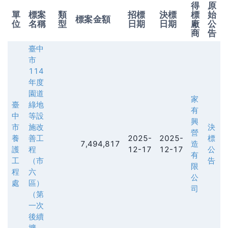
得
原
單
標案
類
招標
決標
標
始
標案金額
位
名稱
型
日期
日期
廠
公
商
告
臺中
市
114
年度
園道
家
臺
綠地
有
中
等設
興
市
施改
決
營
養
善工
2025-
2025-
標
7,494,817
造
護
程
12-17
12-17
公
有
工
（市
告
限
程
六
公
處
區）
司
（第
一次
後續
擴