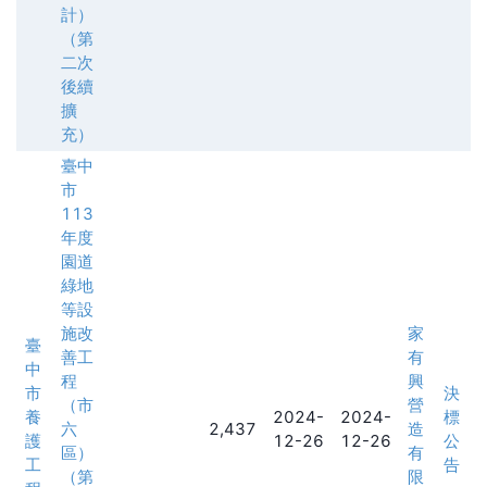
計）
（第
二次
後續
擴
充）
臺中
市
113
年度
園道
綠地
等設
施改
家
臺
善工
有
中
程
興
市
決
（市
營
養
2024-
2024-
標
六
2,437
造
護
12-26
12-26
公
區）
有
工
告
（第
限