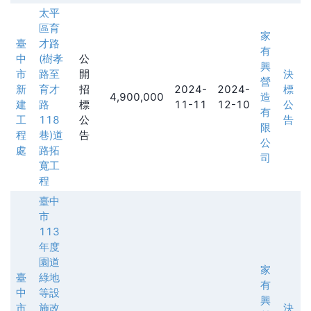
太平
區育
家
臺
才路
有
中
(樹孝
公
興
市
路至
開
決
營
新
育才
招
2024-
2024-
標
4,900,000
造
建
路
標
11-11
12-10
公
有
工
118
公
告
限
程
巷)道
告
公
處
路拓
司
寬工
程
臺中
市
113
年度
園道
家
臺
綠地
有
中
等設
興
市
施改
決