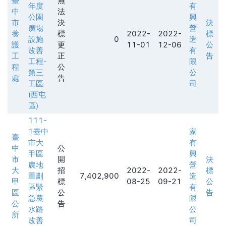
臺
無
年度
有
中
法
公園
興
市
決
決
廣場
營
養
標
2022-
2022-
標
設施
0
造
護
更
11-01
12-06
公
改善
有
工
正
告
工程-
限
程
公
第三
公
處
告
工區
司
(西屯
區)
111-
1臺中
家
臺
市大
有
中
公
甲區
興
市
開
決
農地
營
大
招
2022-
2022-
標
重劃
7,402,900
造
甲
標
08-25
09-21
公
區緊
有
區
公
告
急農
限
公
告
水路
公
所
改善
司