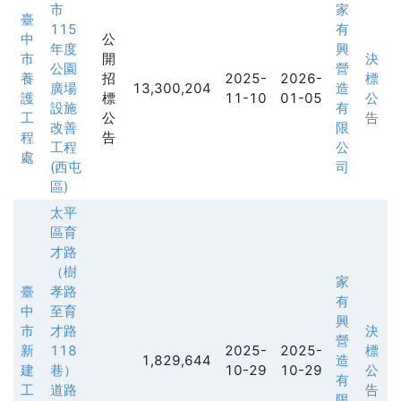
市
家
臺
115
有
中
公
年度
興
市
開
決
公園
營
養
招
2025-
2026-
標
廣場
13,300,204
造
護
標
11-10
01-05
公
設施
有
工
公
告
改善
限
程
告
工程
公
處
(西屯
司
區)
太平
區育
才路
（樹
家
臺
孝路
有
中
至育
興
市
才路
決
營
新
118
2025-
2025-
標
1,829,644
造
建
巷）
10-29
10-29
公
有
工
道路
告
限