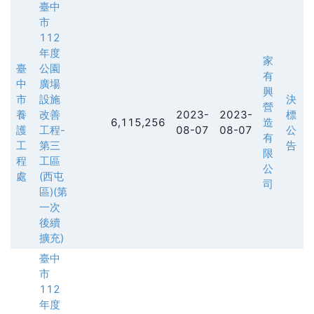
臺中
市
112
年度
家
臺
公園
有
中
廣場
興
市
設施
決
營
養
改善
2023-
2023-
標
6,115,256
造
護
工程-
08-07
08-07
公
有
工
第三
告
限
程
工區
公
處
(西屯
司
區)(第
一次
後續
擴充)
臺中
市
112
年度