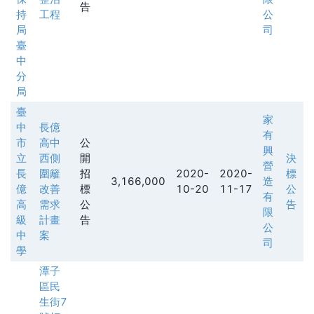
告
持
工程
公
局
司
臺
中
分
局
臺
家
中
長億
有
市
高中
公
興
立
西側
開
決
營
長
圍籬
招
2020-
2020-
標
3,166,000
造
億
改善
標
10-20
11-17
公
有
高
需求
公
告
限
級
計畫
告
公
中
案
司
學
潭子
區民
生街7