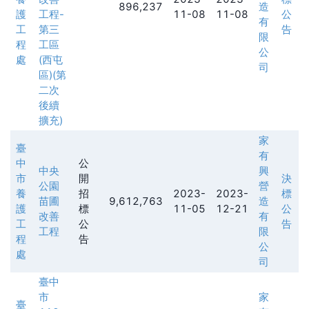
896,237
造
護
工程-
11-08
11-08
公
有
工
第三
告
限
程
工區
公
處
(西屯
司
區)(第
二次
後續
擴充)
家
臺
有
中
公
中央
興
市
開
決
公園
營
養
招
2023-
2023-
標
苗圃
9,612,763
造
護
標
11-05
12-21
公
改善
有
工
公
告
工程
限
程
告
公
處
司
臺中
市
家
臺