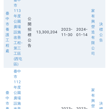
市
113
家
臺
年度
有
中
公
公園
興
市
開
決
廣場
營
養
招
2023-
2024-
標
設施
13,300,204
造
護
標
11-30
01-14
公
改善
有
工
公
告
工程-
限
程
告
第三
公
處
工區
司
(西屯
區)
臺中
市
112
年度
家
臺
公園
有
中
廣場
興
市
設施
決
營
養
改善
2023-
2023-
標