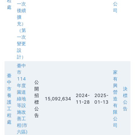
程
一次
公
處
後續
司
擴
充）
（第
一次
變更
設
計）
臺中
市
家
臺
114
有
中
公
年度
興
市
開
決
園道
營
養
招
2024-
2025-
標
綠地
15,092,634
造
護
標
11-28
01-13
公
等設
有
工
公
告
施改
限
程
告
善工
公
處
程(市
司
六區)