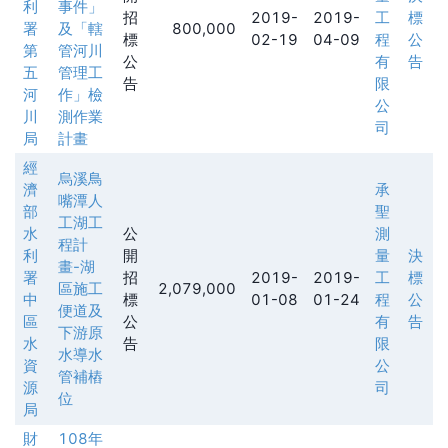
利
事件」
招
2019-
2019-
工
標
署
及「轄
800,000
標
02-19
04-09
程
公
第
管河川
公
有
告
五
管理工
告
限
河
作」檢
公
川
測作業
司
局
計畫
經
烏溪鳥
濟
承
嘴潭人
部
聖
工湖工
水
公
測
程計
利
開
量
決
畫-湖
署
招
2019-
2019-
工
標
區施工
2,079,000
中
標
01-08
01-24
程
公
便道及
區
公
有
告
下游原
水
告
限
水導水
資
公
管補樁
源
司
位
局
財
108年