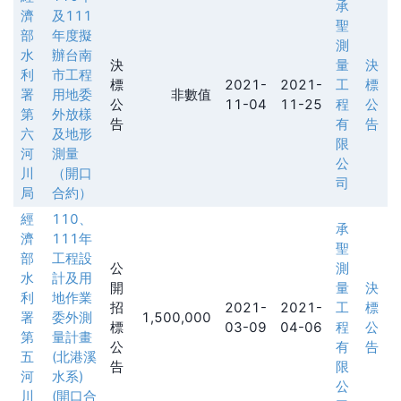
承
濟
及111
聖
部
年度擬
測
水
辦台南
決
量
決
利
市工程
標
2021-
2021-
工
標
署
用地委
非數值
公
11-04
11-25
程
公
第
外放樣
告
有
告
六
及地形
限
河
測量
公
川
（開口
司
局
合約）
經
110、
承
濟
111年
聖
部
工程設
公
測
水
計及用
開
量
決
利
地作業
招
2021-
2021-
工
標
署
委外測
1,500,000
標
03-09
04-06
程
公
第
量計畫
公
有
告
五
(北港溪
告
限
河
水系)
公
川
(開口合