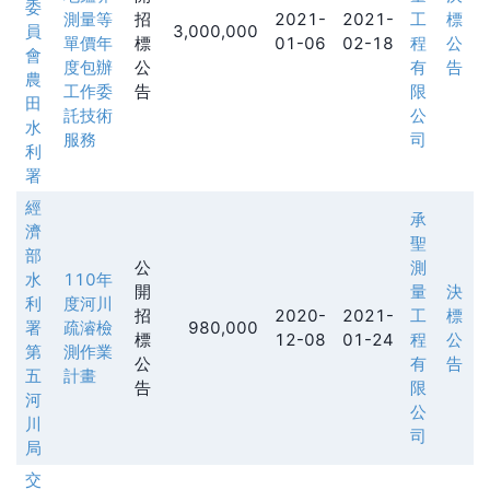
委
測量等
招
2021-
2021-
工
標
員
3,000,000
單價年
標
01-06
02-18
程
公
會
度包辦
公
有
告
農
工作委
告
限
田
託技術
公
水
服務
司
利
署
經
承
濟
聖
部
公
測
水
110年
開
量
決
利
度河川
招
2020-
2021-
工
標
署
疏濬檢
980,000
標
12-08
01-24
程
公
第
測作業
公
有
告
五
計畫
告
限
河
公
川
司
局
交