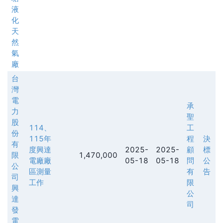
液
化
天
然
氣
廠
台
灣
電
承
力
聖
股
114、
工
份
115年
程
決
有
度興達
2025-
2025-
顧
標
限
1,470,000
電廠廠
05-18
05-18
問
公
公
區測量
有
告
司
工作
限
興
公
達
司
發
電