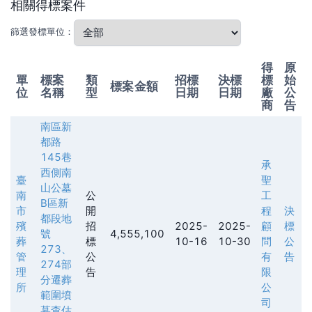
相關得標案件
篩選發標單位：
得
原
單
標案
類
招標
決標
標
始
標案金額
位
名稱
型
日期
日期
廠
公
商
告
南區新
都路
145巷
承
西側南
臺
聖
山公墓
南
公
工
B區新
市
開
程
決
都段地
殯
招
2025-
2025-
顧
標
號
4,555,100
葬
標
10-16
10-30
問
公
273、
管
公
有
告
274部
理
告
限
分遷葬
所
公
範圍墳
司
墓查估