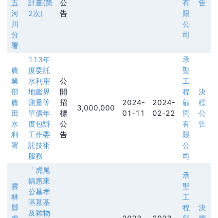
五
計畫(第
公
有
告
河
2次)
告
限
川
公
分
司
署
113年
承
農
度委託
聖
業
水利用
公
工
部
地鑑界
開
程
決
農
測量等
招
2024-
2024-
顧
標
3,000,000
田
單價年
標
01-11
02-22
問
公
水
度包辦
公
有
告
利
工作委
告
限
署
託技術
公
服務
司
「虎尾
承
鎮惠來
雲
聖
公墓孝
林
工
區墓基
縣
程
決
及雜物