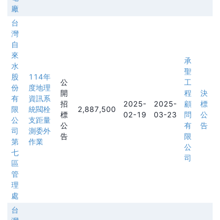
廠
台
灣
自
來
承
水
聖
股
114年
公
工
份
度地理
開
程
決
有
資訊系
招
2025-
2025-
顧
標
限
統閥栓
2,887,500
標
02-19
03-23
問
公
公
支距量
公
有
告
司
測委外
告
限
第
作業
公
七
司
區
管
理
處
台