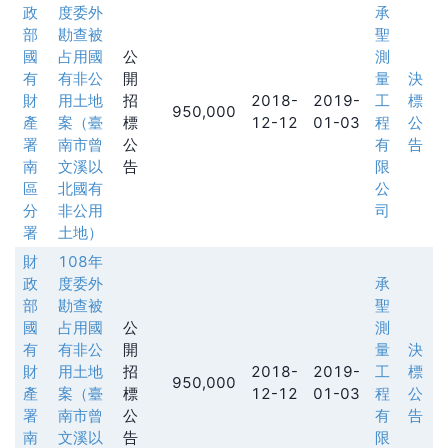
政
度委外
承
部
勘查被
聖
國
占用國
公
測
有
有非公
開
量
決
財
用土地
招
2018-
2019-
工
標
950,000
產
案（臺
標
12-12
01-03
程
公
署
南市曾
公
有
告
南
文溪以
告
限
區
北國有
公
分
非公用
司
署
土地）
財
108年
政
度委外
承
部
勘查被
聖
國
占用國
公
測
有
有非公
開
量
決
財
用土地
招
2018-
2019-
工
標
950,000
產
案（臺
標
12-12
01-03
程
公
署
南市曾
公
有
告
南
文溪以
告
限