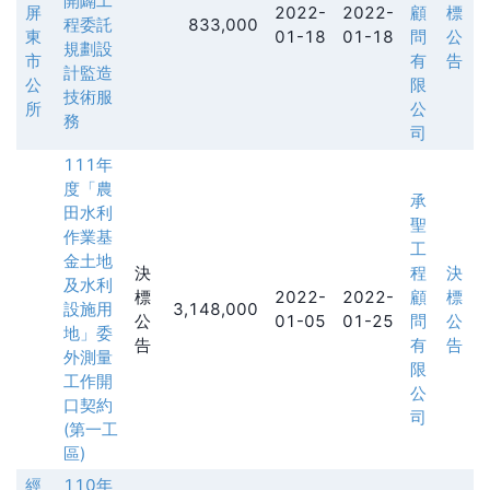
開闢工
屏
2022-
2022-
顧
標
程委託
833,000
東
01-18
01-18
問
公
規劃設
市
有
告
計監造
公
限
技術服
所
公
務
司
111年
度「農
承
田水利
聖
作業基
工
金土地
決
程
決
及水利
標
2022-
2022-
顧
標
設施用
3,148,000
公
01-05
01-25
問
公
地」委
告
有
告
外測量
限
工作開
公
口契約
司
(第一工
區)
經
110年