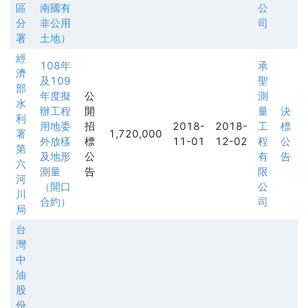
區
南國有
公
分
非公用
司
署
土地）
經
108年
承
濟
及109
聖
部
年度擬
公
測
水
辦工程
開
量
決
利
用地委
招
2018-
2018-
工
標
署
1,720,000
外放樣
標
11-01
12-02
程
公
第
及地形
公
有
告
六
測量
告
限
河
（開口
公
川
合約）
司
局
台
灣
中
油
股
份