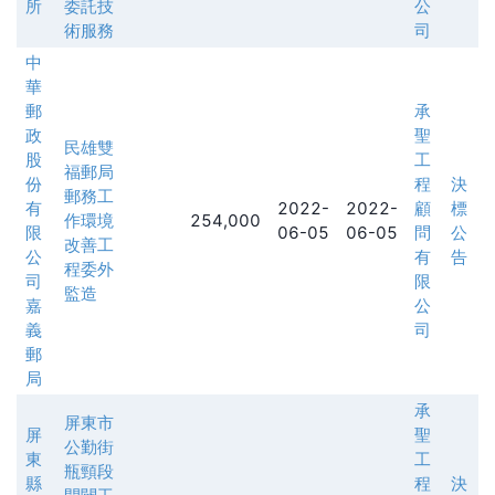
所
委託技
公
術服務
司
中
華
郵
承
政
聖
民雄雙
股
工
福郵局
份
程
決
郵務工
有
2022-
2022-
顧
標
作環境
254,000
限
06-05
06-05
問
公
改善工
公
有
告
程委外
司
限
監造
嘉
公
義
司
郵
局
承
屏東市
屏
聖
公勤街
東
工
瓶頸段
縣
程
決