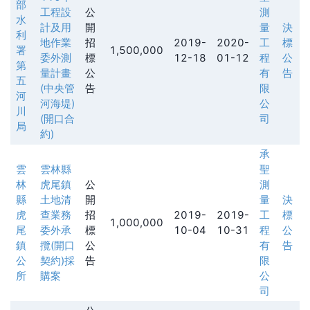
部
工程設
公
測
水
計及用
開
量
決
利
地作業
招
2019-
2020-
工
標
署
1,500,000
委外測
標
12-18
01-12
程
公
第
量計畫
公
有
告
五
(中央管
告
限
河
河海堤)
公
川
(開口合
司
局
約)
承
雲
雲林縣
聖
林
虎尾鎮
公
測
縣
土地清
開
量
決
虎
查業務
招
2019-
2019-
工
標
1,000,000
尾
委外承
標
10-04
10-31
程
公
鎮
攬(開口
公
有
告
公
契約)採
告
限
所
購案
公
司