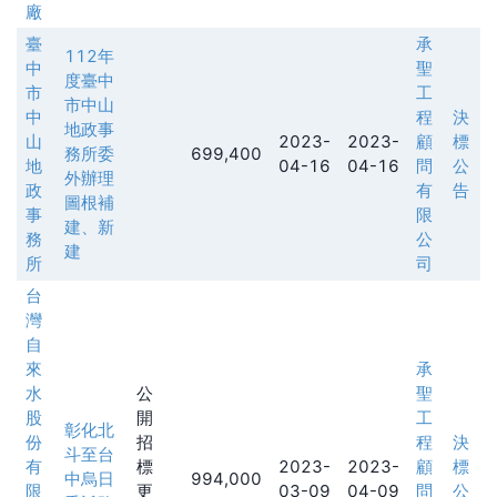
廠
臺
承
112年
中
聖
度臺中
市
工
市中山
中
程
決
地政事
山
2023-
2023-
顧
標
務所委
699,400
地
04-16
04-16
問
公
外辦理
政
有
告
圖根補
事
限
建、新
務
公
建
所
司
台
灣
自
來
承
水
公
聖
股
開
工
彰化北
份
招
程
決
斗至台
有
標
2023-
2023-
顧
標
中烏日
994,000
限
更
03-09
04-09
問
公