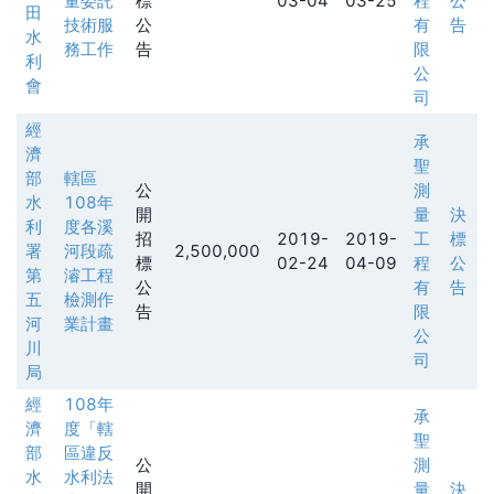
量委託
標
03-04
03-25
程
公
田
技術服
公
有
告
水
務工作
告
限
利
公
會
司
經
承
濟
聖
部
轄區
公
測
水
108年
開
量
決
利
度各溪
招
2019-
2019-
工
標
署
河段疏
2,500,000
標
02-24
04-09
程
公
第
濬工程
公
有
告
五
檢測作
告
限
河
業計畫
公
川
司
局
經
108年
承
濟
度「轄
聖
部
區違反
公
測
水
水利法
開
量
決