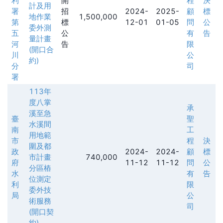
利
開
程
決
計及用
署
招
2024-
2025-
顧
標
地作業
1,500,000
第
標
12-01
01-05
問
公
委外測
五
公
有
告
量計畫
河
告
限
(開口合
川
公
約)
分
司
署
113年
度八掌
承
溪至急
臺
聖
水溪間
南
工
用地範
市
程
決
圍及都
政
2024-
2024-
顧
標
市計畫
740,000
府
11-12
11-12
問
公
分區樁
水
有
告
位測定
利
限
委外技
局
公
術服務
司
(開口契
約)