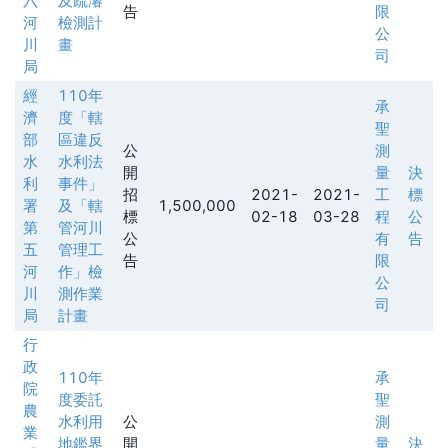
六
及疏濬
告
限
河
檢測計
公
川
畫
司
局
經
110年
承
濟
度「轄
聖
部
區違反
公
測
水
水利法
開
量
決
利
事件」
招
2021-
2021-
工
標
署
及「轄
1,500,000
標
02-18
03-28
程
公
第
管河川
公
有
告
五
管理工
告
限
河
作」檢
公
川
測作業
司
局
計畫
行
政
110年
承
院
度委託
聖
農
水利用
公
測
業
地鑑界
開
量
決