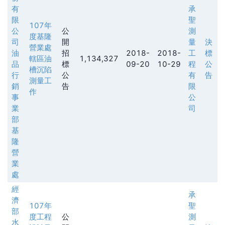
有
承
限
聖
107年
公
公
測
度基隆
司
開
量
決
營業處
油
招
2018-
2018-
工
標
轄區油
1,134,327
品
標
09-20
10-29
程
公
槽沉陷
行
公
有
告
測量工
銷
告
限
作
事
公
業
司
部
基
隆
營
業
處
經
承
濟
107年
聖
部
度工程
公
測
水