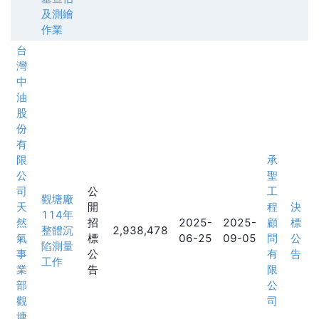
及測繪
作業
台
灣
中
油
股
份
有
限
承
公
聖
司
公
工
觀塘廠
天
開
程
決
114年
然
招
2025-
2025-
顧
標
整體沉
2,938,478
氣
標
06-25
09-05
問
公
陷測量
事
公
有
告
工作
業
告
限
部
公
觀
司
塘