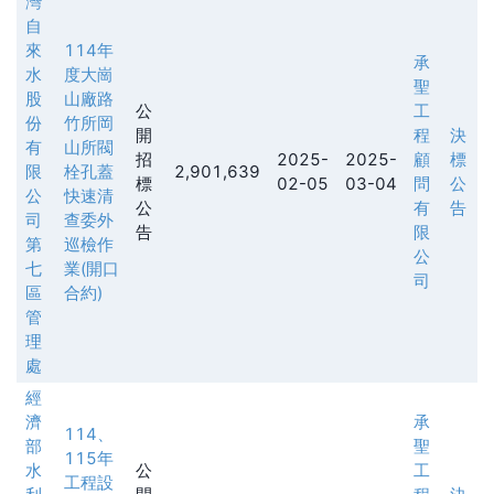
灣
自
來
114年
承
水
度大崗
聖
股
山廠路
公
工
份
竹所岡
開
程
決
有
山所閥
招
2025-
2025-
顧
標
限
栓孔蓋
2,901,639
標
02-05
03-04
問
公
公
快速清
公
有
告
司
查委外
告
限
第
巡檢作
公
七
業(開口
司
區
合約)
管
理
處
經
濟
承
114、
部
聖
115年
水
公
工
工程設