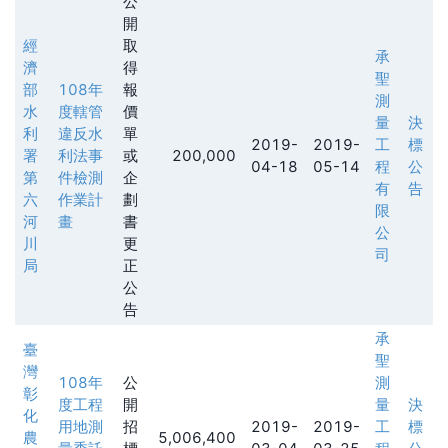
公
開
經
取
承
濟
得
聖
部
108年
報
測
水
度轄管
價
量
決
利
違反水
單
2019-
2019-
工
標
署
利法事
或
200,000
04-18
05-14
程
公
第
件檢測
企
有
告
六
作業計
劃
限
河
畫
書
公
川
更
司
局
正
公
告
承
臺
聖
灣
108年
公
測
彰
度工程
開
量
決
化
用地測
招
2019-
2019-
工
標
農
5,006,400