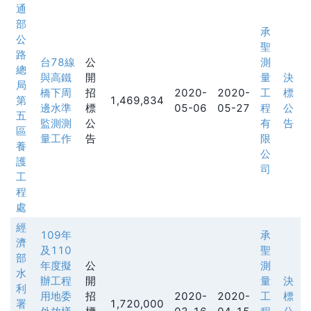
通
部
承
公
聖
路
台78線
公
測
總
與高鐵
開
量
決
局
橋下周
招
2020-
2020-
工
標
第
1,469,834
邊水準
標
05-06
05-27
程
公
五
監測測
公
有
告
區
量工作
告
限
養
公
護
司
工
程
處
經
109年
承
濟
及110
聖
部
年度擬
公
測
水
辦工程
開
量
決
利
用地委
招
2020-
2020-
工
標
署
1,720,000