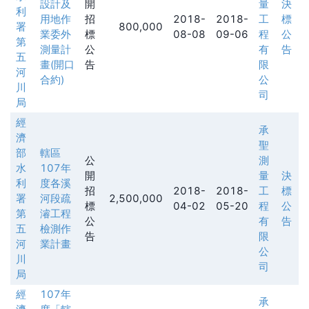
設計及
開
量
決
利
用地作
招
2018-
2018-
工
標
署
800,000
業委外
標
08-08
09-06
程
公
第
測量計
公
有
告
五
畫(開口
告
限
河
合約)
公
川
司
局
經
承
濟
聖
部
轄區
公
測
水
107年
開
量
決
利
度各溪
招
2018-
2018-
工
標
署
河段疏
2,500,000
標
04-02
05-20
程
公
第
濬工程
公
有
告
五
檢測作
告
限
河
業計畫
公
川
司
局
經
107年
承