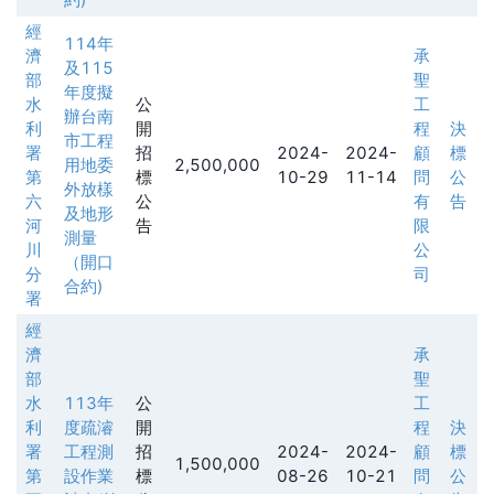
經
114年
濟
承
及115
部
聖
年度擬
水
公
工
辦台南
利
開
程
決
市工程
署
招
2024-
2024-
顧
標
用地委
2,500,000
第
標
10-29
11-14
問
公
外放樣
六
公
有
告
及地形
河
告
限
測量
川
公
（開口
分
司
合約)
署
經
濟
承
部
聖
水
113年
公
工
利
度疏濬
開
程
決
署
工程測
招
2024-
2024-
顧
標
1,500,000
第
設作業
標
08-26
10-21
問
公