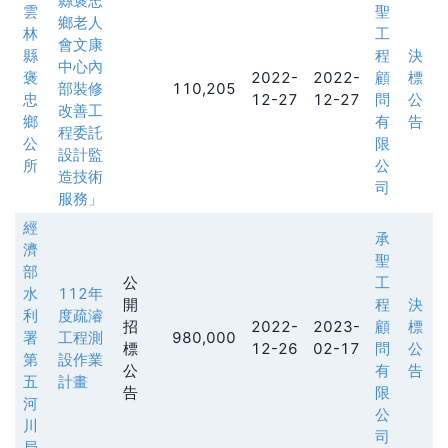
縣褒忠
雲
聖
鄉老人
林
工
會文康
縣
程
決
中心內
褒
2022-
2022-
顧
標
部裝修
110,205
忠
12-27
12-27
問
公
改善工
鄉
有
告
程委託
公
限
設計監
所
公
造技術
司
服務」
經
承
濟
聖
部
公
工
水
112年
開
程
決
利
度疏濬
招
2022-
2023-
顧
標
署
工程測
980,000
標
12-26
02-17
問
公
第
設作業
公
有
告
五
計畫
告
限
河
公
川
司
局