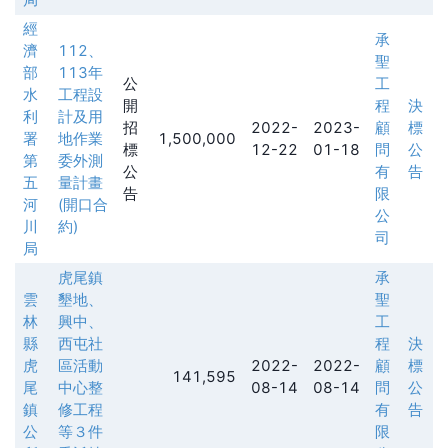
經
承
濟
112、
聖
部
113年
公
工
水
工程設
開
程
決
利
計及用
招
2022-
2023-
顧
標
署
地作業
1,500,000
標
12-22
01-18
問
公
第
委外測
公
有
告
五
量計畫
告
限
河
(開口合
公
川
約)
司
局
虎尾鎮
承
雲
墾地、
聖
林
興中、
工
縣
西屯社
程
決
虎
區活動
2022-
2022-
顧
標
141,595
尾
中心整
08-14
08-14
問
公
鎮
修工程
有
告
公
等３件
限