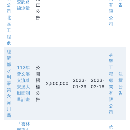
委託路
公
正
有
告
線測量
司
公
限
北
告
公
區
司
工
程
處
經
承
濟
聖
部
112年
公
工
水
曾文溪
開
程
決
利
支流菜
招
2023-
2023-
顧
標
署
2,500,000
寮溪大
標
01-29
02-16
問
公
第
斷面測
公
有
告
六
量計畫
告
限
河
公
川
司
局
「雲林
承