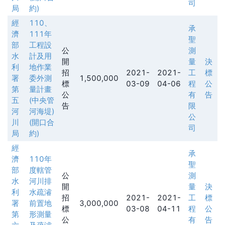
司
局
約)
經
110、
承
濟
111年
聖
部
工程設
公
測
水
計及用
開
量
決
利
地作業
招
2021-
2021-
工
標
署
委外測
1,500,000
標
03-09
04-06
程
公
第
量計畫
公
有
告
五
(中央管
告
限
河
河海堤)
公
川
(開口合
司
局
約)
經
承
濟
110年
聖
部
度轄管
公
測
水
河川排
開
量
決
利
水疏濬
招
2021-
2021-
工
標
署
前置地
3,000,000
標
03-08
04-11
程
公
第
形測量
公
有
告