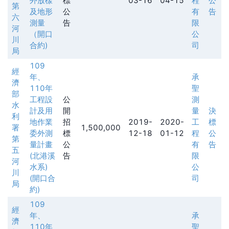
外放樣
標
03-16
04-15
程
公
第
及地形
公
有
告
六
測量
告
限
河
（開口
公
川
合約)
司
局
109
經
年、
承
濟
110年
聖
部
工程設
公
測
水
計及用
開
量
決
利
地作業
招
2019-
2020-
工
標
署
1,500,000
委外測
標
12-18
01-12
程
公
第
量計畫
公
有
告
五
(北港溪
告
限
河
水系)
公
川
(開口合
司
局
約)
109
經
年、
承
濟
110年
聖