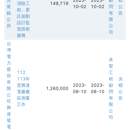
虎
2023-
2023-
顧
標
清除工
149,719
尾
10-02
10-02
問
公
程」委
鎮
有
告
託規劃
公
限
設計監
所
公
造技術
司
服務
台
灣
電
承
力
聖
股
112、
工
份
113年
程
決
有
度興達
2023-
2023-
顧
標
限
1,260,000
電廠廠
08-10
08-10
問
公
公
區測量
有
告
司
工作
限
興
公
達
司
發
電