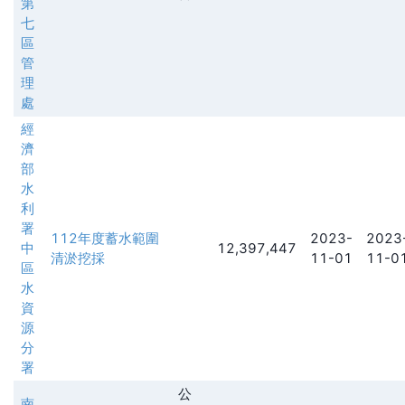
第
七
區
管
理
處
經
濟
部
水
利
署
112年度蓄水範圍
2023-
2023
中
12,397,447
清淤挖採
11-01
11-0
區
水
資
源
分
署
公
南