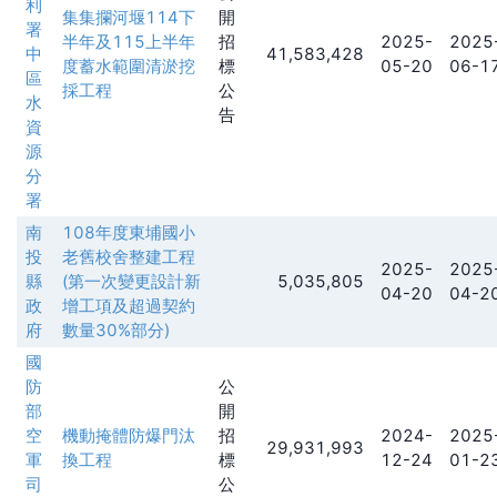
利
集集攔河堰114下
開
署
半年及115上半年
招
2025-
2025
中
41,583,428
度蓄水範圍清淤挖
標
05-20
06-1
區
採工程
公
水
告
資
源
分
署
南
108年度東埔國小
投
老舊校舍整建工程
2025-
2025
縣
(第一次變更設計新
5,035,805
04-20
04-2
政
增工項及超過契約
府
數量30%部分)
國
防
公
部
開
空
機動掩體防爆門汰
招
2024-
2025
29,931,993
軍
換工程
標
12-24
01-2
司
公