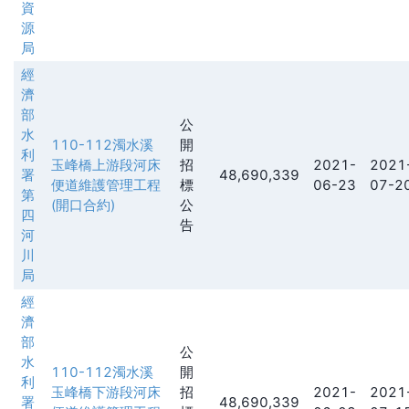
資
源
局
經
濟
部
公
水
110-112濁水溪
開
利
玉峰橋上游段河床
招
2021-
2021
署
48,690,339
便道維護管理工程
標
06-23
07-2
第
(開口合約)
公
四
告
河
川
局
經
濟
部
公
水
110-112濁水溪
開
利
玉峰橋下游段河床
招
2021-
2021
署
48,690,339