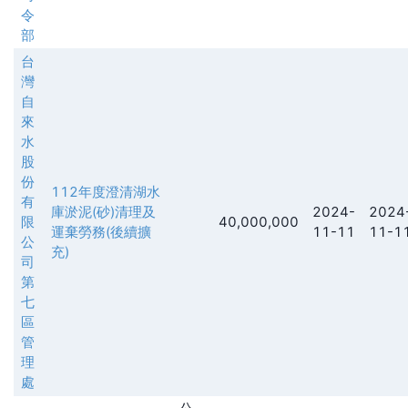
令
部
台
灣
自
來
水
股
份
112年度澄清湖水
有
庫淤泥(砂)清理及
2024-
2024
限
40,000,000
運棄勞務(後續擴
11-11
11-1
公
充)
司
第
七
區
管
理
處