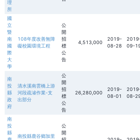
理
所
國
立
公
暨
開
南
108年度改善無障
招
2019-
2019
4,513,000
國
礙校園環境工程
標
08-28
09-1
際
公
大
告
學
公
南
開
投
清水溪南雲橋上游
招
2019-
2019
縣
河段疏濬作業-支
26,280,000
標
08-01
08-2
政
出部分
公
府
告
南
投
公
縣
開
南投縣鹿谷鄉加里
鹿
招
2019-
2019