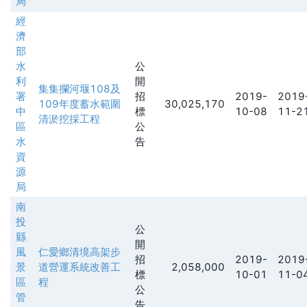
局
經
濟
部
水
公
利
開
集集攔河堰108及
署
招
2019-
2019
109年度蓄水範圍
30,025,170
中
標
10-08
11-2
清淤挖採工程
區
公
水
告
資
源
局
南
投
公
縣
開
風
仁愛鄉清境高架步
招
2019-
2019
景
道營運系統改善工
2,058,000
標
10-01
11-0
區
程
公
管
告