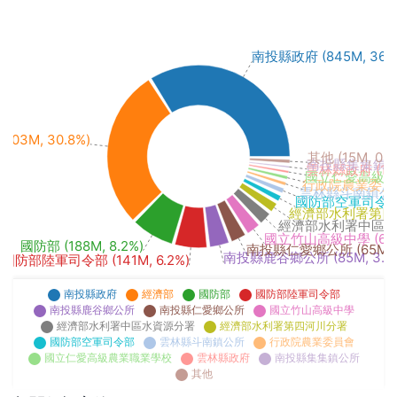
南投縣政府 (845M, 36.9
703M, 30.8%)
其他 (15M, 0.7
南投縣集集鎮公所 
雲林縣政府 (10M
國立仁愛高級農業職
行政院農業委員會 (
雲林縣斗南鎮公所 (
國防部空軍司令部 (2
經濟部水利署第四河川分
經濟部水利署中區水資源
國立竹山高級中學 (60M,
國防部 (188M, 8.2%)
南投縣仁愛鄉公所 (65M, 2
南投縣鹿谷鄉公所 (85M, 3.7
國防部陸軍司令部 (141M, 6.2%)
南投縣政府
經濟部
國防部
國防部陸軍司令部
南投縣鹿谷鄉公所
南投縣仁愛鄉公所
國立竹山高級中學
經濟部水利署中區水資源分署
經濟部水利署第四河川分署
國防部空軍司令部
雲林縣斗南鎮公所
行政院農業委員會
國立仁愛高級農業職業學校
雲林縣政府
南投縣集集鎮公所
其他