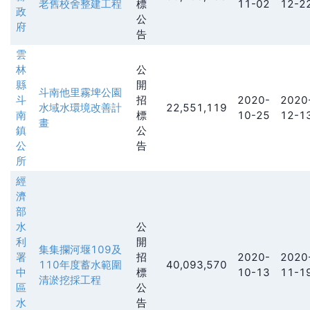
老舊校舍整建工程
標
11-02
12-2
政
公
府
告
雲
林
公
縣
開
斗南他里霧埤公園
斗
招
2020-
2020
水域水環境改善計
22,551,119
南
標
10-25
12-1
畫
鎮
公
公
告
所
經
濟
部
水
公
利
開
集集攔河堰109及
署
招
2020-
2020
110年度蓄水範圍
40,093,570
中
標
10-13
11-1
清淤挖採工程
區
公
水
告