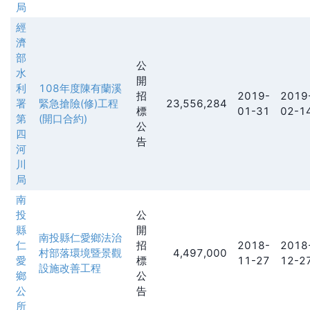
局
經
濟
部
公
水
開
利
108年度陳有蘭溪
招
2019-
2019
署
緊急搶險(修)工程
23,556,284
標
01-31
02-1
第
(開口合約)
公
四
告
河
川
局
南
投
公
縣
開
南投縣仁愛鄉法治
仁
招
2018-
2018
村部落環境暨景觀
4,497,000
愛
標
11-27
12-2
設施改善工程
鄉
公
公
告
所