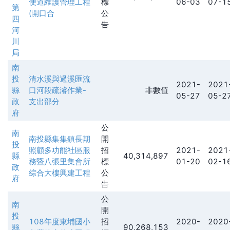
便道維護管理工程
標
06-03
07-1
第
(開口合
公
四
告
河
川
局
南
投
清水溪與過溪匯流
2021-
2021
縣
口河段疏濬作業-
非數值
05-27
05-2
政
支出部分
府
公
南
南投縣集集鎮長期
開
投
照顧多功能社區服
招
2021-
2021
縣
40,314,897
務暨八張里集會所
標
01-20
02-1
政
綜合大樓興建工程
公
府
告
公
南
開
投
108年度東埔國小
招
2020-
2020
縣
90,268,153