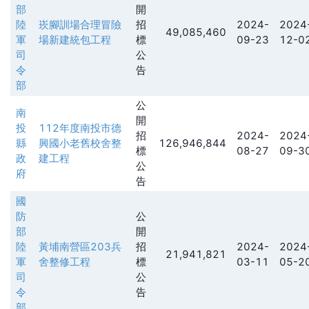
部
開
陸
崁腳訓場合理冒險
招
2024-
2024
49,085,460
軍
場新建統包工程
標
09-23
12-0
司
公
令
告
部
公
南
開
投
112年度南投市德
招
2024-
2024
縣
興國小老舊校舍整
126,946,844
標
08-27
09-3
政
建工程
公
府
告
國
防
公
部
開
陸
黃埔南營區203兵
招
2024-
2024
21,941,821
軍
舍整修工程
標
03-11
05-2
司
公
令
告
部