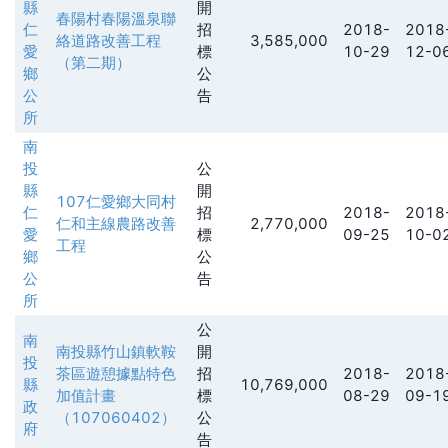
縣
開
春陽村春陽溫泉聯
仁
招
2018-
2018
絡道路改善工程
3,585,000
愛
標
10-29
12-0
（第二期）
鄉
公
公
告
所
南
投
公
縣
開
107仁愛鄉大同村
仁
招
2018-
2018
仁和主線農路改善
2,770,000
愛
標
09-25
10-0
工程
鄉
公
公
告
所
公
南
南投縣竹山鎮軟鞍
開
投
茶區遊憩據點特色
招
2018-
2018
縣
10,769,000
加值計畫
標
08-29
09-1
政
（107060402）
公
府
告