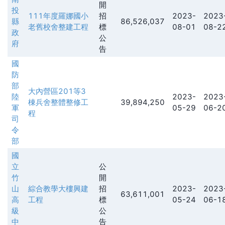
開
投
111年度羅娜國小
招
2023-
2023
縣
86,526,037
老舊校舍整建工程
標
08-01
08-2
政
公
府
告
國
防
部
大內營區201等3
陸
2023-
2023
棟兵舍整體整修工
39,894,250
軍
05-29
06-2
程
司
令
部
國
立
公
竹
開
山
綜合教學大樓興建
招
2023-
2023
63,611,001
高
工程
標
05-24
06-1
級
公
中
告