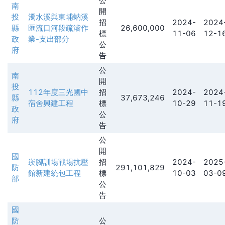
公
南
開
投
濁水溪與東埔蚋溪
招
2024-
2024
縣
匯流口河段疏濬作
26,600,000
標
11-06
12-1
政
業-支出部分
公
府
告
公
南
開
投
112年度三光國中
招
2024-
2024
縣
37,673,246
宿舍興建工程
標
10-29
11-1
政
公
府
告
公
開
國
崁腳訓場戰場抗壓
招
2024-
2025
防
291,101,829
館新建統包工程
標
10-03
03-0
部
公
告
國
防
公