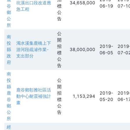
坑溪出口段改道應
34,658,000
谷
標
06-19
07-1
急工程
鄉
公
公
告
所
公
南
開
投
濁水溪集鹿橋上下
招
2019-
2019
縣
游河段疏濬作業-
38,000,000
標
06-05
07-0
政
支出部分
公
府
告
南
投
公
縣
開
鹿谷鄉彰雅社區活
鹿
招
2019-
2019
動中心耐震補強計
1,153,294
谷
標
05-20
06-1
畫
鄉
公
公
告
所
經