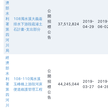
濟
部
公
水
開
利
108濁水溪大義崙
招
2019-
2019
署
排水下游段疏濬土
37,512,824
標
04-29
06-0
第
石計畫-支出部分
公
四
告
河
川
局
經
濟
部
公
水
開
利
108-110濁水溪
招
2019-
2019
署
玉峰橋上游段河床
44,245,044
標
03-27
04-2
第
便道維護管理工程
公
四
告
河
川