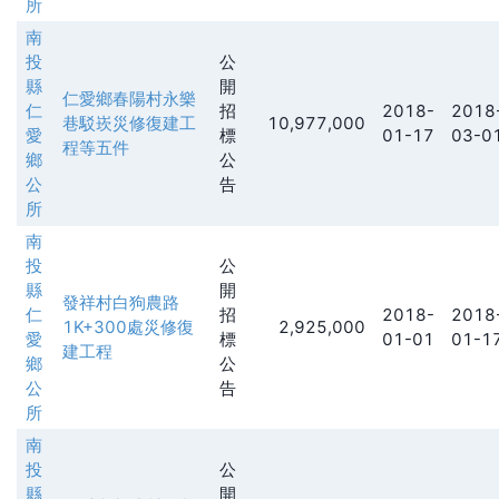
所
南
投
公
縣
開
仁愛鄉春陽村永樂
仁
招
2018-
2018
巷駁崁災修復建工
10,977,000
愛
標
01-17
03-0
程等五件
鄉
公
公
告
所
南
投
公
縣
開
發祥村白狗農路
仁
招
2018-
2018
1K+300處災修復
2,925,000
愛
標
01-01
01-1
建工程
鄉
公
公
告
所
南
投
公
縣
開