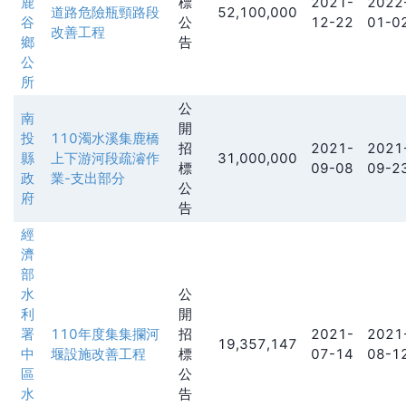
鹿
標
2021-
2022
道路危險瓶頸路段
52,100,000
谷
公
12-22
01-0
改善工程
鄉
告
公
所
公
南
開
投
110濁水溪集鹿橋
招
2021-
2021
縣
上下游河段疏濬作
31,000,000
標
09-08
09-2
政
業-支出部分
公
府
告
經
濟
部
水
公
利
開
署
110年度集集攔河
招
2021-
2021
19,357,147
中
堰設施改善工程
標
07-14
08-1
區
公
水
告