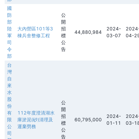
國
防
公
部
開
陸
大內營區101等3
招
2024-
2024
44,880,984
軍
棟兵舍整修工程
標
03-07
04-2
司
公
令
告
部
台
灣
自
來
水
股
公
份
開
有
112年度澄清湖水
招
2024-
2024
限
庫淤泥(砂)清理及
60,795,000
標
01-11
03-1
公
運棄勞務
公
司
告