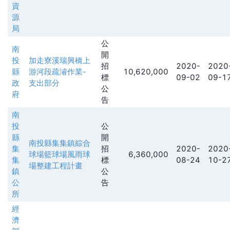
資
源
局
公
南
開
投
加走寮溪瑞興橋上
招
2020-
2020
縣
游河段疏濬作業-
10,620,000
標
09-02
09-1
政
支出部分
公
府
告
南
投
公
縣
開
南投縣集集鎮綜合
集
招
2020-
2020
球場籃球場風雨球
6,360,000
集
標
08-24
10-2
場整建工程計畫
鎮
公
公
告
所
經
濟