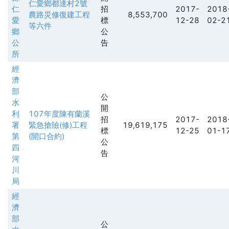
仁愛鄉都達村2號
仁
招
2017-
2018
農路災修復建工程
8,553,700
愛
標
12-28
02-2
等六件
鄉
公
公
告
所
經
濟
部
公
水
開
利
107年度陳有蘭溪
招
2017-
2018
署
緊急搶險(修)工程
19,619,175
標
12-25
01-1
第
(開口合約)
公
四
告
河
川
局
經
濟
部
公