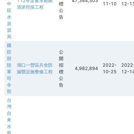
112年度蓄水範圍
47,344,303
中
標
11-10
12-1
清淤挖採工程
區
公
水
告
資
源
局
國
防
公
部
開
陸
湖口一營區兵舍防
招
2022-
2022
4,982,894
軍
漏暨設施整修工程
標
10-25
12-1
司
公
令
告
部
台
灣
自
來
水
股