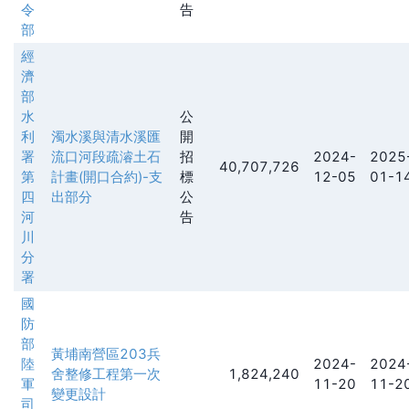
令
告
部
經
濟
部
水
公
利
濁水溪與清水溪匯
開
署
流口河段疏濬土石
招
2024-
2025
40,707,726
第
計畫(開口合約)-支
標
12-05
01-1
四
出部分
公
河
告
川
分
署
國
防
部
黃埔南營區203兵
陸
2024-
2024
舍整修工程第一次
1,824,240
軍
11-20
11-2
變更設計
司