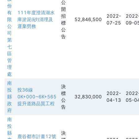
公
份
開
有
111年度澄清湖水
招
2022-
2022
限
庫淤泥(砂)清理及
52,846,500
標
07-25
09-0
公
運棄勞務
公
司
告
第
七
區
管
理
處
南
決
投
投36線
標
2022-
2022
縣
0K+000~6K+565
32,830,000
公
04-13
05-0
政
提升道路品質工程
告
府
南
投
縣
決
鹿谷都市計畫12號