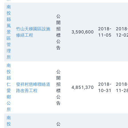
南
投
公
縣
開
風
竹山天梯園區設施
招
2018-
2018
景
3,590,600
修繕工程
標
11-05
12-0
區
公
管
告
理
所
南
投
公
縣
開
仁
發祥村慈峰聯絡道
招
2018-
2018
4,851,370
愛
路改善工程
標
10-31
11-2
鄉
公
公
告
所
南
投
公