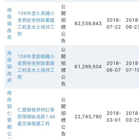
公
南
106年度久美國小
開
投
老舊校舍拆除重建
招
2018-
2018
縣
82,539,843
工程及水土保持工
標
07-22
08-2
政
程
公
府
告
公
南
106年度新鄉國小
開
投
老舊校舍拆除重建
招
2018-
2018
縣
61,299,504
工程及水土保持工
標
06-07
07-1
政
程
公
府
告
南
投
公
縣
開
仁愛鄉發祥村紅香
仁
招
2018-
2018
部落聯絡道路1.6k
22,743,780
愛
標
03-01
03-2
處災修復建工程
鄉
公
公
告