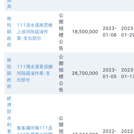
局
公
南
開
投
111清水溪南雲橋
招
2023-
2023
縣
上游河段疏濬作
18,500,000
標
01-06
01-2
政
業-支出部分
公
府
告
公
南
開
投
111濁水溪香員腳
招
2023-
2023
縣
河段疏濬作業-支
26,700,000
標
01-05
01-1
政
出部分
公
府
告
經
濟
部
水
公
利
開
集集攔河堰111及
署
招
2022-
2022