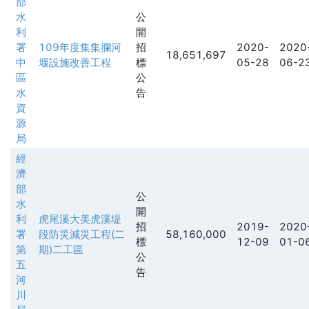
部
水
公
利
開
署
109年度集集攔河
招
2020-
2020
18,651,697
中
堰設施改善工程
標
05-28
06-2
區
公
水
告
資
源
局
經
濟
部
公
水
開
利
虎尾溪大美虎溪堤
招
2019-
2020
署
段防災減災工程(二
58,160,000
標
12-09
01-0
第
期)二工區
公
五
告
河
川