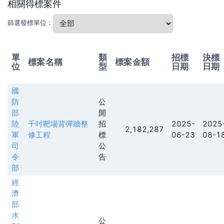
相關得標案件
篩選發標單位：
單
類
招標
決標
標案名稱
標案金額
位
型
日期
日期
國
防
公
部
開
陸
千吋靶場背彈牆整
招
2025-
2025
2,182,287
軍
修工程
標
06-23
08-1
司
公
令
告
部
經
濟
部
水
公