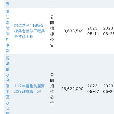
學
國
防
公
部
開
歸仁營區118等3
陸
招
2023-
2023
棟兵舍整修工程兵
9,633,549
軍
標
05-11
06-2
舍整修工程
司
公
令
告
部
經
濟
部
水
公
利
開
署
112年度集集攔河
招
2023-
2023
26,622,000
中
堰設施維護工程
標
05-07
05-2
區
公
水
告
資
源